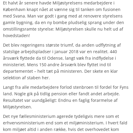
Et halvt år senere havde Miljøstyrelsens medarbejdere i
København knapt nået at vænne sig til tanken om fusionen
med Svana. Man var godt i gang med at renovere styrelsens
gamle bygning, da en ny bombe pludselig sprang under den
omstillingsramte styrelse:
Miljøstyrelsen skulle nu helt ud af
hovedstaden!
Det blev regeringens største triumf, da anden udflytning af
statslige arbejdspladser i januar 2018 var en realitet. 440
årsværk flyttede da til Odense, langt væk fra indflydelse i
ministeriet. Mens 150 andre årsværk blev flyttet ind til
departementet – helt tæt på ministeren. Der skete en klar
selektion af staben her.
Langt fra alle medarbejdere forlod stenbroen til fordel for Fyns
land. Nogle gik på tidlig pension eller fandt andet arbejde.
Resultatet var uundgåeligt: Endnu en faglig forarmelse af
Miljøstyrelsen.
Det nye fællesministerium agerede tydeligvis mere som et
erhvervsministerium end som et miljøministerium. I hvert fald
kom miljøet altid i anden række, hvis det overhovedet kom