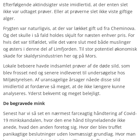
Efterfølgende aktindsigter viste imidlertid, at der enten slet
ikke var udtaget prøver. Eller at prøverne slet ikke viste giftige
alger.
Frygten var naturligvis, at der var lækket gift ud fra Cheminova.
Og det skulle i så fald holdes skjult for næsten enhver pris. For
hvis det var tilfældet, ville det være slut med både muslinger
og østers i denne del af Limfjorden. Til stor potentiel økonomisk
skade for skaldyrsindustrien her og på Mors.
Lokale beboere havde indsamlet prøver af de døde sild, som
blev frosset ned og senere indleveret til undersøgelse hos
Miljøstyrelsen. Af uransagelige årsager nåede disse sild
imidlertid at fordærve så meget, at de ikke længere kunne
analyseres. Yderst bekvemt og meget belejligt.
De
begravede
mink
Senest har vi så set en nærmest farceagtig håndtering af Covid-
19 minkskandalen, hvor den ene hånd tilsyneladende ikke
anede, hvad den anden foretog sig. Hvor der blev truffet
panikagtige beslutninger uden lovmæssigt grundlag. Hvor man