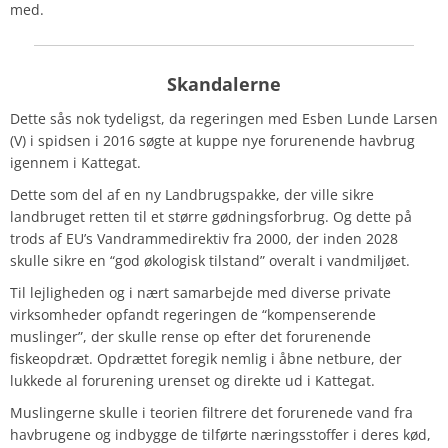
med.
Skandalerne
Dette sås nok tydeligst, da regeringen med Esben Lunde Larsen
(V) i spidsen i 2016 søgte at kuppe nye forurenende havbrug
igennem i Kattegat.
Dette som del af en ny Landbrugspakke, der ville sikre
landbruget retten til et større gødningsforbrug. Og dette på
trods af EU’s Vandrammedirektiv fra 2000, der inden 2028
skulle sikre en “god økologisk tilstand” overalt i vandmiljøet.
Til lejligheden og i nært samarbejde med diverse private
virksomheder opfandt regeringen de “kompenserende
muslinger”, der skulle rense op efter det forurenende
fiskeopdræt. Opdrættet foregik nemlig i åbne netbure, der
lukkede al forurening urenset og direkte ud i Kattegat.
Muslingerne skulle i teorien filtrere det forurenede vand fra
havbrugene og indbygge de tilførte næringsstoffer i deres kød,