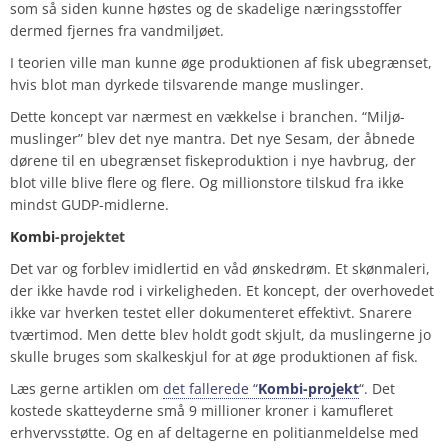
som så siden kunne høstes og de skadelige næringsstoffer
dermed fjernes fra vandmiljøet.
I teorien ville man kunne øge produktionen af fisk ubegrænset,
hvis blot man dyrkede tilsvarende mange muslinger.
Dette koncept var nærmest en vækkelse i branchen. “Miljø-
muslinger” blev det nye mantra. Det nye Sesam, der åbnede
dørene til en ubegrænset fiskeproduktion i nye havbrug, der
blot ville blive flere og flere. Og millionstore tilskud fra ikke
mindst GUDP-midlerne.
Kombi
-projektet
Det var og forblev imidlertid en våd ønskedrøm. Et skønmaleri,
der ikke havde rod i virkeligheden. Et koncept, der overhovedet
ikke var hverken testet eller dokumenteret effektivt. Snarere
tværtimod. Men dette blev holdt godt skjult, da muslingerne jo
skulle bruges som skalkeskjul for at øge produktionen af fisk.
Læs gerne artiklen om
det fallerede “
Kombi-projekt
“. Det
kostede skatteyderne små 9 millioner kroner i kamufleret
erhvervsstøtte. Og en af deltagerne en politianmeldelse med