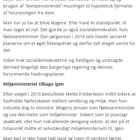
brugen af “kompenserende” muslinger til hypotetisk fjernelse
af forureningen fra dem.
Man har jo lov at blive klogere. Eller have et standpunkt, til
man tager et nyt. Det gjorde jo også Socialdemokratiet, hvis
fødevareminister Dan Jørgensen i 2014 selv havde lanceret
planerne om et øget fiskeopdræt og derfor talt meget varmt for
det.
Siden trak socialdemokraterne sig heldigvis og undsagde
dermed klogeligt den borgerlige regering og dennes
forurenende havbrugsplaner.
Miljøministeriet tilbage igen
Efter valget i 2019 besluttede Mette Frederiksen indtil videre at
fastholde fællesskabet mellem landbrug og miljø, men hun
indsatte dog to ministre: Mogens Jensen som fødevareminister
og Lea Wermelin som miljøminister. Sikkert som et planlagt
skaktræk, idet hun nok allerede dengang vidste, at der på et
tidspunkt måtte et selvstændigt miljøministerium til. Igen.
Man kan jo ikke have lagt land og navn til verdens første