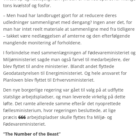
tons kvælstof og fosfor.
– Men hvad har landbruget gjort for at reducere deres
udledninger sammenlignet med dengang? Ingen aner det, for
man har intet reelt materiale at sammenligne med fra tidligere
– takket være nedlæggelsen af amterne og den efterfølgende
manglende monitering af forholdene.
I forbindelse med sammenlægningen af Fødevareministeriet og
Miljøministeriet sagde man også farvel til medarbejdere, der
blev flyttet til andre ministerier. Blandt andet flyttede
Geodatastyrelsen til Energiministeriet. Og hele ansvaret for
Planloven blev flyttet til Erhvervsministeriet.
Den nye borgerlige regering var gået til valg på at udflytte
statslige arbejdspladser, og man leverede virkelig på dette
løfte. Det ramte allerede samme efterår det nyoprettede
fællesministerium, hvor regeringen besluttede, at lige
præcis
666
arbejdspladser skulle flyttes fra Miljø- og
Fødevareministeriet.
“The
Number
of the Beast”