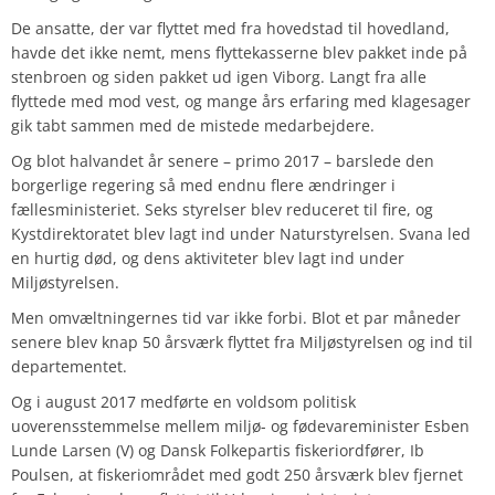
De ansatte, der var flyttet med fra hovedstad til hovedland,
havde det ikke nemt, mens flyttekasserne blev pakket inde på
stenbroen og siden pakket ud igen Viborg. Langt fra alle
flyttede med mod vest, og mange års erfaring med klagesager
gik tabt sammen med de mistede medarbejdere.
Og blot halvandet år senere – primo 2017 – barslede den
borgerlige regering så med endnu flere ændringer i
fællesministeriet. Seks styrelser blev reduceret til fire, og
Kystdirektoratet blev lagt ind under Naturstyrelsen. Svana led
en hurtig død, og dens aktiviteter blev lagt ind under
Miljøstyrelsen.
Men omvæltningernes tid var ikke forbi. Blot et par måneder
senere blev knap 50 årsværk flyttet fra Miljøstyrelsen og ind til
departementet.
Og i august 2017 medførte en voldsom politisk
uoverensstemmelse mellem miljø- og fødevareminister Esben
Lunde Larsen (V) og Dansk Folkepartis fiskeriordfører, Ib
Poulsen, at fiskeriområdet med godt 250 årsværk blev fjernet