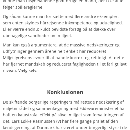
kunne man tilsyneladende godt bruge en mand, der ikke altid
følger spillereglerne.
Og sådan kunne man fortsætte med flere andre eksempler,
som enten skyldes hårrejsende inkompetence og uduelighed.
Eller værre endnu: Fuldt bevidste forsøg på at dække over
ubehagelige sandheder om miljøet.
Man kan også argumentere, at de massive nedskæringer og
udflytninger gennem årene helt enkelt har reduceret
Miljøstyrelsens evner til at handle korrekt og rettidigt. At dette
har fjernet mandskab og reduceret fagligheden til et farligt lavt
niveau. Vælg selv.
Konklusionen
De skiftende borgerlige regeringers målrettede nedskæring af
miljøområdet og sammenlægning med Fødevareministeriet har
haft en katastrofal effekt på såvel miljøet som forvaltningen af
det. Lars Løkke Rasmussen (V) har flere gange pralet af den
kendsgerning, at Danmark har været under borgerligt styre i de