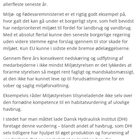
allerfleste seneste år.
Miljø- og Fødevareministeriet er et rigtig godt eksempel på,
hvor galt det kan gå under et borgerligt styre, som helt bevidst
har nedprioriteret miljøet til fordel for landbrug og vandbrug.
Med et absolut flertal kunne den seneste borgerlige regering
uden videre stemme egne forslag igennem til stor skade for
miljøet. Kun EU kunne i sidste ende bremse ødelæggelserne.
Gennem flere års konsekvent nedskæring og udflytning af
medarbejderne i ikke mindst Miljøstyrelsen er det lykkedes at
forarme styrelsen så meget rent fagligt og mandskabsmæssigt,
at den ikke har kunnet leve op til forudsætningerne for en
sober og saglig miljøforvaltning.
Eksempelvis råder Miljøstyrelsen tilsyneladende ikke selv over
den fornødne kompetence til en habitatvurdering af ulovlige
havbrug.
I stedet har man måttet lade Dansk Hydraulisk Institut (DHI)
foretage denne vurdering – blandt andet af havbrug, som DHI
selv tidligere har hjulpet til øget produktion og forurening af