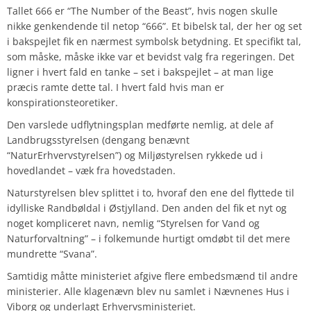
Tallet 666 er “The Number of the Beast”, hvis nogen skulle
nikke genkendende til netop “666”. Et bibelsk tal, der her og set
i bakspejlet fik en nærmest symbolsk betydning. Et specifikt tal,
som måske, måske ikke var et bevidst valg fra regeringen. Det
ligner i hvert fald en tanke – set i bakspejlet – at man lige
præcis ramte dette tal. I hvert fald hvis man er
konspirationsteoretiker.
Den varslede udflytningsplan medførte nemlig, at dele af
Landbrugsstyrelsen (dengang benævnt
“NaturErhvervstyrelsen”) og Miljøstyrelsen rykkede ud i
hovedlandet – væk fra hovedstaden.
Naturstyrelsen blev splittet i to, hvoraf den ene del flyttede til
idylliske Randbøldal i Østjylland. Den anden del fik et nyt og
noget kompliceret navn, nemlig “Styrelsen for Vand og
Naturforvaltning” – i folkemunde hurtigt omdøbt til det mere
mundrette “Svana”.
Samtidig måtte ministeriet afgive flere embedsmænd til andre
ministerier. Alle klagenævn blev nu samlet i Nævnenes Hus i
Viborg og underlagt Erhvervsministeriet.