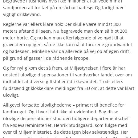
begravede i tusindvis hvis ikke millioner af aflivede mink i
sandjorden alt for tæt på en sårbar badesø. Og farligt nær
vigtigt drikkevand.
Reglerne var ellers klare nok: Der skulle være mindst 300
meters afstand til søen. Nu begravede man dem så blot 200
meter borte. Og nu kan man efterfølgende blive nødt til at
grave dem op igen, så de ikke kan nå at forurene grundvandet
og badesøen. Minkene var da allerede på vej op af egen drift –
på grund af gasser i de rådnende kroppe.
Og for nylig kom det så frem, at Miljøstyrelsen i flere år har
udstedt ulovlige dispensationer til vandværker landet over om
indholdet af diverse giftstoffer i drikkevandet. Trods ellers
fuldstændigt klokkeklare meldinger fra EU om, at dette var klart
ulovligt.
Alligevel fortsatte ulovlighederne – primært til benefice for
landbruget. Og i hvert fald ikke af uvidenhed. Bag disse
ulovlige dispensationer stod den tidligere departementschef
fra Fødevareministeriet, Henrik Studsgaard, som fulgte med
over til Miljøministeriet, da dette igen blev selvstændigt. Her