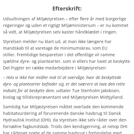
Efterskrift:
Udsultningen af Miljøstyrelsen – efter flere år med borgerlige
regeringer og uden et rigtigt Miljøministerium – er nu kommet
så vidt, at Miljøstyrelsen selv kaster håndklædet i ringen.
Styrelsen melder nu klart ud, at man ikke længere har
mandskab til at varetage de minimumskrav, som EU
stiller. Fremtidige besparelser i det offentlige vil ramme
sjældne dyre- og plantearter, som vi ellers har lovet at beskytte.
Det frygter en række medarbejdere i Miljøstyrelsen:
– Hvis vi ikke har midler nok til at overvåge, hvor de beskyttede
dyre- og plantearter befinder sig, er det sværere at lave den rette
indsats for at beskytte dem
, udtaler Tue Stenholm Jakobsen,
biolog og tillidsrepræsentant ved Miljøstyrelsen Midtjylland.
Samtidig har Miljøstyrelsen måttet overlade den kommende
habitatvurdering af forurenende danske havbrug til Dansk
Hydraulisk Institut (DHI), da styrelsen ikke selv råder over den
fornødne fagkundskab. Trods den kendsgerning, at netop DHI
har rådgivet nogle af de samme havbrug i forbindelse med