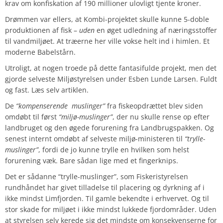
krav om konfiskation af 190 millioner ulovligt tjente kroner.
Drømmen var ellers, at Kombi-projektet skulle kunne 5-doble
produktionen af fisk –
uden
en øget udledning af næringsstoffer
til vandmiljøet. At træerne her ville vokse helt ind i himlen. Et
moderne Babelstårn.
Utroligt, at nogen troede på dette fantasifulde projekt, men det
gjorde selveste Miljøstyrelsen under Esben Lunde Larsen. Fuldt
og fast. Læs selv artiklen.
De
“kompenserende muslinger”
fra fiskeopdrættet blev siden
omdøbt til først
“miljø-muslinger”
, der nu skulle rense op efter
landbruget og den øgede forurening fra Landbrugspakken. Og
senest internt omdøbt af selveste miljø-ministeren til
“trylle-
muslinger”
, fordi de jo kunne trylle en hvilken som helst
forurening væk. Bare sådan lige med et fingerknips.
Det er sådanne “trylle-muslinger”, som Fiskeristyrelsen
rundhåndet har givet tilladelse til placering og dyrkning af i
ikke mindst Limfjorden. Til gamle bekendte i erhvervet. Og til
stor skade for miljøet i ikke mindst lukkede fjordområder. Uden
at styrelsen selv kerede sig det mindste om konsekvenserne for