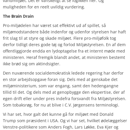
vandmiljøet. Det er vanskeligt at se logikken her. Og
muligheden for en reelt uvildig vurdering.
The
Brain
Drain
Pro-miljødelen har været sat effektivt ud af spillet, så
miljømodstandere både indenfor og udenfor styrelsen har haft
frit slag til at styre og skade miljøet. Flere pro-miljøfolk tog
derfor tidligt deres gode tøj og forlod Miljøstyrelsen. En af dem
offentliggjorde endda en lydoptagelse fra et internt møde med
ministeren. Heraf fremgik blandt andet, at ministeren bestemt
ikke brød sig om aktindsigter.
Den nuværende socialdemokratisk ledede regering har derfor
en stor arbejdsopgave foran sig. Dels med at genskabe det
miljøministerium, som var engang, samt den hedengangne
tillid til det. Og dels med at genopbygge den ekspertise, der af
egen drift eller under pres indefra forsvandt fra Miljøstyrelsen.
Som tobaksrøg, for nu at blive i C.V. Jørgensens terminologi.
Vi har set, hvor galt det kunne gå for miljøet med Donald
Trump som præsident i USA. Og vi har set, hvilket ødelæggelser
Venstre-politikere som Anders Fogh, Lars Løkke, Eva Kjer og