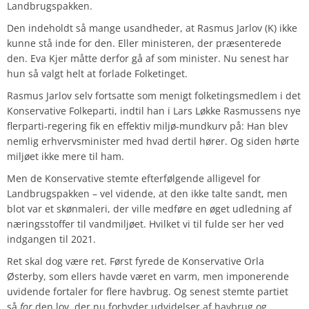
Landbrugspakken.
Den indeholdt så mange usandheder, at Rasmus Jarlov (K) ikke
kunne stå inde for den. Eller ministeren, der præsenterede
den. Eva Kjer måtte derfor gå af som minister. Nu senest har
hun så valgt helt at forlade Folketinget.
Rasmus Jarlov selv fortsatte som menigt folketingsmedlem i det
Konservative Folkeparti, indtil han i Lars Løkke Rasmussens nye
flerparti-regering fik en effektiv miljø-mundkurv på: Han blev
nemlig erhvervsminister med hvad dertil hører. Og siden hørte
miljøet ikke mere til ham.
Men de Konservative stemte efterfølgende alligevel for
Landbrugspakken – vel vidende, at den ikke talte sandt, men
blot var et skønmaleri, der ville medføre en øget udledning af
næringsstoffer til vandmiljøet. Hvilket vi til fulde ser her ved
indgangen til 2021.
Ret skal dog være ret. Først fyrede de Konservative Orla
Østerby, som ellers havde været en varm, men imponerende
uvidende fortaler for flere havbrug. Og senest stemte partiet
så
for
den lov, der nu forbyder udvidelser af havbrug og