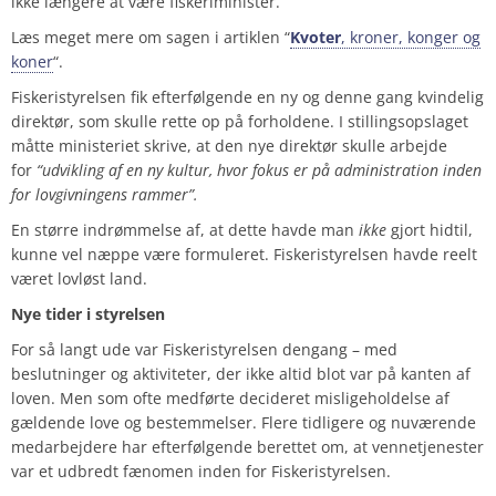
ikke længere at være fiskeriminister.
Læs meget mere om sagen i artiklen “
Kvoter
, kroner, konger og
koner
“.
Fiskeristyrelsen fik efterfølgende en ny og denne gang kvindelig
direktør, som skulle rette op på forholdene. I stillingsopslaget
måtte ministeriet skrive, at den nye direktør skulle arbejde
for
“udvikling af en ny kultur, hvor fokus er på administration inden
for lovgivningens rammer”.
En større indrømmelse af, at dette havde man
ikke
gjort hidtil,
kunne vel næppe være formuleret. Fiskeristyrelsen havde reelt
været lovløst land.
Nye tider i styrelsen
For så langt ude var Fiskeristyrelsen dengang – med
beslutninger og aktiviteter, der ikke altid blot var på kanten af
loven. Men som ofte medførte decideret misligeholdelse af
gældende love og bestemmelser. Flere tidligere og nuværende
medarbejdere har efterfølgende berettet om, at vennetjenester
var et udbredt fænomen inden for Fiskeristyrelsen.