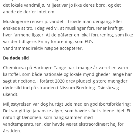
det lokale vandmiljø. Miljøet var jo ikke deres bord, og det
anede de derfor intet om.
Muslingerne renser jo vandet – troede man dengang. Eller
ønskede at tro. I dag ved vi, at muslinger forurener kraftigt,
hvor farmene ligger. At de påfører en lokal forurening, som ikke
var der tidligere. En ny forurening, som EU’s
Vandrammedirektiv næppe accepterer.
De
døde
sild
Cheminova på Harboøre Tange har i mange år været en varm
kartoffel, som både nationale og lokale myndigheder længe har
søgt at nedtone. I foråret 2020 drev pludselig store mængder
døde sild ind på stranden i Nissum Bredning. Dødsårsag
ukendt.
Miljøstyrelsen var dog hurtigt ude med en god (bort)forklaring:
Det var giftige japanske alger, som havde slået sildene ihjel. Et
naturligt fænomen, som hang sammen med
vandtemperaturen, der havde været ekstraordinært høj for
årstiden.