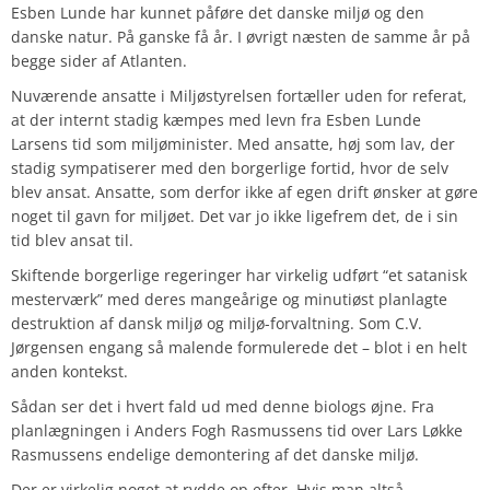
Esben Lunde har kunnet påføre det danske miljø og den
danske natur. På ganske få år. I øvrigt næsten de samme år på
begge sider af Atlanten.
Nuværende ansatte i Miljøstyrelsen fortæller uden for referat,
at der internt stadig kæmpes med levn fra Esben Lunde
Larsens tid som miljøminister. Med ansatte, høj som lav, der
stadig sympatiserer med den borgerlige fortid, hvor de selv
blev ansat. Ansatte, som derfor ikke af egen drift ønsker at gøre
noget til gavn for miljøet. Det var jo ikke ligefrem det, de i sin
tid blev ansat til.
Skiftende borgerlige regeringer har virkelig udført “et satanisk
mesterværk” med deres mangeårige og minutiøst planlagte
destruktion af dansk miljø og miljø-forvaltning. Som C.V.
Jørgensen engang så malende formulerede det – blot i en helt
anden kontekst.
Sådan ser det i hvert fald ud med denne biologs øjne. Fra
planlægningen i Anders Fogh Rasmussens tid over Lars Løkke
Rasmussens endelige demontering af det danske miljø.
Der er virkelig noget at rydde op efter. Hvis man altså