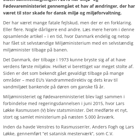
Fødevareministeriet gennemgået et hav af ændringer, der har
været til stor skade for dansk miljø og miljøforvaltning.
Der har været mange fatale fejlskud, men der er en forklaring.
Eller flere. Nogle dårligere end andre.
Læs mere herom i denne
opsamlende artikel – i en tid, hvor Danmark endelig og netop
har fået sit selvstændige Miljøministerium med en selvstændig
miljøminister tilbage på banen.
Det Danmark, der tilbage i 1973 kunne bryste sig af at have
verdens første miljølov. Hvilket vi berettiget var meget stolte af.
Siden er det som bekendt gået gevaldigt tilbage på mange
områder – med EU’s Vandrammedirektiv og dets krav til
vandmiljøet bankende på døren om ganske få år.
Miljøministeriet og Fødevareministeriet blev lagt sammen i
forbindelse med regeringsdannelsen i juni 2015, hvor Lars
Løkke Rasmussen (V) blev statsminister. Det medførte et nyt,
stort og samlet ministerium på næsten 5.000 årsværk.
Inden da havde Venstres to Rasmussen’er, Anders Fogh og Lars
Løkke, gennemført “et satanisk mesterværk”, som C.V.