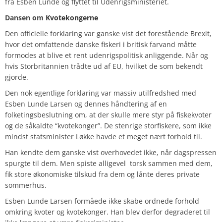
fra Esben Lunde og flyttet til Udenrigsministeriet.
Dansen om
Kvotekongerne
Den officielle forklaring var ganske vist det forestående Brexit,
hvor det omfattende danske fiskeri i britisk farvand måtte
formodes at blive et rent udenrigspolitisk anliggende. Når og
hvis Storbritannien trådte ud af EU, hvilket de som bekendt
gjorde.
Den nok egentlige forklaring var massiv utilfredshed med
Esben Lunde Larsen
og dennes håndtering af en
folketingsbeslutning om, at der skulle mere styr på fiskekvoter
og de såkaldte “kvotekonger”. De stenrige storfiskere, som ikke
mindst statsminister Løkke havde et meget nært forhold til.
Han kendte dem ganske vist overhovedet ikke, når dagspressen
spurgte til dem. Men spiste alligevel torsk sammen med dem,
fik store økonomiske tilskud fra dem og lånte deres private
sommerhus.
Esben Lunde Larsen formåede ikke skabe ordnede forhold
omkring kvoter og kvotekonger. Han blev derfor degraderet til