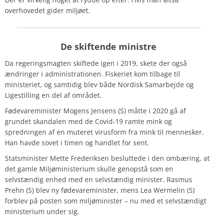
overhovedet gider miljøet.
De skiftende ministre
Da regeringsmagten skiftede igen i 2019, skete der også
ændringer i administrationen. Fiskeriet kom tilbage til
ministeriet, og samtidig blev både Nordisk Samarbejde og
Ligestilling en del af området.
Fødevareminister Mogens Jensens (S) måtte i 2020 gå af
grundet skandalen med de Covid-19 ramte mink og
spredningen af en muteret virusform fra mink til mennesker.
Han havde sovet i timen og handlet for sent.
Statsminister Mette Frederiksen besluttede i den ombæring, at
det gamle Miljøministerium skulle genopstå som en
selvstændig enhed med en selvstændig minister.
Rasmus
Prehn (S) blev ny fødevareminister, mens Lea Wermelin (S)
forblev på posten som miljøminister – nu med et selvstændigt
ministerium under sig.