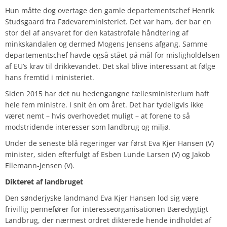
Hun måtte dog overtage den gamle departementschef Henrik
Studsgaard fra Fødevareministeriet. Det var ham, der bar en
stor del af ansvaret for den katastrofale håndtering af
minkskandalen og dermed Mogens Jensens afgang. Samme
departementschef havde også stået på mål for misligholdelsen
af EU’s krav til drikkevandet. Det skal blive interessant at følge
hans fremtid i ministeriet.
Siden 2015 har det nu hedengangne fællesministerium haft
hele fem ministre. I snit én om året. Det har tydeligvis ikke
været nemt – hvis overhovedet muligt – at forene to så
modstridende interesser som landbrug og miljø.
Under de seneste blå regeringer var først Eva Kjer Hansen (V)
minister, siden efterfulgt af Esben Lunde Larsen (V) og Jakob
Ellemann-Jensen (V).
Dikteret
af landbruget
Den sønderjyske landmand Eva Kjer Hansen lod sig være
frivillig pennefører for interesseorganisationen Bæredygtigt
Landbrug, der nærmest ordret dikterede hende indholdet af