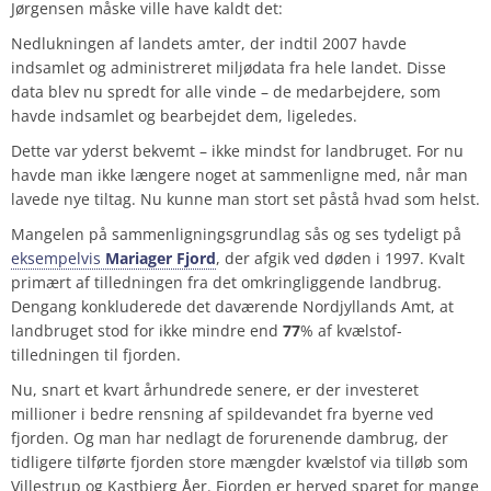
Jørgensen måske ville have kaldt det:
Nedlukningen af landets amter, der indtil 2007
havde
indsamlet og administreret miljødata fra hele landet. Disse
data blev nu spredt for alle vinde – de medarbejdere, som
havde indsamlet og bearbejdet dem, ligeledes.
Dette var yderst bekvemt – ikke mindst for landbruget. For nu
havde man ikke længere noget at sammenligne med, når man
lavede nye tiltag. Nu kunne man stort set påstå hvad som helst.
Mangelen på sammenligningsgrundlag sås og ses tydeligt på
eksempelvis
Mariager Fjord
, der afgik ved døden i 1997. Kvalt
primært af tilledningen fra det omkringliggende landbrug.
Dengang konkluderede det daværende Nordjyllands Amt, at
landbruget stod for ikke mindre end
77
% af kvælstof-
tilledningen til fjorden.
Nu, snart et kvart århundrede senere, er der investeret
millioner i bedre rensning af spildevandet fra byerne ved
fjorden. Og man har nedlagt de forurenende dambrug, der
tidligere tilførte fjorden store mængder kvælstof via tilløb som
Villestrup og Kastbjerg Åer. Fjorden er herved sparet for mange