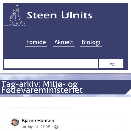
Hop til indhold
Forside
Aktuelt
Biologi
Søg
efter:
Tag-arkiv:
Miljø- og
Fødevareministeriet
“Et Satanisk Mesterværk”