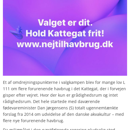
Et af omdrejningspunkterne i valgkampen blev for mange lov L
111 om flere forurenende havbrug i det Kattegat, der i forvejen
gisper efter vejret. Hvor der kun er grådighedsrum og intet
rådighedsrum. Det hele startede med daværende
fødevareminister Dan Jørgensens (S) totalt ugennemtænkte
forslag fra 2014 om udvidelse af den danske akvakultur – med
flere nye forurenende havbrug.
Da miljømålet i den næstfølgende regering pludselig stod