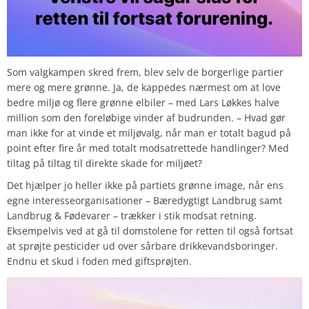
Som valgkampen skred frem, blev selv de borgerlige partier
mere og mere grønne. Ja, de kappedes nærmest om at love
bedre miljø og flere grønne elbiler – med Lars Løkkes halve
million som den foreløbige vinder af budrunden. – Hvad gør
man ikke for at vinde et miljøvalg, når man er totalt bagud på
point efter fire år med totalt modsatrettede handlinger? Med
tiltag på tiltag til direkte skade for miljøet?
Det hjælper jo heller ikke på partiets grønne image, når ens
egne interesseorganisationer – Bæredygtigt Landbrug samt
Landbrug & Fødevarer – trækker i stik modsat retning.
Eksempelvis ved at gå til domstolene for retten til også fortsat
at sprøjte pesticider ud over sårbare drikkevandsboringer.
Endnu et skud i foden med giftsprøjten.