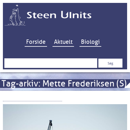
Hop til indhold
Forside
Aktuelt
Biologi
Søg
efter:
Tag-arkiv:
Mette Frederiksen (S)
– Asocialdemokratiet?