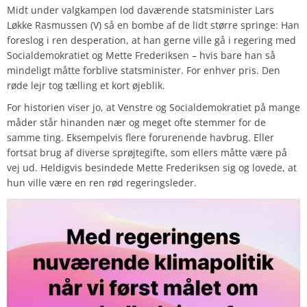
Midt under valgkampen lod daværende statsminister Lars
Løkke Rasmussen (V) så en bombe af de lidt større springe: Han
foreslog i ren desperation, at han gerne ville gå i regering med
Socialdemokratiet og Mette Frederiksen – hvis bare han så
mindeligt måtte forblive statsminister. For enhver pris. Den
røde lejr tog tælling et kort øjeblik.
For historien viser jo, at Venstre og Socialdemokratiet på mange
måder står hinanden nær og meget ofte stemmer for de
samme ting. Eksempelvis flere forurenende havbrug. Eller
fortsat brug af diverse sprøjtegifte, som ellers måtte være på
vej ud. Heldigvis besindede Mette Frederiksen sig og lovede, at
hun ville være en ren rød regeringsleder.