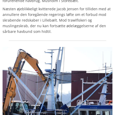
forurenende havbrug, Musholm i Storebælt.
Næsten øjeblikkeligt kvitterede Jacob Jensen for tilliden med at
annullere den foregående regerings løfte om et forbud mod
skrabende redskaber i Lillebælt. Mod trawlfiskeri og
muslingeskrab, der nu kan fortsætte ødelæggelserne af den
sårbare havbund som hidtil.