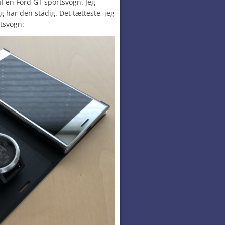
f en Ford GT sportsvogn. Jeg
g har den stadig. Det tætteste, jeg
tsvogn: