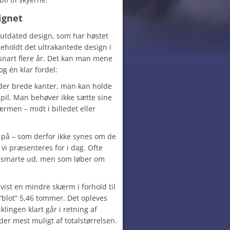
ignet
 outdated design, som har høstet
beholdt det ultrakantede design i
snart flere år. Det kan man mene
g én klar fordel:
 der brede kanter, man kan holde
spil. Man behøver ikke sætte sine
ærmen – midt i billedet eller
 på – som derfor ikke synes om de
i præsenteres for i dag. Ofte
 smarte ud, men som løber om
vist en mindre skærm i forhold til
“blot” 5,46 tommer. Det opleves
klingen klart går i retning af
er mest muligt af totalstørrelsen.