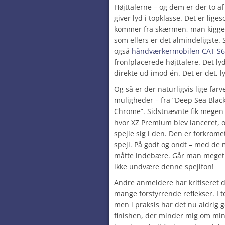
Højttalerne – og dem er der to af
giver lyd i topklasse. Det er lige
kommer fra skærmen, man kigger
som ellers er det almindeligste
også
håndværkermobilen CAT S
fronlplacerede højttalere. Det l
direkte ud imod én. Det er det, ly
Og så er der naturligvis lige farv
muligheder – fra “Deep Sea Black
Chrome”. Sidstnævnte fik mege
hvor XZ Premium blev lanceret, o
spejle sig i den. Den er forkrom
spejl. På godt og ondt – med de
måtte indebære. Går man meget o
ikke undvære denne spejlfon!
Andre anmeldere har kritiseret d
mange forstyrrende reflekser. I te
men i praksis har det nu aldrig g
finishen, der minder mig om mi