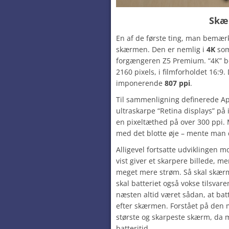
Skæ
En af de første ting, man bemær
skærmen. Den er nemlig i
4K
som
forgængeren Z5 Premium. “4K” be
2160 pixels, i filmforholdet 16:9.
imponerende
807 ppi
.
Til sammenligning definerede A
ultraskarpe “Retina displays” p
en pixeltæthed på over 300 ppi. 
med det blotte øje – mente man
Alligevel fortsatte udviklingen mo
vist giver et skarpere billede, 
meget mere strøm. Så skal skærm
skal batteriet også vokse tilsvare
næsten altid været sådan, at ba
efter skærmen. Forstået på den 
største og skarpeste skærm, da 
batteritid.