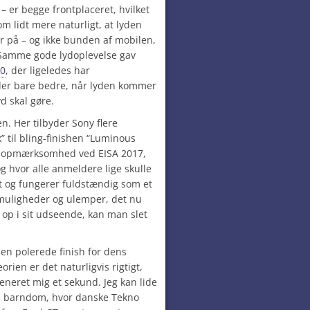
 – er begge frontplaceret, hvilket
som lidt mere naturligt, at lyden
 på – og ikke bunden af mobilen,
. Samme gode lydoplevelse gav
60
, der ligeledes har
yder bare bedre, når lyden kommer
d skal gøre.
en. Her tilbyder Sony flere
” til bling-finishen “Luminous
n opmærksomhed ved EISA 2017,
g hvor alle anmeldere lige skulle
et og fungerer fuldstændig som et
 muligheder og ulemper, det nu
p i sit udseende, kan man slet
en polerede finish for dens
orien er det naturligvis rigtigt,
eneret mig et sekund. Jeg kan lide
n barndom, hvor danske Tekno