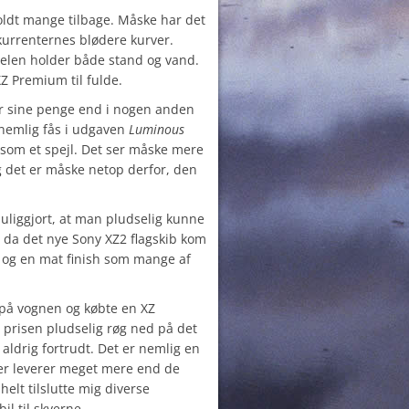
ldt mange tilbage. Måske har det
kurrenternes blødere kurver.
delen holder både stand og vand.
XZ Premium til fulde.
r sine penge end i nogen anden
 nemlig fås i udgaven
Luminous
 som et spejl. Det ser måske mere
g det er måske netop derfor, den
liggjort, at man pludselig kunne
, da det nye Sony XZ2 flagskib kom
 og en mat finish som mange af
 på vognen og købte en XZ
prisen pludselig røg ned på det
 aldrig fortrudt. Det er nemlig en
der leverer meget mere end de
helt tilslutte mig diverse
l til skyerne.