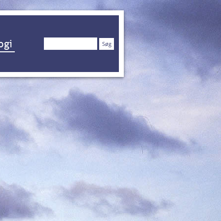
Søg
ogi
efter: