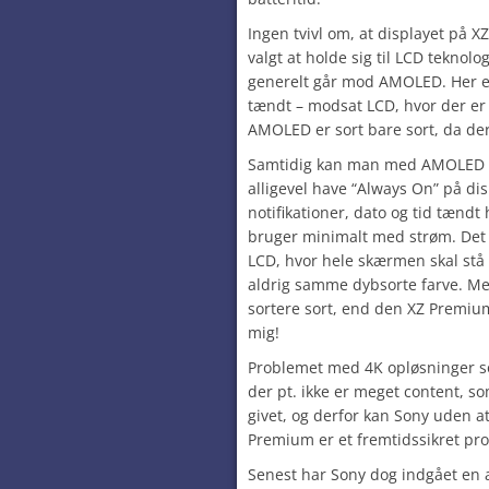
Ingen tvivl om, at displayet på 
valgt at holde sig til LCD teknolo
generelt går mod AMOLED. Her er
tændt – modsat LCD, hvor der er l
AMOLED er sort bare sort, da der
Samtidig kan man med AMOLED 
alligevel have “Always On” på dis
notifikationer, dato og tid tændt
bruger minimalt med strøm. Det
LCD, hvor hele skærmen skal stå
aldrig samme dybsorte farve. Me
sortere sort, end den XZ Premium 
mig!
Problemet med 4K opløsninger s
der pt. ikke er meget content, s
givet, og derfor kan Sony uden at
Premium er et fremtidssikret pro
Senest har Sony dog indgået en