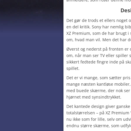
Des
Det gør de trods et ellers noget
en del kritik. Sony har nemlig bi
XZ Premium, som de har brugt i 
om, hvad man vil. Men det har do
Øverst og nederst på fronten er
om, når man ser TV eller spiller 
sikkert fedtede fingre inde på sk
spillet.
Det er vi mange, som sætter pris
mange næsten kantløse mobiler, v
med buede skærme, der nok ser
hjørnet med synsindtrykket.
Det kantede design giver ganske 
totalstørrelsen – på XZ Premium 
nu ikke som for lille, selv om udvi
endnu større skærme, som udfyld