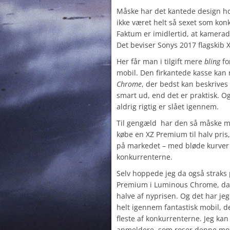
Måske har det kantede design ho
ikke været helt så sexet som kon
Faktum er imidlertid, at kamera
Det beviser Sonys 2017 flagskib 
Her får man i tilgift mere
bling
fo
mobil. Den firkantede kasse kan
Chrome
, der bedst kan beskrives
smart ud, end det er praktisk. O
aldrig rigtig er slået igennem.
Til gengæld har den så måske mu
købe en XZ Premium til halv pris
på markedet – med bløde kurver
konkurrenterne.
Selv hoppede jeg da også straks
Premium i Luminous Chrome, da 
halve af nyprisen. Og det har jeg
helt igennem fantastisk mobil, 
fleste af konkurrenterne. Jeg kan 
anmeldere, som roser denne mobi