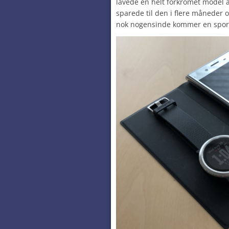
lavede en helt forkromet model a
sparede til den i flere måneder o
nok nogensinde kommer en spor