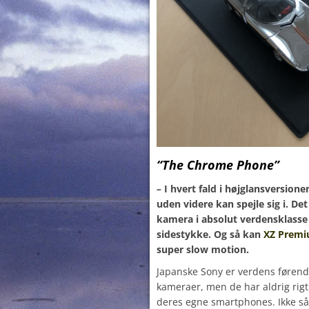
“The Chrome Phone”
–
I hvert fald i højglansversi
uden videre kan spejle sig i. De
kamera i absolut verdensklasse
sidestykke. Og så kan
XZ Prem
super slow motion.
Japanske Sony er verdens førende
kameraer, men de har aldrig rigt
deres egne smartphones. Ikke så