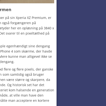
rmen
ker på sin Xperia XZ Premium, er
 også forgængeren på
tyder her en opløsning på 3840 x
 Det svarer til en pixeltæthed på
pple egenhændigt sine dengang
å iPhone 4 som skærme, der havde
Mere kunne man alligevel ikke se
 dengang.
d flere og flere pixels, der ganske
men som samtidig også bruger
en være større og skarpere, da
nde. Og historisk set har det
tteriet kom halsende en generation
måde, at ville man have den
måtte man acceptere en kortere