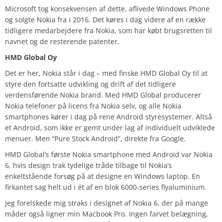
Microsoft tog konsekvensen af dette, aflivede Windows Phone
og solgte Nokia fra i 2016. Det køres i dag videre af en række
tidligere medarbejdere fra Nokia, som har købt brugsretten til
navnet og de resterende patenter.
HMD Global Oy
Det er her, Nokia står i dag – med finske HMD Global Oy til at
styre den fortsatte udvikling og drift af det tidligere
verdensførende Nokia brand. Med HMD Global producerer
Nokia telefoner på licens fra Nokia selv, og alle Nokia
smartphones kører i dag på rene Android styresystemer. Altså
et Android, som ikke er gemt under lag af individuelt udviklede
menuer. Men “Pure Stock Android”, direkte fra Google.
HMD Global’s første Nokia smartphone med Android var Nokia
6, hvis design trak tydelige tråde tilbage til Nokia’s
enkeltstående forsøg på at designe en Windows laptop. En
firkantet sag helt ud i ét af en blok 6000-series flyaluminium.
Jeg forelskede mig straks i designet af Nokia 6, der på mange
måder også ligner min Macbook Pro. Ingen farvet belægning,