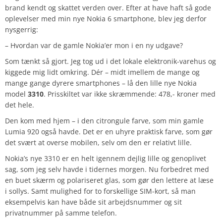
brand kendt og skattet verden over. Efter at have haft så gode
oplevelser med min nye Nokia 6 smartphone, blev jeg derfor
nysgerrig:
– Hvordan var de gamle Nokia’er mon i en ny udgave?
Som tænkt så gjort. Jeg tog ud i det lokale elektronik-varehus og
kiggede mig lidt omkring. Dér – midt imellem de mange og
mange gange dyrere smartphones – lå den lille nye Nokia
model
3310
. Prisskiltet var ikke skræmmende: 478,- kroner med
det hele.
Den kom med hjem – i den citrongule farve, som min gamle
Lumia 920 også havde. Det er en uhyre praktisk farve, som gør
det svært at overse mobilen, selv om den er relativt lille.
Nokia’s nye 3310 er en helt igennem dejlig lille og genoplivet
sag, som jeg selv havde i tidernes morgen. Nu forbedret med
en buet skærm og polariseret glas, som gør den lettere at læse
i sollys. Samt mulighed for to forskellige SIM-kort, så man
eksempelvis kan have både sit arbejdsnummer og sit
privatnummer på samme telefon.