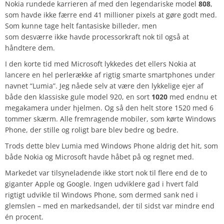
Nokia rundede karrieren af med den legendariske model
808
,
som havde ikke færre end 41 millioner pixels at gøre godt med.
Som kunne tage helt fantasiske billeder, men
som desværre ikke havde processorkraft nok til også at
håndtere dem.
I den korte tid med Microsoft lykkedes det ellers Nokia at
lancere en hel perlerække af rigtig smarte smartphones under
navnet “Lumia”. Jeg nåede selv at være den lykkelige ejer af
både den klassiske gule model 920, en sort
1020
med endnu et
megakamera under hjelmen. Og så den helt store 1520 med 6
tommer skærm. Alle fremragende mobiler, som kørte Windows
Phone, der stille og roligt bare blev bedre og bedre.
Trods dette blev Lumia med Windows Phone aldrig det hit, som
både Nokia og Microsoft havde håbet på og regnet med.
Markedet var tilsyneladende ikke stort nok til flere end de to
giganter Apple og Google. Ingen udviklere gad i hvert fald
rigtigt udvikle til Windows Phone, som dermed sank ned i
glemslen – med en markedsandel, der til sidst var mindre end
én procent.