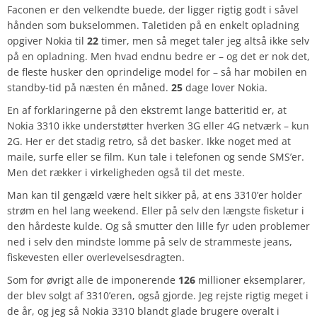
Faconen er den velkendte buede, der ligger rigtig godt i såvel
hånden som bukselommen. Taletiden på en enkelt opladning
opgiver Nokia til
22
timer, men så meget taler jeg altså ikke selv
på en opladning. Men hvad endnu bedre er – og det er nok det,
de fleste husker den oprindelige model for – så har mobilen en
standby-tid på næsten én måned.
25
dage lover Nokia.
En af forklaringerne på den ekstremt lange batteritid er, at
Nokia 3310 ikke understøtter hverken 3G eller 4G netværk – kun
2G. Her er det stadig retro, så det basker. Ikke noget med at
maile, surfe eller se film. Kun tale i telefonen og sende SMS’er.
Men det rækker i virkeligheden også til det meste.
Man kan til gengæld være helt sikker på, at ens 3310’er holder
strøm en hel lang weekend. Eller på selv den længste fisketur i
den hårdeste kulde. Og så smutter den lille fyr uden problemer
ned i selv den mindste lomme på selv de strammeste jeans,
fiskevesten eller overlevelsesdragten.
Som for øvrigt alle de imponerende
126
millioner eksemplarer,
der blev solgt af 3310’eren, også gjorde. Jeg rejste rigtig meget i
de år, og jeg så Nokia 3310 blandt glade brugere overalt i