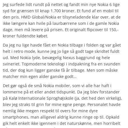
Jeg surfede lidt rundt på nettet og fandt min nye Nokia 6 lige
syd for grænsen til knap 1.700 kroner. Et fund af en mobil til
den pris. HMD Global/Nokia er tilsyneladende klar over, at de
ikke længere kan hvile på laurbærrene som i de gamle Nokia
dage, men må levere på prisen. Et originalt flipcover til 150,-
kroner fuldendte købet.
Da jeg nu lige havde fået en Nokia tilbage i folden og var gået
helt i retro mode, kunne jeg jo lige så godt tage skridtet fuldt
ud. Med Nokia lyde, bevægelig Nexus baggrund og hele
svineriet. Topmoderne teknologi i indpakning fra en svunden
tid, der dog kun ligger ganske få år tilbage. Men som måske
matcher min egen alder ganske godt…
Det gør også de små Nokia mobiler, som vi alle har haft i
lommerne på et eller andet tidspunkt. Da jeg blev forstander
på Kalø Internationale Sproghøjskole (ja, det hed den virkelig),
blev jeg straks til grin for mine egne penge. Personalet havde
nemlig ikke megen respekt til overs for mine dyre
smartphones, man alligevel aldrig kunne ringe op til. Opkald
gik helt enkelt ikke igennem i det naturskønne, men horribelt