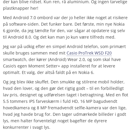
der kan blive ridset. Kun ren, rå aluminium. Og ingen tarvelige
plastknapper her!
Med Android 7.0 ombord var der jo heller ikke noget at risikere
på software-siden. Det funker bare. Det første, min nye Nokia
6 gjorde, da jeg tændte for den, var sågar at opdatere sig selv
til Android 8.0. Og det kan man jo kun være tilfreds med.
Jeg var på udkig efter en simpel Android telefon, som primært
skulle bruges sammen med mit
Casio ProTrek WSD F20
smartwatch, der kører (Android) Wear 2.0, og som skal have
Casio’s egen Moment Setter+ app installeret for at levere
optimalt. Et valg, der altså faldt på en Nokia 6.
Og jeg blev ikke skuffet. Den smukke og stilrene mobil holder,
hvad den lover, og den gør det rigtig godt – til en forbilledligt
lav pris, designet og udførelsen taget i betragtning. Med en flot
5.5 tommers IPS farveskærm i fuld HD, 16 MP bagudvendt
hovedkamera og 8 MP fremadvendt selfie-kamera var den lige,
hvad jeg havde brug for. Den tager udmærkede billeder i godt
lys, men halter forventeligt noget bagefter de dyrere
konkurrenter i svagt lys.