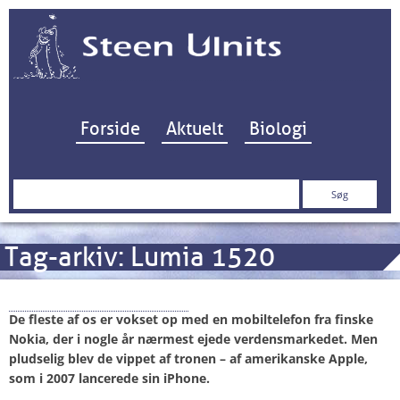
Hop til indhold
Forside
Aktuelt
Biologi
Søg
efter:
Tag-arkiv:
Lumia 1520
Nokia – now and then
De fleste af os er vokset op med en mobiltelefon fra finske
Nokia, der i nogle år nærmest ejede verdensmarkedet. Men
pludselig blev de vippet af tronen – af amerikanske Apple,
som i 2007 lancerede sin iPhone.