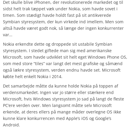
Det skulle blive iPhonen, der revolutionerede markedet og til
sidst helt trak tæppet væk under Nokia, som havde sovet i
timen. Som stædigt havde holdt fast på sit antikverede
Symbian styresystem, der kun virkede ind imellem. Men som
altså havde været godt nok, så længe der ingen konkurrenter
var…
Nokia erkendte dette og droppede sit ustabile Symbian
styresystem. I stedet giftede man sig med amerikanske
Microsoft, som havde udviklet sit helt eget Windows Phone OS,
som med store “tiles” var langt det mest grafiske og såmænd
også lækre styresystem, verden endnu havde set. Microsoft
købte helt enkelt Nokia i 2014.
Det samarbejde måtte da kunne holde Nokia på toppen af
verdensmarkedet. Ingen var jo større eller stærkere end
Microsoft, hvis Windows styresystem jo sad på langt de fleste
PC’ere verden over. Men langsomt måtte selv Microsoft
erkende, at deres ellers på mange måder overlegne OS ikke
kunne klare konkurrencen med Apple’s iOS og Google’s
Android.