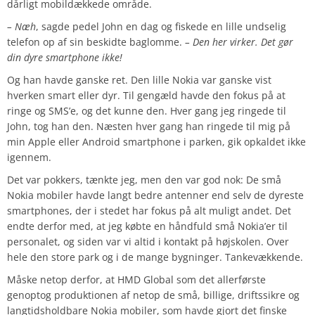
dårligt mobildækkede område.
– Næh
, sagde pedel John en dag og fiskede en lille undselig
telefon op af sin beskidte baglomme.
– Den her virker. Det gør
din dyre smartphone ikke!
Og han havde ganske ret. Den lille Nokia var ganske vist
hverken smart eller dyr. Til gengæld havde den fokus på at
ringe og SMS’e, og det kunne den. Hver gang jeg ringede til
John, tog han den. Næsten hver gang han ringede til mig på
min Apple eller Android smartphone i parken, gik opkaldet ikke
igennem.
Det var pokkers, tænkte jeg, men den var god nok: De små
Nokia mobiler havde langt bedre antenner end selv de dyreste
smartphones, der i stedet har fokus på alt muligt andet. Det
endte derfor med, at jeg købte en håndfuld små Nokia’er til
personalet, og siden var vi altid i kontakt på højskolen. Over
hele den store park og i de mange bygninger. Tankevækkende.
Måske netop derfor, at HMD Global som det allerførste
genoptog produktionen af netop de små, billige, driftssikre og
langtidsholdbare Nokia mobiler, som havde gjort det finske