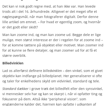
Det kan vi nok godt regne med, at han ikke var. Han levede
trods alt i det 16. århundrede. Alligevel er det meget ofte et
nøglespørgsmål, når man fotograferer digitalt. Derfor denne
lille artikel om emnet. – For hvad er egentlig zoom, og hvornår
er det godt eller skidt?
Man kan zoome ind, og man kan zoome ud. Begge dele er lige
mulige, men størst interesse er der i regelen for at zoome ind –
for at komme tættere på objektet eller motivet. Man zoomer ind
for at kunne se flere detaljer, og man zoomer ud for at få et
større overblik.
Billedvinklen
Lad os allerførst definere
billedvinklen
– den vinkel, som et givet
objektiv kan indfange på billedplanet. Her generaliserer vi ofte
og taler for enkelhedens skyld om vidvinkel, standard og tele.
Standard
dækker i grove træk det billedfelt eller den synsvinkel,
vi mennesker selv har og kan se skarpt i, når vi opfatter ting og
fokuserer på dem. Altså ikke “peripheral vision”, som
englænderne kalder det, hjernen kan opfatte i udkanten af