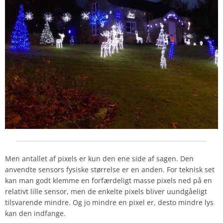
Men antallet af pixels er kun den ene side af sagen. Den
anvendte sensors fysiske størrelse er en anden. For teknisk set
kan man godt klemme en forfærdeligt masse pixels ned på en
relativt lille sensor, men de enkelte pixels bliver uundgåeligt
tilsvarende mindre. Og jo mindre en pixel er, desto mindre lys
kan den indfange.