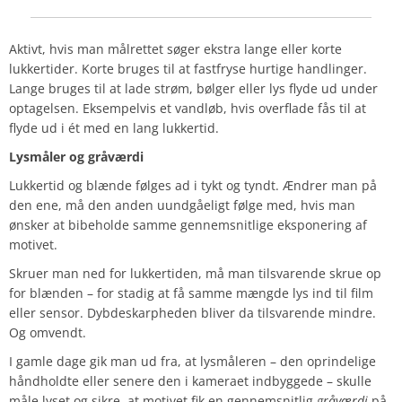
Aktivt, hvis man målrettet søger ekstra lange eller korte
lukkertider. Korte bruges til at fastfryse hurtige handlinger.
Lange bruges til at lade strøm, bølger eller lys flyde ud under
optagelsen. Eksempelvis et vandløb, hvis overflade fås til at
flyde ud i ét med en lang lukkertid.
Lysmåler og gråværdi
Lukkertid og blænde følges ad i tykt og tyndt. Ændrer man på
den ene, må den anden uundgåeligt følge med, hvis man
ønsker at bibeholde samme gennemsnitlige eksponering af
motivet.
Skruer man ned for lukkertiden, må man tilsvarende skrue op
for blænden – for stadig at få samme mængde lys ind til film
eller sensor. Dybdeskarpheden bliver da tilsvarende mindre.
Og omvendt.
I gamle dage gik man ud fra, at lysmåleren – den oprindelige
håndholdte eller senere den i kameraet indbyggede – skulle
måle lyset og sikre, at motivet fik en gennemsnitlig
gråværdi
på