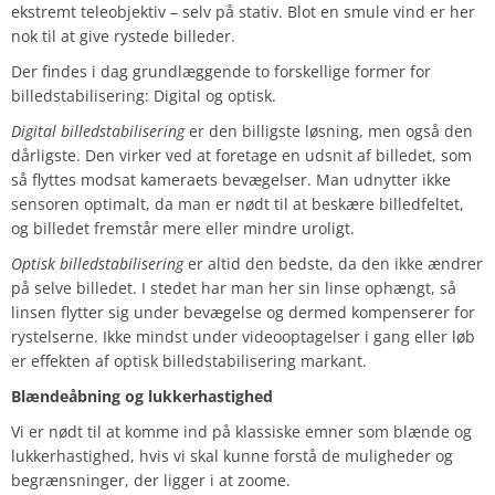
ekstremt teleobjektiv – selv på stativ. Blot en smule vind er her
nok til at give rystede billeder.
Der findes i dag grundlæggende to forskellige former for
billedstabilisering: Digital og optisk.
Digital billedstabilisering
er den billigste løsning, men også den
dårligste. Den virker ved at foretage en udsnit af billedet, som
så flyttes modsat kameraets bevægelser. Man udnytter ikke
sensoren optimalt, da man er nødt til at beskære billedfeltet,
og billedet fremstår mere eller mindre uroligt.
Optisk billedstabilisering
er altid den bedste, da den ikke ændrer
på selve billedet. I stedet har man her sin linse ophængt, så
linsen flytter sig under bevægelse og dermed kompenserer for
rystelserne. Ikke mindst under videooptagelser i gang eller løb
er effekten af optisk billedstabilisering markant.
Blændeåbning og lukkerhastighed
Vi er nødt til at komme ind på klassiske emner som blænde og
lukkerhastighed, hvis vi skal kunne forstå de muligheder og
begrænsninger, der ligger i at zoome.