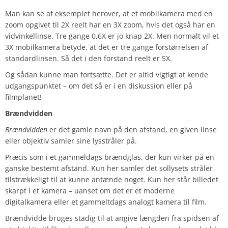
Man kan se af eksemplet herover, at et mobilkamera med en
zoom opgivet til 2X reelt har en 3X zoom, hvis det også har en
vidvinkellinse. Tre gange 0,6X er jo knap 2X. Men normalt vil et
3X mobilkamera betyde, at det er tre gange forstørrelsen af
standardlinsen. Så det i den forstand reelt er 5X.
Og sådan kunne man fortsætte. Det er altid vigtigt at kende
udgangspunktet – om det så er i en diskussion eller på
filmplanet!
Brændvidden
Brændvidden
er det gamle navn på den afstand, en given linse
eller objektiv samler sine lysstråler på.
Præcis som i et gammeldags brændglas, der kun virker på en
ganske bestemt afstand. Kun her samler det sollysets stråler
tilstrækkeligt til at kunne antænde noget. Kun her står billedet
skarpt i et kamera – uanset om det er et moderne
digitalkamera eller et gammeltdags analogt kamera til film.
Brændvidde bruges stadig til at angive længden fra spidsen af