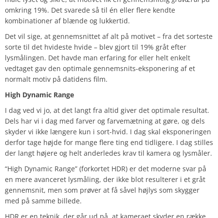
omkring 19%. Det svarede så til én eller flere kendte
kombinationer af blænde og lukkertid.
Det vil sige, at gennemsnittet af alt på motivet – fra det sorteste
sorte til det hvideste hvide – blev gjort til 19% gråt efter
lysmålingen. Det havde man erfaring for eller helt enkelt
vedtaget gav den optimale gennemsnits-eksponering af et
normalt motiv på datidens film.
High Dynamic Range
I dag ved vi jo, at det langt fra altid giver det optimale resultat.
Dels har vi i dag med farver og farvemætning at gøre, og dels
skyder vi ikke længere kun i sort-hvid. I dag skal eksponeringen
derfor tage højde for mange flere ting end tidligere. I dag stilles
der langt højere og helt anderledes krav til kamera og lysmåler.
“High Dynamic Range” (forkortet HDR) er det moderne svar på
en mere avanceret lysmåling, der ikke blot resulterer i et gråt
gennemsnit, men som prøver at få såvel højlys som skygger
med på samme billede.
HDR er en teknik, der går ud på, at kameraet skyder en række