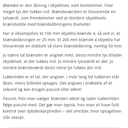
Blænden
er den åbning i objektivet, som bestemmer, hvor
meget lys der lukkes ind. Blændeværdien er tilsvarende en
talværdi, som fremkommer ved at dividere objektivets
brændvidde med blændeåbningens diameter.
Har vi eksempelvis et 100 mm objektiv blænde 4, så ved vi, at
blændeåbningen er 25 mm. Et 200 mm blænde 4 objektiv har
tilsvarende en dobbelt så store blændeåbning, nemlig 50 mm.
Jo større tal blænden er angivet med, desto mindre lys tillader
objektivet, at der lukkes ind. Jo mindre lysstærkt er det. Jo
mindre blændeværdi desto mere lys lukkes der ind.
Lukkertiden
er et tal, der angiver, i hvor lang tid lukkeren står
åben, mens billedet optages. Det angives i brøkdele af et
sekund og kan bruges passivt eller aktivt:
Passivt, hvis man vælger blænden aktivt og lader lukkertiden
følge passivt med. Det gør man typisk, hvis man vil have fuld
kontrol over dybdeskarpheden – det område, hvor optagelsen
står skarpt.