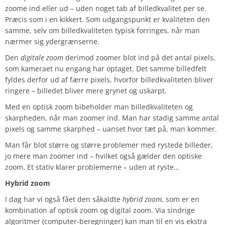
zoome ind eller ud – uden noget tab af billedkvalitet per se.
Præcis som i en kikkert. Som udgangspunkt er kvaliteten den
samme, selv om billedkvaliteten typisk forringes, når man
nærmer sig ydergrænserne.
Den
digitale zoom
derimod zoomer blot ind på det antal pixels,
som kameraet nu engang har optaget. Det samme billedfelt
fyldes derfor ud af færre pixels, hvorfor billedkvaliteten bliver
ringere – billedet bliver mere grynet og uskarpt.
Med en optisk zoom bibeholder man billedkvaliteten og
skarpheden, når man zoomer ind. Man har stadig samme antal
pixels og samme skarphed – uanset hvor tæt på, man kommer.
Man får blot større og større problemer med rystede billeder,
jo mere man zoomer ind – hvilket også gælder den optiske
zoom. Et stativ klarer problemerne – uden at ryste…
Hybrid zoom
I dag har vi også fået den såkaldte
hybrid zoom
, som er en
kombination af optisk zoom og digital zoom. Via sindrige
algoritmer (computer-beregninger) kan man til en vis ekstra