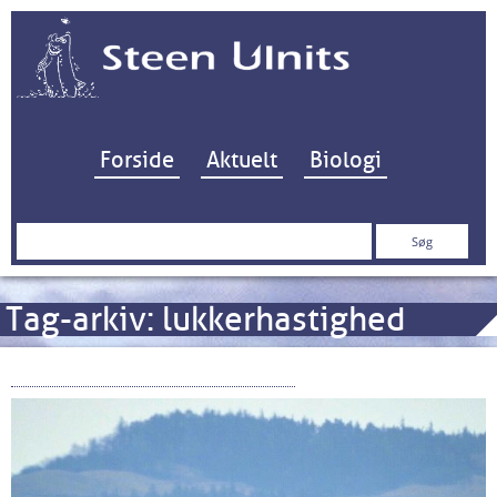
Hop til indhold
Forside
Aktuelt
Biologi
Søg
efter:
Tag-arkiv:
lukkerhastighed
To ZOOM or not to ZOOM…