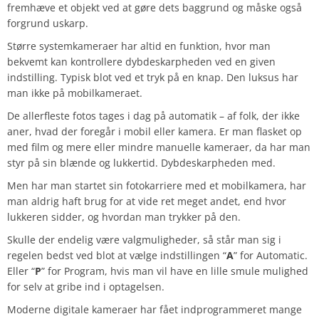
fremhæve et objekt ved at gøre dets baggrund og måske også
forgrund uskarp.
Større systemkameraer har altid en funktion, hvor man
bekvemt kan kontrollere dybdeskarpheden ved en given
indstilling. Typisk blot ved et tryk på en knap. Den luksus har
man ikke på mobilkameraet.
De allerfleste fotos tages i dag på automatik – af folk, der ikke
aner, hvad der foregår i mobil eller kamera. Er man flasket op
med film og mere eller mindre manuelle kameraer, da har man
styr på sin blænde og lukkertid. Dybdeskarpheden med.
Men har man startet sin fotokarriere med et mobilkamera, har
man aldrig haft brug for at vide ret meget andet, end hvor
lukkeren sidder, og hvordan man trykker på den.
Skulle der endelig være valgmuligheder, så står man sig i
regelen bedst ved blot at vælge indstillingen “
A
” for Automatic.
Eller “
P
” for Program, hvis man vil have en lille smule mulighed
for selv at gribe ind i optagelsen.
Moderne digitale kameraer har fået indprogrammeret mange