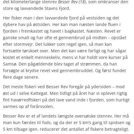
det kilometerlange stenrev
Besser Rev (18)
, som omkranser den
store og lavvandede Stavns Fjord.
Her fisker man i den lavvandede fjord på vestsiden og det
dybere hav på østsiden. Her kan man næsten lande fluen i
fjorden i fremkastet og havet i bagkastet. Næsten. Revet er
ganske smalt og har ofte et gennembrud på midten – opstået
efter stormvejr. Det lukker som regel igen, så man kan
fortsætte tørskoet over. Men det kan være farligt og har sågar
kostet et enkelt menneskeliv, mens vi har holdt vore kurser på
Samsø. Den pågældende blev taget af strømmen, da han
forsøgte at krydse revet ved gennembruddet. Og først fundet
flere dage senere.
Det meste fiskeri ved Besser Rev foregår på ydersiden – mod
øst ud i selve Kattegat. Men tidligt på året har vi oplevet rigtig
fint havørredfiskeri på det lave vand inde i fjorden, som hurtigt
varmes op af forårssolen.
Besser Rev er et af landets længste oversøiske stenrev. Her må
man kun færdes til fods, og da der er 5 km’s gang til spidsen og
5 km tilbage igen, reducerer det antallet af fiskere betragteligt.