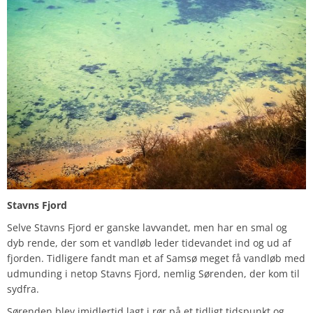
Stavns Fjord
Selve Stavns Fjord er ganske lavvandet, men har en smal og
dyb rende, der som et vandløb leder tidevandet ind og ud af
fjorden. Tidligere fandt man et af Samsø meget få vandløb med
udmunding i netop Stavns Fjord, nemlig Sørenden, der kom til
sydfra.
Sørenden blev imidlertid lagt i rør på et tidligt tidspunkt og