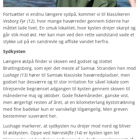
Fortsætter vi endnu længere sydpå, kommer vi til klassikeren
Vesborg Fyr (12)
, hvor mange havørreder gennem tiderne har
måttet lade livet. En smuk lokalitet, hvor kysten drejer skarpt og
går stik mod øst. Her kan man ved den rette vandstand vade et
stykke ud på en sandrevle og affiske vandet herfra.
Sydkysten
Længere østpå finder vi skoven ved godset og slottet
Brattingsborg, som ejer det meste af Samsø. Stranden hen mod
Lushage (13)
hører til Samsøs klassiske havørredpladser, men
godset har desværre og til stor irritation for såvel lokale som
tilrejsende begrænset adgangen til kysten gennem skoven til
månederne maj og oktober. Gode fiskemåneder, ganske vist,
men ærgerligt resten af året, at en kilometerlang kyststrækning
med fine badekar kun er vanskeligt tilgængelig. Men greven
bestemmer suverænt her.
Lushage markerer, at sydkysten nu drejer mod nord og bliver
til østkysten. Oppe ved
Nørreskifte (14)
er kysten igen let