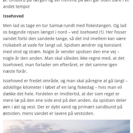
andet tempo!
Issehoved
Men lad os tage en tur Samsø rundt med fiskestangen. Og lad
os begynde rejsen længst i nord – ved
Issehoved (1)
. Her fosser
vandet forbi den sandede tange, så det ind imellem kan være
risikabelt at vade for langt ud. Spidsen ændrer sig konstant
med vind og strøm. Nogle år vender spidsen den ene vej –
nogle år den anden. Man skal således ikke regne med, at det
Issehoved, man forlader om efteråret, er det samme igen
næste forår.
Issehoved er fredet område, og man skal påregne at gå langt –
adskillige kilometer i løbet af en lang fiskedag – hvis man vil
dække det hele. Fordelen er imidlertid, at der som regel er
mere læ på den ene side end på den anden, da spidsen deler
øen i øst og vest. Der er dybt vand og primært sandbund på
østsiden, mens vandet er lavere på vestsiden.