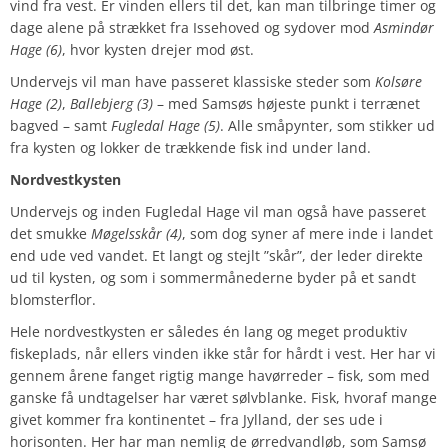
vind fra vest. Er vinden ellers til det, kan man tilbringe timer og
dage alene på strækket fra Issehoved og sydover mod
Asmindør
Hage (6)
, hvor kysten drejer mod øst.
Undervejs vil man have passeret klassiske steder som
Kolsøre
Hage (2)
,
Ballebjerg (3)
– med Samsøs højeste punkt i terrænet
bagved – samt
Fugledal Hage (5)
. Alle småpynter, som stikker ud
fra kysten og lokker de trækkende fisk ind under land.
Nordvestkysten
Undervejs og inden Fugledal Hage vil man også have passeret
det smukke
Møgelsskår (4)
, som dog syner af mere inde i landet
end ude ved vandet. Et langt og stejlt ”skår”, der leder direkte
ud til kysten, og som i sommermånederne byder på et sandt
blomsterflor.
Hele nordvestkysten er således én lang og meget produktiv
fiskeplads, når ellers vinden ikke står for hårdt i vest. Her har vi
gennem årene fanget rigtig mange havørreder – fisk, som med
ganske få undtagelser har været sølvblanke. Fisk, hvoraf mange
givet kommer fra kontinentet – fra Jylland, der ses ude i
horisonten. Her har man nemlig de ørredvandløb, som Samsø