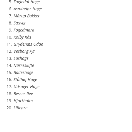
Fugledal Hage
Asmindør Hage
Mårup Bakker
Sælvig
Fogedmark
Kolby Kås
Grydenæs Odde
Vesborg Fyr
Lushage
Nørreskifte
Balleshage
Stålhøj Hage
Udsager Hage
Besser Rev
Hjortholm
Lilleøre