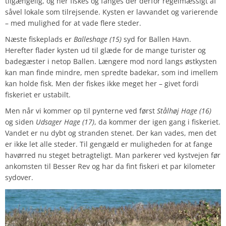
tilgængelig, og her fiskes og fanges der derfor regelmæssigt af
såvel lokale som tilrejsende. Kysten er lavvandet og varierende
– med mulighed for at vade flere steder.
Næste fiskeplads er
Balleshage (15)
syd for Ballen Havn.
Herefter flader kysten ud til glæde for de mange turister og
badegæster i netop Ballen. Længere mod nord langs østkysten
kan man finde mindre, men spredte badekar, som ind imellem
kan holde fisk. Men der fiskes ikke meget her – givet fordi
fiskeriet er ustabilt.
Men når vi kommer op til pynterne ved først
Stålhøj Hage (16)
og siden
Udsager Hage (17)
, da kommer der igen gang i fiskeriet.
Vandet er nu dybt og stranden stenet. Der kan vades, men det
er ikke let alle steder. Til gengæld er muligheden for at fange
havørred nu steget betragteligt. Man parkerer ved kystvejen før
ankomsten til Besser Rev og har da fint fiskeri et par kilometer
sydover.