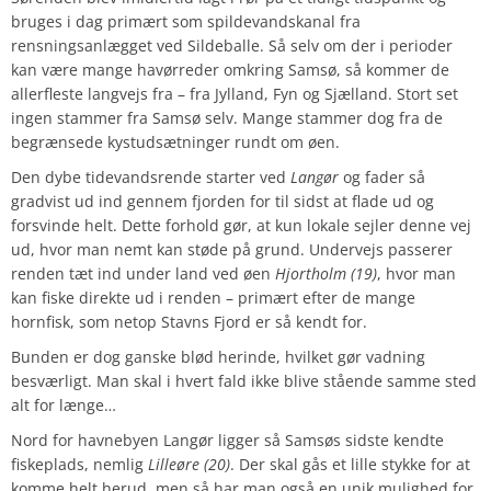
bruges i dag primært som spildevandskanal fra
rensningsanlægget ved Sildeballe. Så selv om der i perioder
kan være mange havørreder omkring Samsø, så kommer de
allerfleste langvejs fra – fra Jylland, Fyn og Sjælland. Stort set
ingen stammer fra Samsø selv. Mange stammer dog fra de
begrænsede kystudsætninger rundt om øen.
Den dybe tidevandsrende starter ved
Langør
og fader så
gradvist ud ind gennem fjorden for til sidst at flade ud og
forsvinde helt. Dette forhold gør, at kun lokale sejler denne vej
ud, hvor man nemt kan støde på grund. Undervejs passerer
renden tæt ind under land ved øen
Hjortholm (19)
, hvor man
kan fiske direkte ud i renden – primært efter de mange
hornfisk, som netop Stavns Fjord er så kendt for.
Bunden er dog ganske blød herinde, hvilket gør vadning
besværligt. Man skal i hvert fald ikke blive stående samme sted
alt for længe…
Nord for havnebyen Langør ligger så Samsøs sidste kendte
fiskeplads, nemlig
Lilleøre (20)
. Der skal gås et lille stykke for at
komme helt herud, men så har man også en unik mulighed for