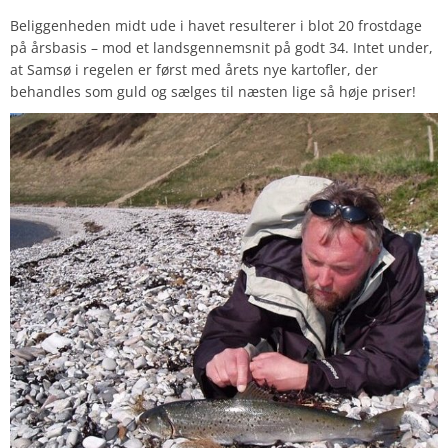
Beliggenheden midt ude i havet resulterer i blot 20 frostdage
på årsbasis – mod et landsgennemsnit på godt 34. Intet under,
at Samsø i regelen er først med årets nye kartofler, der
behandles som guld og sælges til næsten lige så høje priser!