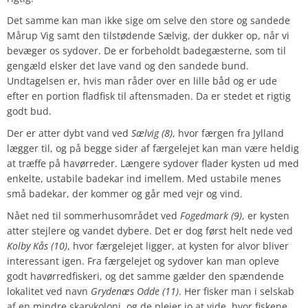
Det samme kan man ikke sige om selve den store og sandede
Mårup Vig samt den tilstødende Sælvig, der dukker op, når vi
bevæger os sydover. De er forbeholdt badegæsterne, som til
gengæld elsker det lave vand og den sandede bund.
Undtagelsen er, hvis man råder over en lille båd og er ude
efter en portion fladfisk til aftensmaden. Da er stedet et rigtig
godt bud.
Der er atter dybt vand ved
Sælvig (8)
, hvor færgen fra Jylland
lægger til, og på begge sider af færgelejet kan man være heldig
at træffe på havørreder. Længere sydover flader kysten ud med
enkelte, ustabile badekar ind imellem. Med ustabile menes
små badekar, der kommer og går med vejr og vind.
Nået ned til sommerhusområdet ved
Fogedmark (9)
, er kysten
atter stejlere og vandet dybere. Det er dog først helt nede ved
Kolby Kås (10)
, hvor færgelejet ligger, at kysten for alvor bliver
interessant igen. Fra færgelejet og sydover kan man opleve
godt havørredfiskeri, og det samme gælder den spændende
lokalitet ved navn
Grydenæs Odde (11)
. Her fisker man i selskab
af en mindre skarvkoloni, og de plejer jo at vide, hvor fiskene