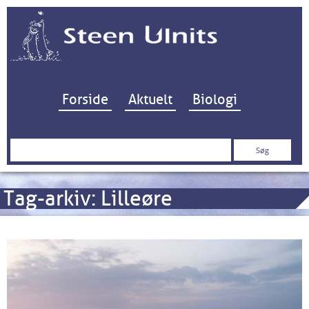
Hop til indhold
Forside
Aktuelt
Biologi
Søg
efter:
Tag-arkiv:
Lilleøre
Samsø: Top 20 kystpladser