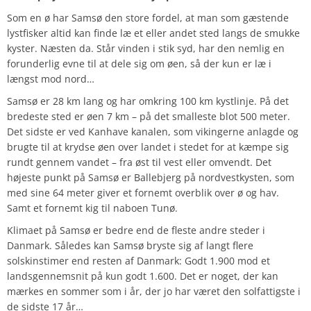
Som en ø har Samsø den store fordel, at man som gæstende
lystfisker altid kan finde læ et eller andet sted langs de smukke
kyster. Næsten da. Står vinden i stik syd, har den nemlig en
forunderlig evne til at dele sig om øen, så der kun er læ i
længst mod nord…
Samsø er 28 km lang og har omkring 100 km kystlinje. På det
bredeste sted er øen 7 km – på det smalleste blot 500 meter.
Det sidste er ved Kanhave kanalen, som vikingerne anlagde og
brugte til at krydse øen over landet i stedet for at kæmpe sig
rundt gennem vandet – fra øst til vest eller omvendt. Det
højeste punkt på Samsø er Ballebjerg på nordvestkysten, som
med sine 64 meter giver et fornemt overblik over ø og hav.
Samt et fornemt kig til naboen Tunø.
Klimaet på Samsø er bedre end de fleste andre steder i
Danmark. Således kan Samsø bryste sig af langt flere
solskinstimer end resten af Danmark: Godt 1.900 mod et
landsgennemsnit på kun godt 1.600. Det er noget, der kan
mærkes en sommer som i år, der jo har været den solfattigste i
de sidste 17 år…