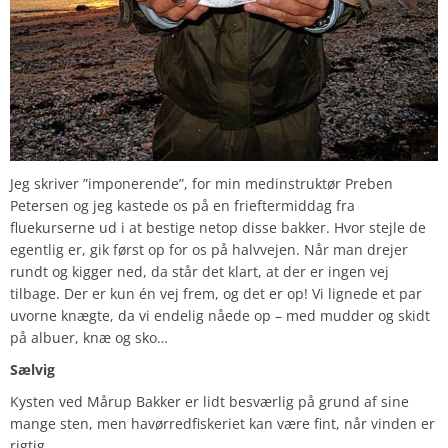
Jeg skriver ”imponerende”, for min medinstruktør Preben
Petersen og jeg kastede os på en frieftermiddag fra
fluekurserne ud i at bestige netop disse bakker. Hvor stejle de
egentlig er, gik først op for os på halvvejen. Når man drejer
rundt og kigger ned, da står det klart, at der er ingen vej
tilbage. Der er kun én vej frem, og det er op! Vi lignede et par
uvorne knægte, da vi endelig nåede op – med mudder og skidt
på albuer, knæ og sko…
Sælvig
Kysten ved Mårup Bakker er lidt besværlig på grund af sine
mange sten, men havørredfiskeriet kan være fint, når vinden er
rigtig.