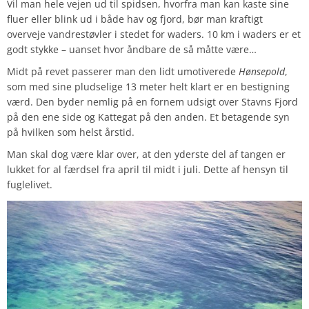
Vil man hele vejen ud til spidsen, hvorfra man kan kaste sine
fluer eller blink ud i både hav og fjord, bør man kraftigt
overveje vandrestøvler i stedet for waders. 10 km i waders er et
godt stykke – uanset hvor åndbare de så måtte være…
Midt på revet passerer man den lidt umotiverede
Hønsepold
,
som med sine pludselige 13 meter helt klart er en bestigning
værd. Den byder nemlig på en fornem udsigt over Stavns Fjord
på den ene side og Kattegat på den anden. Et betagende syn
på hvilken som helst årstid.
Man skal dog være klar over, at den yderste del af tangen er
lukket for al færdsel fra april til midt i juli. Dette af hensyn til
fuglelivet.