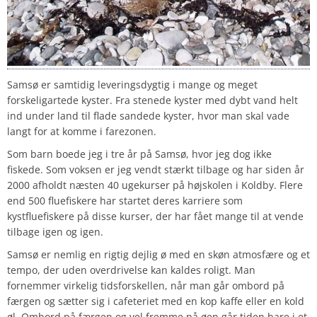
Samsø er samtidig leveringsdygtig i mange og meget
forskeligartede kyster. Fra stenede kyster med dybt vand helt
ind under land til flade sandede kyster, hvor man skal vade
langt for at komme i farezonen.
Som barn boede jeg i tre år på Samsø, hvor jeg dog ikke
fiskede. Som voksen er jeg vendt stærkt tilbage og har siden år
2000 afholdt næsten 40 ugekurser på højskolen i Koldby. Flere
end 500 fluefiskere har startet deres karriere som
kystfluefiskere på disse kurser, der har fået mange til at vende
tilbage igen og igen.
Samsø er nemlig en rigtig dejlig ø med en skøn atmosfære og et
tempo, der uden overdrivelse kan kaldes roligt. Man
fornemmer virkelig tidsforskellen, når man går ombord på
færgen og sætter sig i cafeteriet med en kop kaffe eller en kold
øl. Ombord på færgen og vel fremme på øen går tiden bare i et