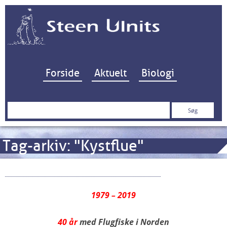
Hop til indhold
Forside
Aktuelt
Biologi
Søg
efter:
Tag-arkiv:
"Kystflue"
40 år med Flugfiske i Norden – SE
1979 – 2019
40 år
med Flugfiske i Norden