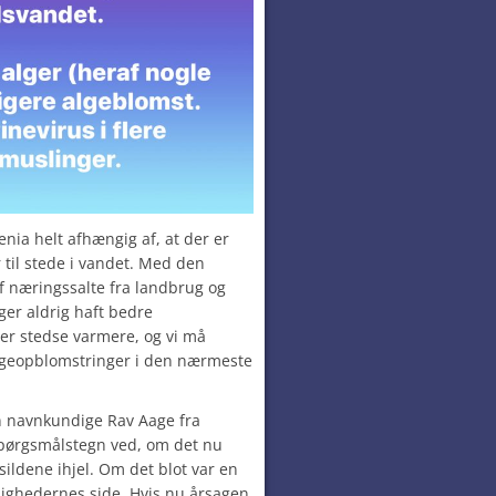
enia
helt afhængig af, at der er
 til stede i vandet. Med den
 næringssalte fra landbrug og
er aldrig haft bedre
er stedse varmere, og vi må
lgeopblomstringer i den nærmeste
n navnkundige Rav Aage fra
 spørgsmålstegn ved, om det nu
sildene ihjel. Om det blot var en
dighedernes side. Hvis nu årsagen