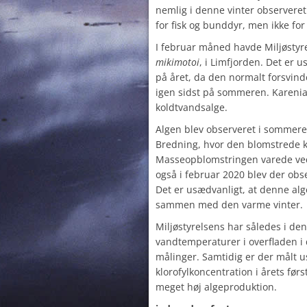
nemlig i denne vinter observeret 
for fisk og bunddyr, men ikke fo
I februar måned havde Miljøstyr
mikimotoi
, i Limfjorden. Det er u
på året, da den normalt forsvind
igen sidst på sommeren. Karenia
koldtvandsalge.
Algen blev observeret i sommere
Bredning, hvor den blomstrede kra
Masseopblomstringen varede ve
også i februar 2020 blev der obse
Det er usædvanligt, at denne al
sammen med den varme vinter.
Miljøstyrelsens har således i de
vandtemperaturer i overfladen i 
målinger. Samtidig er der målt u
klorofylkoncentration i årets før
meget høj algeproduktion.