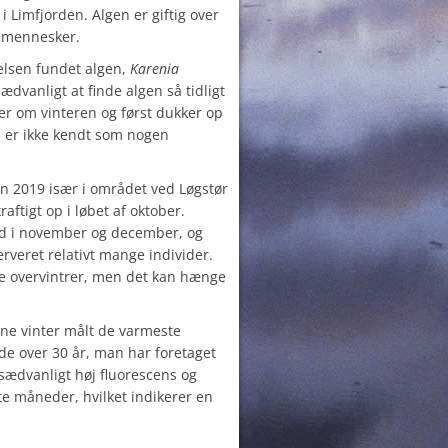
i Limfjorden. Algen er giftig over
r mennesker.
elsen fundet algen,
Karenia
sædvanligt at finde algen så tidligt
er om vinteren og først dukker op
 er ikke kendt som nogen
n 2019 især i området ved Løgstør
ftigt op i løbet af oktober.
d i november og december, og
rveret relativt mange individer.
ge overvintrer, men det kan hænge
nne vinter målt de varmeste
de over 30 år, man har foretaget
sædvanligt høj fluorescens og
ste måneder, hvilket indikerer en