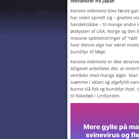
indvandrer fra Japan
Karenia mikimotoi
blev første gan
har siden spredt sig – givetvis vi
handelsskibe – til mange andre l
østkysten af USA, Norge og den 
massive opblomstringer af “rødt 
hvor denne alge har været involv
bunddyr til følge.
Karenia mikimotoi
er ikke observe
Alligevel anbefales det, at vinte
områder med mange alger. Man b
svømme i uklart og algefyldt vand
kunne slå fisk og bunddyr ihjel, 
til fiskedød i Limfjorden.