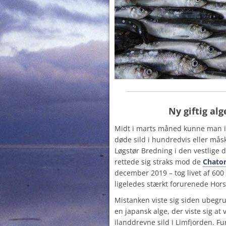
Ny g
iftig al
Midt i marts måned kunne man i 
døde sild i hundredvis eller måsk
Løgstør Bredning i den vestlige 
rettede sig straks mod de
Chaton
december 2019 – tog livet af 600
ligeledes stærkt forurenede Hors
Mistanken viste sig siden ubegru
en japansk alge, der viste sig at
ilanddrevne sild i Limfjorden. F