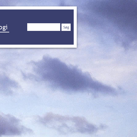
Søg
ogi
efter: