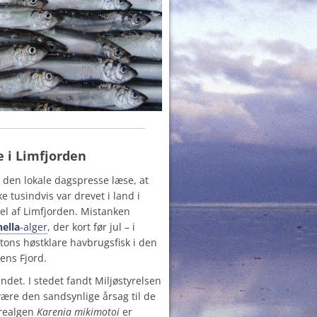
ge i Limfjorden
den lokale dagspresse læse, at
e tusindvis var drevet i land i
del af Limfjorden. Mistanken
ella
-alger
, der kort før jul – i
 tons høstklare havbrugsfisk i den
ens Fjord.
ndet. I stedet fandt Miljøstyrelsen
 være den sandsynlige årsag til de
urealgen
Karenia mikimotoi
er