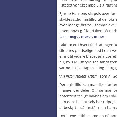
i stedet var eksempelvis giftigt
Bjarne Hansens skepsis over for
skyldes solid mistillid til de l
over mange års tvivlsomme aktivi
Cheminova-giftfabrikken på Harb
læse
meget
mere
om
her.
Faktum er i hvert fald, at ingen k
sildenes pludselige død i den ves
er indtil videre blevet analyseret
nu, hvis Miljøstyrelsen fandt f
var nødt til at tage stilling til og
“
An Inconvenient Truth
”, som Al G
Den mistillid kan man ikke fortæn
mange, der deler. Og når man b
potentielt farligt havneslam i s
den danske stat selv har udpeget 
at beskytte, så forstår man ham 
Det hænger ikke sammen på noge