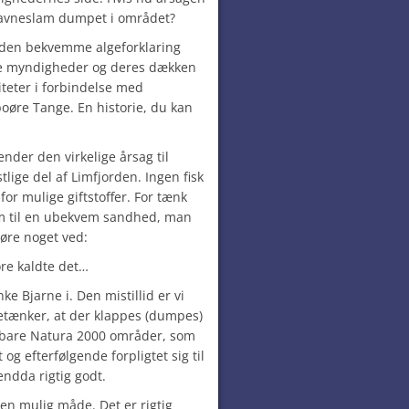
 havneslam dumpet i området?
 den bekvemme algeforklaring
okale myndigheder og deres dækken
teter i forbindelse med
oøre Tange. En historie, du kan
ender den virkelige årsag til
tlige del af Limfjorden. Ingen fisk
 for mulige giftstoffer. For tænk
rem til en ubekvem sandhed, man
 gøre noget ved:
ore kaldte det…
ke Bjarne i. Den mistillid er vi
etænker, at der klappes (dumpes)
årbare Natura 2000 områder, som
og efterfølgende forpligtet sig til
endda rigtig godt.
n mulig måde. Det er rigtig