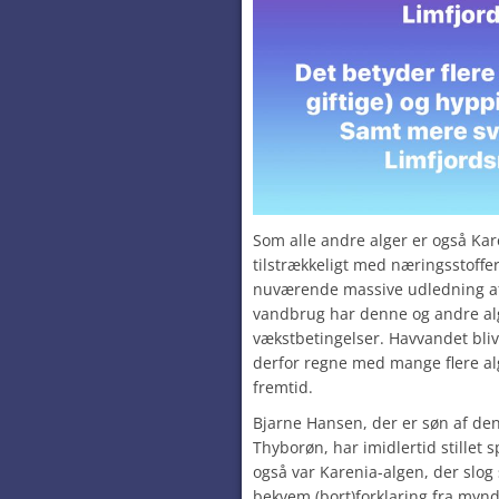
Som alle andre alger er også Kar
tilstrækkeligt med næringsstoffer
nuværende massive udledning af
vandbrug har denne og andre alg
vækstbetingelser. Havvandet bliv
derfor regne med mange flere a
fremtid.
Bjarne Hansen, der er søn af de
Thyborøn, har imidlertid stillet
også var Karenia-algen, der slog 
bekvem (bort)forklaring fra myn