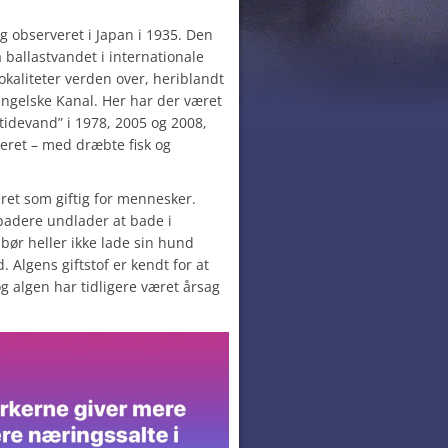
g observeret i Japan i 1935. Den
a ballastvandet i internationale
okaliteter verden over, heriblandt
Engelske Kanal. Her har der været
tidevand” i 1978, 2005 og 2008,
eret – med dræbte fisk og
ret som giftig for mennesker.
rbadere undlader at bade i
ør heller ikke lade sin hund
. Algens giftstof er kendt for at
og algen har tidligere været årsag