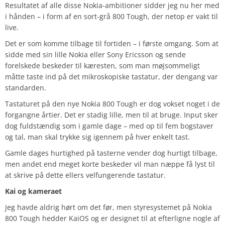
Resultatet af alle disse Nokia-ambitioner sidder jeg nu her med
i hånden – i form af en sort-grå 800 Tough, der netop er vakt til
live.
Det er som komme tilbage til fortiden – i første omgang. Som at
sidde med sin lille Nokia eller Sony Ericsson og sende
forelskede beskeder til kæresten, som man møjsommeligt
måtte taste ind på det mikroskopiske tastatur, der dengang var
standarden.
Tastaturet på den nye Nokia 800 Tough er dog vokset noget i de
forgangne årtier. Det er stadig lille, men til at bruge. Input sker
dog fuldstændig som i gamle dage – med op til fem bogstaver
og tal, man skal trykke sig igennem på hver enkelt tast.
Gamle dages hurtighed på tasterne vender dog hurtigt tilbage,
men andet end meget korte beskeder vil man næppe få lyst til
at skrive på dette ellers velfungerende tastatur.
Kai og kameraet
Jeg havde aldrig hørt om det før, men styresystemet på Nokia
800 Tough hedder KaiOS og er designet til at efterligne nogle af