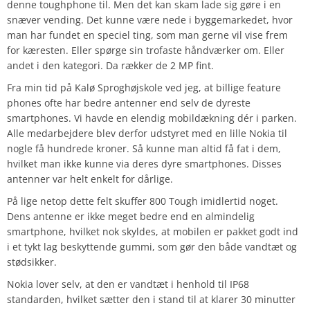
denne toughphone til. Men det kan skam lade sig gøre i en
snæver vending. Det kunne være nede i byggemarkedet, hvor
man har fundet en speciel ting, som man gerne vil vise frem
for kæresten. Eller spørge sin trofaste håndværker om. Eller
andet i den kategori. Da rækker de 2 MP fint.
Fra min tid på Kalø Sproghøjskole ved jeg, at billige feature
phones ofte har bedre antenner end selv de dyreste
smartphones. Vi havde en elendig mobildækning dér i parken.
Alle medarbejdere blev derfor udstyret med en lille Nokia til
nogle få hundrede kroner. Så kunne man altid få fat i dem,
hvilket man ikke kunne via deres dyre smartphones. Disses
antenner var helt enkelt for dårlige.
På lige netop dette felt skuffer 800 Tough imidlertid noget.
Dens antenne er ikke meget bedre end en almindelig
smartphone, hvilket nok skyldes, at mobilen er pakket godt ind
i et tykt lag beskyttende gummi, som gør den både vandtæt og
stødsikker.
Nokia lover selv, at den er vandtæt i henhold til IP68
standarden, hvilket sætter den i stand til at klarer 30 minutter