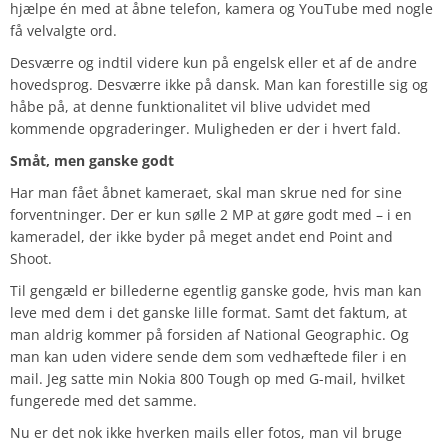
hjælpe én med at åbne telefon, kamera og YouTube med nogle
få velvalgte ord.
Desværre og indtil videre kun på engelsk eller et af de andre
hovedsprog. Desværre ikke på dansk. Man kan forestille sig og
håbe på, at denne funktionalitet vil blive udvidet med
kommende opgraderinger. Muligheden er der i hvert fald.
Småt, men ganske godt
Har man fået åbnet kameraet, skal man skrue ned for sine
forventninger. Der er kun sølle 2 MP at gøre godt med – i en
kameradel, der ikke byder på meget andet end Point and
Shoot.
Til gengæld er billederne egentlig ganske gode, hvis man kan
leve med dem i det ganske lille format. Samt det faktum, at
man aldrig kommer på forsiden af National Geographic. Og
man kan uden videre sende dem som vedhæftede filer i en
mail. Jeg satte min Nokia 800 Tough op med G-mail, hvilket
fungerede med det samme.
Nu er det nok ikke hverken mails eller fotos, man vil bruge