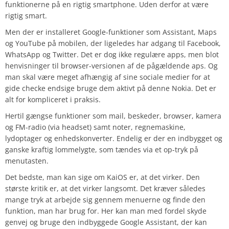
funktionerne på en rigtig smartphone. Uden derfor at være
rigtig smart.
Men der er installeret Google-funktioner som Assistant, Maps
og YouTube på mobilen, der ligeledes har adgang til Facebook,
WhatsApp og Twitter. Det er dog ikke regulære apps, men blot
henvisninger til browser-versionen af de pågældende aps. Og
man skal være meget afhængig af sine sociale medier for at
gide checke endsige bruge dem aktivt på denne Nokia. Det er
alt for kompliceret i praksis.
Hertil gængse funktioner som mail, beskeder, browser, kamera
og FM-radio (via headset) samt noter, regnemaskine,
lydoptager og enhedskonverter. Endelig er der en indbygget og
ganske kraftig lommelygte, som tændes via et op-tryk på
menutasten.
Det bedste, man kan sige om KaiOS er, at det virker. Den
største kritik er, at det virker langsomt. Det kræver således
mange tryk at arbejde sig gennem menuerne og finde den
funktion, man har brug for. Her kan man med fordel skyde
genvej og bruge den indbyggede Google Assistant, der kan