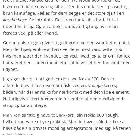
lever op til både navn og løfter. Den fås i to farver – gråsort og
brun kamuflage. Fælles for dem begge er det store øje til en
karabinhage
. Se introfoto. Det er en fantastisk fordel til al
udendørs brug. Og en aldeles uundværlig ting, hvis man
færdes ved, på eller i vand.
Gummipolstringen giver et godt greb om den vandtætte mobil.
Men det hjælper ikke at have verdens mest vandtætte mobil –
hvis man taber den i vandet. Jeg ved, hvad jeg taler om, for jeg
har været der – uden mobil efter at have set den forsvinde ned
i dybet.
Jeg siger derfor klart god for den nye Nokia 800. Den er
allerede blevet fast inventar i fiskevesten, vadejakken og
båden, når der er risiko for nærkontakt med det våde element.
Naturligvis sikkert hængende for enden af den medfølgende
strop og karabinhage.
Man kan samtidig have to SIM-kort i sin Nokia 800 Tough,
hvilket kan være uhyre praktisk. Man behøver således ikke at
have både sin private mobil og arbejdsmobil med sig. På ferien
eller fisketuren.