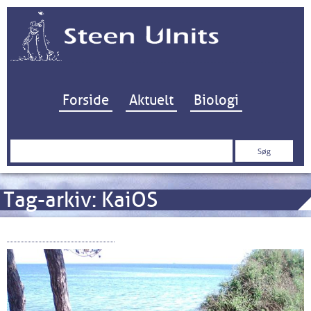
Hop til indhold
Forside
Aktuelt
Biologi
Søg
efter:
Tag-arkiv:
KaiOS
Nokia 800 Tough