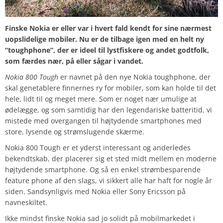
Finske Nokia er eller var i hvert fald kendt for sine nærmest
uopslidelige mobiler. Nu er de tilbage igen med en helt ny
“toughphone”, der er ideel til lystfiskere og andet godtfolk,
som færdes nær, på eller sågar i vandet.
Nokia 800 Tough
er navnet på den nye Nokia toughphone, der
skal genetablere finnernes ry for mobiler, som kan holde til det
hele, lidt til og meget mere. Som er noget nær umulige at
ødelægge, og som samtidig har den legendariske batteritid, vi
mistede med overgangen til højtydende smartphones med
store, lysende og strømslugende skærme.
Nokia 800 Tough er et yderst interessant og anderledes
bekendtskab, der placerer sig et sted midt mellem en moderne
højtydende smartphone. Og så en enkel strømbesparende
feature phone af den slags, vi sikkert alle har haft for nogle år
siden. Sandsynligvis med Nokia eller Sony Ericsson på
navneskiltet.
Ikke mindst finske Nokia sad jo solidt på mobilmarkedet i