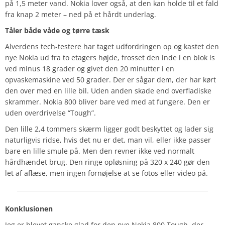
på 1,5 meter vand. Nokia lover også, at den kan holde til et fald
fra knap 2 meter – ned på et hårdt underlag.
Tåler både våde og tørre tæsk
Alverdens tech-testere har taget udfordringen op og kastet den
nye Nokia ud fra to etagers højde, frosset den inde i en blok is
ved minus 18 grader og givet den 20 minutter i en
opvaskemaskine ved 50 grader. Der er sågar dem, der har kørt
den over med en lille bil. Uden anden skade end overfladiske
skrammer. Nokia 800 bliver bare ved med at fungere. Den er
uden overdrivelse “Tough”.
Den lille 2,4 tommers skærm ligger godt beskyttet og lader sig
naturligvis ridse, hvis det nu er det, man vil, eller ikke passer
bare en lille smule på. Men den revner ikke ved normalt
hårdhændet brug. Den ringe opløsning på 320 x 240 gør den
let af aflæse, men ingen fornøjelse at se fotos eller video på.
Konklusionen
Jeg er blevet ganske glad for den nye Nokia 800 Tough, der