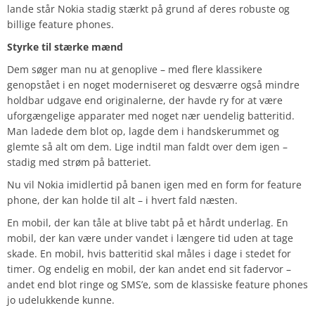
lande står Nokia stadig stærkt på grund af deres robuste og
billige feature phones.
Styrke til stærke mænd
Dem søger man nu at genoplive – med flere klassikere
genopstået i en noget moderniseret og desværre også mindre
holdbar udgave end originalerne, der havde ry for at være
uforgængelige apparater med noget nær uendelig batteritid.
Man ladede dem blot op, lagde dem i handskerummet og
glemte så alt om dem. Lige indtil man faldt over dem igen –
stadig med strøm på batteriet.
Nu vil Nokia imidlertid på banen igen med en form for feature
phone, der kan holde til alt – i hvert fald næsten.
En mobil, der kan tåle at blive tabt på et hårdt underlag. En
mobil, der kan være under vandet i længere tid uden at tage
skade. En mobil, hvis batteritid skal måles i dage i stedet for
timer. Og endelig en mobil, der kan andet end sit fadervor –
andet end blot ringe og SMS’e, som de klassiske feature phones
jo udelukkende kunne.