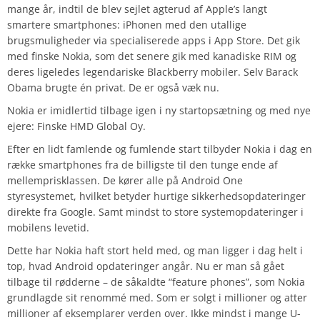
mange år, indtil de blev sejlet agterud af Apple’s langt
smartere smartphones: iPhonen med den utallige
brugsmuligheder via specialiserede apps i App Store. Det gik
med finske Nokia, som det senere gik med kanadiske RIM og
deres ligeledes legendariske Blackberry mobiler. Selv Barack
Obama brugte én privat. De er også væk nu.
Nokia er imidlertid tilbage igen i ny startopsætning og med nye
ejere: Finske HMD Global Oy.
Efter en lidt famlende og fumlende start tilbyder Nokia i dag en
række smartphones fra de billigste til den tunge ende af
mellemprisklassen. De kører alle på Android One
styresystemet, hvilket betyder hurtige sikkerhedsopdateringer
direkte fra Google. Samt mindst to store systemopdateringer i
mobilens levetid.
Dette har Nokia haft stort held med, og man ligger i dag helt i
top, hvad Android opdateringer angår. Nu er man så gået
tilbage til rødderne – de såkaldte “feature phones”, som Nokia
grundlagde sit renommé med. Som er solgt i millioner og atter
millioner af eksemplarer verden over. Ikke mindst i mange U-