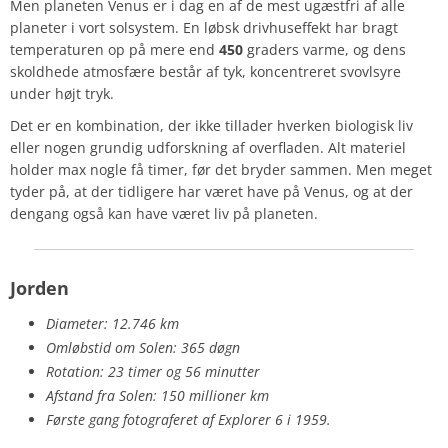
Men planeten Venus er i dag en af de mest ugæstfri af alle
planeter i vort solsystem. En løbsk drivhuseffekt har bragt
temperaturen op på mere end
450
graders varme, og dens
skoldhede atmosfære består af tyk, koncentreret svovlsyre
under højt tryk.
Det er en kombination, der ikke tillader hverken biologisk liv
eller nogen grundig udforskning af overfladen. Alt materiel
holder max nogle få timer, før det bryder sammen. Men meget
tyder på, at der tidligere har været have på Venus, og at der
dengang også kan have været liv på planeten.
Jorden
Diameter: 12.746 km
Omløbstid om Solen: 365 døgn
Rotation: 23 timer og 56 minutter
Afstand
fra
Solen:
150
millioner
km
Første gang fotograferet af Explorer 6 i 1959.