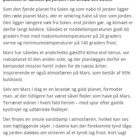
Som den fjerde planet fra Solen og som nabo til Jorden ligger
den røde planet Mars, der er omkring halvt så stor som Jorden.
Den ligger længere væk fra Solen, end Jorden gør, og klimaet er
derfor langt koldere. Således er middeltemperaturen godt 60
graders frost med maksimumtemperaturer på 20 graders
varme og minimumstemperaturer på 140 graders frost.
Mars har således et anderledes gæstfrit klima end Venus, vor
naboplanet til den anden side, og der planlægges derfor en
bemandet mission hertil inden for de næste årtier.
Inspirerende er også atmosfæren på Mars, som består af 95%
kuldioxid.
Selv om Mars i dag er en knastør og gold planet, formoder
man, at der tidligere har været såvel floder som have på Mars.
Terrænet vidner i hvert fald herom – med spor efter gamle
kystlinjer og udtørrede flodlejer.
Der findes en smule vanddamp i atmosfæren, hvilket kan ses
som højtliggende skyer. I dalene kan der forekomme tynd tåge,
og jorden dækkes om vinteren af et tyndt lag frost. Kort sagt