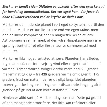
Merkur er kendt siden Oldtiden og opkaldt efter den græske gud
for handel og kommunikation. Det var også ham, der førte de
døde til underverdenen ved at krydse de dødes hav.
Merkur er den inderste planet i vort eget solsystem – dertil den
mindste. Merkur er kun lidt større end vor egen Måne, men
den er uhyre kompakt og har en magnetisk kerne af jern.
Astronomerne regner med, at den ydre klippekappe må være
sprængt bort efter ét eller flere massive sammenstød med
meteorer.
Merkur er ikke noget rart sted at være. Planeten har således
ingen atmosfære – intet vejr og vind eller noget til at holde på
varmen. Temperaturen svinger derfor mere end 600 grader
mellem nat og dag – fra
425
graders varme om dagen til 175
graders frost om natten, der er utroligt lang, idet planeten
roterer ganske langsomt. Dagene er tilsvarende lange og altid
glohede på grund af den korte afstand til Solen.
Himlen er altid sort på Merkur – dag som nat. Dette på grund
af den manglende atmosfære, der ikke kan reflektere eller