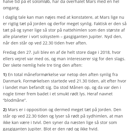
halve tid på et solomløb, har da overhalet Mars med en hel
omgang.
I daglig tale kan man nøjes med at konstatere, at Mars lige nu
er rigtig tæt på Jorden og derfor meget synlig. Faktisk er den så
tæt på og syner lige så stor på nattehimlen som den største af
alle planeter i vort solsystem – gasgiganten Jupiter. Nyd den,
når den står op ved 22.30 tiden hver aften.
Fredag den 27. juli blev en af de helt store dage i 2018, hvor
ellers vejret var med os, og man interesserer sig for den slags.
Der skete nemlig hele tre ting den aften:
1)
En total måneformørkelse var netop den aften synlig fra
Danmark. Formørkelsen startede ved 21.30 tiden, alt efter hvor
i landet man befandt sig. Da stod Månen op, og da var den i
nogle timer frem badet i et smukt rødt lys. Heraf navnet
“blodmåne”.
2)
Mars er i opposition og dermed meget tæt på Jorden. Den
står op ved 22.30 tiden og lyser så rødt på sydhimlen, at man
ikke kan være i tvivl. Den syner da næsten lige så stor som
gasgiganten Jupiter. Blot er den rød og ikke hvid.