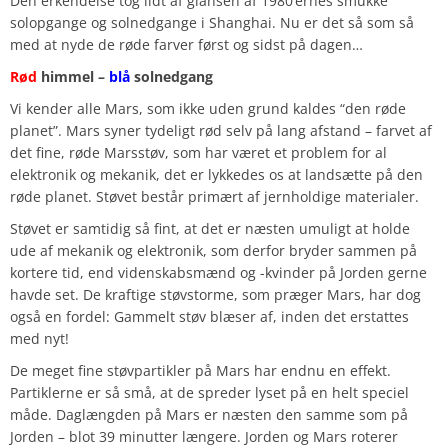
Den erkendelse tog lidt af glansen af 1980’ernes smukke
solopgange og solnedgange i Shanghai. Nu er det så som så
med at nyde de røde farver først og sidst på dagen…
Rød
himmel –
blå
solnedgang
Vi kender alle Mars, som ikke uden grund kaldes “den røde
planet”. Mars syner tydeligt rød selv på lang afstand – farvet af
det fine, røde Marsstøv, som har været et problem for al
elektronik og mekanik, det er lykkedes os at landsætte på den
røde planet. Støvet består primært af jernholdige materialer.
Støvet er samtidig så fint, at det er næsten umuligt at holde
ude af mekanik og elektronik, som derfor bryder sammen på
kortere tid, end videnskabsmænd og -kvinder på Jorden gerne
havde set. De kraftige støvstorme, som præger Mars, har dog
også en fordel: Gammelt støv blæser af, inden det erstattes
med nyt!
De meget fine støvpartikler på Mars har endnu en effekt.
Partiklerne er så små, at de spreder lyset på en helt speciel
måde. Daglængden på Mars er næsten den samme som på
Jorden – blot 39 minutter længere. Jorden og Mars roterer