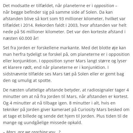
Det modsatte er tilfældet, når planeterne er i
opposition
–
når begge befinder sig på samme side af Solen. Da kan
afstanden blive så kort som 93 millioner kilometer, hvilket var
tilfældet i 2014. Rekorden faldt i 2003, hvor afstanden var helt
nede på 56 millioner kilometer. Det var den korteste afstand i
næsten 60.000 år!
Set fra Jorden er forskellene markante. Med det blotte øje kan
man herfra tydeligt se forskel på, om planeterne er i opposition
eller konjunktion. I opposition syner Mars langt større og lyser
et klarere rødt, end når planeterne er i konjunktion. I
sidstnævnte tilfælde ses Mars tæt på Solen eller er gemt bag
den og umulig at spotte.
De næsten ufattelige afstande betyder, at radiosignaler tager 4
minutter om at nå fra Jorden til Mars, når afstanden er kortest.
Og 4 minutter at nå tilbage igen. 8 minutter i alt, hvis en
tekniker på Jorden giver kameraet på Curiosity Mars besked om
at tage et billede og sende det hjem til Jorden. Plus tiden til de
mange og uundgåelige missede opkald.
– Mars, are we reaching you…?