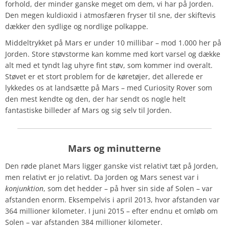
forhold, der minder ganske meget om dem, vi har på Jorden.
Den megen kuldioxid i atmosfæren fryser til sne, der skiftevis
dækker den sydlige og nordlige polkappe.
Middeltrykket på Mars er under 10 millibar – mod 1.000 her på
Jorden. Store støvstorme kan komme med kort varsel og dække
alt med et tyndt lag uhyre fint støv, som kommer ind overalt.
Støvet er et stort problem for de køretøjer, det allerede er
lykkedes os at landsætte på Mars – med Curiosity Rover som
den mest kendte og den, der har sendt os nogle helt
fantastiske billeder af Mars og sig selv til Jorden.
Mars og minutterne
Den røde planet Mars ligger ganske vist relativt tæt på Jorden,
men relativt er jo relativt. Da Jorden og Mars senest var i
konjunktion
, som det hedder – på hver sin side af Solen – var
afstanden enorm. Eksempelvis i april 2013, hvor afstanden var
364 millioner kilometer. I juni 2015 – efter endnu et omløb om
Solen – var afstanden 384 millioner kilometer.