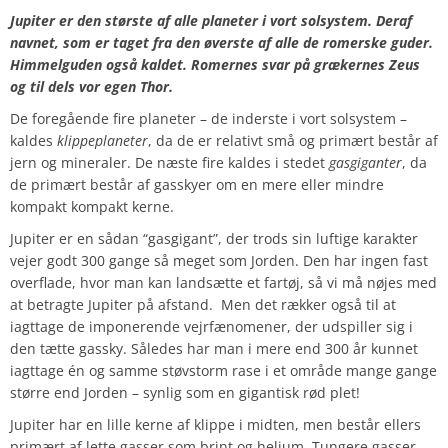
Jupiter er den største af alle planeter i vort solsystem. Deraf
navnet, som er taget fra den øverste af alle de romerske guder.
Himmelguden også kaldet. Romernes svar på grækernes Zeus
og til dels vor egen Thor.
De foregående fire planeter – de inderste i vort solsystem –
kaldes
klippeplaneter
, da de er relativt små og primært består af
jern og mineraler. De næste fire kaldes i stedet
gasgiganter
, da
de primært består af gasskyer om en mere eller mindre
kompakt kompakt kerne.
Jupiter er en sådan “gasgigant”, der trods sin luftige karakter
vejer godt 300 gange så meget som Jorden. Den har ingen fast
overflade, hvor man kan landsætte et fartøj, så vi må nøjes med
at betragte Jupiter på afstand. Men det rækker også til at
iagttage de imponerende vejrfænomener, der udspiller sig i
den tætte gassky. Således har man i mere end 300 år kunnet
iagttage én og samme støvstorm rase i et område mange gange
større end Jorden – synlig som en gigantisk rød plet!
Jupiter har en lille kerne af klippe i midten, men består ellers
primært af lette gasser som brint og helium. Tungere gasser