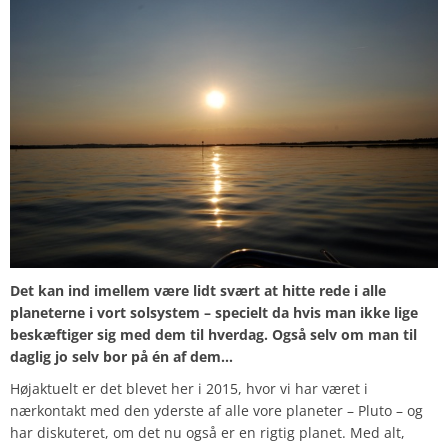
Det kan ind imellem være lidt svært at hitte rede i alle
planeterne i vort solsystem – specielt da hvis man ikke lige
beskæftiger sig med dem til hverdag. Også selv om man til
daglig jo selv bor på én af dem…
Højaktuelt er det blevet her i 2015, hvor vi har været i
nærkontakt med den yderste af alle vore planeter – Pluto – og
har diskuteret, om det nu også er en rigtig planet. Med alt,