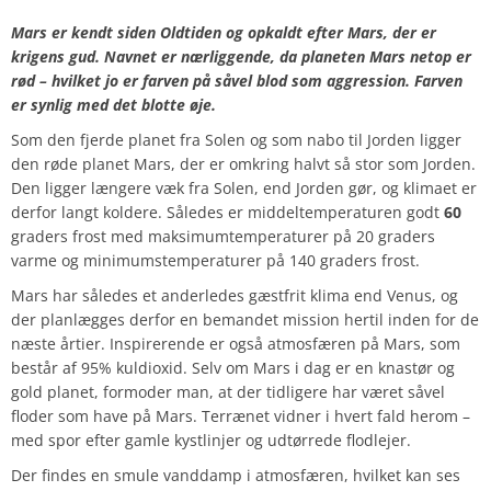
Mars er kendt siden Oldtiden og opkaldt efter Mars, der er
krigens gud. Navnet er nærliggende, da planeten Mars netop er
rød – hvilket jo er farven på såvel blod som aggression. Farven
er synlig med det blotte øje.
Som den fjerde planet fra Solen og som nabo til Jorden ligger
den røde planet Mars, der er omkring halvt så stor som Jorden.
Den ligger længere væk fra Solen, end Jorden gør, og klimaet er
derfor langt koldere. Således er middeltemperaturen godt
60
graders frost med maksimumtemperaturer på 20 graders
varme og minimumstemperaturer på 140 graders frost.
Mars har således et anderledes gæstfrit klima end Venus, og
der planlægges derfor en bemandet mission hertil inden for de
næste årtier. Inspirerende er også atmosfæren på Mars, som
består af 95% kuldioxid. Selv om Mars i dag er en knastør og
gold planet, formoder man, at der tidligere har været såvel
floder som have på Mars. Terrænet vidner i hvert fald herom –
med spor efter gamle kystlinjer og udtørrede flodlejer.
Der findes en smule vanddamp i atmosfæren, hvilket kan ses