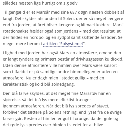
således næsten lige hurtigt om sig selv.
Til gengæld er et Marsår med sine 687 døgn næsten dobbelt så
langt. Det skyldes afstanden til Solen, der er så meget længere
end fra Jorden, at året bliver længere og klimaet koldere. Mars’
rotationsakse hælder også som Jordens – med det resultat, at
der findes en nordpol og en sydpol samt skiftende årstider. Se
meget mere herom i
artiklen “Solsystemet
“.
I lighed med Jorden har også Mars en atmosfære, omend den
er langt tyndere og primært består af drivhusgassen kuldioxid.
Uden denne atmosfære ville himlen over Mars være kulsort –
som tilfældet er på samtlige andre himmellegemer uden en
atmosfære. Nu er daghimlen i stedet gullig – med en
karakteristisk og kold blå solnedgang.
Den blå farve skyldes, at det meget fine Marsstøv har en
størrelse, så det blå lys mere effektivt trænger
igennem atmosfæren. Når det blå lys spredes af støvet,
forbliver det tættere på Solens retning, end lyset fra de øvrige
farver gør. Resten af himlen er gul til orange, da det gule og
det røde lys spredes over himlen i stedet for at blive