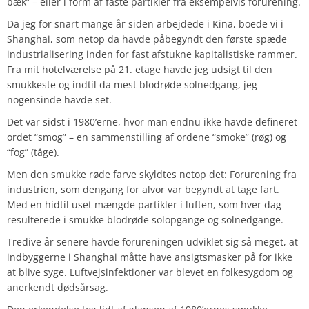
bæk” – eller i form af faste partikler fra eksempelvis forurening.
Da jeg for snart mange år siden arbejdede i Kina, boede vi i
Shanghai, som netop da havde påbegyndt den første spæde
industrialisering inden for fast afstukne kapitalistiske rammer.
Fra mit hotelværelse på 21. etage havde jeg udsigt til den
smukkeste og indtil da mest blodrøde solnedgang, jeg
nogensinde havde set.
Det var sidst i 1980’erne, hvor man endnu ikke havde defineret
ordet “smog” – en sammenstilling af ordene “smoke” (røg) og
“fog” (tåge).
Men den smukke røde farve skyldtes netop det: Forurening fra
industrien, som dengang for alvor var begyndt at tage fart.
Med en hidtil uset mængde partikler i luften, som hver dag
resulterede i smukke blodrøde solopgange og solnedgange.
Tredive år senere havde forureningen udviklet sig så meget, at
indbyggerne i Shanghai måtte have ansigtsmasker på for ikke
at blive syge. Luftvejsinfektioner var blevet en folkesygdom og
anerkendt dødsårsag.