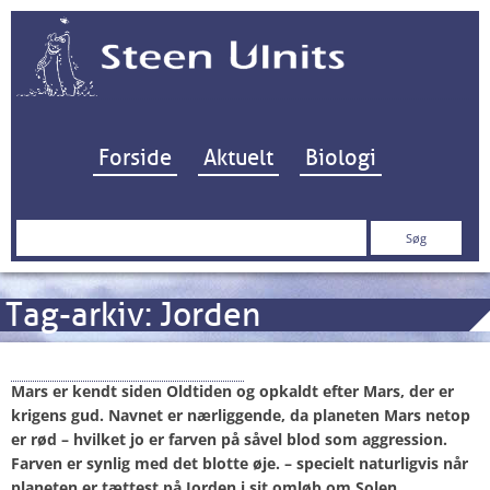
Hop til indhold
Forside
Aktuelt
Biologi
Søg
efter:
Tag-arkiv:
Jorden
Mars – den røde planet
Mars er kendt siden Oldtiden og opkaldt efter Mars, der er
krigens gud. Navnet er nærliggende, da planeten Mars netop
er rød – hvilket jo er farven på såvel blod som aggression.
Farven er synlig med det blotte øje. – specielt naturligvis når
planeten er tættest på Jorden i sit omløb om Solen.