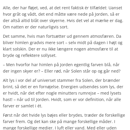
Alle, der har fløjet, ved, at det rent faktisk ér tilfældet: Uanset
hvor gråt og vådt, det end måtte være nede på Jorden, så er
der altså altid blåt over skyerne. Hvis det vel at mærke er dag.
Om natten er der naturligvis sort.
Det samme, hvis man fortsætter ud gennem atmosfæren. Da
bliver himlen gradvis mere sort – selv midt på dagen i højt og
klart solskin. Der er nu ikke længere nogen atmosfære til at
bryde og reflektere sollyset.
– Men hvorfor har himlen på Jorden egentlig farven blå, når
der ingen skyer er? – Eller rød, når Solen står op og går ned?
Alt lys i vor del af universet stammer fra Solen, der brænder
brint, så det er en fornøjelse. Energien udsendes som lys, der
er hvidt, når det efter nogle minutters rumrejse – med lysets
hast! – når ud til Jorden. Hvidt, som er vor definition, når alle
farver er samlet i ét.
Først når det hvide lys bøjes eller brydes, træder de forskellige
farver frem. Og det kan ske på mange forskellige måder. I
mange forskellige medier. I luft eller vand. Med eller uden