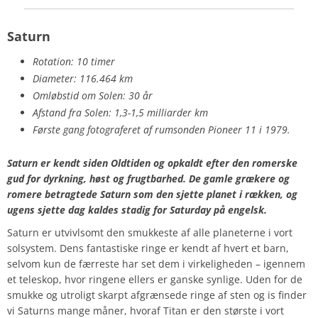
Saturn
Rotation: 10 timer
Diameter: 116.464 km
Omløbstid om Solen: 30 år
Afstand fra Solen: 1,3-1,5 milliarder km
Første gang fotograferet af rumsonden Pioneer 11 i 1979.
Saturn er kendt siden Oldtiden og opkaldt efter den romerske
gud for dyrkning, høst og frugtbarhed. De gamle grækere og
romere betragtede Saturn som den sjette planet i rækken, og
ugens sjette dag kaldes stadig for Saturday på engelsk.
Saturn er utvivlsomt den smukkeste af alle planeterne i vort
solsystem. Dens fantastiske ringe er kendt af hvert et barn,
selvom kun de færreste har set dem i virkeligheden – igennem
et teleskop, hvor ringene ellers er ganske synlige. Uden for de
smukke og utroligt skarpt afgrænsede ringe af sten og is finder
vi Saturns mange måner, hvoraf Titan er den største i vort