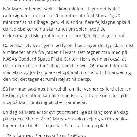
Når Mars er længst væk – i konjunktion – tager det typisk
radiosignaler fra Jorden 20 minutter at nå til Mars. Og 20
minutter at nå tilbage igen. Plus endnu flere fejlslagne opkald,
da radiobølgerne nu skal rundt om Solen. Med de
elektromagnetiske problemer, der uundgåeligt følger heraf.
Da vi ikke selv kan flyve med lysets hast, tager det typisk mindst
9 måneder at nå fra Jorden til Mars. Det regner man med på
NASA’s Goddard Space Flight Center. Her siger man også, at
der kun er et “vindue” til opsendelse hver 26. måned. Kun da
står Mars og Jorden placeret optimalt i forhold til hinanden og
den tid, det tager et rumfartøj at nå derop.
Så har man sagt pænt farvel til familie, venner og Jord efter en
festlig nytårsaften, kan man i bedste fald træde ud i det røde
støv på Mars omkring oktober samme år.
En dag på Mars er for øvrigt omtrent lige så lang som en dag
på Jorden. Men et år på Mars – en solomsejling so to speak –
tager det dobbelte: To jordår. Så er tallene på plads.
– It’s a long way if you want to go to Mars…