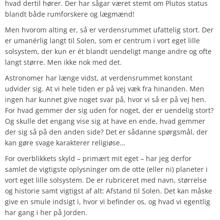
hvad dertil hører. Der har sågar været stemt om Plutos status
blandt både rumforskere og lægmænd!
Men hvorom alting er, så er verdensrummet ufattelig stort. Der
er umanérlig langt til Solen, som er centrum i vort eget lille
solsystem, der kun er ét blandt uendeligt mange andre og ofte
langt større. Men ikke nok med det.
Astronomer har længe vidst, at verdensrummet konstant
udvider sig. At vi hele tiden er på vej væk fra hinanden. Men
ingen har kunnet give noget svar på, hvor vi så er på vej hen.
For hvad gemmer der sig uden for noget, der er uendelig stort?
Og skulle det engang vise sig at have en ende, hvad gemmer
der sig så på den anden side? Det er sådanne spørgsmål, der
kan gøre svage karakterer religiøse…
For overblikkets skyld – primært mit eget – har jeg derfor
samlet de vigtigste oplysninger om de otte (eller ni) planeter i
vort eget lille solsystem. De er rubriceret med navn, størrelse
og historie samt vigtigst af alt: Afstand til Solen. Det kan måske
give en smule indsigt i, hvor vi befinder os, og hvad vi egentlig
har gang i her på Jorden.