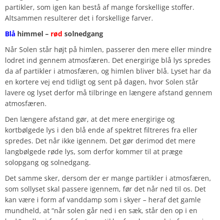
partikler, som igen kan bestå af mange forskellige stoffer.
Altsammen resulterer det i forskellige farver.
Blå
himmel –
rød
solnedgang
Når Solen står højt på himlen, passerer den mere eller mindre
lodret ind gennem atmosfæren. Det energirige blå lys spredes
da af partikler i atmosfæren, og himlen bliver blå. Lyset har da
en kortere vej end tidligt og sent på dagen, hvor Solen står
lavere og lyset derfor må tilbringe en længere afstand gennem
atmosfæren.
Den længere afstand gør, at det mere energirige og
kortbølgede lys i den blå ende af spektret filtreres fra eller
spredes. Det når ikke igennem. Det gør derimod det mere
langbølgede røde lys, som derfor kommer til at præge
solopgang og solnedgang.
Det samme sker, dersom der er mange partikler i atmosfæren,
som sollyset skal passere igennem, før det når ned til os. Det
kan være i form af vanddamp som i skyer – heraf det gamle
mundheld, at “når solen går ned i en sæk, står den op i en