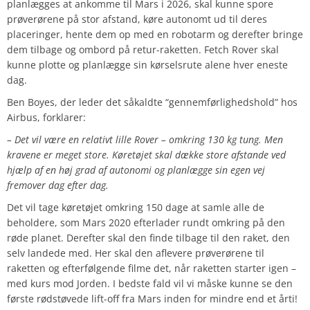
planlægges at ankomme til Mars i 2026, skal kunne spore
prøverørene på stor afstand, køre autonomt ud til deres
placeringer, hente dem op med en robotarm og derefter bringe
dem tilbage og ombord på retur-raketten. Fetch Rover skal
kunne plotte og planlægge sin kørselsrute alene hver eneste
dag.
Ben Boyes, der leder det såkaldte “gennemførlighedshold” hos
Airbus, forklarer:
– Det vil være en relativt lille Rover – omkring 130 kg tung. Men
kravene er meget store. Køretøjet skal dække store afstande ved
hjælp af en høj grad af autonomi og planlægge sin egen vej
fremover dag efter dag.
Det vil tage køretøjet omkring 150 dage at samle alle de
beholdere, som Mars 2020 efterlader rundt omkring på den
røde planet. Derefter skal den finde tilbage til den raket, den
selv landede med. Her skal den aflevere prøverørene til
raketten og efterfølgende filme det, når raketten starter igen –
med kurs mod Jorden. I bedste fald vil vi måske kunne se den
første rødstøvede lift-off fra Mars inden for mindre end et årti!