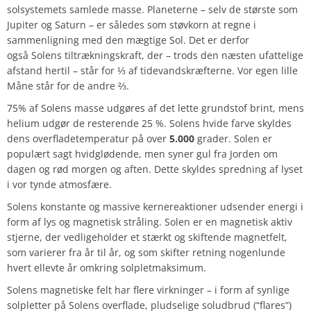
solsystemets samlede masse. Planeterne – selv de største som
Jupiter og Saturn – er således som støvkorn at regne i
sammenligning med den mægtige Sol. Det er derfor
også Solens tiltrækningskraft, der – trods den næsten ufattelige
afstand hertil – står for ⅓ af tidevandskræfterne. Vor egen lille
Måne står for de andre ⅔.
75% af Solens masse udgøres af det lette grundstof brint, mens
helium udgør de resterende 25 %. Solens hvide farve skyldes
dens overfladetemperatur på over
5.000
grader. Solen er
populært sagt hvidglødende, men syner gul fra Jorden om
dagen og rød morgen og aften. Dette skyldes spredning af lyset
i vor tynde atmosfære.
Solens konstante og massive kernereaktioner udsender energi i
form af lys og magnetisk stråling. Solen er en magnetisk aktiv
stjerne, der vedligeholder et stærkt og skiftende magnetfelt,
som varierer fra år til år, og som skifter retning nogenlunde
hvert ellevte år omkring solpletmaksimum.
Solens magnetiske felt har flere virkninger – i form af synlige
solpletter på Solens overflade, pludselige soludbrud (“flares”)