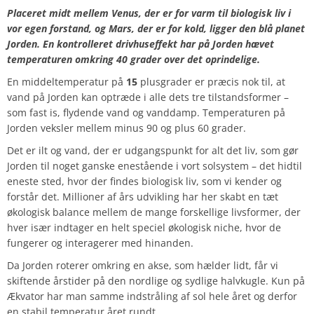
Placeret midt mellem Venus, der er for varm til biologisk liv i
vor egen forstand, og Mars, der er for kold, ligger den blå planet
Jorden. En kontrolleret drivhuseffekt har på Jorden hævet
temperaturen omkring 40 grader over det oprindelige.
En middeltemperatur på
15
plusgrader er præcis nok til, at
vand på Jorden kan optræde i alle dets tre tilstandsformer –
som fast is, flydende vand og vanddamp. Temperaturen på
Jorden veksler mellem minus 90 og plus 60 grader.
Det er ilt og vand, der er udgangspunkt for alt det liv, som gør
Jorden til noget ganske enestående i vort solsystem – det hidtil
eneste sted, hvor der findes biologisk liv, som vi kender og
forstår det. Millioner af års udvikling har her skabt en tæt
økologisk balance mellem de mange forskellige livsformer, der
hver især indtager en helt speciel økologisk niche, hvor de
fungerer og interagerer med hinanden.
Da Jorden roterer omkring en akse, som hælder lidt, får vi
skiftende årstider på den nordlige og sydlige halvkugle. Kun på
Ækvator har man samme indstråling af sol hele året og derfor
en stabil temperatur året rundt.