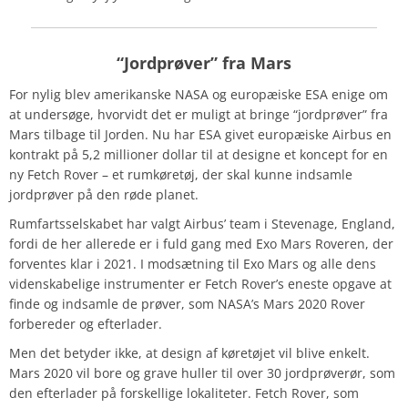
“Jordprøver” fra Mars
For nylig blev amerikanske NASA og europæiske ESA enige om
at undersøge, hvorvidt det er muligt at bringe “jordprøver” fra
Mars tilbage til Jorden. Nu har ESA givet europæiske Airbus en
kontrakt på 5,2 millioner dollar til at designe et koncept for en
ny Fetch Rover – et rumkøretøj, der skal kunne indsamle
jordprøver på den røde planet.
Rumfartsselskabet har valgt Airbus’ team i Stevenage, England,
fordi de her allerede er i fuld gang med Exo Mars Roveren, der
forventes klar i 2021. I modsætning til Exo Mars og alle dens
videnskabelige instrumenter er Fetch Rover’s eneste opgave at
finde og indsamle de prøver, som NASA’s Mars 2020 Rover
forbereder og efterlader.
Men det betyder ikke, at design af køretøjet vil blive enkelt.
Mars 2020 vil bore og grave huller til over 30 jordprøverør, som
den efterlader på forskellige lokaliteter. Fetch Rover, som