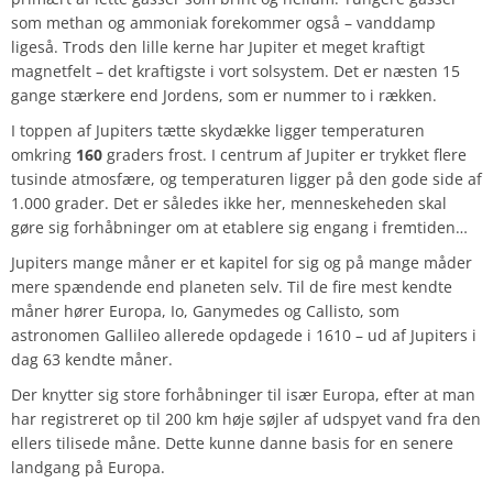
som methan og ammoniak forekommer også – vanddamp
ligeså. Trods den lille kerne har Jupiter et meget kraftigt
magnetfelt – det kraftigste i vort solsystem. Det er næsten 15
gange stærkere end Jordens, som er nummer to i rækken.
I toppen af Jupiters tætte skydække ligger temperaturen
omkring
160
graders frost. I centrum af Jupiter er trykket flere
tusinde atmosfære, og temperaturen ligger på den gode side af
1.000 grader. Det er således ikke her, menneskeheden skal
gøre sig forhåbninger om at etablere sig engang i fremtiden…
Jupiters mange måner er et kapitel for sig og på mange måder
mere spændende end planeten selv. Til de fire mest kendte
måner hører Europa, Io, Ganymedes og Callisto, som
astronomen Gallileo allerede opdagede i 1610 – ud af Jupiters i
dag 63 kendte måner.
Der knytter sig store forhåbninger til især Europa, efter at man
har registreret op til 200 km høje søjler af udspyet vand fra den
ellers tilisede måne. Dette kunne danne basis for en senere
landgang på Europa.