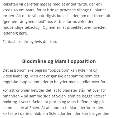
Raketten vil derefter mødes med et andet fartøj, der er i
kredsløb om Mars, for at bringe prøverne tilbage til planet
Jorden. Alt dette vil naturligvis kun ske, dersom det føromtalte
“gennemførlighedshold” hos Airbus får udviklet den
nødvendige teknologi. Og mener, at projektet overhovedet
lader sig gøre.
Fantastisk, når og hvis det kan.
Blodmåne og Mars i opposition
Det astronomiske begreb “opposition” kan lyde fint og
videnskabeligt. Men det er ganske det samme som det
engelske “opposition”, der jo betyder modsat eller over for.
For astronomer betyder det, at to planeter står ret over for
hinanden – på samme side af Solen, som de begge roterer
omkring. I vort tilfælde, at Jorden og Mars befinder sig på
samme side af Solen. At afstanden til Mars derfor er den
korteste i dette omløb om Solen. Jorden, der kun bruger den