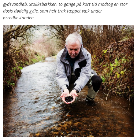
gydevandløb, Stokkebækken, to gange på kort tid modtog en stor
dosis dødelig gylle, som helt trak tæppet væk under
ørredbestanden.