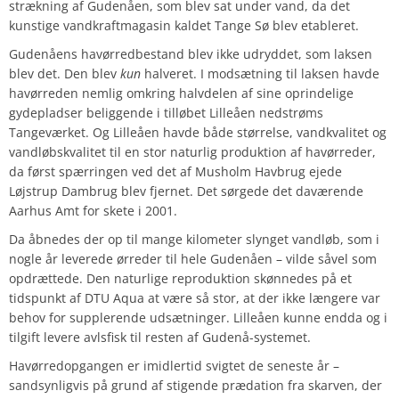
strækning af Gudenåen, som blev sat under vand, da det
kunstige vandkraftmagasin kaldet Tange Sø blev etableret.
Gudenåens havørredbestand blev ikke udryddet, som laksen
blev det. Den blev
kun
halveret. I modsætning til laksen havde
havørreden nemlig omkring halvdelen af sine oprindelige
gydepladser beliggende i tilløbet Lilleåen nedstrøms
Tangeværket. Og Lilleåen havde både størrelse, vandkvalitet og
vandløbskvalitet til en stor naturlig produktion af havørreder,
da først spærringen ved det af Musholm Havbrug ejede
Løjstrup Dambrug blev fjernet.
Det sørgede det daværende
Aarhus Amt for skete i 2001.
Da åbnedes der op til mange kilometer slynget vandløb, som i
nogle år leverede ørreder til hele Gudenåen – vilde såvel som
opdrættede. Den naturlige reproduktion skønnedes på et
tidspunkt af DTU Aqua at være så stor, at der ikke længere var
behov for supplerende udsætninger. Lilleåen kunne endda og i
tilgift levere avlsfisk til resten af Gudenå-systemet.
Havørredopgangen er imidlertid svigtet de seneste år –
sandsynligvis på grund af stigende prædation fra skarven, der