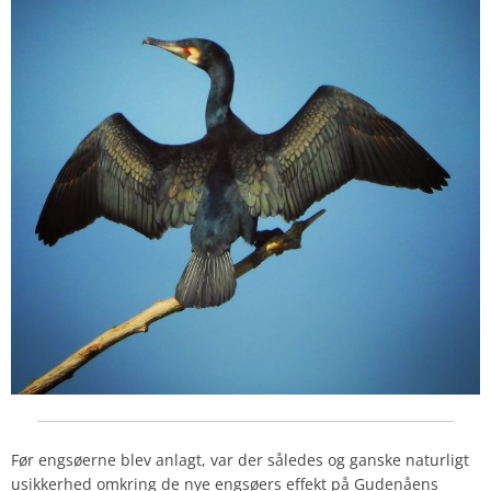
Før engsøerne blev anlagt, var der således og ganske naturligt
usikkerhed omkring de nye engsøers effekt på Gudenåens