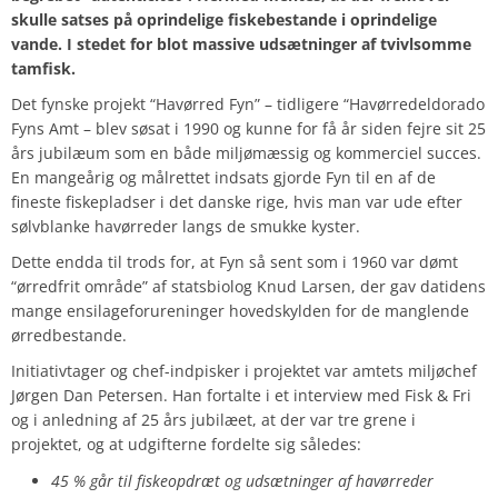
skulle satses på oprindelige fiskebestande i oprindelige
vande. I stedet for blot massive udsætninger af tvivlsomme
tamfisk.
Det fynske projekt “Havørred Fyn” – tidligere “Havørredeldorado
Fyns Amt – blev søsat i 1990 og kunne for få år siden fejre sit 25
års jubilæum som en både miljømæssig og kommerciel succes.
En mangeårig og målrettet indsats gjorde Fyn til en af de
fineste fiskepladser i det danske rige, hvis man var ude efter
sølvblanke havørreder langs de smukke kyster.
Dette endda til trods for, at Fyn så sent som i 1960 var dømt
“ørredfrit område” af statsbiolog Knud Larsen, der gav datidens
mange ensilageforureninger hovedskylden for de manglende
ørredbestande.
Initiativtager og chef-indpisker i projektet var amtets miljøchef
Jørgen Dan Petersen. Han fortalte i et interview med Fisk & Fri
og i anledning af 25 års jubilæet, at der var tre grene i
projektet, og at udgifterne fordelte sig således:
45 % går til fiskeopdræt og udsætninger af havørreder