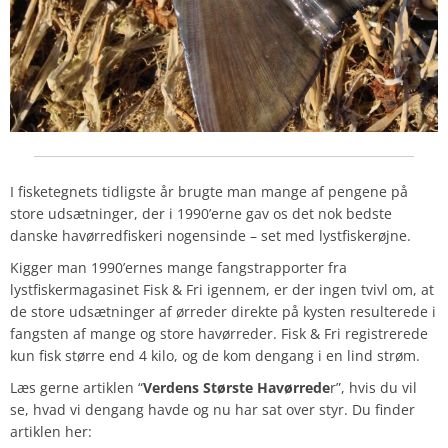
I fisketegnets tidligste år brugte man mange af pengene på
store udsætninger, der i 1990’erne gav os det nok bedste
danske havørredfiskeri nogensinde – set med lystfiskerøjne.
Kigger man 1990’ernes mange fangstrapporter fra
lystfiskermagasinet Fisk & Fri igennem, er der ingen tvivl om, at
de store udsætninger af ørreder direkte på kysten resulterede i
fangsten af mange og store havørreder. Fisk & Fri registrerede
kun fisk større end 4 kilo, og de kom dengang i en lind strøm.
Læs gerne artiklen “
Verdens Største Havørrede
r”, hvis du vil
se, hvad vi dengang havde og nu har sat over styr.
Du finder
artiklen her: