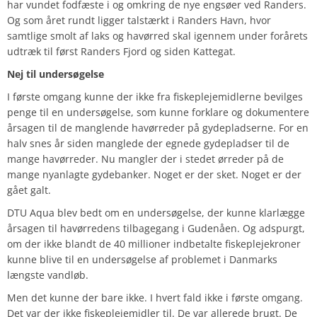
har vundet fodfæste i og omkring de nye engsøer ved Randers.
Og som året rundt ligger talstærkt i Randers Havn, hvor
samtlige smolt af laks og havørred skal igennem under forårets
udtræk til først Randers Fjord og siden Kattegat.
Nej til undersøgelse
I første omgang kunne der ikke fra fiskeplejemidlerne bevilges
penge til en undersøgelse, som kunne forklare og dokumentere
årsagen til de manglende havørreder på gydepladserne. For en
halv snes år siden manglede der egnede gydepladser til de
mange havørreder. Nu mangler der i stedet ørreder på de
mange nyanlagte gydebanker. Noget er der sket. Noget er der
gået galt.
DTU Aqua blev bedt om en undersøgelse, der kunne klarlægge
årsagen til havørredens tilbagegang i Gudenåen. Og adspurgt,
om der ikke blandt de 40 millioner indbetalte fiskeplejekroner
kunne blive til en undersøgelse af problemet i Danmarks
længste vandløb.
Men det kunne der bare ikke. I hvert fald ikke i første omgang.
Det var der ikke fiskeplejemidler til. De var allerede brugt. De