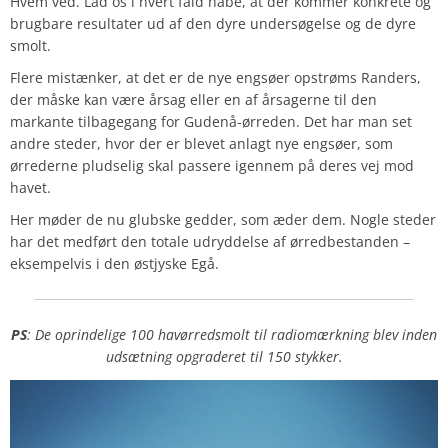
Hvem ved. Lad os i hvert fald håbe, at der kommer konkrete og
brugbare resultater ud af den dyre undersøgelse og de dyre
smolt.
Flere mistænker, at det er de nye engsøer opstrøms Randers,
der måske kan være årsag eller en af årsagerne til den
markante tilbagegang for Gudenå-ørreden. Det har man set
andre steder, hvor der er blevet anlagt nye engsøer, som
ørrederne pludselig skal passere igennem på deres vej mod
havet.
Her møder de nu glubske gedder, som æder dem. Nogle steder
har det medført den totale udryddelse af ørredbestanden –
eksempelvis i den østjyske Egå.
PS
: De oprindelige 100 havørredsmolt til radiomærkning blev inden
udsætning opgraderet til 150 stykker.