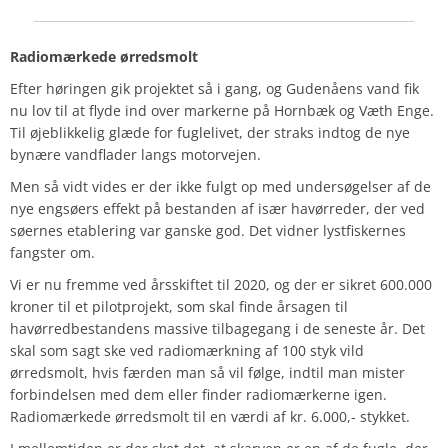
Radiomærkede ørredsmolt
Efter høringen gik projektet så i gang, og Gudenåens vand fik
nu lov til at flyde ind over markerne på Hornbæk og Væth Enge.
Til øjeblikkelig glæde for fuglelivet, der straks indtog de nye
bynære vandflader langs motorvejen.
Men så vidt vides er der ikke fulgt op med undersøgelser af de
nye engsøers effekt på bestanden af især havørreder, der ved
søernes etablering var ganske god. Det vidner lystfiskernes
fangster om.
Vi er nu fremme ved årsskiftet til 2020, og der er sikret 600.000
kroner til et pilotprojekt, som skal finde årsagen til
havørredbestandens massive tilbagegang i de seneste år. Det
skal som sagt ske ved radiomærkning af 100 styk vild
ørredsmolt, hvis færden man så vil følge, indtil man mister
forbindelsen med dem eller finder radiomærkerne igen.
Radiomærkede ørredsmolt til en værdi af kr. 6.000,- stykket.