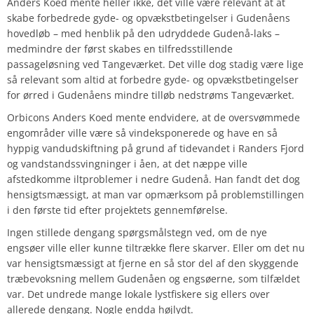
Anders Koed mente heller ikke, det ville være relevant at at
skabe forbedrede gyde- og opvækstbetingelser i Gudenåens
hovedløb – med henblik på den udryddede Gudenå-laks –
medmindre der først skabes en tilfredsstillende
passageløsning ved Tangeværket. Det ville dog stadig være lige
så relevant som altid at forbedre gyde- og opvækstbetingelser
for ørred i Gudenåens mindre tilløb nedstrøms Tangeværket.
Orbicons Anders Koed mente endvidere, at de oversvømmede
engområder ville være så vindeksponerede og have en så
hyppig vandudskiftning på grund af tidevandet i Randers Fjord
og vandstandssvingninger i åen, at det næppe ville
afstedkomme iltproblemer i nedre Gudenå. Han fandt det dog
hensigtsmæssigt, at man var opmærksom på problemstillingen
i den første tid efter projektets gennemførelse.
Ingen stillede dengang spørgsmålstegn ved, om de nye
engsøer ville eller kunne tiltrække flere skarver. Eller om det nu
var hensigtsmæssigt at fjerne en så stor del af den skyggende
træbevoksning mellem Gudenåen og engsøerne, som tilfældet
var. Det undrede mange lokale lystfiskere sig ellers over
allerede dengang. Nogle endda højlydt.