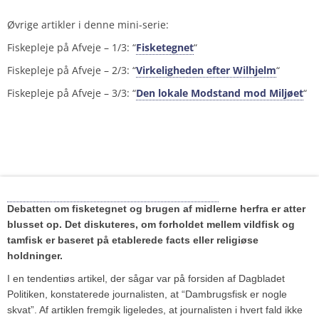
Øvrige artikler i denne mini-serie:
Fiskepleje på Afveje – 1/3: “
Fisketegnet
“
Fiskepleje på Afveje – 2/3: “
Virkeligheden efter Wilhjelm
“
Fiskepleje på Afveje – 3/3: “
Den lokale Modstand mod Miljøet
“
Fornyet debat om dambrugsfisk
Debatten om fisketegnet og brugen af midlerne herfra er atter
blusset op. Det diskuteres, om forholdet mellem vildfisk og
tamfisk er baseret på etablerede facts eller religiøse
holdninger.
I en tendentiøs artikel, der sågar var på forsiden af Dagbladet
Politiken, konstaterede journalisten, at “Dambrugsfisk er nogle
skvat”. Af artiklen fremgik ligeledes, at journalisten i hvert fald ikke