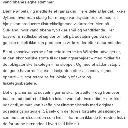
vandløbenes egne stammer.
Denne anbefaling medførte et ramaskrig i flere dele af landet. Ikke i
Jylland, hvor man stadig har mange vandsystemer, der med lidt
hjælp kan producere tilstrækkeligt med vildørreder. Men på
Sjælland, hvor vandløbene typisk er små og vandlidende. Her
baserer ørredfiskeriet sig derfor helt på udsætninger, da der
ganske enkelt ikke kan produceres vildørreder efter naturmetoden.
En af konsekvenserne af anbefalingerne fra Wilhjelm-udvalget er,
at den økonomiske støtte til udsætningsarbejdet – med midler fra
det obligatoriske fisketegn – nu stopper. Og med et sådant stop vil
det gode havørredfiskeriet i Isefjorden efter al sandsynlighed
ophøre – til stor ærgrelse for lokale lystfiskere og
fisketegnsbetalere.
Det er planerne, at udsætningerne skal fortsætte – dog fremover
baseret på opdræt af fisk fra lokale vandløb. Imidlertid er der ikke
udsigt til, at man kan skaffe blot tilnærmelsesvis med originalt
udsætningsmateriale. Så selv om der loves fortsatte udsætninger i
samme størrelsesorden som hidtil – har man ikke de fornødne fisk i
de fornødne mængder. I hvert fald ikke nu.