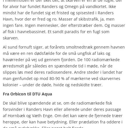
I mellemtiden er der sket det, at skarven er en af de fugle, der
for alvor har fundet Randers og Omegn på vandkortet. Ikke
mindst har de fundet sig et fristed og spisested i Randers
Havn, hvor der er fred og ro. Masser af skibstrafik, ja, men
ingen fare. Ingen mennesker, der efterstræber dem. Og masser
af fisk i havnebassinet. Et sandt paradis for en fugl som
skarven.
Al sund fornuft siger, at forårets smoltnedtræk gennem havnen
må være en ren dødsfælde for de små ungfisk af laks og
havørreder på vej ud gennem fjorden. De 100 radiomærkede
ørredsmolt går således en spændende tid i møde, når de
slippes løs med deres radiosendere. Andre steder i landet har
man genfundet op mod 80-90 % af mærkerne ved skarvernes
kolonier – under de døde, hvide og nedskidte træer.
Fra Orbicon til DTU Aqua
De skal blive spændende at se, om de radiomærkede fisk
forsvinder i Randers Havn eller allerede under deres passage
af Hornbæk og Væth Enge. Om det kan være de fjernede træer
heroppe, der kan have betydning. Eller prædation fra oddere i