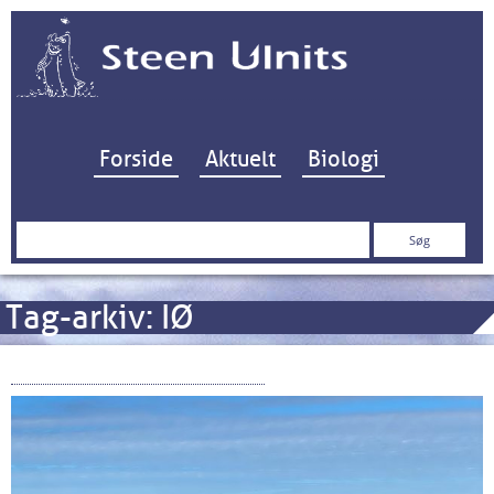
Hop til indhold
Forside
Aktuelt
Biologi
Søg
efter:
Tag-arkiv:
IØ
Fiskepleje på Afveje – 2/3