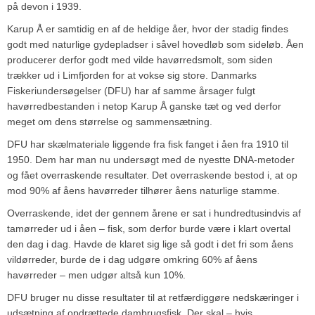
på devon i 1939.
Karup Å er samtidig en af de heldige åer, hvor der stadig findes
godt med naturlige gydepladser i såvel hovedløb som sideløb. Åen
producerer derfor godt med vilde havørredsmolt, som siden
trækker ud i Limfjorden for at vokse sig store. Danmarks
Fiskeriundersøgelser (DFU) har af samme årsager fulgt
havørredbestanden i netop Karup Å ganske tæt og ved derfor
meget om dens størrelse og sammensætning.
DFU har skælmateriale liggende fra fisk fanget i åen fra 1910 til
1950. Dem har man nu undersøgt med de nyestte DNA-metoder
og fået overraskende resultater. Det overraskende bestod i, at op
mod 90% af åens havørreder tilhører åens naturlige stamme.
Overraskende, idet der gennem årene er sat i hundredtusindvis af
tamørreder ud i åen – fisk, som derfor burde være i klart overtal
den dag i dag. Havde de klaret sig lige så godt i det fri som åens
vildørreder, burde de i dag udgøre omkring 60% af åens
havørreder – men udgør altså kun 10%.
DFU bruger nu disse resultater til at retfærdiggøre nedskæringer i
udsætning af opdrættede dambrugsfisk. Der skal – hvis