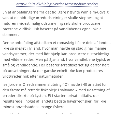
http://ulnits.dk/biologi/verdens-storste-havorreder/
En af anbefalingerne fra det tidligere nævnte Wilhjelm-udvalg
var, at de hidtidige ørredudsætninger skulle stoppes, og at
naturen i videst mulig udstrækning selv skulle producere
racerene vildfisk. Fisk baseret på vandløbenes egne lokale
stammer.
Denne anbefaling afstedkom et ramaskrig i flere dele af landet.
Ikke så meget i Jylland, hvor man havde og stadig har mange
vandsystemer, der med lidt hjælp kan producere tilstrækkeligt
med vilde ørreder. Men på Sjælland, hvor vandløbene typisk er
små og vandlidende. Her baserer ørredfiskeriet sig derfor helt
på udsætninger, da der ganske enkelt ikke kan produceres
vildørreder nok efter naturmetoden.
Isefjordens Ørredsammenslutning (IØ) havde i 40 år stået for
den første målrettede fiskepleje i saltvand – med udsætning af
ørreder direkte på kysten. Et i starten privat initiativ, der
resulterede i noget af landets bedste havørredfiskeri for ikke
mindst hovedstadens mange fiskere.