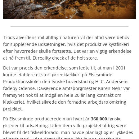
Trods alverdens miljøtiltag i naturen vil der altid være behov
for supplerende udsætninger, hvis det produktive kystfiskeri
efter havørreder skulle fortsætte. Det var en vigtig erkendelse
at nå frem til. Et reality check af de helt store.
Det var præcis den erkendelse, som ledte til, at man i 2001
kunne etablere et stort ørredklækkeri på Elsesminde
Produktionsskole i den fynske hovedstad og H. C. Andersens
fødeby Odense. Daværende amtsborgmester Karen Nøhr var
fremsynet nok til at indgå en hele 20 år lang kontrakt om
klækkeriet, hvilket sikrede den fornødne arbejdsro omkring
projektet.
På Elsesminde producerede man hvert år
360.000
fynske
ørreder til udsætning. Uden dem ville projektet aldrig være
blevet til det fiskeeldorado, man havde planlagt og er lykkedes