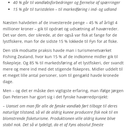
40 % går til vandløbsforbedringer og fjernelse af spærringer
15 % går til turistdelen – til markedføring i ind- og udland
Næsten halvdelen af de investerede penge – 45 % af årligt 4
millioner kroner – gik til opdræt og udsætning af havørreder.
Det var dem, der sikrede, at der også var fisk at fange for de
lystfiskere, man for de sidste 15 % lokkede til Fyn for at fiske.
Den stik modsatte praksis havde man i turismenetværket
Fishing Zealand, hvor kun 15 % af de indkomne midler gik til
fiskepleje. Og 85 % til markedsføring af et lystfiskeri, der svandt
mere og mere ind med det stigende fiskepres. Midler uddelt til
et meget lille antal personer, som til gengæld havde kronede
dage.
Men – og det er måske den vigtigste erfaring, man ifølge Jørgen
Dan Petersen har gjort sig i det fynske havørredprojekt:
– Uanset om man får alle de fynske vandløb ført tilbage til deres
naturlige tilstand, så vil de aldrig kunne producere fisk nok til en
blomstrende fisketurisme. Produktionen ville aldrig kunne blive
stabil nok. Det så vi tydeligt, da et af Fyns absolut fineste