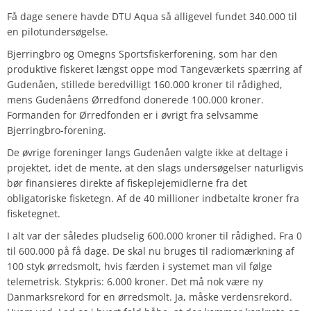
Få dage senere havde DTU Aqua så alligevel fundet 340.000 til
en pilotundersøgelse.
Bjerringbro og Omegns Sportsfiskerforening, som har den
produktive fiskeret længst oppe mod Tangeværkets spærring af
Gudenåen, stillede beredvilligt 160.000 kroner til rådighed,
mens Gudenåens Ørredfond donerede 100.000 kroner.
Formanden for Ørredfonden er i øvrigt fra selvsamme
Bjerringbro-forening.
De øvrige foreninger langs Gudenåen valgte ikke at deltage i
projektet, idet de mente, at den slags undersøgelser naturligvis
bør finansieres direkte af fiskeplejemidlerne fra det
obligatoriske fisketegn. Af de 40 millioner indbetalte kroner fra
fisketegnet.
I alt var der således pludselig 600.000 kroner til rådighed. Fra 0
til 600.000 på få dage. De skal nu bruges til radiomærkning af
100 styk ørredsmolt, hvis færden i systemet man vil følge
telemetrisk. Stykpris: 6.000 kroner. Det må nok være ny
Danmarksrekord for en ørredsmolt. Ja, måske verdensrekord.