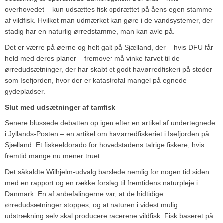
overhovedet – kun udsættes fisk opdrættet på åens egen stamme
af vildfisk. Hvilket man udmærket kan gøre i de vandsystemer, der
stadig har en naturlig ørredstamme, man kan avle på.
Det er værre på øerne og helt galt på Sjælland, der – hvis DFU får
held med deres planer – fremover må vinke farvet til de
ørredudsætninger, der har skabt et godt havørredfiskeri på steder
som Isefjorden, hvor der er katastrofal mangel på egnede
gydepladser.
Slut med udsætninger af tamfisk
Senere blussede debatten op igen efter en artikel af undertegnede
i Jyllands-Posten – en artikel om havørredfiskeriet i Isefjorden på
Sjælland. Et fiskeeldorado for hovedstadens talrige fiskere, hvis
fremtid mange nu mener truet.
Det såkaldte Wilhjelm-udvalg barslede nemlig for nogen tid siden
med en rapport og en række forslag til fremtidens naturpleje i
Danmark. En af anbefalingerne var, at de hidtidige
ørredudsætninger stoppes, og at naturen i videst mulig
udstrækning selv skal producere racerene vildfisk. Fisk baseret på