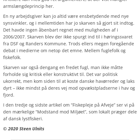
armslængdeprincip her.
En ny arbejdsgiver kan jo altid være ensbetydende med nye
synsvinkler, og i mellemtiden har jo skarven så gjort sit indtog.
Det havde ingen åbenbart regnet med muligheden af i
2006/2007. Skarven blev der ikke spurgt ind til i høringssvaret
fra DSF og Randers Kommune. Trods ellers megen foregående
debat i medierne om netop det emne.
Mellem fuglefolk og
fiskefolk.
Skarven var også dengang en fredet fugl, man ikke måtte
forholde sig kritisk eller konstruktivt til. Det var politisk
ukorrekt, men kom siden til at koste danske havørreder og laks
dyrt – ikke mindst på deres vej mod opvækstpladserne i hav og
fjord.
I den tredje og sidste artikel om “Fiskepleje på Afveje” ser vi på
den mærkelige “Modstand mod Miljøet”, som lokalt præger dele
af dansk lystfiskeri.
© 2020 Steen Ulnits