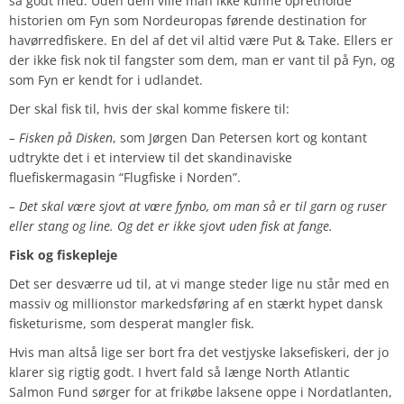
så godt med. Uden dem ville man ikke kunne opretholde
historien om Fyn som Nordeuropas førende destination for
havørredfiskere. En del af det vil altid være Put & Take. Ellers er
der ikke fisk nok til fangster som dem, man er vant til på Fyn, og
som Fyn er kendt for i udlandet.
Der skal fisk til, hvis der skal komme fiskere til:
– Fisken på Disken
, som Jørgen Dan Petersen kort og kontant
udtrykte det i et interview til det skandinaviske
fluefiskermagasin “Flugfiske i Norden”.
– Det skal være sjovt at være fynbo, om man så er til garn og ruser
eller stang og line. Og det er ikke sjovt uden fisk at fange.
Fisk og fiskepleje
Det ser desværre ud til, at vi mange steder lige nu står med en
massiv og millionstor markedsføring af en stærkt hypet dansk
fisketurisme, som desperat mangler fisk.
Hvis man altså lige ser bort fra det vestjyske laksefiskeri, der jo
klarer sig rigtig godt. I hvert fald så længe North Atlantic
Salmon Fund sørger for at frikøbe laksene oppe i Nordatlanten,