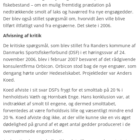
fiskebestand – om en mulig fremtidig prædation på
nedtrækkende smolt af laks og havørred fra nye engsøgedder.
Der blev også stillet spørgsmål om, hvorvidt åen ville blive
tilført iltfattigt vand fra engsøerne. Det skete i 2006.
Afvisning af kritik
De kritiske spørgsmål, som blev stillet fra Randers kommune af
Danmarks Sportsfiskerforbund (DSF) i et høringssvar af 24.
november 2006, blev i februar 2007 besvaret af det rådgivende
konsulentfirma Orbicon. Orbicon stod bag de nye engsøer, som
dengang hørte under Hedeselskabet. Projektleder var Anders
Koed.
Koed afviste i sit svar DSF’s frygt for et smolttab på 20 % i
henholdsvis Væth og Hornbæk Enge. Hans konklusion var, at
indtrækket af smolt til engene, og dermed smolttabet,
forventedes at være forholdsvis lille og væsentligt mindre end
20 %. Koed afviste dog ikke, at der ville kunne ske en vis øget
dødelighed på grund af et øget antal gedder produceret i de
oversvømmede engområder.