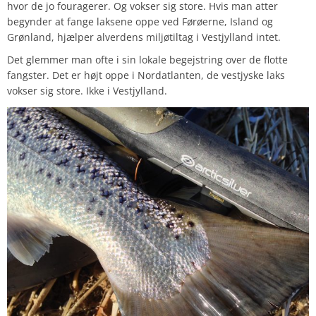
hvor de jo fouragerer. Og vokser sig store. Hvis man atter
begynder at fange laksene oppe ved Førøerne, Island og
Grønland, hjælper alverdens miljøtiltag i Vestjylland intet.
Det glemmer man ofte i sin lokale begejstring over de flotte
fangster. Det er højt oppe i Nordatlanten, de vestjyske laks
vokser sig store. Ikke i Vestjylland.