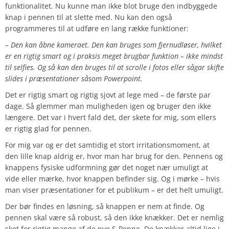
funktionalitet. Nu kunne man ikke blot bruge den indbyggede
knap i pennen til at slette med. Nu kan den også
programmeres til at udføre en lang række funktioner:
– Den kan åbne kameraet. Den kan bruges som fjernudløser, hvilket
er en rigtig smart og i praksis meget brugbar funktion – ikke mindst
til selfies. Og så kan den bruges til at scrolle i fotos eller sågar skifte
slides i præsentationer såsom Powerpoint.
Det er rigtig smart og rigtig sjovt at lege med – de første par
dage. Så glemmer man muligheden igen og bruger den ikke
længere. Det var i hvert fald det, der skete for mig, som ellers
er rigtig glad for pennen.
For mig var og er det samtidig et stort irritationsmoment, at
den lille knap aldrig er, hvor man har brug for den. Pennens og
knappens fysiske udformning gør det noget nær umuligt at
vide eller mærke, hvor knappen befinder sig. Og i mørke – hvis
man viser præsentationer for et publikum – er det helt umuligt.
Der bør findes en løsning, så knappen er nem at finde. Og
pennen skal være så robust, så den ikke knækker. Det er nemlig
sket for rigtig mange af de nye S-Penne. De knækker altid lige i