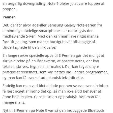
en ærgerlig downgrading. Note 9 plejer jo at være toppen af
poppen.
Pennen
Det, der for alvor adskiller Samsung Galaxy Note-serien fra
almindelige dødelige smartphones, er naturligvis den
medfølgende S-Pen. Med den kan man lave rigtig mange
fornuftige ting, som mange hurtigt bliver afhængige af.
Undertegnede til dels inklusive.
En lange række specielle apps til S-Pennen gør det muligt at
skrive direkte på en låst skærm, at oprette notes, der kan
tekstes, skrives, tegnes eller males i. Der kan tages uhyre
præcise screenshots, som kan flettes ind i andre programmer,
og man kan få oversat udenlandsk tekst direkte.
Endelig kan man ved blot at lade pennen svæve over sin inbox
få læst noget af indholdet op, så man ikke altid behøver at
åbne hele mailen. Ganske smart og praktisk, hvis man får
mange mails.
Nyt til S-Pennen på Note 9 var så den indbyggede Bluetooth-