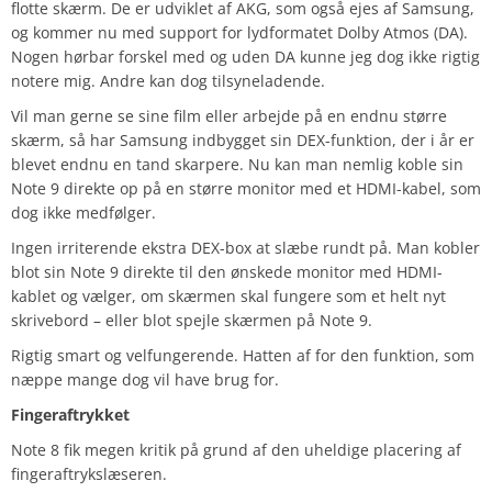
flotte skærm. De er udviklet af AKG, som også ejes af Samsung,
og kommer nu med support for lydformatet Dolby Atmos (DA).
Nogen hørbar forskel med og uden DA kunne jeg dog ikke rigtig
notere mig. Andre kan dog tilsyneladende.
Vil man gerne se sine film eller arbejde på en endnu større
skærm, så har Samsung indbygget sin DEX-funktion, der i år er
blevet endnu en tand skarpere. Nu kan man nemlig koble sin
Note 9 direkte op på en større monitor med et HDMI-kabel, som
dog ikke medfølger.
Ingen irriterende ekstra DEX-box at slæbe rundt på. Man kobler
blot sin Note 9 direkte til den ønskede monitor med HDMI-
kablet og vælger, om skærmen skal fungere som et helt nyt
skrivebord – eller blot spejle skærmen på Note 9.
Rigtig smart og velfungerende. Hatten af for den funktion, som
næppe mange dog vil have brug for.
Fingeraftrykket
Note 8 fik megen kritik på grund af den uheldige placering af
fingeraftrykslæseren.