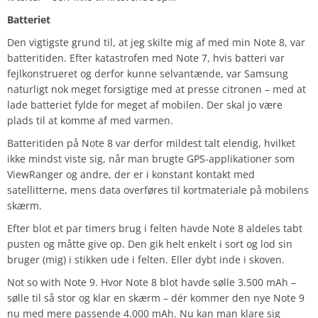
Batteriet
Den vigtigste grund til, at jeg skilte mig af med min Note 8, var
batteritiden. Efter katastrofen med Note 7, hvis batteri var
fejlkonstrueret og derfor kunne selvantænde, var Samsung
naturligt nok meget forsigtige med at presse citronen – med at
lade batteriet fylde for meget af mobilen. Der skal jo være
plads til at komme af med varmen.
Batteritiden på Note 8 var derfor mildest talt elendig, hvilket
ikke mindst viste sig, når man brugte GPS-applikationer som
ViewRanger og andre, der er i konstant kontakt med
satellitterne, mens data overføres til kortmateriale på mobilens
skærm.
Efter blot et par timers brug i felten havde Note 8 aldeles tabt
pusten og måtte give op. Den gik helt enkelt i sort og lod sin
bruger (mig) i stikken ude i felten. Eller dybt inde i skoven.
Not so with Note 9. Hvor Note 8 blot havde sølle 3.500 mAh –
sølle til så stor og klar en skærm – dér kommer den nye Note 9
nu med mere passende 4.000 mAh. Nu kan man klare sig