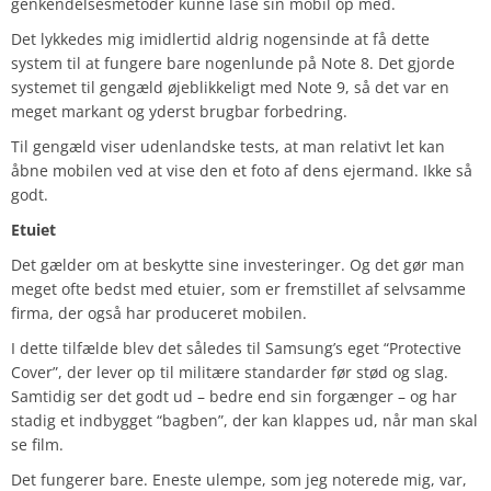
genkendelsesmetoder kunne låse sin mobil op med.
Det lykkedes mig imidlertid aldrig nogensinde at få dette
system til at fungere bare nogenlunde på Note 8. Det gjorde
systemet til gengæld øjeblikkeligt med Note 9, så det var en
meget markant og yderst brugbar forbedring.
Til gengæld viser udenlandske tests, at man relativt let kan
åbne mobilen ved at vise den et foto af dens ejermand. Ikke så
godt.
Etuiet
Det gælder om at beskytte sine investeringer. Og det gør man
meget ofte bedst med etuier, som er fremstillet af selvsamme
firma, der også har produceret mobilen.
I dette tilfælde blev det således til Samsung’s eget “Protective
Cover”, der lever op til militære standarder før stød og slag.
Samtidig ser det godt ud – bedre end sin forgænger – og har
stadig et indbygget “bagben”, der kan klappes ud, når man skal
se film.
Det fungerer bare. Eneste ulempe, som jeg noterede mig, var,