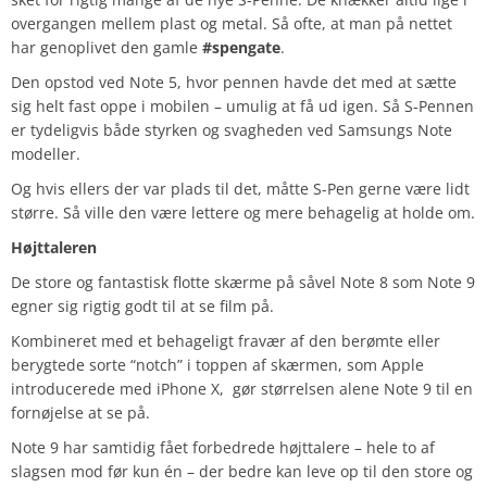
overgangen mellem plast og metal. Så ofte, at man på nettet
har genoplivet den gamle
#spengate
.
Den opstod ved Note 5, hvor pennen havde det med at sætte
sig helt fast oppe i mobilen – umulig at få ud igen. Så S-Pennen
er tydeligvis både styrken og svagheden ved Samsungs Note
modeller.
Og hvis ellers der var plads til det, måtte S-Pen gerne være lidt
større. Så ville den være lettere og mere behagelig at holde om.
Højttaleren
De store og fantastisk flotte skærme på såvel Note 8 som Note 9
egner sig rigtig godt til at se film på.
Kombineret med et behageligt fravær af den berømte eller
berygtede sorte “notch” i toppen af skærmen, som Apple
introducerede med iPhone X, gør størrelsen alene Note 9 til en
fornøjelse at se på.
Note 9 har samtidig fået forbedrede højttalere – hele to af
slagsen mod før kun én – der bedre kan leve op til den store og