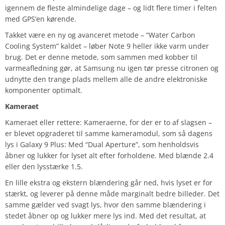
igennem de fleste almindelige dage – og lidt flere timer i felten
med GPS’en kørende.
Takket være en ny og avanceret metode – “Water Carbon
Cooling System” kaldet – løber Note 9 heller ikke varm under
brug. Det er denne metode, som sammen med kobber til
varmeafledning gør, at Samsung nu igen tør presse citronen og
udnytte den trange plads mellem alle de andre elektroniske
komponenter optimalt.
Kameraet
Kameraet eller rettere: Kameraerne, for der er to af slagsen –
er blevet opgraderet til samme kameramodul, som så dagens
lys i Galaxy 9 Plus: Med “Dual Aperture”, som henholdsvis
åbner og lukker for lyset alt efter forholdene. Med blænde 2.4
eller den lysstærke 1.5.
En lille ekstra og ekstern blændering går ned, hvis lyset er for
stærkt, og leverer på denne måde marginalt bedre billeder. Det
samme gælder ved svagt lys, hvor den samme blændering i
stedet åbner op og lukker mere lys ind. Med det resultat, at