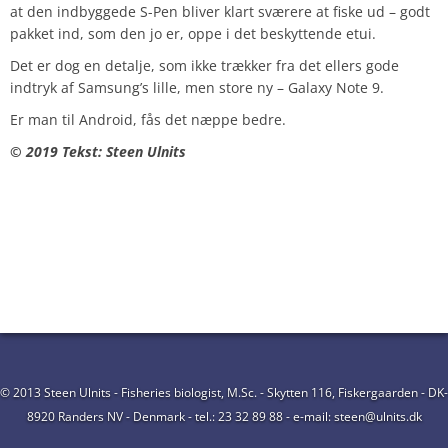
at den indbyggede S-Pen bliver klart sværere at fiske ud – godt
pakket ind, som den jo er, oppe i det beskyttende etui.
Det er dog en detalje, som ikke trækker fra det ellers gode
indtryk af Samsung’s lille, men store ny – Galaxy Note 9.
Er man til Android, fås det næppe bedre.
© 2019 Tekst: Steen Ulnits
© 2013 Steen Ulnits - Fisheries biologist, M.Sc. - Skytten 116, Fiskergaarden - DK-
8920 Randers NV - Denmark - tel.: 23 32 89 88 - e-mail: steen@ulnits.dk