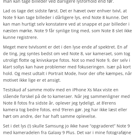
man kan tage billeder ved dårligere lysforhold end før.
Lad os tage det sidste først. Det er hævet over enhver tvivl, at
Note 9 kan tage billeder i dårligere lys, end Note 8 kunne. Det
kan man hurtigt selv konstatere ved at snappe et par billeder i
næsten mørke. Note 9 får synlige ting med, som Note 8 slet ikke
kunne registrere.
Meget mere tvivlsomt er det i den lyse ende af spektret. En af
de ting, jeg syntes bedst om ved Note 8, var kameraet, som tog
utroligt flotte og knivskarpe fotos. Not so med Note 9, der selv i
klart sollys kan have problemer med fokuseringen. Især på kort
hold. Og mest udtalt i Portrait Mode, hvor der ofte kæmpes, når
motivet ikke lige er et ansigt.
Testskud af samme motiv med en iPhone Xs Max viste en
slående forskel på de to kameraer. Når jeg sammenligner med
Note 8 fotos fra sidste år, oplever jeg tydeligt, at 8’erens
kamera tog bedre fotos, end 9’eren gør. Jeg har ikke læst eller
hørt om andre, der har haft samme oplevelse.
Set i det lys (!) skulle Samsung jo ikke have “opgraderet” Note 9
med kameradelen fra Galaxy 9 Plus. Det var i mine fotograføjne