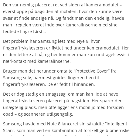
Den var nemlig placeret ret ved siden af kameramodulet –
øverst oppe på bagsiden af mobilen, hvor den kunne være
svær at finde endsige nå. Og fandt man den endelig, havde
man i regelen været inde over kameralinserne med sine
fedtede fingre først…
Det problem har Samsung løst med Nye 9, hvor
fingeraftrykslæseren er flyttet ned under kameramodulet. Her
er den lettere at nå, og her kommer man kun undtagelsesvis i
nærkontakt med kameralinserne.
Bruger man det herunder omtalte “Protective Cover” fra
Samsung selv, nærmest guides fingeren hen til
fingeraftrykslæseren. De er født til hinanden.
Det er dog stadig en smagssag, om man kan lide at have
fingeraftrykslæseren placeret på bagsiden. Her sparer den
unægtelig plads, men ofte ligger ens mobil jo med forsiden
opad – og scanneren utilgængelig.
Samsung havde med Note 8 lanceret sin såkaldte “Intelligent
Scan”, som man ved en kombination af forskellige biometriske