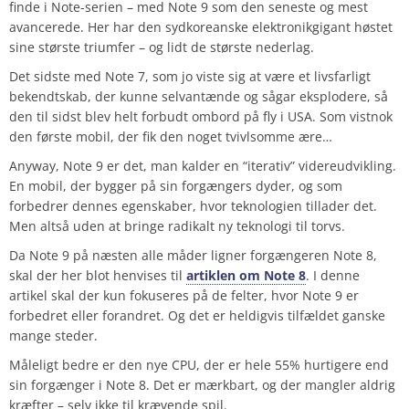
finde i Note-serien – med Note 9 som den seneste og mest
avancerede. Her har den sydkoreanske elektronikgigant høstet
sine største triumfer – og lidt de største nederlag.
Det sidste med Note 7, som jo viste sig at være et livsfarligt
bekendtskab, der kunne selvantænde og sågar eksplodere, så
den til sidst blev helt forbudt ombord på fly i USA. Som vistnok
den første mobil, der fik den noget tvivlsomme ære…
Anyway, Note 9 er det, man kalder en “iterativ” videreudvikling.
En mobil, der bygger på sin forgængers dyder, og som
forbedrer dennes egenskaber, hvor teknologien tillader det.
Men altså uden at bringe radikalt ny teknologi til torvs.
Da Note 9 på næsten alle måder ligner forgængeren Note 8,
skal der her blot henvises til
artiklen om Note 8
. I denne
artikel skal der kun fokuseres på de felter, hvor Note 9 er
forbedret eller forandret. Og det er heldigvis tilfældet ganske
mange steder.
Måleligt bedre er den nye CPU, der er hele 55% hurtigere end
sin forgænger i Note 8. Det er mærkbart, og der mangler aldrig
kræfter – selv ikke til krævende spil.