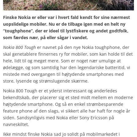
Finske Nokia er eller var i hvert fald kendt for sine nærmest
uopslidelige mobiler. Nu er de tilbage igen med en helt ny
“toughphone”, der er ideel til lystfiskere og andet godtfolk,
som færdes nær, på eller sågar i vandet.
Nokia 800 Tough
er navnet på den nye Nokia toughphone, der
skal genetablere finnernes ry for mobiler, som kan holde til det
hele, lidt til og meget mere. Som er noget nær umulige at
ødelægge, og som samtidig har den legendariske batteritid, vi
mistede med overgangen til højtydende smartphones med
store, lysende og strømslugende skærme.
Nokia 800 Tough er et yderst interessant og anderledes
bekendtskab, der placerer sig et sted midt mellem en moderne
højtydende smartphone. Og så en enkel strømbesparende
feature phone af den slags, vi sikkert alle har haft for nogle år
siden. Sandsynligvis med Nokia eller Sony Ericsson på
navneskiltet.
Ikke mindst finske Nokia sad jo solidt på mobilmarkedet i