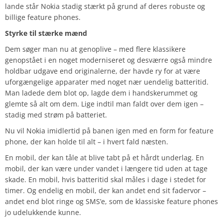
lande står Nokia stadig stærkt på grund af deres robuste og
billige feature phones.
Styrke til stærke mænd
Dem søger man nu at genoplive – med flere klassikere
genopstået i en noget moderniseret og desværre også mindre
holdbar udgave end originalerne, der havde ry for at være
uforgængelige apparater med noget nær uendelig batteritid.
Man ladede dem blot op, lagde dem i handskerummet og
glemte så alt om dem. Lige indtil man faldt over dem igen –
stadig med strøm på batteriet.
Nu vil Nokia imidlertid på banen igen med en form for feature
phone, der kan holde til alt – i hvert fald næsten.
En mobil, der kan tåle at blive tabt på et hårdt underlag. En
mobil, der kan være under vandet i længere tid uden at tage
skade. En mobil, hvis batteritid skal måles i dage i stedet for
timer. Og endelig en mobil, der kan andet end sit fadervor –
andet end blot ringe og SMS’e, som de klassiske feature phones
jo udelukkende kunne.