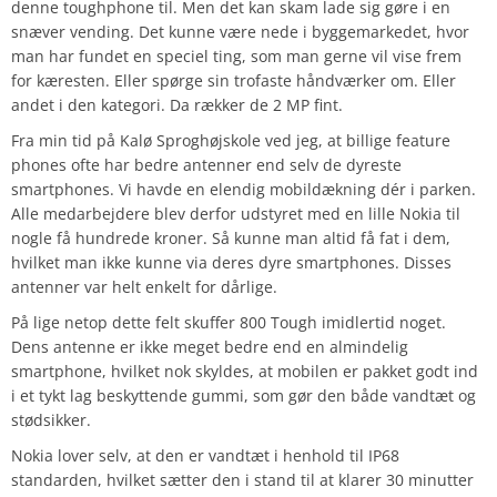
denne toughphone til. Men det kan skam lade sig gøre i en
snæver vending. Det kunne være nede i byggemarkedet, hvor
man har fundet en speciel ting, som man gerne vil vise frem
for kæresten. Eller spørge sin trofaste håndværker om. Eller
andet i den kategori. Da rækker de 2 MP fint.
Fra min tid på Kalø Sproghøjskole ved jeg, at billige feature
phones ofte har bedre antenner end selv de dyreste
smartphones. Vi havde en elendig mobildækning dér i parken.
Alle medarbejdere blev derfor udstyret med en lille Nokia til
nogle få hundrede kroner. Så kunne man altid få fat i dem,
hvilket man ikke kunne via deres dyre smartphones. Disses
antenner var helt enkelt for dårlige.
På lige netop dette felt skuffer 800 Tough imidlertid noget.
Dens antenne er ikke meget bedre end en almindelig
smartphone, hvilket nok skyldes, at mobilen er pakket godt ind
i et tykt lag beskyttende gummi, som gør den både vandtæt og
stødsikker.
Nokia lover selv, at den er vandtæt i henhold til IP68
standarden, hvilket sætter den i stand til at klarer 30 minutter