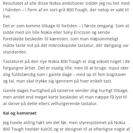
Resultatet af alle disse Nokia-ambitioner sidder jeg nu her med
i hånden – i form af en sort-grå 800 Tough, der netop er vakt til
live.
Det er som komme tilbage til fortiden – i første omgang. Som at
sidde med sin lille Nokia eller Sony Ericsson og sende
forelskede beskeder til kæresten, som man møjsommeligt
måtte taste ind på det mikroskopiske tastatur, der dengang var
standarden.
Tastaturet på den nye Nokia 800 Tough er dog vokset noget i de
forgangne årtier. Det er stadig lille, men til at bruge. Input sker
dog fuldstændig som i gamle dage – med op til fem bogstaver
og tal, man skal trykke sig igennem på hver enkelt tast.
Gamle dages hurtighed på tasterne vender dog hurtigt tilbage,
men andet end meget korte beskeder vil man næppe få lyst til
at skrive på dette ellers velfungerende tastatur.
Kai og kameraet
Jeg havde aldrig hørt om det før, men styresystemet på Nokia
800 Tough hedder KaiOS og er designet til at efterligne nogle af