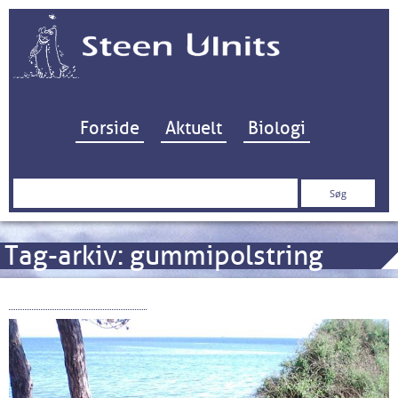
Hop til indhold
Forside
Aktuelt
Biologi
Søg
efter:
Tag-arkiv:
gummipolstring
Nokia 800 Tough