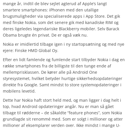
mange år, indtil de blev sejlet agterud af Apple’s langt
smartere smartphones: iPhonen med den utallige
brugsmuligheder via specialiserede apps i App Store. Det gik
med finske Nokia, som det senere gik med kanadiske RIM og
deres ligeledes legendariske Blackberry mobiler. Selv Barack
Obama brugte én privat. De er også væk nu.
Nokia er imidlertid tilbage igen i ny startopsætning og med nye
ejere: Finske HMD Global Oy.
Efter en lidt famlende og fumlende start tilbyder Nokia i dag en
række smartphones fra de billigste til den tunge ende af
mellemprisklassen. De kører alle på Android One
styresystemet, hvilket betyder hurtige sikkerhedsopdateringer
direkte fra Google. Samt mindst to store systemopdateringer i
mobilens levetid.
Dette har Nokia haft stort held med, og man ligger i dag helt i
top, hvad Android opdateringer angår. Nu er man så gået
tilbage til rødderne – de såkaldte “feature phones”, som Nokia
grundlagde sit renommé med. Som er solgt i millioner og atter
millioner af eksemplarer verden over. Ikke mindst i mange U-