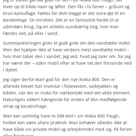
lever op til både navn og løfter. Den fås i to farver – gråsort og
brun kamuflage. Fælles for dem begge er det store øje til en
karabinhage
. Se introfoto. Det er en fantastisk fordel til al
udendørs brug. Og en aldeles uundværlig ting, hvis man
færdes ved, på eller i vand.
Gummipolstringen giver et godt greb om den vandtætte mobil.
Men det hjælper ikke at have verdens mest vandtætte mobil –
hvis man taber den i vandet. Jeg ved, hvad jeg taler om, for jeg
har været der – uden mobil efter at have set den forsvinde ned
i dybet.
Jeg siger derfor klart god for den nye Nokia 800. Den er
allerede blevet fast inventar i fiskevesten, vadejakken og
båden, når der er risiko for nærkontakt med det våde element.
Naturligvis sikkert hængende for enden af den medfølgende
strop og karabinhage.
Man kan samtidig have to SIM-kort i sin Nokia 800 Tough,
hvilket kan være uhyre praktisk. Man behøver således ikke at
have både sin private mobil og arbejdsmobil med sig. På ferien
eller fisketuren.