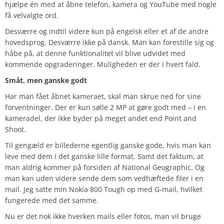
hjælpe én med at åbne telefon, kamera og YouTube med nogle
få velvalgte ord.
Desværre og indtil videre kun på engelsk eller et af de andre
hovedsprog. Desværre ikke på dansk. Man kan forestille sig og
håbe på, at denne funktionalitet vil blive udvidet med
kommende opgraderinger. Muligheden er der i hvert fald.
Småt, men ganske godt
Har man fået åbnet kameraet, skal man skrue ned for sine
forventninger. Der er kun sølle 2 MP at gøre godt med – i en
kameradel, der ikke byder på meget andet end Point and
Shoot.
Til gengæld er billederne egentlig ganske gode, hvis man kan
leve med dem i det ganske lille format. Samt det faktum, at
man aldrig kommer på forsiden af National Geographic. Og
man kan uden videre sende dem som vedhæftede filer i en
mail. Jeg satte min Nokia 800 Tough op med G-mail, hvilket
fungerede med det samme.
Nu er det nok ikke hverken mails eller fotos, man vil bruge