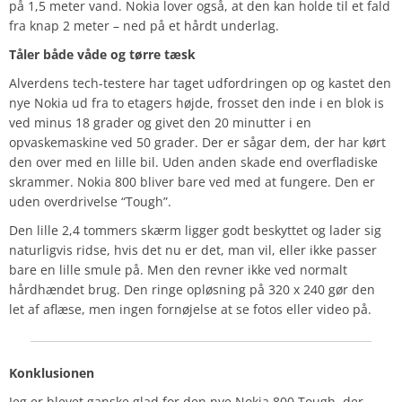
på 1,5 meter vand. Nokia lover også, at den kan holde til et fald
fra knap 2 meter – ned på et hårdt underlag.
Tåler både våde og tørre tæsk
Alverdens tech-testere har taget udfordringen op og kastet den
nye Nokia ud fra to etagers højde, frosset den inde i en blok is
ved minus 18 grader og givet den 20 minutter i en
opvaskemaskine ved 50 grader. Der er sågar dem, der har kørt
den over med en lille bil. Uden anden skade end overfladiske
skrammer. Nokia 800 bliver bare ved med at fungere. Den er
uden overdrivelse “Tough”.
Den lille 2,4 tommers skærm ligger godt beskyttet og lader sig
naturligvis ridse, hvis det nu er det, man vil, eller ikke passer
bare en lille smule på. Men den revner ikke ved normalt
hårdhændet brug. Den ringe opløsning på 320 x 240 gør den
let af aflæse, men ingen fornøjelse at se fotos eller video på.
Konklusionen
Jeg er blevet ganske glad for den nye Nokia 800 Tough, der