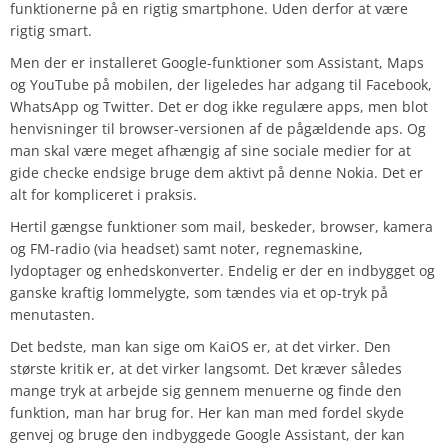
funktionerne på en rigtig smartphone. Uden derfor at være
rigtig smart.
Men der er installeret Google-funktioner som Assistant, Maps
og YouTube på mobilen, der ligeledes har adgang til Facebook,
WhatsApp og Twitter. Det er dog ikke regulære apps, men blot
henvisninger til browser-versionen af de pågældende aps. Og
man skal være meget afhængig af sine sociale medier for at
gide checke endsige bruge dem aktivt på denne Nokia. Det er
alt for kompliceret i praksis.
Hertil gængse funktioner som mail, beskeder, browser, kamera
og FM-radio (via headset) samt noter, regnemaskine,
lydoptager og enhedskonverter. Endelig er der en indbygget og
ganske kraftig lommelygte, som tændes via et op-tryk på
menutasten.
Det bedste, man kan sige om KaiOS er, at det virker. Den
største kritik er, at det virker langsomt. Det kræver således
mange tryk at arbejde sig gennem menuerne og finde den
funktion, man har brug for. Her kan man med fordel skyde
genvej og bruge den indbyggede Google Assistant, der kan