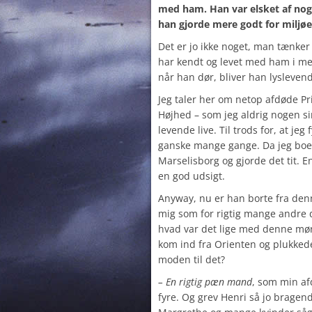
med ham.
Han var elsket af nog
han gjorde mere godt for miljøet
Det er jo ikke noget, man tænker
har kendt og levet med ham i me
når han dør, bliver han lysleven
Jeg taler her om netop afdøde Pr
Højhed – som jeg aldrig nogen si
levende live. Til trods for, at je
ganske mange gange. Da jeg boed
Marselisborg og gjorde det tit. E
en god udsigt.
Anyway, nu er han borte fra denn
mig som for rigtig mange andre d
hvad var det lige med denne mø
kom ind fra Orienten og plukked
moden til det?
– En rigtig pæn mand
, som min af
fyre. Og grev Henri så jo bragend