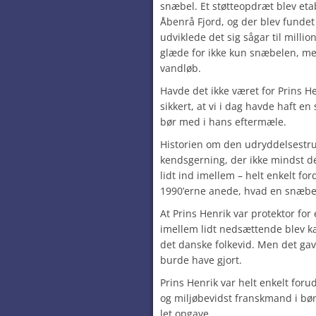
snæbel. Et støtteopdræt blev et
Åbenrå Fjord, og der blev fundet 
udviklede det sig sågar til milli
glæde for ikke kun snæbelen, me
vandløb.
Havde det ikke været for Prins He
sikkert, at vi i dag havde haft 
bør med i hans eftermæle.
Historien om den udryddelsestru
kendsgerning, der ikke mindst de
lidt ind imellem – helt enkelt fo
1990’erne anede, hvad en snæbel
At Prins Henrik var protektor for
imellem lidt nedsættende blev ka
det danske folkevid. Men det gav
burde have gjort.
Prins Henrik var helt enkelt forud
og miljøbevidst franskmand i bø
let opgave…