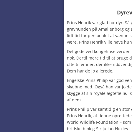
Dyre
Prins Henrik var glad for dyr. Så
gravhunden på Amalienborg og a
lidt tid for personalet at vænne s
være. Prins Henrik ville have hun
Det gode ved kongehuse verden o
nok. Dertil mere tid til at bruge
ofte til emner, der ikke nødvendi
Dem har de jo allerede.
Engelske Prins Philip var god ven
skæbne med. Også han var jo den 
skygge af sin royale ægtefælle.
af dem.
Prins Philip var samtidig en stor
Prins Henrik, at denne opretted
World Wildlife Foundation – som 
britiske biolog Sir Julian Huxley 