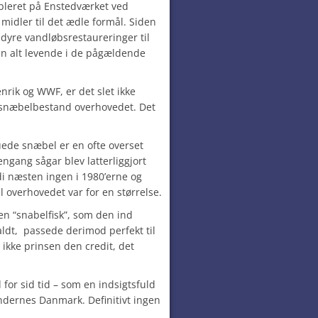
ableret på Enstedværket ved
midler til det ædle formål. Siden
ondyre vandløbsrestaureringer til
n alt levende i de pågældende
nrik og WWF, er det slet ikke
en snæbelbestand overhovedet. Det
ede snæbel er en ofte overset
ngang sågar blev latterliggjort
rdi næsten ingen i 1980’erne og
 overhovedet var for en størrelse.
 en “snabelfisk”, som den ind
ldt, passede derimod perfekt til
 ikke prinsen den credit, det
 for sid tid – som en indsigtsfuld
ndernes Danmark. Definitivt ingen