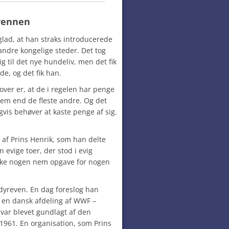
vennen
 glad, at han straks introducerede
ndre kongelige steder. Det tog
ig til det nye hundeliv, men det fik
de, og det fik han.
ver er, at de i regelen har penge
 dem end de fleste andre. Og det
gvis behøver at kaste penge af sig.
 af Prins Henrik, som han delte
evige toer, der stod i evig
 Ikke nogen nem opgave for nogen
 dyreven. En dag foreslog han
e en dansk afdeling af WWF –
var blevet gundlagt af den
i 1961. En organisation, som Prins