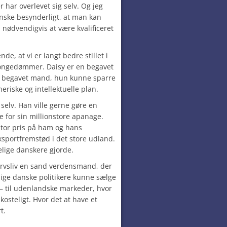
 har overlevet sig selv. Og jeg
nske besynderligt, at man kan
n nødvendigvis at være kvalificeret
de, at vi er langt bedre stillet i
kongedømmer. Daisy er en begavet
en begavet mand, hun kunne sparre
riske og intellektuelle plan.
 selv. Han ville gerne gøre en
de for sin millionstore apanage.
stor pris på ham og hans
ksportfremstød i det store udland.
elige danskere gjorde.
ervsliv en sand verdensmand, der
ige danske politikere kunne sælge
– til udenlandske markeder, hvor
osteligt. Hvor det at have et
t.