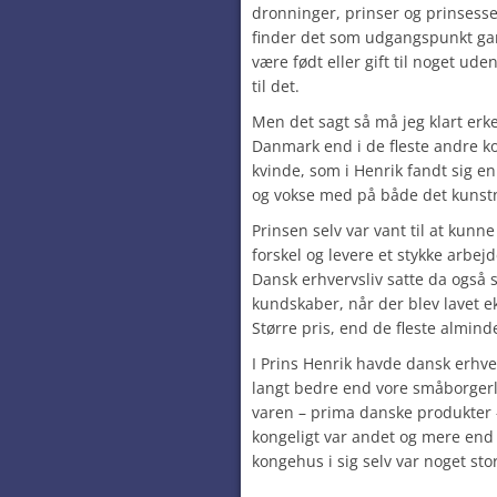
dronninger, prinser og prinsesser
finder det som udgangspunkt ga
være født eller gift til noget ude
til det.
Men det sagt så må jeg klart erken
Danmark end i de fleste andre 
kvinde, som i Henrik fandt sig 
og vokse med på både det kunstne
Prinsen selv var vant til at kunne
forskel og levere et stykke arbej
Dansk erhvervsliv satte da også 
kundskaber, når der blev lavet e
Større pris, end de fleste almind
I Prins Henrik havde dansk erhv
langt bedre end vore småborgerl
varen – prima danske produkter 
kongeligt var andet og mere end k
kongehus i sig selv var noget stor