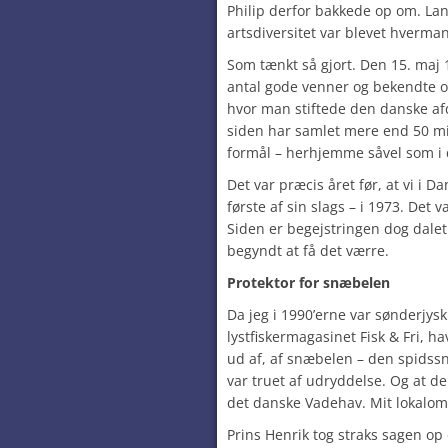
Philip derfor bakkede op om. Lan
artsdiversitet var blevet hverman
Som tænkt så gjort. Den 15. maj 
antal gode venner og bekendte o
hvor man stiftede den danske af
siden har samlet mere end 50 mil
formål – herhjemme såvel som i 
Det var præcis året før, at vi i 
første af sin slags – i 1973. Det v
Siden er begejstringen dog dalet 
begyndt at få det værre.
Protektor for snæbelen
Da jeg i 1990’erne var sønderjysk
lystfiskermagasinet Fisk & Fri,
ud af, af snæbelen – den spids
var truet af udryddelse. Og at de 
det danske Vadehav. Mit lokalom
Prins Henrik tog straks sagen op