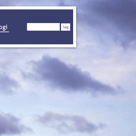
Søg
ogi
efter: