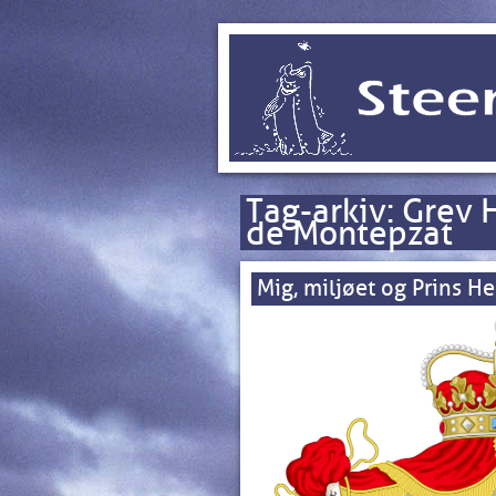
Tag-arkiv:
Grev 
de Montepzat
Mig, miljøet og Prins He