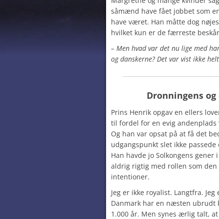
Margrethe og mange kvinder såg
såmænd have fået jobbet som en 
have været. Han måtte dog nøjes 
hvilket kun er de færreste beskår
– Men hvad var det nu lige med ha
og danskerne? Det var vist ikke hel
Dronningens og
Prins Henrik opgav en ellers lov
til fordel for en evig andenplad
Og han var opsat på at få det be
udgangspunkt slet ikke passede
Han havde jo Solkongens gener i 
aldrig rigtig med rollen som den 
intentioner.
Jeg er ikke royalist. Langtfra. Jeg
Danmark har en næsten ubrudt
1.000 år. Men synes ærlig talt, 