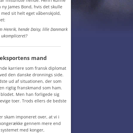
ar misundte hende. Henri kunne
ny James Bond, hvis det skulle
med sit helt eget våbenskjold,
et:
m Henrik, hende Daisy, lille Danmark
t ukompliceret?
 eksportens mand
ende karriere som fransk diplomat
s ved den danske dronnings side.
dste ud af situationen, der som
 en rigtig franskmand som ham.
blodet. Men han forligede sig
evige toer. Trods ellers de bedste
 er skam imponeret over, at vi i
 kongerække gennem mere end
at systemet med konger,