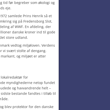
g tid før begreber som økologi og
ds eje.
1972 samlede Prins Henrik så et
mkring sig på Fredensborg Slot,
deling af WWF. En afdeling, der
lioner danske kroner ind til gode
det store udland.
Danmark vedtog miljøloven. Verdens
ar vi svært stolte af dengang.
markant, og miljøet er atter
 lokalredaktør for
 havde myndighederne netop fundet
snudede og havvandrende helt –
sidste bestande fandtes i tilløb til
råde.
 og blev protektor for den danske