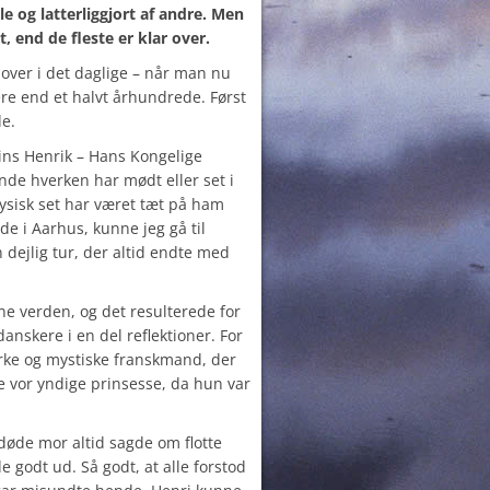
le og latterliggjort af andre. Men
, end de fleste er klar over.
 over i det daglige – når man nu
re end et halvt århundrede. Først
de.
ins Henrik – Hans Kongelige
nde hverken har mødt eller set i
g fysisk set har været tæt på ham
e i Aarhus, kunne jeg gå til
n dejlig tur, der altid endte med
e verden, og det resulterede for
anskere i en del reflektioner. For
rke og mystiske franskmand, der
e vor yndige prinsesse, da hun var
døde mor altid sagde om flotte
e godt ud. Så godt, at alle forstod