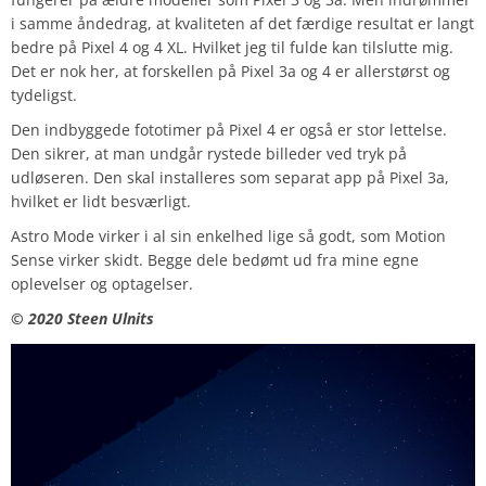
i samme åndedrag, at kvaliteten af det færdige resultat er langt
bedre på Pixel 4 og 4 XL. Hvilket jeg til fulde kan tilslutte mig.
Det er nok her, at forskellen på Pixel 3a og 4 er allerstørst og
tydeligst.
Den indbyggede fototimer på Pixel 4 er også er stor lettelse.
Den sikrer, at man undgår rystede billeder ved tryk på
udløseren. Den skal installeres som separat app på Pixel 3a,
hvilket er lidt besværligt.
Astro Mode virker i al sin enkelhed lige så godt, som Motion
Sense virker skidt. Begge dele bedømt ud fra mine egne
oplevelser og optagelser.
© 2
020 Steen Ulnits