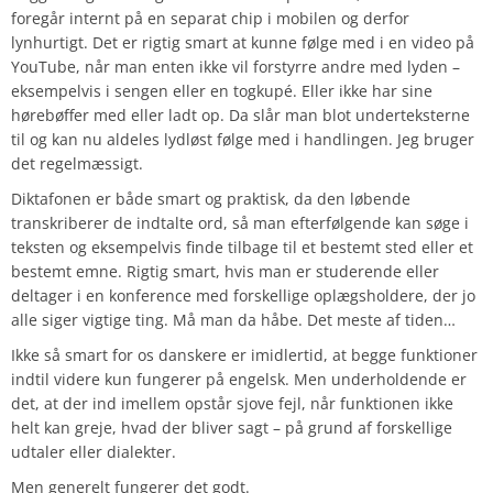
foregår internt på en separat chip i mobilen og derfor
lynhurtigt. Det er rigtig smart at kunne følge med i en video på
YouTube, når man enten ikke vil forstyrre andre med lyden –
eksempelvis i sengen eller en togkupé. Eller ikke har sine
hørebøffer med eller ladt op. Da slår man blot underteksterne
til og kan nu aldeles lydløst følge med i handlingen. Jeg bruger
det regelmæssigt.
Diktafonen er både smart og praktisk, da den løbende
transkriberer de indtalte ord, så man efterfølgende kan søge i
teksten og eksempelvis finde tilbage til et bestemt sted eller et
bestemt emne. Rigtig smart, hvis man er studerende eller
deltager i en konference med forskellige oplægsholdere, der jo
alle siger vigtige ting. Må man da håbe. Det meste af tiden…
Ikke så smart for os danskere er imidlertid, at begge funktioner
indtil videre kun fungerer på engelsk. Men underholdende er
det, at der ind imellem opstår sjove fejl, når funktionen ikke
helt kan greje, hvad der bliver sagt – på grund af forskellige
udtaler eller dialekter.
Men generelt fungerer det godt.