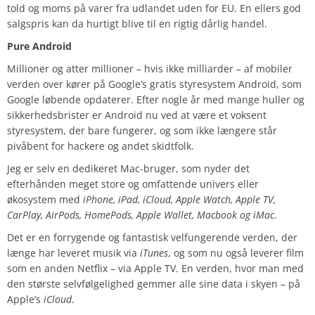
told og moms på varer fra udlandet uden for EU. En ellers god
salgspris kan da hurtigt blive til en rigtig dårlig handel.
Pure Android
Millioner og atter millioner – hvis ikke milliarder – af mobiler
verden over kører på Google’s gratis styresystem Android, som
Google løbende opdaterer. Efter nogle år med mange huller og
sikkerhedsbrister er Android nu ved at være et voksent
styresystem, der bare fungerer, og som ikke længere står
pivåbent for hackere og andet skidtfolk.
Jeg er selv en dedikeret Mac-bruger, som nyder det
efterhånden meget store og omfattende univers eller
økosystem med
iPhone, iPad, iCloud, Apple Watch, Apple TV,
CarPlay, AirPods, HomePods, Apple Wallet, Macbook og iMac
.
Det er en forrygende og fantastisk velfungerende verden, der
længe har leveret musik via
iTunes
, og som nu også leverer film
som en anden Netflix – via Apple TV. En verden, hvor man med
den største selvfølgelighed gemmer alle sine data i skyen – på
Apple’s
iCloud
.