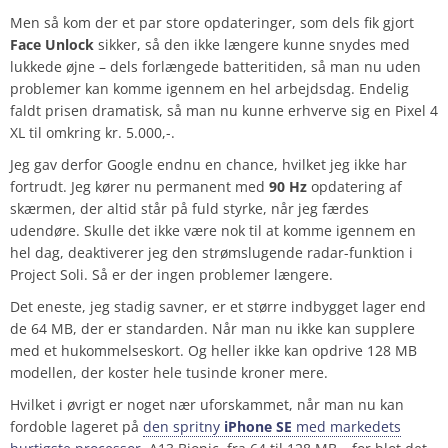
Men så kom der et par store opdateringer, som dels fik gjort
Face Unlock
sikker, så den ikke længere kunne snydes med
lukkede øjne – dels forlængede batteritiden, så man nu uden
problemer kan komme igennem en hel arbejdsdag. Endelig
faldt prisen dramatisk, så man nu kunne erhverve sig en Pixel 4
XL til omkring kr. 5.000,-.
Jeg gav derfor Google endnu en chance, hvilket jeg ikke har
fortrudt. Jeg kører nu permanent med
90 Hz
opdatering af
skærmen, der altid står på fuld styrke, når jeg færdes
udendøre. Skulle det ikke være nok til at komme igennem en
hel dag, deaktiverer jeg den strømslugende radar-funktion i
Project Soli. Så er der ingen problemer længere.
Det eneste, jeg stadig savner, er et større indbygget lager end
de 64 MB, der er standarden. Når man nu ikke kan supplere
med et hukommelseskort. Og heller ikke kan opdrive 128 MB
modellen, der koster hele tusinde kroner mere.
Hvilket i øvrigt er noget nær uforskammet, når man nu kan
fordoble lageret på
den spritny
iPhone SE
med markedets