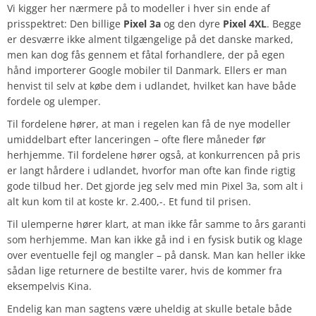
Vi kigger her nærmere på to modeller i hver sin ende af
prisspektret: Den billige
Pixel 3a
og den dyre
Pixel 4XL
. Begge
er desværre ikke alment tilgængelige på det danske marked,
men kan dog fås gennem et fåtal forhandlere, der på egen
hånd importerer Google mobiler til Danmark. Ellers er man
henvist til selv at købe dem i udlandet, hvilket kan have både
fordele og ulemper.
Til fordelene hører, at man i regelen kan få de nye modeller
umiddelbart efter lanceringen – ofte flere måneder før
herhjemme. Til fordelene hører også, at konkurrencen på pris
er langt hårdere i udlandet, hvorfor man ofte kan finde rigtig
gode tilbud her. Det gjorde jeg selv med min Pixel 3a, som alt i
alt kun kom til at koste kr. 2.400,-. Et fund til prisen.
Til ulemperne hører klart, at man ikke får samme to års garanti
som herhjemme. Man kan ikke gå ind i en fysisk butik og klage
over eventuelle fejl og mangler – på dansk. Man kan heller ikke
sådan lige returnere de bestilte varer, hvis de kommer fra
eksempelvis Kina.
Endelig kan man sagtens være uheldig at skulle betale både