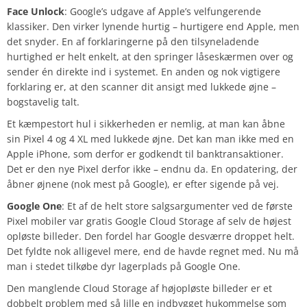
Face Unlock
: Google’s udgave af Apple’s velfungerende
klassiker. Den virker lynende hurtig – hurtigere end Apple, men
det snyder. En af forklaringerne på den tilsyneladende
hurtighed er helt enkelt, at den springer låseskærmen over og
sender én direkte ind i systemet. En anden og nok vigtigere
forklaring er, at den scanner dit ansigt med lukkede øjne –
bogstavelig talt.
Et kæmpestort hul i sikkerheden er nemlig, at man kan åbne
sin Pixel 4 og 4 XL med lukkede øjne. Det kan man ikke med en
Apple iPhone, som derfor er godkendt til banktransaktioner.
Det er den nye Pixel derfor ikke – endnu da. En opdatering, der
åbner øjnene (nok mest på Google), er efter sigende på vej.
Google One
: Et af de helt store salgsargumenter ved de første
Pixel mobiler var gratis Google Cloud Storage af selv de højest
opløste billeder. Den fordel har Google desværre droppet helt.
Det fyldte nok alligevel mere, end de havde regnet med. Nu må
man i stedet tilkøbe dyr lagerplads på Google One.
Den manglende Cloud Storage af højopløste billeder er et
dobbelt problem med så lille en indbygget hukommelse som