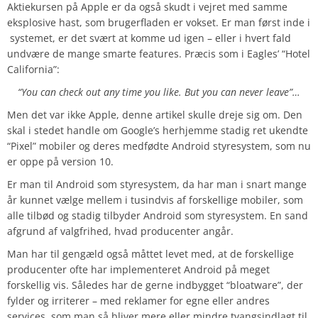
Aktiekursen på Apple er da også skudt i vejret med samme
eksplosive hast, som brugerfladen er vokset. Er man først inde i
systemet, er det svært at komme ud igen – eller i hvert fald
undvære de mange smarte features. Præcis som i Eagles’ “Hotel
California”:
“You can check out any time you like. But you can never leave”…
Men det var ikke Apple, denne artikel skulle dreje sig om. Den
skal i stedet handle om Google’s herhjemme stadig ret ukendte
“Pixel” mobiler og deres medfødte Android styresystem, som nu
er oppe på version 10.
Er man til Android som styresystem, da har man i snart mange
år kunnet vælge mellem i tusindvis af forskellige mobiler, som
alle tilbød og stadig tilbyder Android som styresystem. En sand
afgrund af valgfrihed, hvad producenter angår.
Man har til gengæld også måttet levet med, at de forskellige
producenter ofte har implementeret Android på meget
forskellig vis. Således har de gerne indbygget “bloatware”, der
fylder og irriterer – med reklamer for egne eller andres
services, som man så bliver mere eller mindre tvangsindlagt til