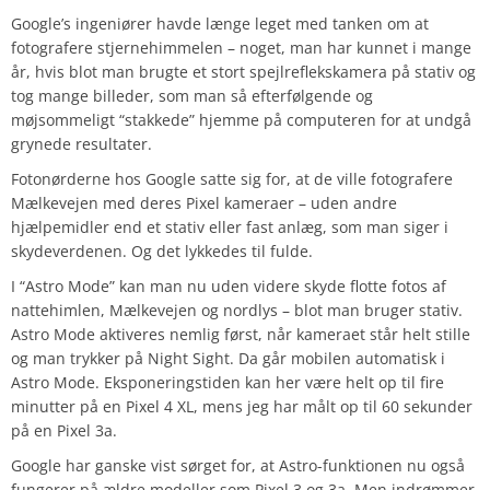
Google’s ingeniører havde længe leget med tanken om at
fotografere stjernehimmelen – noget, man har kunnet i mange
år, hvis blot man brugte et stort spejlreflekskamera på stativ og
tog mange billeder, som man så efterfølgende og
møjsommeligt “stakkede” hjemme på computeren for at undgå
grynede resultater.
Fotonørderne hos Google satte sig for, at de ville fotografere
Mælkevejen med deres Pixel kameraer – uden andre
hjælpemidler end et stativ eller fast anlæg, som man siger i
skydeverdenen. Og det lykkedes til fulde.
I “Astro Mode” kan man nu uden videre skyde flotte fotos af
nattehimlen, Mælkevejen og nordlys – blot man bruger stativ.
Astro Mode aktiveres nemlig først, når kameraet står helt stille
og man trykker på Night Sight. Da går mobilen automatisk i
Astro Mode. Eksponeringstiden kan her være helt op til fire
minutter på en Pixel 4 XL, mens jeg har målt op til 60 sekunder
på en Pixel 3a.
Google har ganske vist sørget for, at Astro-funktionen nu også
fungerer på ældre modeller som Pixel 3 og 3a. Men indrømmer