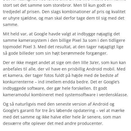
stort set det samme som storebror. Men til kun godt en
tredjedel af prisen. Den slags kombinationer af pris og kvalitet
er uhyre sjældne, og man skal derfor tage dem til sig med det
samme.
Mit held var, at Google havde valgt at indbygge nøjagtig det
samme kamerasystem i den billige Pixel 3a som i den tidligere
topmodel Pixel 3. Med det resultat, at den tager nøjagtigt lige
så gode billeder som sin højt berømmede forgænger.
Der er ikke meget andet at sige om den lille 3a’er, som kun kan
anbefales til alle, der vil have en prisbillig Android mobil. Med
et kamera, der tager fotos fuldt på højde med de bedste af
konkurrenterne – ind imellem endda bedre. Det er Google’s
indbyggede software, der gør hele forskellen. Et godt
kameramodul kombineret med systemsoftware i verdensklasse.
Og så naturligvis med den seneste version af Android og
Google’s garanti for tre års løbende opdatering – vel at mærke
med det samme og ikke halve eller hele år senere, som man
desværre ofte oplever det med andre producenter.