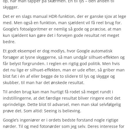
op, når man tapper på skærmen. Én til lys – den anden til
skygger.
Det er en slags manual HDR-funktion, der er ganske sjov at lege
med. Men også en funktion, man sjældent vil få reel brug for.
Google’s fotoalgoritmer er nemlig så gode og præcise, at man
kun sjældent kan gøre det i forvejen gode resultat ret meget
bedre.
Et godt eksempel er dog modlys, hvor Google automatisk
forsøger at lysne skyggerne, så man undgår silhuet-effekten og
får belyst forgrunden. I reglen en rigtig god politik. Men hvis
det nu lige er silhuet-effekten, man er ude efter, så griber man
blot fat i én af eller begge de to slidere til lys og skygge og
skubber, til man har det ønskede resultat.
Til anden brug kan man hurtigt få rodet så meget rundt i
indstillingerne, at det færdige resultat bliver ringere end det
oprindelige. Dette blot til advarsel, men man skal selvfølgelig
prøve det. Som altid: Seeing is believing.
Google’s ingeniører er i ordets bedste forstand nogle rigtige
nørder. Til og med fotonørder som jeg selv. Deres interesse for