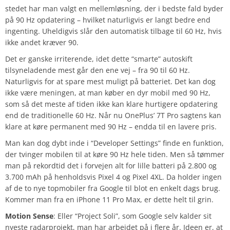
stedet har man valgt en mellemløsning, der i bedste fald byder
på 90 Hz opdatering – hvilket naturligvis er langt bedre end
ingenting. Uheldigvis slår den automatisk tilbage til 60 Hz, hvis
ikke andet kræver 90.
Det er ganske irriterende, idet dette “smarte” autoskift
tilsyneladende mest går den ene vej – fra 90 til 60 Hz.
Naturligvis for at spare mest muligt på batteriet. Det kan dog
ikke være meningen, at man køber en dyr mobil med 90 Hz,
som så det meste af tiden ikke kan klare hurtigere opdatering
end de traditionelle 60 Hz. Når nu OnePlus’ 7T Pro sagtens kan
klare at køre permanent med 90 Hz – endda til en lavere pris.
Man kan dog dybt inde i “Developer Settings” finde en funktion,
der tvinger mobilen til at køre 90 Hz hele tiden. Men så tømmer
man på rekordtid det i forvejen alt for lille batteri på 2.800 og
3.700 mAh på henholdsvis Pixel 4 og Pixel 4XL. Da holder ingen
af de to nye topmobiler fra Google til blot en enkelt dags brug.
Kommer man fra en iPhone 11 Pro Max, er dette helt til grin.
Motion Sense
: Eller “Project Soli”, som Google selv kalder sit
nyeste radarprojekt, man har arbejdet på i flere år. Ideen er, at