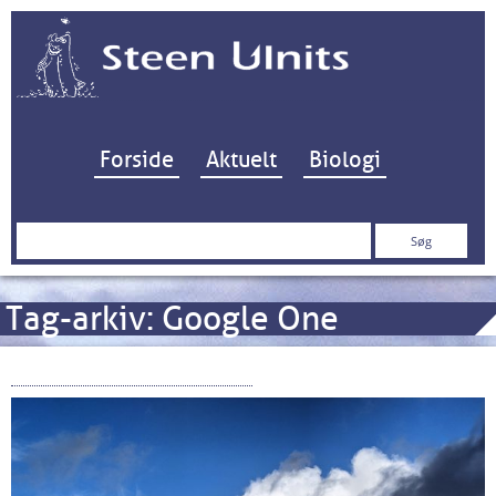
Hop til indhold
Forside
Aktuelt
Biologi
Søg
efter:
Tag-arkiv:
Google One
Google’s “Pixel” mobiler