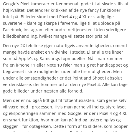
Google’s Pixel kameraer er fænomenalt gode til at skyde stills af
høj kvalitet. Det ændrer kritikken af de nye fancy funktioner
intet på. Billeder skudt med Pixel 4 og 4 XL er stadig lige
suveræne – klare og skarpe i farverne, lige til at uploade på
Facebook, Instagram eller andre nettjenester. Uden yderligere
billedbehandling, hvilket mange vil sætte stor pris på.
Den nye 2X telelinse øger naturligvis anvendeligheden, omend
mange havde ønsket en vidvinkel i stedet. Eller alle tre linser
som på Apple’s og Samsungs topmodeller. Når man kommer
fra en iPhone 11 eller Note 10 føler man sig ret handicappet og
begrænset i sine muligheder uden alle tre muligheder. Men
under alle omstændigheder er det Point and Shoot i absolut
verdensklasse, der kommer ud af den nye Pixel 4. Alle kan tage
gode billeder under næsten alle forhold.
Men der er nu også lidt guf til fotoentusiasten, som gerne selv
vil være med i processen. Hvis man gerne vil ind og styre lyset
og eksponeringen sammen med Google, er der i Pixel 4 og 4 XL
en smart funktion, hvor man kan gå ind og justere højlys og
skygger – før optagelsen. Dette i form af to slidere, som popper