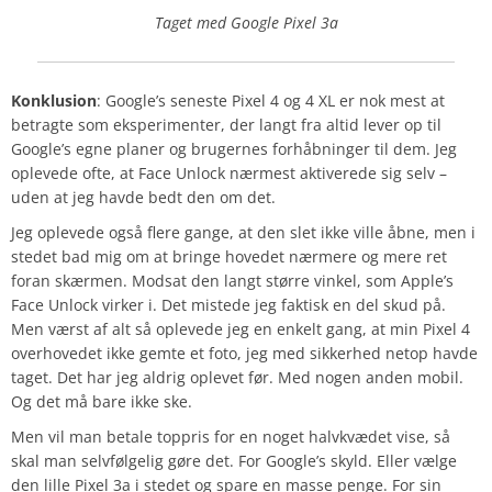
Taget med Google Pixel 3a
Konklusion
: Google’s seneste Pixel 4 og 4 XL er nok mest at
betragte som eksperimenter, der langt fra altid lever op til
Google’s egne planer og brugernes forhåbninger til dem. Jeg
oplevede ofte, at Face Unlock nærmest aktiverede sig selv –
uden at jeg havde bedt den om det.
Jeg oplevede også flere gange, at den slet ikke ville åbne, men i
stedet bad mig om at bringe hovedet nærmere og mere ret
foran skærmen. Modsat den langt større vinkel, som Apple’s
Face Unlock virker i. Det mistede jeg faktisk en del skud på.
Men værst af alt så oplevede jeg en enkelt gang, at min Pixel 4
overhovedet ikke gemte et foto, jeg med sikkerhed netop havde
taget. Det har jeg aldrig oplevet før. Med nogen anden mobil.
Og det må bare ikke ske.
Men vil man betale toppris for en noget halvkvædet vise, så
skal man selvfølgelig gøre det. For Google’s skyld. Eller vælge
den lille Pixel 3a i stedet og spare en masse penge. For sin