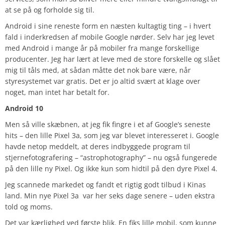
at se på og forholde sig til.
Android i sine reneste form en næsten kultagtig ting – i hvert
fald i inderkredsen af mobile Google nørder. Selv har jeg levet
med Android i mange år på mobiler fra mange forskellige
producenter. Jeg har lært at leve med de store forskelle og slået
mig til tåls med, at sådan måtte det nok bare være, når
styresystemet var gratis. Det er jo altid svært at klage over
noget, man intet har betalt for.
Android 10
Men så ville skæbnen, at jeg fik fingre i et af Google’s seneste
hits – den lille Pixel 3a, som jeg var blevet interesseret i. Google
havde netop meddelt, at deres indbyggede program til
stjernefotografering – “astrophotography” – nu også fungerede
på den lille ny Pixel. Og ikke kun som hidtil på den dyre Pixel 4.
Jeg scannede markedet og fandt et rigtig godt tilbud i Kinas
land. Min nye Pixel 3a var her seks dage senere – uden ekstra
told og moms.
Det var kærlighed ved første blik. En fiks lille mobil, som kunne