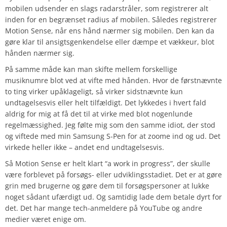
mobilen udsender en slags radarstråler, som registrerer alt
inden for en begrænset radius af mobilen. Således registrerer
Motion Sense, når ens hånd nærmer sig mobilen. Den kan da
gøre klar til ansigtsgenkendelse eller dæmpe et vækkeur, blot
hånden nærmer sig.
På samme måde kan man skifte mellem forskellige
musiknumre blot ved at vifte med hånden. Hvor de førstnævnte
to ting virker upåklageligt, så virker sidstnævnte kun
undtagelsesvis eller helt tilfældigt. Det lykkedes i hvert fald
aldrig for mig at få det til at virke med blot nogenlunde
regelmæssighed. Jeg følte mig som den samme idiot, der stod
og viftede med min Samsung S-Pen for at zoome ind og ud. Det
virkede heller ikke – andet end undtagelsesvis.
Så Motion Sense er helt klart “a work in progress”, der skulle
være forblevet på forsøgs- eller udviklingsstadiet. Det er at gøre
grin med brugerne og gøre dem til forsøgspersoner at lukke
noget sådant ufærdigt ud. Og samtidig lade dem betale dyrt for
det. Det har mange tech-anmeldere på YouTube og andre
medier været enige om.