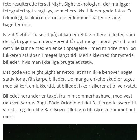
foto resulterede først i Night Sight teknologien, der muliggør
fotografering i svagt lys, som ellers ikke tillader gode fotos. En
teknologi, konkurrenterne alle er kommet haltende langt
bagefter med.
Night Sight er baseret på, at kameraet tager flere billeder, som
det så lægger sammen. Herved får det meget mere lys ind, end
det ville kunne med en enkelt optagelse – med mindre man lod
lukkeren stå åben i meget langt tid. Med sikkerhed for rystede
billeder, hvis man ikke lige brugte et stativ.
Det gode ved Night Sight er netop, at man ikke behøver noget
stativ for at få skarpe billeder. De mange enkelte skud er taget
med så kort en lukkertid, at billedet ikke risikerer at blive rystet.
Billedet herunder er taget fra min sommerhushave, mod vest
ud over Aarhus Bugt. Både Orion med det 3-stjernede sværd til
venstre og den lille Karslvogn Lillebjørn til højre er kommet fint
med: