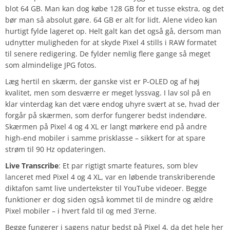
blot 64 GB. Man kan dog købe 128 GB for et tusse ekstra, og det
bør man så absolut gøre. 64 GB er alt for lidt. Alene video kan
hurtigt fylde lageret op. Helt galt kan det også gå, dersom man
udnytter muligheden for at skyde Pixel 4 stills i RAW formatet
til senere redigering. De fylder nemlig flere gange så meget
som almindelige JPG fotos.
Læg hertil en skærm, der ganske vist er P-OLED og af høj
kvalitet, men som desværre er meget lyssvag. I lav sol på en
klar vinterdag kan det være endog uhyre svært at se, hvad der
forgår på skærmen, som derfor fungerer bedst indendøre.
Skærmen på Pixel 4 og 4 XL er langt mørkere end på andre
high-end mobiler i samme prisklasse – sikkert for at spare
strøm til 90 Hz opdateringen.
Live Transcribe
: Et par rigtigt smarte features, som blev
lanceret med Pixel 4 og 4 XL, var en løbende transkriberende
diktafon samt live undertekster til YouTube videoer. Begge
funktioner er dog siden også kommet til de mindre og ældre
Pixel mobiler – i hvert fald til og med 3’erne.
Begge fungerer i sagens natur bedst på Pixel 4, da det hele her