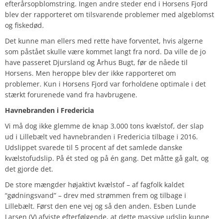
efterårsopblomstring. Ingen andre steder end i Horsens Fjord
blev der rapporteret om tilsvarende problemer med algeblomst
og fiskedød.
Det kunne man ellers med rette have forventet, hvis algerne
som påstået skulle være kommet langt fra nord. Da ville de jo
have passeret Djursland og Århus Bugt, før de nåede til
Horsens. Men heroppe blev der ikke rapporteret om
problemer. Kun i Horsens Fjord var forholdene optimale i det
stærkt forurenede vand fra havbrugene.
Havnebranden i Fredericia
Vi må dog ikke glemme de knap 3.000 tons kvælstof, der slap
ud i Lillebælt ved havnebranden i Fredericia tilbage i 2016.
Udslippet svarede til 5 procent af det samlede danske
kvælstofudslip. På ét sted og på én gang. Det måtte gå galt, og
det gjorde det.
De store mængder højaktivt kvælstof – af fagfolk kaldet
“gødningsvand” – drev med strømmen frem og tilbage i
Lillebælt. Først den ene vej og så den anden. Esben Lunde
Larsen (V) afviste efterfølgende, at dette massive udslip kunne