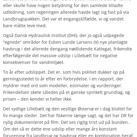
eller skulle have nogen betydning for den samlede tilladte
udledning, som regeringen allerede havde lagt sig fast på via
Landbrugspakken. Det var et engangstilfælde, vi og vandet
bare måtte leve med.
Også Dansk Hydraulisk Institut (DHI), der jo også udpegede
“egnede” områder for Esben Lunde Larsens (V) nye planlagte
havbrug i det allerede dengang nødlidende Kattegat, frikendte
efterfølgende det massive udslip i Lillebælt for negative
konsekvenser for vandmiljøet.
To år efter udslippet. Det er, som hvis politiet dukker op på
gerningsstedet to år efter en forbrydelse. I en rapport, der
myldrer med ord som modeller, estimater og vurderinger.
Frikendelsen skete således på et ganske spinkelt grundlag, og
prisen – den kender vi heller ikke.
Det sydlige Lillebælt og den vestlige Østersø er i dag blottet for
liv mange steder. Det har fiskerne længe sagt, og det har DR for
nylig dokumenteret på film. Det ses rigtig trist ud på bunden..
Om det så er dette ene udslip eller mange års konstant
forurening fra landbrug og havbrug eller en kombination heraf,