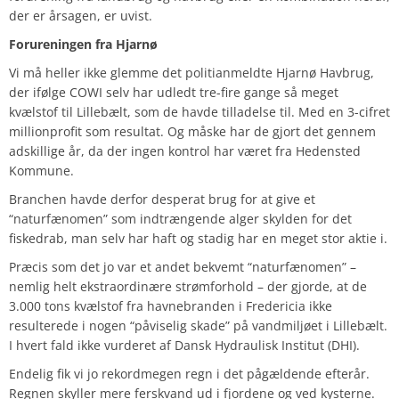
der er årsagen, er uvist.
Forureningen fra Hjarnø
Vi må heller ikke glemme det politianmeldte Hjarnø Havbrug,
der ifølge COWI selv har udledt tre-fire gange så meget
kvælstof til Lillebælt, som de havde tilladelse til. Med en 3-cifret
millionprofit som resultat. Og måske har de gjort det gennem
adskillige år, da der ingen kontrol har været fra Hedensted
Kommune.
Branchen havde derfor desperat brug for at give et
“naturfænomen” som indtrængende alger skylden for det
fiskedrab, man selv har haft og stadig har en meget stor aktie i.
Præcis som det jo var et andet bekvemt “naturfænomen” –
nemlig helt ekstraordinære strømforhold – der gjorde, at de
3.000 tons kvælstof fra havnebranden i Fredericia ikke
resulterede i nogen “påviselig skade” på vandmiljøet i Lillebælt.
I hvert fald ikke vurderet af Dansk Hydraulisk Institut (DHI).
Endelig fik vi jo rekordmegen regn i det pågældende efterår.
Regnen skyller mere ferskvand ud i fjordene og ved kysterne.