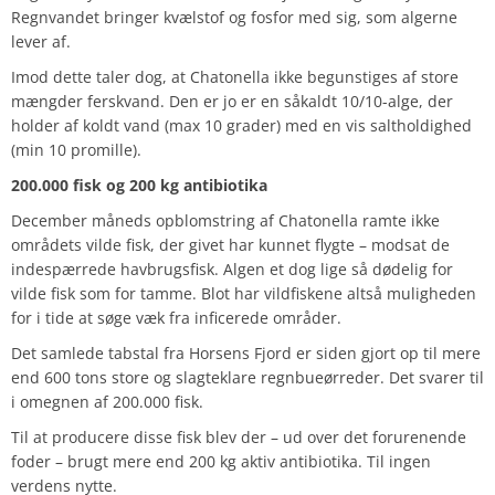
Regnvandet bringer kvælstof og fosfor med sig, som algerne
lever af.
Imod dette taler dog, at Chatonella ikke begunstiges af store
mængder ferskvand. Den er jo er en såkaldt 10/10-alge, der
holder af koldt vand (max 10 grader) med en vis saltholdighed
(min 10 promille).
200.000 fisk og 200 kg antibiotika
December måneds opblomstring af Chatonella ramte ikke
områdets vilde fisk, der givet har kunnet flygte – modsat de
indespærrede havbrugsfisk. Algen et dog lige så dødelig for
vilde fisk som for tamme. Blot har vildfiskene altså muligheden
for i tide at søge væk fra inficerede områder.
Det samlede tabstal fra Horsens Fjord er siden gjort op til mere
end 600 tons store og slagteklare regnbueørreder. Det svarer til
i omegnen af 200.000 fisk.
Til at producere disse fisk blev der – ud over det forurenende
foder – brugt mere end 200 kg aktiv antibiotika. Til ingen
verdens nytte.