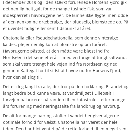
I december 2019 og i den stærkt forurenede Horsens Fjord gik
det nemlig helt galt for de mange tusinde fisk, som var
indespærret i havbrugene her. De kunne ikke flygte, men døde
af den genkomne dræberalge, der pludselig blomstrede op. På
et uventet tidligt eller sent tidspunkt af året.
Chatonella eller Pseudochattonella, som denne vinteralge
kaldes, plejer nemlig kun at blomstre op om foråret.
Havbrugerne påstod, at den måtte være blæst ind fra
Nordsøen i det sene efterår – med en tunge af tungt saltvand,
som skal være trængt hele vejen ind fra Nordsøen og ned
gennem Kattegat for til sidst at havne ud for Horsens Fjord,
hvor den så slog til.
Det er dog langt fra alle, der tror på den forklaring. Et andet og
langt bedre bud kunne være, at vandmiljøet i Lillebælt i
forvejen balancerer på randen til en katastrofe – efter mange
års forurening med næringssalte fra landbrug og havbrug.
De alt for mange næringsstoffer i vandet her giver algerne
optimale forhold for vækst. Chatonella har været der hele
tiden. Den har blot ventet på de rette forhold til en meget sen