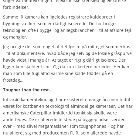
stiger varmeudviklingen i elektroniske kredsløb og elektriske
forbindelser.
Samme IR kamera kan ligeledes registrere kuldebroer i
bygningsværker, som er dårligt isolerede. Derfor bruges
teknologien ofte i bygge- og anlægsbranchen – til at afsløre fejl
og mangler.
Jeg brugte det som noget af det første på mit eget sommerhus
– til at dokumentere, hvad både jeg selv og de lokale gråspurve
havde vidst i mange år: At taget er rigtig dårligt isoleret. Der
ligger kun sjældent sne. Og da kun i kortere perioder. Her kan
man som lille fugl altid varme sine kolde fødder på en
frostdag…
Tougher than the rest…
Infrarød kamerateknologi har eksisteret i mange år, men hidtil
været for kostbar en teknologi til almindelige kameraer. Det har
amerikanske Caterpillar imidlertid tænkt sig skulle være
anderledes. De er allerede til stede på byggepladser verden
over – med såvel megamaskiner som toughphones – og har
nu allieret sig med producenten FLIR, som allerede havde