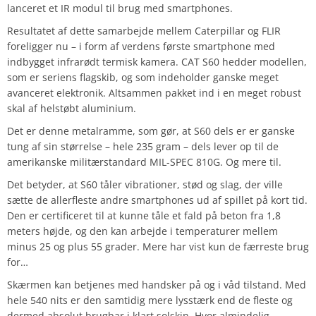
lanceret et IR modul til brug med smartphones.
Resultatet af dette samarbejde mellem Caterpillar og FLIR
foreligger nu – i form af verdens første smartphone med
indbygget infrarødt termisk kamera. CAT S60 hedder modellen,
som er seriens flagskib, og som indeholder ganske meget
avanceret elektronik. Altsammen pakket ind i en meget robust
skal af helstøbt aluminium.
Det er denne metalramme, som gør, at S60 dels er er ganske
tung af sin størrelse – hele 235 gram – dels lever op til de
amerikanske militærstandard MIL-SPEC 810G. Og mere til.
Det betyder, at S60 tåler vibrationer, stød og slag, der ville
sætte de allerfleste andre smartphones ud af spillet på kort tid.
Den er certificeret til at kunne tåle et fald på beton fra 1,8
meters højde, og den kan arbejde i temperaturer mellem
minus 25 og plus 55 grader. Mere har vist kun de færreste brug
for…
Skærmen kan betjenes med handsker på og i våd tilstand. Med
hele 540 nits er den samtidig mere lysstærk end de fleste og
dermed absolut brugbar i klart solskin. Hvor almindelig