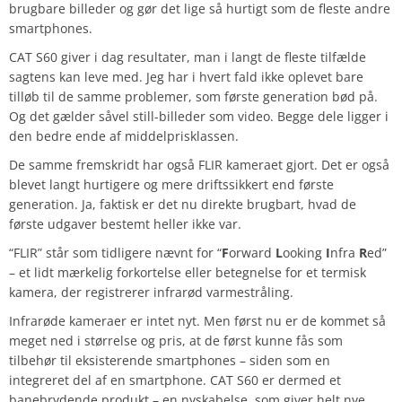
brugbare billeder og gør det lige så hurtigt som de fleste andre
smartphones.
CAT S60 giver i dag resultater, man i langt de fleste tilfælde
sagtens kan leve med. Jeg har i hvert fald ikke oplevet bare
tilløb til de samme problemer, som første generation bød på.
Og det gælder såvel still-billeder som video. Begge dele ligger i
den bedre ende af middelprisklassen.
De samme fremskridt har også FLIR kameraet gjort. Det er også
blevet langt hurtigere og mere driftssikkert end første
generation. Ja, faktisk er det nu direkte brugbart, hvad de
første udgaver bestemt heller ikke var.
“FLIR” står som tidligere nævnt for “
F
orward
L
ooking
I
nfra
R
ed”
– et lidt mærkelig forkortelse eller betegnelse for et termisk
kamera, der registrerer infrarød varmestråling.
Infrarøde kameraer er intet nyt. Men først nu er de kommet så
meget ned i størrelse og pris, at de først kunne fås som
tilbehør til eksisterende smartphones – siden som en
integreret del af en smartphone. CAT S60 er dermed et
banebrydende produkt – en nyskabelse, som giver helt nye