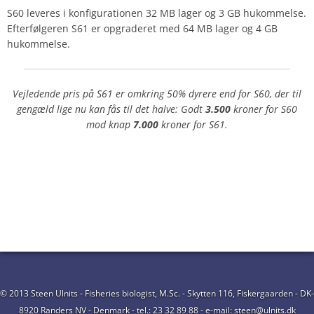
S60 leveres i konfigurationen 32 MB lager og 3 GB hukommelse.
Efterfølgeren S61 er opgraderet med 64 MB lager og 4 GB
hukommelse.
Vejledende pris på S61 er omkring 50% dyrere end for S60, der til
gengæld lige nu kan fås til det halve: Godt
3.500
kroner for S60
mod knap
7.000
kroner for S61.
© 2013 Steen Ulnits - Fisheries biologist, M.Sc. - Skytten 116, Fiskergaarden - DK-
8920 Randers NV - Denmark - tel.: 23 32 89 88 - e-mail: steen@ulnits.dk