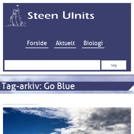
Hop til indhold
Forside
Aktuelt
Biologi
Søg
efter:
Tag-arkiv:
Go Blue
CAT S60 FLIR