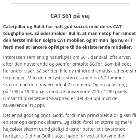
CAT S61 på vej
Caterpillar og Bullit har haft god succes med deres CAT
toughphones. Således melder Bullit, at man netop har rundet
den første million solgte CAT mobiler, og at man lige nu er i
færd med at lancere opfølgere til de eksisterende modeller.
Interessen samler sig naturligvis om S61, der skal løfte arven
efter den nuværende og ovenfor omtalte S60’er. Som billedet
herunder viser, så ser den lille ny mindre dramatisk ud end sin
forgænger. Men den er fysisk større – med en 5,2 tommer
skærm mod den nuværende 4,7 tommers. Og en opløsning
på 1080 x 1920 pixels mod de nuværende 720 x 1280 pixels.
Omsat til pixeltæthed/skarphed er det 424 ppi mod de
nuværende 312 ppi.
Det er på godt og ondt. Godt, fordi man principielt aldrig kan få
en stor og skarp nok skærm. Og skidt, fordi en større og mere
højopløst skærm uundgåeligt dræner batteriet tilsvarende
hurtigere. Det har Bullit taget højde for ved at forsyne den