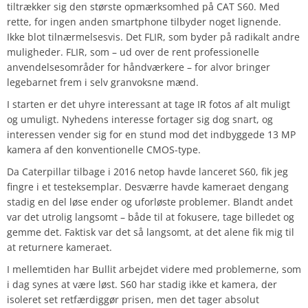
tiltrækker sig den største opmærksomhed på CAT S60. Med
rette, for ingen anden smartphone tilbyder noget lignende.
Ikke blot tilnærmelsesvis. Det FLIR, som byder på radikalt andre
muligheder. FLIR, som – ud over de rent professionelle
anvendelsesområder for håndværkere – for alvor bringer
legebarnet frem i selv granvoksne mænd.
I starten er det uhyre interessant at tage IR fotos af alt muligt
og umuligt. Nyhedens interesse fortager sig dog snart, og
interessen vender sig for en stund mod det indbyggede 13 MP
kamera af den konventionelle CMOS-type.
Da Caterpillar tilbage i 2016 netop havde lanceret S60, fik jeg
fingre i et testeksemplar. Desværre havde kameraet dengang
stadig en del løse ender og uforløste problemer. Blandt andet
var det utrolig langsomt – både til at fokusere, tage billedet og
gemme det. Faktisk var det så langsomt, at det alene fik mig til
at returnere kameraet.
I mellemtiden har Bullit arbejdet videre med problemerne, som
i dag synes at være løst. S60 har stadig ikke et kamera, der
isoleret set retfærdiggør prisen, men det tager absolut