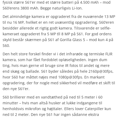
fysisk større S61’er med et større batteri på 4.500 mAh – mod
S60’erens 3800 mAh. Begge naturligvis Li-Ion.
Det almindelige kamera er opgraderet fra de nuværende 13 MP
til nu 16 MP, hvilket er en ret uvæsentlig opgradering. S60’eren
besidder allerede et rigtig godt kamera. Tilsvarende er selfie-
kameraet opgraderet fra 5 MP tll 8 MP på S61. For god ordens
skyld består skærmen på S61 af Gorilla Glass 5 – mod kun 4 på
S60.
Den helt store forskel finder vi i det infrarøde og termiske FLIR
kamera, som har fået fordoblet opløseligheden. Ingen dum
ting, hvis man gerne vil bruge sine IR fotos til andet og mere
end skæg og ballade. S61 byder således på hele 2160p@30fps,
hvor S60 har måttet nøjes med 1080p@30fps. En markant
opgradering, der for nogle med sikkerhed vil medføre et skift til
den nye S61’er.
S60 brillierer med en vandtæthed på ned til 5 meter i 60
minutter – hvis man altså husker at lukke indgangene til
henholdsvis mikrofon og højttaler. Ellers lover Caterpiller kun
ned til 2 meter. Den nye S61 har ingen sådanne ekstra