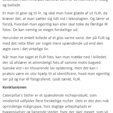
og ballade.
Er man til gear og til lir, og skal man have glæde af sit FLIR, da
kræver det, at man sætter sig lidt ind i teknologien. Og lærer at
forstå, hvordan man egentlig kan eller skal tolke de færdige IR
fotos. De kan nemlig se meget forskellige ud.
Herunder et enkelt billede af et glas varmt vand, der på FLIR og
med det rette filter ser noget mere spændende ud end den
ægte vare i det virkelige liv:
Når man har taget et FLIR foto, kan man trække ned i billedet,
der så afslører et almindeligt foto af samme motiv bagved.
Ganske vist i en tilsvarende lav opløsning, men det kan i
praksis være en stor hjælp til at identificere, hvad man egentlig
ser på og har IR fotograferet. Godt tænkt, FLIR.
Konklusionen
Caterpillar’s S60’er er et spændende nicheprodukt, som
imidlertid udfylder flere forskellige nicher. Dels er der den nok
oprindelige målgruppe, hvis daglige arbejdsplads er
byggepladser og lignende steder, hvor der sker meget, som vil