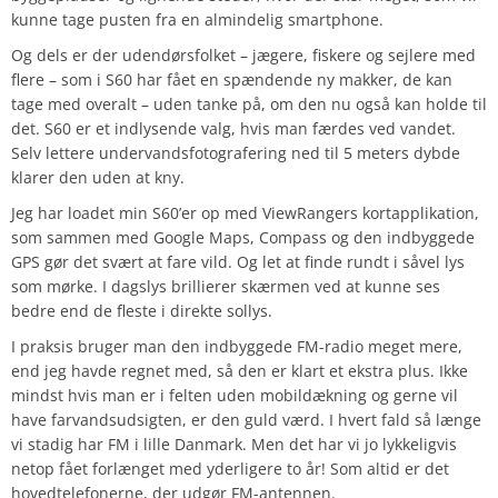
kunne tage pusten fra en almindelig smartphone.
Og dels er der udendørsfolket – jægere, fiskere og sejlere med
flere – som i S60 har fået en spændende ny makker, de kan
tage med overalt – uden tanke på, om den nu også kan holde til
det. S60 er et indlysende valg, hvis man færdes ved vandet.
Selv lettere undervandsfotografering ned til 5 meters dybde
klarer den uden at kny.
Jeg har loadet min S60’er op med ViewRangers kortapplikation,
som sammen med Google Maps, Compass og den indbyggede
GPS gør det svært at fare vild. Og let at finde rundt i såvel lys
som mørke. I dagslys brillierer skærmen ved at kunne ses
bedre end de fleste i direkte sollys.
I praksis bruger man den indbyggede FM-radio meget mere,
end jeg havde regnet med, så den er klart et ekstra plus. Ikke
mindst hvis man er i felten uden mobildækning og gerne vil
have farvandsudsigten, er den guld værd. I hvert fald så længe
vi stadig har FM i lille Danmark. Men det har vi jo lykkeligvis
netop fået forlænget med yderligere to år! Som altid er det
hovedtelefonerne, der udgør FM-antennen.