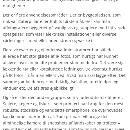
muligheder.
Der er flere anvendelsesområder. Der er byggepladsen, som
nok var Caterpillar eller Bullits første mål. Her kan man
affotografere byggeriet på vanlig vis og supplere med infrarøde
optagelser, som viser elektriske installationer eller diverse
rørføringer – med eller uden strøm og væske i.
Flere viceværter og ejendomsadministratorer har således
allerede haft stor glæde af IR fotos, som hurtigt har kunnet
afsløre, hvor anmeldte problemer stammede fra. Det være sig
lækkende rør eller kortsluttede ledninger. De viser sig hurtigt
på IR fotos – når man ellers ved, hvad man skal kigge efter. Det
samme gør kuldebroer med dårlig isolation, utætte døre og
vinduer etc. De afsløres øjeblikkeligt.
Og så er der den anden gruppe, som vi udendørsfolk tilhører.
Sejlere, jægere og fiskere, som primært har brug for den mest
robuste, stødsikre og vandtætte smartphone, de overhovedet
kan komme i nærheden af. Som primært vil bruge det
almindelige kamera til snapshots af landskaber og trofæer –
sekundært det infrarøde kamera, som for os nok mest er skæg