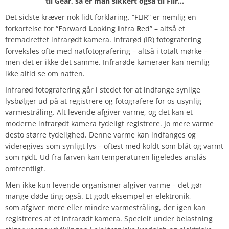
til Gear, så er man sikkert også til Flir…
Det sidste kræver nok lidt forklaring. “FLIR” er nemlig en
forkortelse for “
F
orward
L
ooking
I
nfra
R
ed” – altså et
fremadrettet infrarødt kamera. Infrarød (IR) fotografering
forveksles ofte med natfotografering – altså i totalt mørke –
men det er ikke det samme. Infrarøde kameraer kan nemlig
ikke altid se om natten.
Infrarød fotografering går i stedet for at indfange synlige
lysbølger ud på at registrere og fotografere for os usynlig
varmestråling. Alt levende afgiver varme, og det kan et
moderne infrarødt kamera tydeligt registrere. Jo mere varme
desto større tydelighed. Denne varme kan indfanges og
videregives som synligt lys – oftest med koldt som blåt og varmt
som rødt. Ud fra farven kan temperaturen ligeledes anslås
omtrentligt.
Men ikke kun levende organismer afgiver varme – det gør
mange døde ting også. Et godt eksempel er elektronik,
som afgiver mere eller mindre varmestråling, der igen kan
registreres af et infrarødt kamera. Specielt under belastning