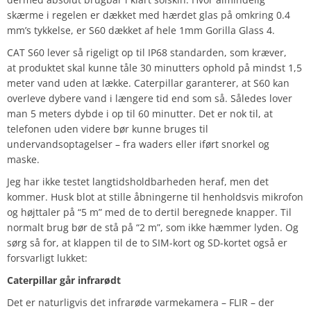
skærme i regelen er dækket med hærdet glas på omkring 0.4
mm’s tykkelse, er S60 dækket af hele 1mm Gorilla Glass 4.
CAT S60 lever så rigeligt op til IP68 standarden, som kræver,
at produktet skal kunne tåle 30 minutters ophold på mindst 1,5
meter vand uden at lække. Caterpillar garanterer, at S60 kan
overleve dybere vand i længere tid end som så. Således lover
man 5 meters dybde i op til 60 minutter. Det er nok til, at
telefonen uden videre bør kunne bruges til
undervandsoptagelser – fra waders eller iført snorkel og
maske.
Jeg har ikke testet langtidsholdbarheden heraf, men det
kommer. Husk blot at stille åbningerne til henholdsvis mikrofon
og højttaler på “5 m” med de to dertil beregnede knapper. Til
normalt brug bør de stå på “2 m”, som ikke hæmmer lyden. Og
sørg så for, at klappen til de to SIM-kort og SD-kortet også er
forsvarligt lukket:
Caterpillar går infrarødt
Det er naturligvis det infrarøde varmekamera – FLIR – der