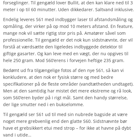
forseglinger. Til gengæld lover Bullit, at den kan klare ned til 3
meter i op til 60 minutter. Uden dikkedarer. Saltvand inklusive.
Endelig leveres S61 med indbygger laser til afstandsmåling og
opmåling, der virker på op mod 10 meters afstand. En feature,
mange nok vil sætte rigtig stor pris på. Amatører såvel som
professionelle. Til gengæld er det nok kun sidstnævnte, der vil
forstå at værdsætte den ligeledes indbyggede detektor til
giftige gasarter. Og kan leve med en vægt, der nu opgives til
hele 250 gram. Mod S60’erens i forvejen heftige 235 gram.
Bedømt ud fra tilgængelige fotos af den nye S61, så kan vi
konkludere, at den nok er fysisk større og med bedre
specifikationer på de fleste områder (vandtætheden undtaget).
Men at den samtidig har mistet det mere ekstreme og rå look,
som S60’eren byder på i rigt mål. Samt den handy størrelse,
der lige smutter ned i en bukselomme.
Til gengæld ser S61 ud til med sin nubrede bagside at være
noget mere grebvenlig end den glatte S60. Sidstnævnte bør
have et grebsikkert etui med strop – for ikke at havne på dybt
vand i utide…