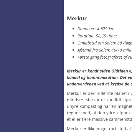
Merkur
Diameter: 4.879 km
Rotation: 58,65 timer
Omløbstid om Solen: 88 døg
Afstand fra Solen: 46-70 mill
Første gang fotograferet af 
Merkur er kendt siden Oldtiden o
handel og kommunikation. Det var
underverdenen ved at krydse de 
Merkur er den inderste planet i v
mindste. Merkur er kun lidt stø
uhyre kompakt og har en magnet
regner med, at den ydre klippek
ét eller flere massive sammenst
Merkur er ikke noget rart sted a