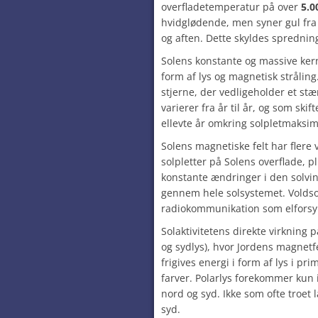
overfladetemperatur på over
5.0
hvidglødende, men syner gul fr
og aften. Dette skyldes spredning
Solens konstante og massive ker
form af lys og magnetisk stråling
stjerne, der vedligeholder et st
varierer fra år til år, og som ski
ellevte år omkring solpletmaksi
Solens magnetiske felt har flere v
solpletter på Solens overflade, p
konstante ændringer i den solvi
gennem hele solsystemet. Volds
radiokommunikation som elforsy
Solaktivitetens direkte virkning 
og sydlys), hvor Jordens magnetf
frigives energi i form af lys i pr
farver. Polarlys forekommer kun 
nord og syd. Ikke som ofte troet
syd.