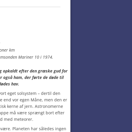
n
ioner km
rumsonden Mariner 10 i 1974.
g opkaldt efter den græske gud for
 også ham, der førte de døde til
dødes hav.
ort eget solsystem – dertil den
rre end vor egen Måne, men den er
isk kerne af jern. Astronomerne
appe må være sprængt bort efter
ød med meteorer.
t være. Planeten har således ingen