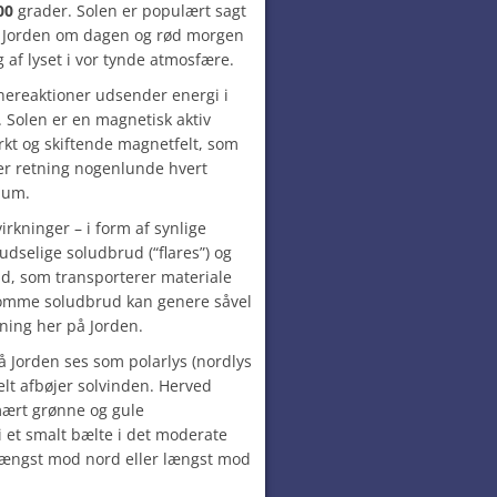
00
grader. Solen er populært sagt
a Jorden om dagen og rød morgen
 af lyset i vor tynde atmosfære.
nereaktioner udsender energi i
. Solen er en magnetisk aktiv
ærkt og skiftende magnetfelt, som
fter retning nogenlunde hvert
mum.
irkninger – i form af synlige
ludselige soludbrud (“flares”) og
nd, som transporterer materiale
omme soludbrud kan genere såvel
ning her på Jorden.
på Jorden ses som polarlys (nordlys
elt afbøjer solvinden. Herved
imært grønne og gule
i et smalt bælte i det moderate
 længst mod nord eller længst mod