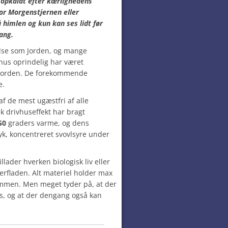
 opkaldt efter kærlighedens
or Morgenstjernen eller
å himlen og kun kan ses lidt før
ang.
lse som Jorden, og mange
nus oprindelig har været
Jorden. De forekommende
e.
f de mest ugæstfri af alle
sk drivhuseffekt har bragt
50
graders varme, og dens
yk, koncentreret svovlsyre under
llader hverken biologisk liv eller
rfladen. Alt materiel holder max
sammen. Men meget tyder på, at der
s, og at der dengang også kan