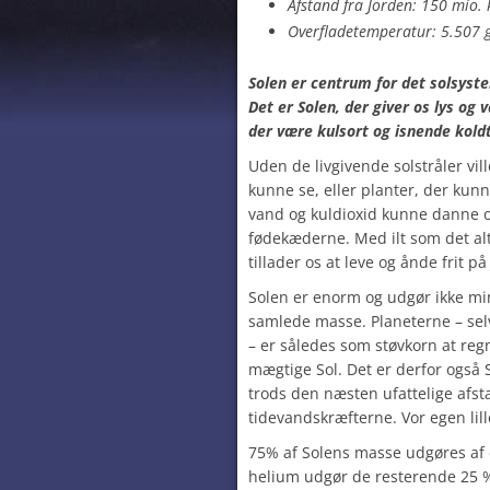
Afstand fra Jorden:
150 mio.
Overfladetemperatur: 5.507 g
Solen er centrum for det solsystem
Det er Solen, der giver os lys og 
der være kulsort og isnende koldt 
Uden de livgivende solstråler vi
kunne se, eller planter, der kunn
vand og kuldioxid kunne danne org
fødekæderne. Med ilt som det al
tillader os at leve og ånde frit på
Solen er enorm og udgør ikke mi
samlede masse. Planeterne – selv
– er således som støvkorn at re
mægtige Sol. Det er derfor også S
trods den næsten ufattelige afsta
tidevandskræfterne. Vor egen lil
75% af Solens masse udgøres af d
helium udgør de resterende 25 %