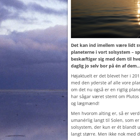
Det kan ind imellem være lidt sv
planeterne i vort solsystem – sp
beskæftiger sig med dem til hv
daglig jo selv bor på én af dem
Højaktuelt er det blevet her i 20
med den yderste af alle vore plan
om det nu også er en rigtig plane
har sågar været stemt om Plutos
og lægmænd!
Men hvorom alting er, så er verd
umanérlig langt til Solen, som er 
solsystem, der kun er ét blandt 
langt større. Men ikke nok med d