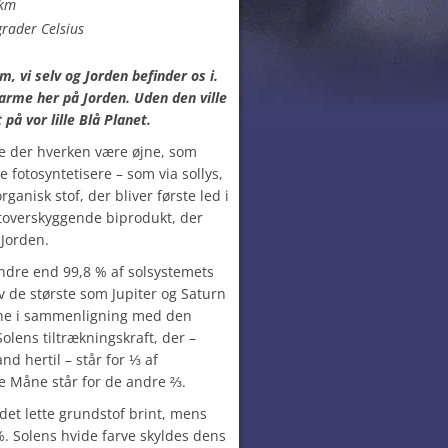
 km
rader Celsius
, vi selv og Jorden befinder os i.
varme her på Jorden. Uden den ville
på vor lille Blå Planet.
lle der hverken være øjne, som
e fotosyntetisere – som via sollys,
anisk stof, der bliver første led i
toverskyggende biprodukt, der
 Jorden.
ndre end 99,8 % af solsystemets
 de største som Jupiter og Saturn
gne i sammenligning med den
olens tiltrækningskraft, der –
nd hertil – står for ⅓ af
le Måne står for de andre ⅔.
et lette grundstof brint, mens
. Solens hvide farve skyldes dens