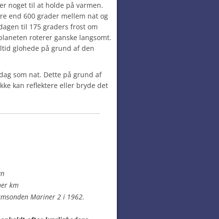
ler noget til at holde på varmen.
re end 600 grader mellem nat og
agen til 175 graders frost om
t planeten roterer ganske langsomt.
ltid glohede på grund af den
 dag som nat. Dette på grund af
e kan reflektere eller bryde det
gn
ner km
rumsonden Mariner 2 i 1962.