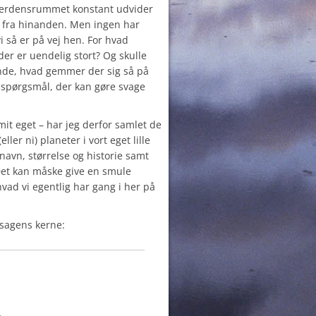
 verdensrummet konstant udvider
æk fra hinanden. Men ingen har
i så er på vej hen. For hvad
er er uendelig stort? Og skulle
ende, hvad gemmer der sig så på
spørgsmål, der kan gøre svage
mit eget – har jeg derfor samlet de
ller ni) planeter i vort eget lille
navn, størrelse og historie samt
. Det kan måske give en smule
 hvad vi egentlig har gang i her på
 sagens kerne: