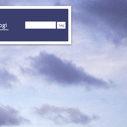
Søg
ogi
efter: