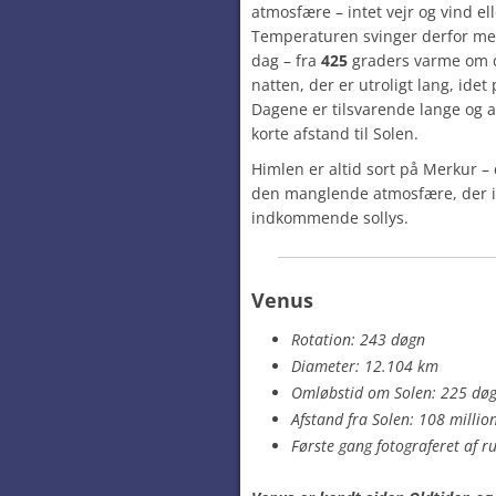
atmosfære – intet vejr og vind el
Temperaturen svinger derfor me
dag – fra
425
graders varme om d
natten, der er utroligt lang, ide
Dagene er tilsvarende lange og a
korte afstand til Solen.
Himlen er altid sort på Merkur –
den manglende atmosfære, der ikk
indkommende sollys.
Venus
Rotation: 243 døgn
Diameter: 12.104 km
Omløbstid om Solen: 225 dø
Afstand fra Solen: 108 millio
Første gang fotograferet af 