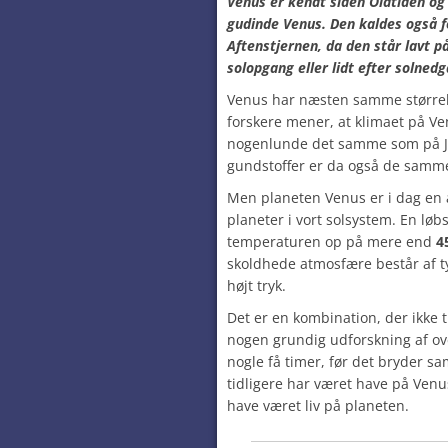
Venus er kendt siden Oldtiden og
gudinde Venus. Den kaldes også f
Aftenstjernen, da den står lavt p
solopgang eller lidt efter solnedg
Venus har næsten samme større
forskere mener, at klimaet på Ve
nogenlunde det samme som på 
gundstoffer er da også de samm
Men planeten Venus er i dag en a
planeter i vort solsystem. En løb
temperaturen op på mere end
4
skoldhede atmosfære består af t
højt tryk.
Det er en kombination, der ikke ti
nogen grundig udforskning af ove
nogle få timer, før det bryder 
tidligere har været have på Venu
have været liv på planeten.