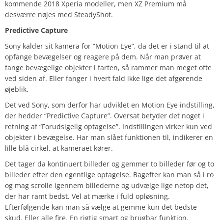
kommende 2018 Xperia modeller, men XZ Premium må
desværre nøjes med SteadyShot.
Predictive Capture
Sony kalder sit kamera for “Motion Eye”, da det er i stand til at
opfange bevægelser og reagere på dem. Når man prøver at
fange bevægelige objekter i farten, så rammer man meget ofte
ved siden af. Eller fanger i hvert fald ikke lige det afgørende
øjeblik.
Det ved Sony, som derfor har udviklet en Motion Eye indstilling,
der hedder “Predictive Capture”. Oversat betyder det noget i
retning af “Forudsigelig optagelse”. Indstillingen virker kun ved
objekter i bevægelse. Har man slået funktionen til, indikerer en
lille blå cirkel, at kameraet kører.
Det tager da kontinuert billeder og gemmer to billeder før og to
billeder efter den egentlige optagelse. Bagefter kan man så i ro
og mag scrolle igennem billederne og udvælge lige netop det,
der har ramt bedst. Vel at mærke i fuld opløsning.
Efterfølgende kan man så vælge at gemme kun det bedste
skud. Eller alle fire. En rigtig smart og brugbar funktion.