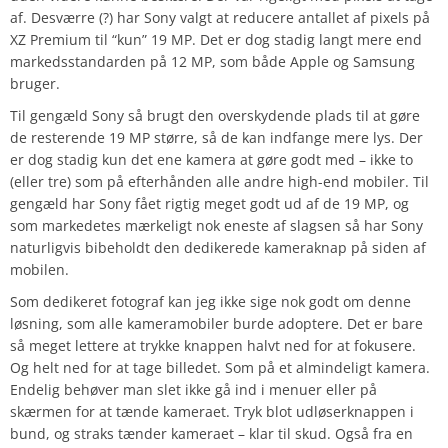
af. Desværre (?) har Sony valgt at reducere antallet af pixels på
XZ Premium til “kun” 19 MP. Det er dog stadig langt mere end
markedsstandarden på 12 MP, som både Apple og Samsung
bruger.
Til gengæld Sony så brugt den overskydende plads til at gøre
de resterende 19 MP større, så de kan indfange mere lys. Der
er dog stadig kun det ene kamera at gøre godt med – ikke to
(eller tre) som på efterhånden alle andre high-end mobiler. Til
gengæld har Sony fået rigtig meget godt ud af de 19 MP, og
som markedetes mærkeligt nok eneste af slagsen så har Sony
naturligvis bibeholdt den dedikerede kameraknap på siden af
mobilen.
Som dedikeret fotograf kan jeg ikke sige nok godt om denne
løsning, som alle kameramobiler burde adoptere. Det er bare
så meget lettere at trykke knappen halvt ned for at fokusere.
Og helt ned for at tage billedet. Som på et almindeligt kamera.
Endelig behøver man slet ikke gå ind i menuer eller på
skærmen for at tænde kameraet. Tryk blot udløserknappen i
bund, og straks tænder kameraet – klar til skud. Også fra en