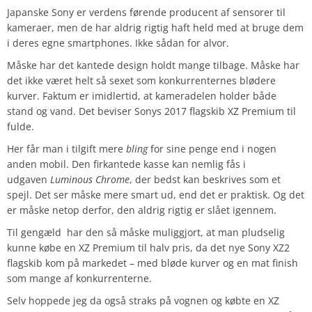
Japanske Sony er verdens førende producent af sensorer til
kameraer, men de har aldrig rigtig haft held med at bruge dem
i deres egne smartphones. Ikke sådan for alvor.
Måske har det kantede design holdt mange tilbage. Måske har
det ikke været helt så sexet som konkurrenternes blødere
kurver. Faktum er imidlertid, at kameradelen holder både
stand og vand. Det beviser Sonys 2017 flagskib XZ Premium til
fulde.
Her får man i tilgift mere
bling
for sine penge end i nogen
anden mobil. Den firkantede kasse kan nemlig fås i
udgaven
Luminous Chrome
, der bedst kan beskrives som et
spejl. Det ser måske mere smart ud, end det er praktisk. Og det
er måske netop derfor, den aldrig rigtig er slået igennem.
Til gengæld har den så måske muliggjort, at man pludselig
kunne købe en XZ Premium til halv pris, da det nye Sony XZ2
flagskib kom på markedet – med bløde kurver og en mat finish
som mange af konkurrenterne.
Selv hoppede jeg da også straks på vognen og købte en XZ