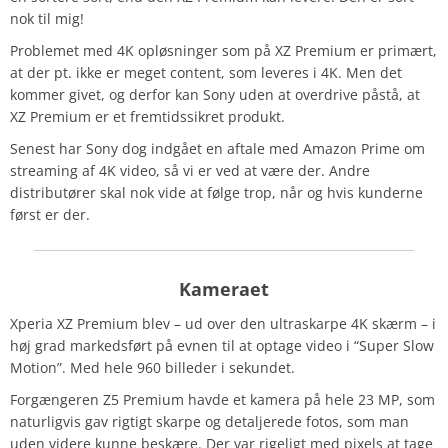
nok til mig!
Problemet med 4K opløsninger som på XZ Premium er primært,
at der pt. ikke er meget content, som leveres i 4K. Men det
kommer givet, og derfor kan Sony uden at overdrive påstå, at
XZ Premium er et fremtidssikret produkt.
Senest har Sony dog indgået en aftale med Amazon Prime om
streaming af 4K video, så vi er ved at være der. Andre
distributører skal nok vide at følge trop, når og hvis kunderne
først er der.
Kameraet
Xperia XZ Premium blev – ud over den ultraskarpe 4K skærm – i
høj grad markedsført på evnen til at optage video i “Super Slow
Motion”. Med hele 960 billeder i sekundet.
Forgængeren Z5 Premium havde et kamera på hele 23 MP, som
naturligvis gav rigtigt skarpe og detaljerede fotos, som man
uden videre kunne beskære. Der var rigeligt med pixels at tage