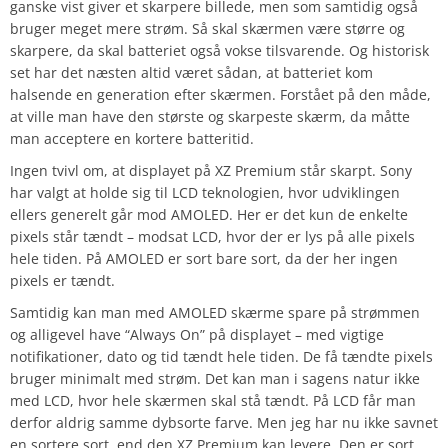
ganske vist giver et skarpere billede, men som samtidig også
bruger meget mere strøm. Så skal skærmen være større og
skarpere, da skal batteriet også vokse tilsvarende. Og historisk
set har det næsten altid været sådan, at batteriet kom
halsende en generation efter skærmen. Forstået på den måde,
at ville man have den største og skarpeste skærm, da måtte
man acceptere en kortere batteritid.
Ingen tvivl om, at displayet på XZ Premium står skarpt. Sony
har valgt at holde sig til LCD teknologien, hvor udviklingen
ellers generelt går mod AMOLED. Her er det kun de enkelte
pixels står tændt – modsat LCD, hvor der er lys på alle pixels
hele tiden. På AMOLED er sort bare sort, da der her ingen
pixels er tændt.
Samtidig kan man med AMOLED skærme spare på strømmen
og alligevel have “Always On” på displayet – med vigtige
notifikationer, dato og tid tændt hele tiden. De få tændte pixels
bruger minimalt med strøm. Det kan man i sagens natur ikke
med LCD, hvor hele skærmen skal stå tændt. På LCD får man
derfor aldrig samme dybsorte farve. Men jeg har nu ikke savnet
en sortere sort, end den XZ Premium kan levere. Den er sort