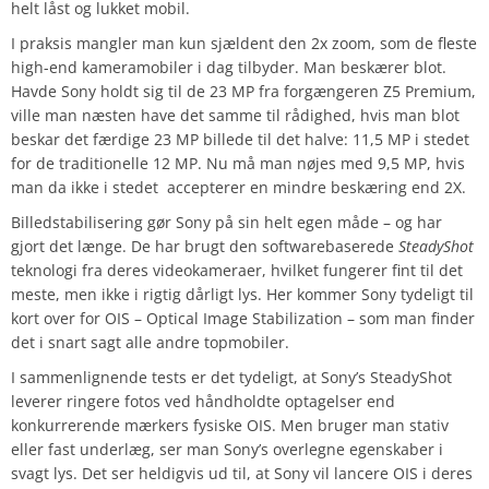
helt låst og lukket mobil.
I praksis mangler man kun sjældent den 2x zoom, som de fleste
high-end kameramobiler i dag tilbyder. Man beskærer blot.
Havde Sony holdt sig til de 23 MP fra forgængeren Z5 Premium,
ville man næsten have det samme til rådighed, hvis man blot
beskar det færdige 23 MP billede til det halve: 11,5 MP i stedet
for de traditionelle 12 MP. Nu må man nøjes med 9,5 MP, hvis
man da ikke i stedet accepterer en mindre beskæring end 2X.
Billedstabilisering gør Sony på sin helt egen måde – og har
gjort det længe. De har brugt den softwarebaserede
SteadyShot
teknologi fra deres videokameraer, hvilket fungerer fint til det
meste, men ikke i rigtig dårligt lys. Her kommer Sony tydeligt til
kort over for OIS – Optical Image Stabilization – som man finder
det i snart sagt alle andre topmobiler.
I sammenlignende tests er det tydeligt, at Sony’s SteadyShot
leverer ringere fotos ved håndholdte optagelser end
konkurrerende mærkers fysiske OIS. Men bruger man stativ
eller fast underlæg, ser man Sony’s overlegne egenskaber i
svagt lys. Det ser heldigvis ud til, at Sony vil lancere OIS i deres