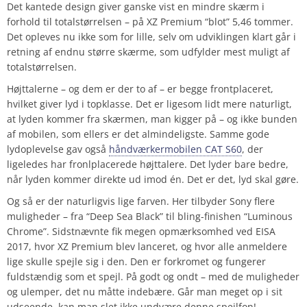
Det kantede design giver ganske vist en mindre skærm i
forhold til totalstørrelsen – på XZ Premium “blot” 5,46 tommer.
Det opleves nu ikke som for lille, selv om udviklingen klart går i
retning af endnu større skærme, som udfylder mest muligt af
totalstørrelsen.
Højttalerne – og dem er der to af – er begge frontplaceret,
hvilket giver lyd i topklasse. Det er ligesom lidt mere naturligt,
at lyden kommer fra skærmen, man kigger på – og ikke bunden
af mobilen, som ellers er det almindeligste. Samme gode
lydoplevelse gav også
håndværkermobilen CAT S60
, der
ligeledes har fronlplacerede højttalere. Det lyder bare bedre,
når lyden kommer direkte ud imod én. Det er det, lyd skal gøre.
Og så er der naturligvis lige farven. Her tilbyder Sony flere
muligheder – fra “Deep Sea Black” til bling-finishen “Luminous
Chrome”. Sidstnævnte fik megen opmærksomhed ved EISA
2017, hvor XZ Premium blev lanceret, og hvor alle anmeldere
lige skulle spejle sig i den. Den er forkromet og fungerer
fuldstændig som et spejl. På godt og ondt – med de muligheder
og ulemper, det nu måtte indebære. Går man meget op i sit
udseende, kan man slet ikke undvære denne spejlfon!