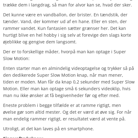
trække dem i langdrag, så man for alvor kan se, hvad der sker.
Det kunne være en vandballon, der brister. En tændstik, der
tænder. Vand, der kommer ud af en hane. Eller en sten, der
rammer vandet. Kun fantasien sætter grænser her. Det kan
hurtigt blive en hel hobby i sig selv at forevige den slags korte
øjeblikke og gengive dem langsomt.
Der er to forskellige måder, hvorpå man kan optage i Super
Slow Motion:
Enten starter man en almindelig videoptagelse og trykker så på
den dedikerede Super Slow Motion knap, når man mener,
tiden er moden. Man får da knap 0,2 sekunder med Super Slow
Motion. Eller man kan optage små 6 sekunders videoklip, hvis
man nu ikke ønsker at få begivenheder før og efter med.
Eneste problem i begge tilfælde er at ramme rigtigt, men
øvelse gør som altid mester. Og det er værd at øve sig. For når
man endelig rammer rigtigt, er resultatet værd at vente på.
Utroligt, at det kan laves på en smartphone.