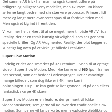
Det samme AR trick har man nu også kunnet udføre på
tidligere og billigere Sony modeller, men XZ Premium klarer
ærterne langt bedre med sin stærkere processor. Primært lidt
mere og langt mere avanceret spas til at fordrive tiden med.
Men også et kig ind i fremtiden.
Vi kommer helt sikkert til at se meget mere til både VR / Virtual
Reality, der er en totalt kunstig virkelighed, som ses gennem
specielle briller. Og AR /Augmented Reality, der blot lægger et
kunstigt lag oven på et virkeligt billede i real-time.
Super Slow Motion
Endelig er der adelsmærket på XZ Premium: Evnen til at optage
video i Super Slow Motion. Med ikke færre end
960
fps – frames
per second, som det hedder i videosproget. Det er vanvittigt
mange billeder, som dog ikke er i 4K, men kun i
opløsningen 720p. De kan godt se lidt grynede ud på den ellers
fantastisk skarpe 4K skærm.
Super Slow Motion er en feature, der primært vil lokke
videoentusiaster, som gerne vil ud over den traditionelle slow
motion. Som gerne vil fange korte, men eksplosive øjeblikke og