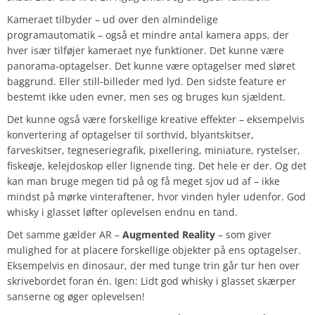
Kameraet tilbyder – ud over den almindelige
programautomatik – også et mindre antal kamera apps, der
hver især tilføjer kameraet nye funktioner. Det kunne være
panorama-optagelser. Det kunne være optagelser med sløret
baggrund. Eller still-billeder med lyd. Den sidste feature er
bestemt ikke uden evner, men ses og bruges kun sjældent.
Det kunne også være forskellige kreative effekter – eksempelvis
konvertering af optagelser til sorthvid, blyantskitser,
farveskitser, tegneseriegrafik, pixellering, miniature, rystelser,
fiskeøje, kelejdoskop eller lignende ting. Det hele er der. Og det
kan man bruge megen tid på og få meget sjov ud af – ikke
mindst på mørke vinteraftener, hvor vinden hyler udenfor. God
whisky i glasset løfter oplevelsen endnu en tand.
Det samme gælder AR –
Augmented Reality
– som giver
mulighed for at placere forskellige objekter på ens optagelser.
Eksempelvis en dinosaur, der med tunge trin går tur hen over
skrivebordet foran én. Igen: Lidt god whisky i glasset skærper
sanserne og øger oplevelsen!