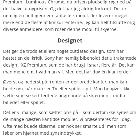
Premium i Luminous Chrome, da prisen pludselig røg ned på
det halve af nyprisen. Og det har jeg aldrig fortrudt. Det er
nemlig en helt igennem fantastisk mobil, der leverer meget
mere end de fleste af konkurrenterne. Jeg kan helt tilslutte mig
diverse anmeldere, som roser denne mobil til skyerne.
Designet
Det gør de trods et ellers noget outdated design, som har
høstet en del kritik. Sony har nemlig bibeholdt det ultrakantede
design i XZ Premium, som de har brugt i snart flere år. Det kan
man mene om, hvad man vil. Men det har dog én klar fordel:
Øverst og nederst på fronten er der brede kanter, man kan
holde om, når man ser TV eller spiller spil. Man behøver ikke
sætte sine sikkert fedtede fingre inde på skærmen – midt i
billedet eller spillet.
Det er vi mange, som sætter pris på – som derfor ikke synes om
de mange næsten kantløse mobiler, vi præsenteres for i dag.
Ofte med buede skærme, der nok ser smarte ud, men som
løber om hjørnet med synsindtrykket.