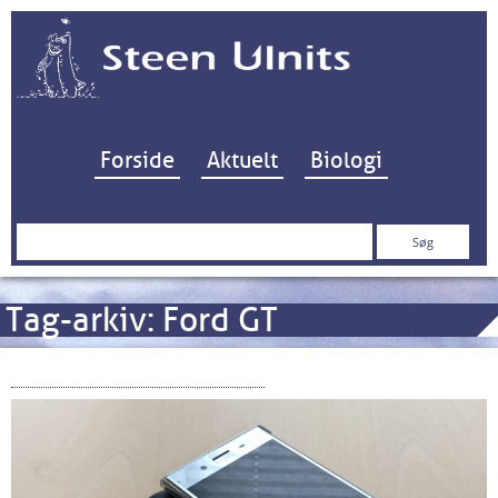
Hop til indhold
Forside
Aktuelt
Biologi
Søg
efter:
Tag-arkiv:
Ford GT
Sony Xperia XZ Premium