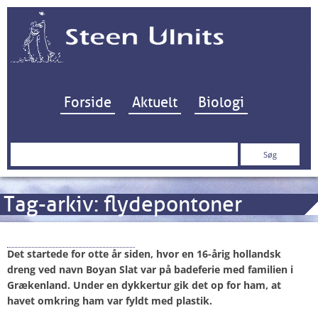
Hop til indhold
Forside
Aktuelt
Biologi
Søg
efter:
Tag-arkiv:
flydepontoner
The Ocean Cleanup
Det startede for otte år siden, hvor en 16-årig hollandsk
dreng ved navn Boyan Slat var på badeferie med familien i
Grækenland. Under en dykkertur gik det op for ham, at
havet omkring ham var fyldt med plastik.