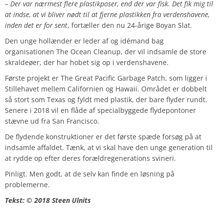
– Der var nærmest flere plastikposer, end der var fisk. Det fik mig til
at indse, at vi bliver nødt til at fjerne plastikken fra verdenshavene,
inden det er for sent
, fortæller den nu 24-årige Boyan Slat.
Den unge hollænder er leder af og idémand bag
organisationen The Ocean Cleanup, der vil indsamle de store
skraldeøer, der har hobet sig op i verdenshavene.
Første projekt er The Great Pacific Garbage Patch, som ligger i
Stillehavet mellem Californien og Hawaii. Området er dobbelt
så stort som Texas og fyldt med plastik, der bare flyder rundt.
Senere i 2018 vil en flåde af specialbyggede flydepontoner
stævne ud fra San Francisco.
De flydende konstruktioner er det første spæde forsøg på at
indsamle affaldet. Tænk, at vi skal have den unge generation til
at rydde op efter deres forældregenerations svineri.
Pinligt. Men godt, at de selv kan finde en løsning på
problemerne.
Tekst: © 2018 Steen Ulnits