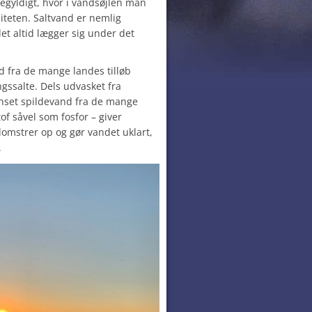
egyldigt, hvor i vandsøjlen man
iteten. Saltvand er nemlig
et altid lægger sig under det
 fra de mange landes tilløb
salte. Dels udvasket fra
enset spildevand fra de mange
of såvel som fosfor – giver
lomstrer op og gør vandet uklart,
.