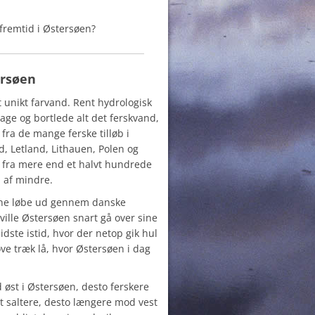
fremtid i Østersøen?
rsøen
unikt farvand. Rent hydrologisk
age og bortlede alt det ferskvand,
ra de mange ferske tilløb i
d, Letland, Lithauen, Polen og
d fra mere end et halvt hundrede
 af mindre.
unne løbe ud gennem danske
ville Østersøen snart gå over sine
dste istid, hvor der netop gik hul
ve træk lå, hvor Østersøen i dag
øst i Østersøen, desto ferskere
t saltere, desto længere mod vest