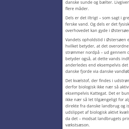
danske sunde og bælter. Livgive
flere måder.
Dels er det iltrigt – som sagt i 
ferske vand. Og dels er det fysis
overhovedet kan gyde i Østersø
Vandets opholdstid i Østersøen e
hvilket betyder, at det overordne
strømmer nordpå – ud gennem d
betyder også, at dette vands ind
anderledes end eksempelvis det
danske fjorde via danske vandlø
Det kvælstof, der findes i udst
derfor biologisk ikke nær så aktiv
eksempelvis Kattegat. Det er bund
ikke nær så let tilgængeligt for
direkte fra danske landbrug og i
udslippet af biologisk aktivt kvæ
da det – modsat landbrugets pri
vækstsæson.