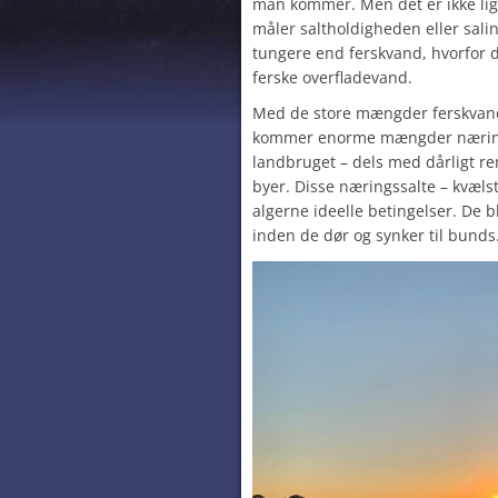
man kommer. Men det er ikke lig
måler saltholdigheden eller salin
tungere end ferskvand, hvorfor d
ferske overfladevand.
Med de store mængder ferskvand
kommer enorme mængder nærings
landbruget – dels med dårligt r
byer. Disse næringssalte – kvælst
algerne ideelle betingelser. De b
inden de dør og synker til bunds