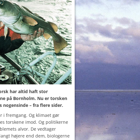
rsk har altid haft stor
rne på Bornholm. Nu er torsken
s nogensinde – fra flere sider.
er i fremgang. Og klimaet gør
es torskene imod. Og politikerne
problemets alvor. De vedtager
 langt højere end dem, biologerne