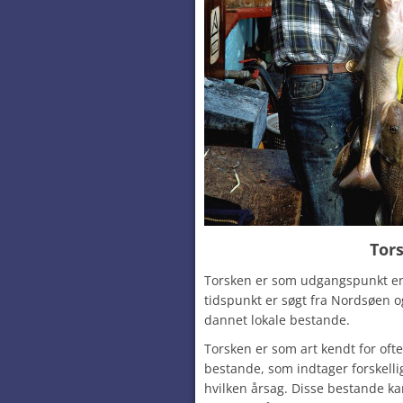
Tor
Torsken er som udgangspunkt en s
tidspunkt er søgt fra Nordsøen o
dannet lokale bestande.
Torsken er som art kendt for ofte
bestande, som indtager forskelli
hvilken årsag. Disse bestande k