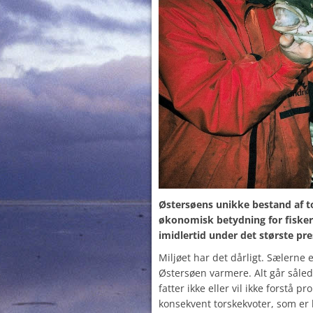
Østersøens unikke bestand af to
økonomisk betydning for fiske
imidlertid under det største pre
Miljøet har det dårligt. Sælerne 
Østersøen varmere. Alt går såled
fatter ikke eller vil ikke forstå 
konsekvent torskekvoter, som er