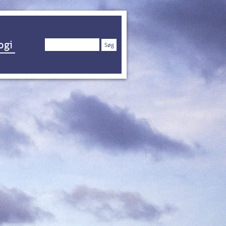
Søg
ogi
efter: