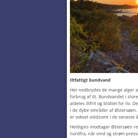
Iltfattigt bundvand
Her nedbrydes de mange alger a
forbrug af ilt. Bundvandet i stor
aldeles iltfrit og blottet for liv. 
i de dybe områder af Østersøen,
er vokset voldsomt i de seneste å
Heldigvis modtager Østersøen re
nordfra, når vind og strøm pres