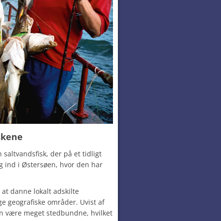
skene
altvandsfisk, der på et tidligt
g ind i Østersøen, hvor den har
 at danne lokalt adskilte
ge geografiske områder. Uvist af
an være meget stedbundne, hvilket