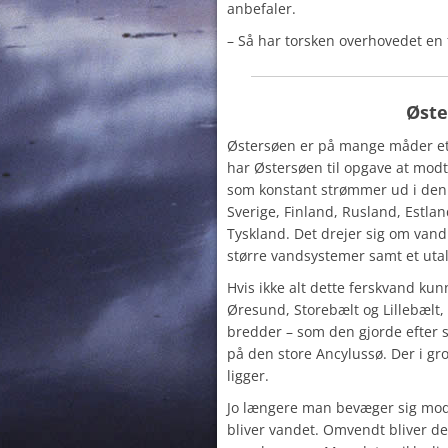
anbefaler.
– Så har torsken overhovedet en 
Øste
Østersøen er på mange måder et 
har Østersøen til opgave at modt
som konstant strømmer ud i den f
Sverige, Finland, Rusland, Estlan
Tyskland. Det drejer sig om van
større vandsystemer samt et utal
Hvis ikke alt dette ferskvand k
Øresund, Storebælt og Lillebælt, 
bredder – som den gjorde efter si
på den store Ancylussø. Der i gro
ligger.
Jo længere man bevæger sig mod 
bliver vandet. Omvendt bliver de