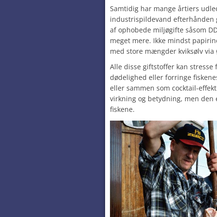
Samtidig har mange årtiers udle
industrispildevand efterhånden g
af ophobede miljøgifte såsom DD
meget mere. Ikke mindst papirind
med store mængder kviksølv via 
Alle disse giftstoffer kan stresse
dødelighed eller forringe fiskene
eller sammen som cocktail-effekt.
virkning og betydning, men den e
fiskene.