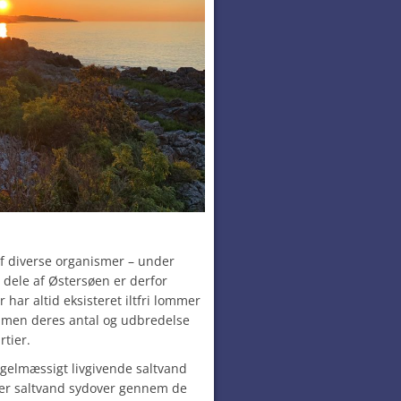
f diverse organismer – under
e dele af Østersøen er derfor
Der har altid eksisteret iltfri lommer
 men deres antal og udbredelse
rtier.
gelmæssigt livgivende saltvand
ser saltvand sydover gennem de