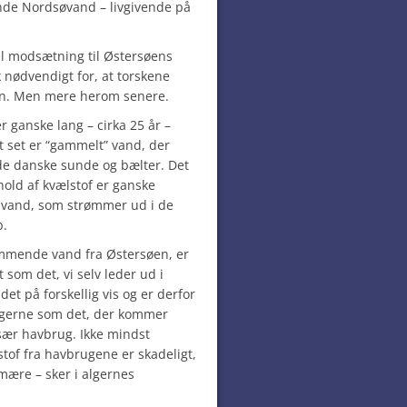
nde Nordsøvand – livgivende på
grel modsætning til Østersøens
k nødvendigt for, at torskene
en. Men mere herom senere.
r ganske lang – cirka 25 år –
t set er “gammelt” vand, der
e danske sunde og bælter. Det
hold af kvælstof er ganske
 vand, som strømmer ud i de
b.
rømmende vand fra Østersøen, er
t som det, vi selv leder ud i
et på forskellig vis og er derfor
 algerne som det, der kommer
sær havbrug. Ikke mindst
lstof fra havbrugene er skadeligt,
mære – sker i algernes