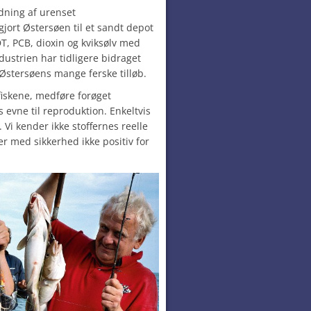
dning af urenset
jort Østersøen til et sandt depot
T, PCB, dioxin og kviksølv med
ustrien har tidligere bidraget
Østersøens mange ferske tilløb.
 fiskene, medføre forøget
s evne til reproduktion. Enkeltvis
 Vi kender ikke stoffernes reelle
r med sikkerhed ikke positiv for