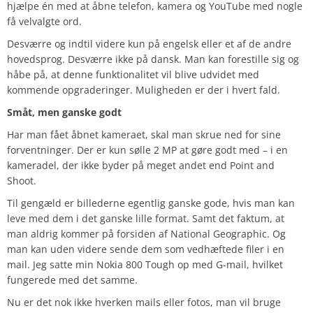
hjælpe én med at åbne telefon, kamera og YouTube med nogle
få velvalgte ord.
Desværre og indtil videre kun på engelsk eller et af de andre
hovedsprog. Desværre ikke på dansk. Man kan forestille sig og
håbe på, at denne funktionalitet vil blive udvidet med
kommende opgraderinger. Muligheden er der i hvert fald.
Småt, men ganske godt
Har man fået åbnet kameraet, skal man skrue ned for sine
forventninger. Der er kun sølle 2 MP at gøre godt med – i en
kameradel, der ikke byder på meget andet end Point and
Shoot.
Til gengæld er billederne egentlig ganske gode, hvis man kan
leve med dem i det ganske lille format. Samt det faktum, at
man aldrig kommer på forsiden af National Geographic. Og
man kan uden videre sende dem som vedhæftede filer i en
mail. Jeg satte min Nokia 800 Tough op med G-mail, hvilket
fungerede med det samme.
Nu er det nok ikke hverken mails eller fotos, man vil bruge