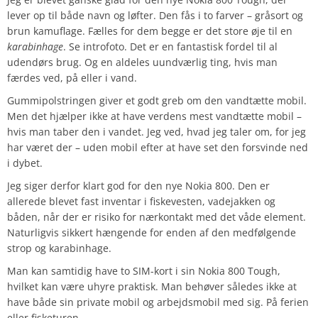
lever op til både navn og løfter. Den fås i to farver – gråsort og
brun kamuflage. Fælles for dem begge er det store øje til en
karabinhage
. Se introfoto. Det er en fantastisk fordel til al
udendørs brug. Og en aldeles uundværlig ting, hvis man
færdes ved, på eller i vand.
Gummipolstringen giver et godt greb om den vandtætte mobil.
Men det hjælper ikke at have verdens mest vandtætte mobil –
hvis man taber den i vandet. Jeg ved, hvad jeg taler om, for jeg
har været der – uden mobil efter at have set den forsvinde ned
i dybet.
Jeg siger derfor klart god for den nye Nokia 800. Den er
allerede blevet fast inventar i fiskevesten, vadejakken og
båden, når der er risiko for nærkontakt med det våde element.
Naturligvis sikkert hængende for enden af den medfølgende
strop og karabinhage.
Man kan samtidig have to SIM-kort i sin Nokia 800 Tough,
hvilket kan være uhyre praktisk. Man behøver således ikke at
have både sin private mobil og arbejdsmobil med sig. På ferien
eller fisketuren.