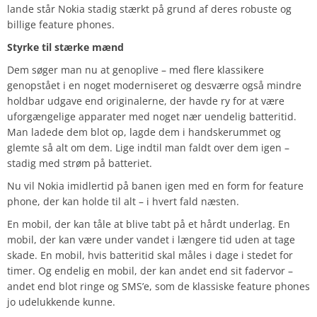
lande står Nokia stadig stærkt på grund af deres robuste og
billige feature phones.
Styrke til stærke mænd
Dem søger man nu at genoplive – med flere klassikere
genopstået i en noget moderniseret og desværre også mindre
holdbar udgave end originalerne, der havde ry for at være
uforgængelige apparater med noget nær uendelig batteritid.
Man ladede dem blot op, lagde dem i handskerummet og
glemte så alt om dem. Lige indtil man faldt over dem igen –
stadig med strøm på batteriet.
Nu vil Nokia imidlertid på banen igen med en form for feature
phone, der kan holde til alt – i hvert fald næsten.
En mobil, der kan tåle at blive tabt på et hårdt underlag. En
mobil, der kan være under vandet i længere tid uden at tage
skade. En mobil, hvis batteritid skal måles i dage i stedet for
timer. Og endelig en mobil, der kan andet end sit fadervor –
andet end blot ringe og SMS’e, som de klassiske feature phones
jo udelukkende kunne.