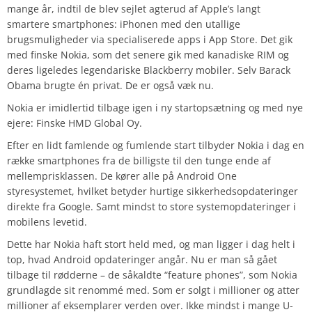
mange år, indtil de blev sejlet agterud af Apple’s langt
smartere smartphones: iPhonen med den utallige
brugsmuligheder via specialiserede apps i App Store. Det gik
med finske Nokia, som det senere gik med kanadiske RIM og
deres ligeledes legendariske Blackberry mobiler. Selv Barack
Obama brugte én privat. De er også væk nu.
Nokia er imidlertid tilbage igen i ny startopsætning og med nye
ejere: Finske HMD Global Oy.
Efter en lidt famlende og fumlende start tilbyder Nokia i dag en
række smartphones fra de billigste til den tunge ende af
mellemprisklassen. De kører alle på Android One
styresystemet, hvilket betyder hurtige sikkerhedsopdateringer
direkte fra Google. Samt mindst to store systemopdateringer i
mobilens levetid.
Dette har Nokia haft stort held med, og man ligger i dag helt i
top, hvad Android opdateringer angår. Nu er man så gået
tilbage til rødderne – de såkaldte “feature phones”, som Nokia
grundlagde sit renommé med. Som er solgt i millioner og atter
millioner af eksemplarer verden over. Ikke mindst i mange U-