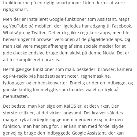
funktionerne på en rigtig smartphone. Uden derfor at være
rigtig smart.
Men der er installeret Google-funktioner som Assistant, Maps
og YouTube på mobilen, der ligeledes har adgang til Facebook,
WhatsApp og Twitter. Det er dog ikke regulære apps, men blot
henvisninger til browser-versionen af de pågældende aps. Og
man skal være meget afhængig af sine sociale medier for at
gide checke endsige bruge dem aktivt på denne Nokia. Det er
alt for kompliceret i praksis.
Hertil gængse funktioner som mail, beskeder, browser, kamera
og FM-radio (via headset) samt noter, regnemaskine,
lydoptager og enhedskonverter. Endelig er der en indbygget og
ganske kraftig lommelygte, som tændes via et op-tryk på
menutasten.
Det bedste, man kan sige om KaiOS er, at det virker. Den
største kritik er, at det virker langsomt. Det kræver således
mange tryk at arbejde sig gennem menuerne og finde den
funktion, man har brug for. Her kan man med fordel skyde
genvej og bruge den indbyggede Google Assistant, der kan