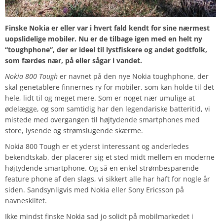
Finske Nokia er eller var i hvert fald kendt for sine nærmest
uopslidelige mobiler. Nu er de tilbage igen med en helt ny
“toughphone”, der er ideel til lystfiskere og andet godtfolk,
som færdes nær, på eller sågar i vandet.
Nokia 800 Tough
er navnet på den nye Nokia toughphone, der
skal genetablere finnernes ry for mobiler, som kan holde til det
hele, lidt til og meget mere. Som er noget nær umulige at
ødelægge, og som samtidig har den legendariske batteritid, vi
mistede med overgangen til højtydende smartphones med
store, lysende og strømslugende skærme.
Nokia 800 Tough er et yderst interessant og anderledes
bekendtskab, der placerer sig et sted midt mellem en moderne
højtydende smartphone. Og så en enkel strømbesparende
feature phone af den slags, vi sikkert alle har haft for nogle år
siden. Sandsynligvis med Nokia eller Sony Ericsson på
navneskiltet.
Ikke mindst finske Nokia sad jo solidt på mobilmarkedet i