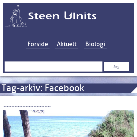
Hop til indhold
Forside
Aktuelt
Biologi
Søg
efter:
Tag-arkiv:
Facebook
Nokia 800 Tough