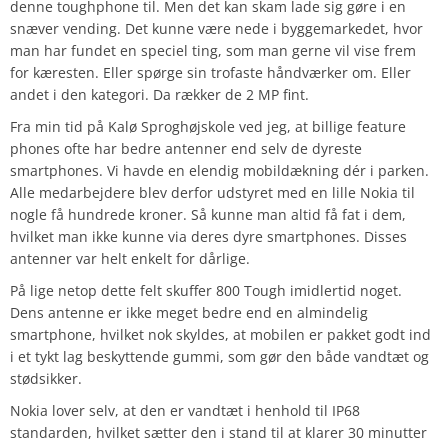
denne toughphone til. Men det kan skam lade sig gøre i en
snæver vending. Det kunne være nede i byggemarkedet, hvor
man har fundet en speciel ting, som man gerne vil vise frem
for kæresten. Eller spørge sin trofaste håndværker om. Eller
andet i den kategori. Da rækker de 2 MP fint.
Fra min tid på Kalø Sproghøjskole ved jeg, at billige feature
phones ofte har bedre antenner end selv de dyreste
smartphones. Vi havde en elendig mobildækning dér i parken.
Alle medarbejdere blev derfor udstyret med en lille Nokia til
nogle få hundrede kroner. Så kunne man altid få fat i dem,
hvilket man ikke kunne via deres dyre smartphones. Disses
antenner var helt enkelt for dårlige.
På lige netop dette felt skuffer 800 Tough imidlertid noget.
Dens antenne er ikke meget bedre end en almindelig
smartphone, hvilket nok skyldes, at mobilen er pakket godt ind
i et tykt lag beskyttende gummi, som gør den både vandtæt og
stødsikker.
Nokia lover selv, at den er vandtæt i henhold til IP68
standarden, hvilket sætter den i stand til at klarer 30 minutter