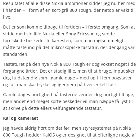
Resultatet af alle disse Nokia-ambitioner sidder jeg nu her med
i hånden – i form af en sort-grå 800 Tough, der netop er vakt til
live.
Det er som komme tilbage til fortiden – i første omgang. Som at
sidde med sin lille Nokia eller Sony Ericsson og sende
forelskede beskeder til kæresten, som man møjsommeligt
måtte taste ind på det mikroskopiske tastatur, der dengang var
standarden.
Tastaturet på den nye Nokia 800 Tough er dog vokset noget i de
forgangne årtier. Det er stadig lille, men til at bruge. Input sker
dog fuldstændig som i gamle dage – med op til fem bogstaver
og tal, man skal trykke sig igennem på hver enkelt tast.
Gamle dages hurtighed på tasterne vender dog hurtigt tilbage,
men andet end meget korte beskeder vil man næppe få lyst til
at skrive på dette ellers velfungerende tastatur.
Kai og kameraet
Jeg havde aldrig hørt om det før, men styresystemet på Nokia
800 Tough hedder KaiOS og er designet til at efterligne nogle af