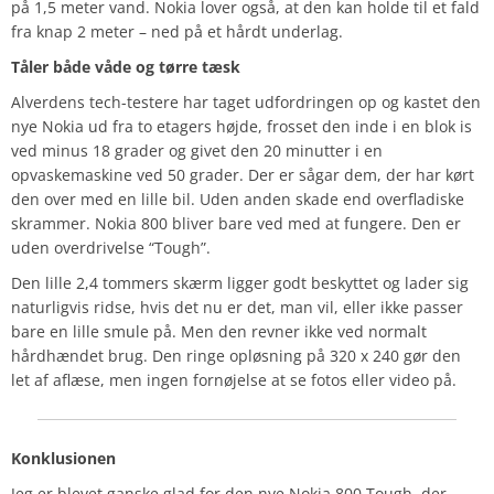
på 1,5 meter vand. Nokia lover også, at den kan holde til et fald
fra knap 2 meter – ned på et hårdt underlag.
Tåler både våde og tørre tæsk
Alverdens tech-testere har taget udfordringen op og kastet den
nye Nokia ud fra to etagers højde, frosset den inde i en blok is
ved minus 18 grader og givet den 20 minutter i en
opvaskemaskine ved 50 grader. Der er sågar dem, der har kørt
den over med en lille bil. Uden anden skade end overfladiske
skrammer. Nokia 800 bliver bare ved med at fungere. Den er
uden overdrivelse “Tough”.
Den lille 2,4 tommers skærm ligger godt beskyttet og lader sig
naturligvis ridse, hvis det nu er det, man vil, eller ikke passer
bare en lille smule på. Men den revner ikke ved normalt
hårdhændet brug. Den ringe opløsning på 320 x 240 gør den
let af aflæse, men ingen fornøjelse at se fotos eller video på.
Konklusionen
Jeg er blevet ganske glad for den nye Nokia 800 Tough, der