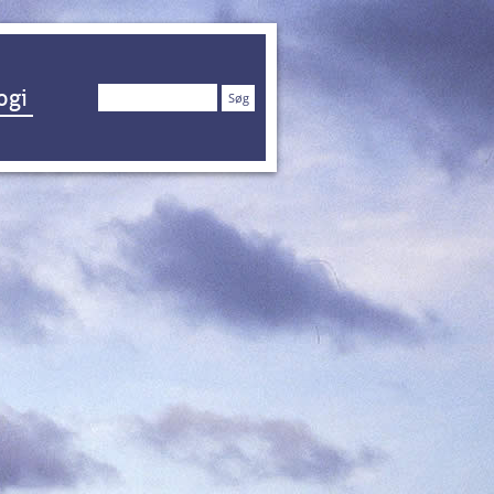
Søg
ogi
efter: