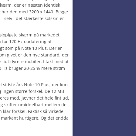
 skærm, der er næsten identisk
cher den med 3200 x 1440. Begge
– selv i det stærkeste solskin er
st højopløste skærm på markedet
 for 120 Hz opdatering af
gt som på Note 10 Plus. Der er
som givet er den nye standard, der
 lidt dyrere mobiler. I takt med at
20 Hz bruger 20-25 % mere strøm
sidste års Note 10 Plus, der kun
ig ingen større forskel. De 12 MB
res med, jævner det hele fint ud,
jeg skifter umiddelbart mellem de
klar forskel. Faktisk så virkede
n markant hurtigere. Og det endda