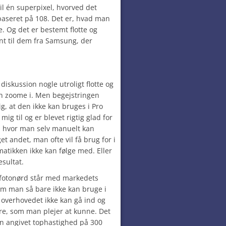
il én superpixel, hvorved det
baseret på 108. Det er, hvad man
. Og det er bestemt flotte og
nt til dem fra Samsung, der
skussion nogle utroligt flotte og
kan zoome i. Men begejstringen
ig, at den ikke kan bruges i Pro
ig til og er blevet rigtig glad for
g, hvor man selv manuelt kan
t andet, man ofte vil få brug for i
atikken ikke kan følge med. Eller
sultat.
m fotonørd står med markedets
m man så bare ikke kan bruge i
overhovedet ikke kan gå ind og
tre, som man plejer at kunne. Det
en angivet tophastighed på 300