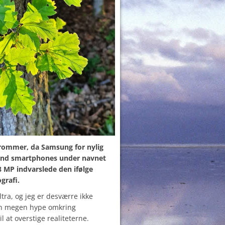
 trommer, da Samsung for nylig
h-end smartphones under navnet
8 MP indvarslede den ifølge
grafi.
tra, og jeg er desværre ikke
en megen hype omkring
l at overstige realiteterne.