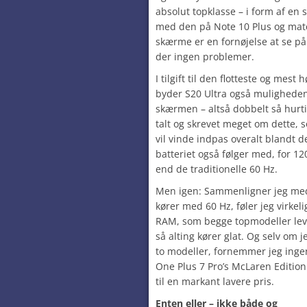
absolut topklasse – i form af en
med den på Note 10 Plus og mat
skærme er en fornøjelse at se på 
der ingen problemer.
I tilgift til den flotteste og me
byder S20 Ultra også muligheden
skærmen – altså dobbelt så hurti
talt og skrevet meget om dette, 
vil vinde indpas overalt blandt de
batteriet også følger med, for 1
end de traditionelle 60 Hz.
Men igen: Sammenligner jeg med 
kører med 60 Hz, føler jeg virkel
RAM, som begge topmodeller leve
så alting kører glat. Og selv om 
to modeller, fornemmer jeg ingen 
One Plus 7 Pro’s McLaren Editio
til en markant lavere pris.
Enten eller – ikke både og