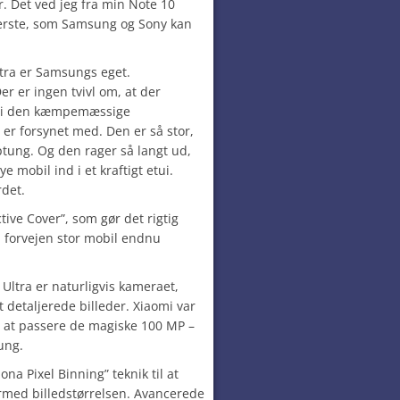
. Det ved jeg fra min Note 10
perste, som Samsung og Sony kan
tra er Samsungs eget.
er er ingen tvivl om, at der
 i den kæmpemæssige
er forsynet med. Den er så stor,
tung. Og den rager så langt ud,
 mobil ind i et kraftigt etui.
rdet.
tive Cover”, som gør det rigtig
 forvejen stor mobil endnu
 Ultra er naturligvis kameraet,
 detaljerede billeder. Xiaomi var
l at passere de magiske 100 MP –
ung.
a Pixel Binning” teknik til at
ermed billedstørrelsen. Avancerede