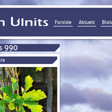
Hop til indhold
Forside
Aktuelt
Biol
s 990
ra