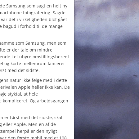
ede Samsung som sagt en helt ny
martphone fotografering. Sagde
var det i virkeligheden blot gået
ke bagud i forhold til de mange
et samme som Samsung, men som
Ofte er der tale om mindre
nde i et uhyre omstillingsberedt
el og korte mellemrum lancerer
ørst med det sidste.
ens natur ikke følge med i dette
rivalen Apple heller ikke kan. De
je styktal, at hele
e kompliceret. Og arbejdsgangen
m er først med det sidste, skal
 eller Apple. Men en af de
ksempel herpå er den nyligt
 var den første mobil med et 108