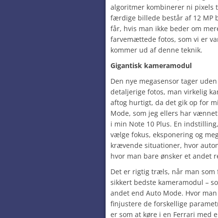
algoritmer kombinerer ni pixels t
færdige billede består af 12 MP 
får, hvis man ikke beder om mere
farvemættede fotos, som vi er va
kommer ud af denne teknik.
Gigantisk kameramodul
Den nye megasensor tager uden di
detaljerige fotos, man virkelig 
aftog hurtigt, da det gik op for m
Mode, som jeg ellers har vænnet m
i min Note 10 Plus. En indstillin
vælge fokus, eksponering og mege
krævende situationer, hvor autom
hvor man bare ønsker et andet re
Det er rigtig træls, når man so
sikkert bedste kameramodul – so
andet end Auto Mode. Hvor man 
finjustere de forskellige parame
er som at køre i en Ferrari med 