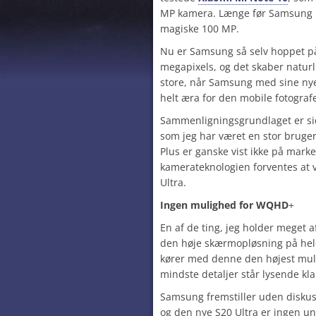
MP kamera. Længe før Samsung 
magiske 100 MP.
Nu er Samsung så selv hoppet 
megapixels, og det skaber naturl
store, når Samsung med sine nye
helt æra for den mobile fotograf
Sammenligningsgrundlaget er sid
som jeg har været en stor bruge
Plus er ganske vist ikke på mar
kamerateknologien forventes a
Ultra.
Ingen mulighed for WQHD
+
En af de ting, jeg holder meget a
den høje skærmopløsning på hele
kører med denne den højest mul
mindste detaljer står lysende kla
Samsung fremstiller uden disku
og den nye S20 Ultra er ingen u