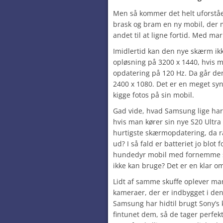
Men så kommer det helt uforstå
brask og bram en ny mobil, der m
andet til at ligne fortid. Med ma
Imidlertid kan den nye skærm ik
opløsning på 3200 x 1440, hvis 
opdatering på 120 Hz. Da går d
2400 x 1080. Det er en meget synli
kigge fotos på sin mobil.
Gad vide, hvad Samsung lige har 
hvis man kører sin nye S20 Ultra
hurtigste skærmopdatering, da r
ud? I så fald er batteriet jo blot f
hundedyr mobil med fornemme s
ikke kan bruge? Det er en klar 
Lidt af samme skuffe oplever m
kameraer, der er indbygget i de
Samsung har hidtil brugt Sony’
fintunet dem, så de tager perfek