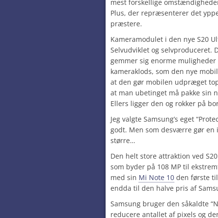
mest forskellige omstændigheder
Plus, der repræsenterer det yp
præstere.
Kameramodulet i den nye S20 Ul
Selvudviklet og selvproduceret. D
gemmer sig enorme muligheder
kameraklods, som den nye mobil 
at den gør mobilen udpræget top
at man ubetinget må pakke sin nye
Ellers ligger den og rokker på bo
Jeg valgte Samsung’s eget “Protec
godt. Men som desværre gør en i
større…
Den helt store attraktion ved S20
som byder på 108 MP til ekstremt
med sin
Mi Note 10
den første ti
endda til den halve pris af Sams
Samsung bruger den såkaldte “Non
reducere antallet af pixels og d