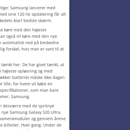
elige: Samsung lancerer med
ed sine 120 Hz opdatering får alt
rkedets klart bedste skærm.
ke køre med den højeste
man også vil køre med den nye
en automatisk ned på beskedne
g forskel, hvis man er vant til at
tænkt her. De har givet tænkt, at
 i højeste opløsning og med
ækker batteriet måske ikke dagen
or lille, for hvem vil købe en
pecifikationer, som man bare
ommer, Samsung.
an desværre med de spritnye
n nye Samsung Galaxy S20 Ultra.
s kameramoduler og gennem årene
te billeder. Hver gang. Under de