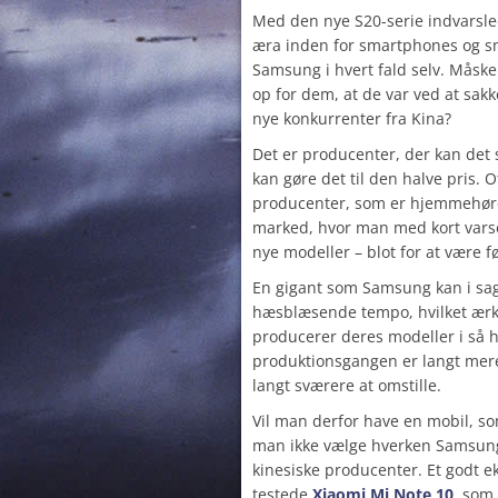
Med den nye S20-serie indvarsl
æra inden for smartphones og s
Samsung i hvert fald selv. Måske 
op for dem, at de var ved at sak
nye konkurrenter fra Kina?
Det er producenter, der kan d
kan gøre det til den halve pris. 
producenter, som er hjemmehøre
marked, hvor man med kort vars
nye modeller – blot for at være f
En gigant som Samsung kan i sag
hæsblæsende tempo, hvilket ærke
producerer deres modeller i så hø
produktionsgangen er langt mer
langt sværere at omstille.
Vil man derfor have en mobil, so
man ikke vælge hverken Samsung
kinesiske producenter. Et godt e
testede
Xiaomi Mi Note 10
, som