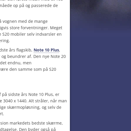
nåede op på og passerede de
på vognen med de mange
igvis store forventninger. Meget
 S20 mobiler selv indvarsler en
ering.
ste års flagskib,
Note 10 Plus
,
r og beundrer af. Den nye Note 20
kedet endnu, men
t være den samme som på S20
f på sidste års Note 10 Plus, er
 3040 x 1440. Alt stråler, når man
ige skærmopløsning, og selv de
rt.
ssion markedets bedste skærme,
ndtagelse. Den byder også på