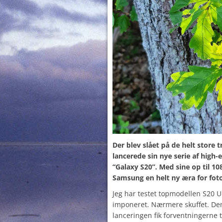
Der blev slået på de helt store
lancerede sin nye serie af hig
“Galaxy S20”. Med sine op til 10
Samsung en helt ny æra for foto
Jeg har testet topmodellen S20 Ul
imponeret. Nærmere skuffet. D
lanceringen fik forventningerne ti