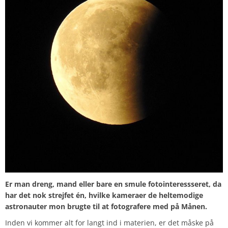
Er man dreng, mand eller bare en smule fotointeressseret, da
har det nok strejfet én, hvilke kameraer de heltemodige
astronauter mon brugte til at fotografere med på Månen.
Inden vi kommer alt for langt ind i materien, er det måske på