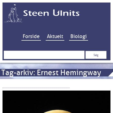
Hop til indhold
Forside
Aktuelt
Biologi
Søg
efter:
Tag-arkiv:
Ernest Hemingway
Det første kamera på Månen