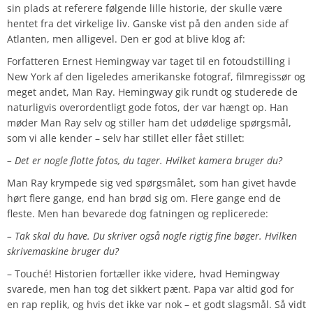
sin plads at referere følgende lille historie, der skulle være
hentet fra det virkelige liv. Ganske vist på den anden side af
Atlanten, men alligevel. Den er god at blive klog af:
Forfatteren Ernest Hemingway var taget til en fotoudstilling i
New York af den ligeledes amerikanske fotograf, filmregissør og
meget andet, Man Ray. Hemingway gik rundt og studerede de
naturligvis overordentligt gode fotos, der var hængt op. Han
møder Man Ray selv og stiller ham det udødelige spørgsmål,
som vi alle kender – selv har stillet eller fået stillet:
– Det er nogle flotte fotos, du tager. Hvilket kamera bruger du?
Man Ray krympede sig ved spørgsmålet, som han givet havde
hørt flere gange, end han brød sig om. Flere gange end de
fleste. Men han bevarede dog fatningen og replicerede:
– Tak skal du have. Du skriver også nogle rigtig fine bøger. Hvilken
skrivemaskine bruger du?
– Touché! Historien fortæller ikke videre, hvad Hemingway
svarede, men han tog det sikkert pænt. Papa var altid god for
en rap replik, og hvis det ikke var nok – et godt slagsmål. Så vidt