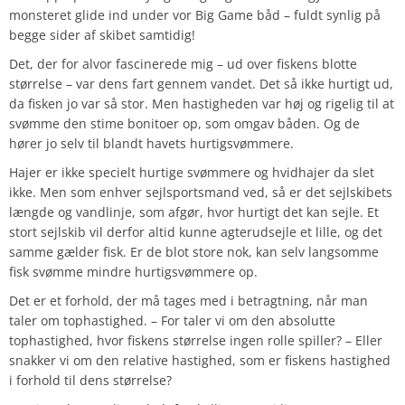
monsteret glide ind under vor Big Game båd – fuldt synlig på
begge sider af skibet samtidig!
Det, der for alvor fascinerede mig – ud over fiskens blotte
størrelse – var dens fart gennem vandet. Det så ikke hurtigt ud,
da fisken jo var så stor. Men hastigheden var høj og rigelig til at
svømme den stime bonitoer op, som omgav båden. Og de
hører jo selv til blandt havets hurtigsvømmere.
Hajer er ikke specielt hurtige svømmere og hvidhajer da slet
ikke. Men som enhver sejlsportsmand ved, så er det sejlskibets
længde og vandlinje, som afgør, hvor hurtigt det kan sejle. Et
stort sejlskib vil derfor altid kunne agterudsejle et lille, og det
samme gælder fisk. Er de blot store nok, kan selv langsomme
fisk svømme mindre hurtigsvømmere op.
Det er et forhold, der må tages med i betragtning, når man
taler om tophastighed. – For taler vi om den absolutte
tophastighed, hvor fiskens størrelse ingen rolle spiller? – Eller
snakker vi om den relative hastighed, som er fiskens hastighed
i forhold til dens størrelse?