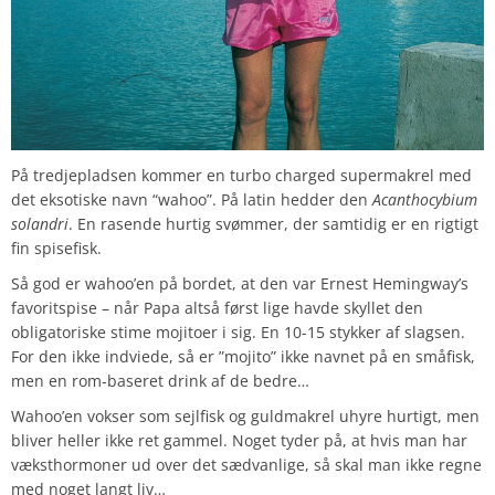
På tredjepladsen kommer en turbo charged supermakrel med
det eksotiske navn “wahoo”. På latin hedder den
Acanthocybium
solandri
. En rasende hurtig svømmer, der samtidig er en rigtigt
fin spisefisk.
Så god er wahoo’en på bordet, at den var Ernest Hemingway’s
favoritspise – når Papa altså først lige havde skyllet den
obligatoriske stime mojitoer i sig. En 10-15 stykker af slagsen.
For den ikke indviede, så er ”mojito” ikke navnet på en småfisk,
men en rom-baseret drink af de bedre…
Wahoo’en vokser som sejlfisk og guldmakrel uhyre hurtigt, men
bliver heller ikke ret gammel. Noget tyder på, at hvis man har
væksthormoner ud over det sædvanlige, så skal man ikke regne
med noget langt liv…