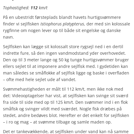
Tophastighed:
112
km/t
På en ubestridt førsteplads blandt havets hurtigsvømmere
finder vi sejlfisken
Istiophorus platypterus
, der med sin kolossale
rygfinne om nogen lever op til både sit engelske og danske
navn.
Sejlfisken kan lægge sit kolossalt store rygsejl ned i en dertil
indrette fure, så den ingen vandmodstand yder overhovedet.
Den op til 3 meter lange og 50 kg tunge hurtigsvømmer bruger
ellers sejlet til at imponere andre sejlfisk med. I gydetiden kan
man således se småflokke af sejlfisk ligge og baske i overfladen
– ofte med hele sejlet ude af vandet.
Svømmehastigheden er målt til 112 km/t, men ikke nok med
det: Videooptagelser har vist, at sejlfisken kan svinge sit sværd
fra side til side med op til 125 km/t. Den svømmer ind i en flok
småfisk og svinger vildt med sværdet. Nogle fisk dræbes på
stedet, andre bedøves blot. Herefter er det enkelt for sejlfisken
– i ro og mag – at svømme tilbage og samle maden op.
Det er tankevækkende, at sejlfisken under vand kan nå samme