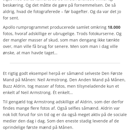
beskæring. Og det måtte de gøre på fornemmelsen. De så
aldrig, hvad de fotograferede – før bagefter. Og da var det jo
for sent.
Apollo rumprogrammet producerede samlet omkring
18.000
fotos, hvoraf adskillige er ubrugelige. Trods fotokurserne. Og
der mangler masser af skud, som man dengang ikke tænkte
over, man ville få brug for senere. Men som man i dag ville
ønske, at man havde taget…
Et rigtig godt eksempel herpå er såmænd selveste Den Første
Mand på Månen: Neil Armstrong. Den Anden Mand på Månen,
Buzz Aldrin, tog masser af fotos, men tilsyneladende kun et
enkelt af Neil Armstrong. Ét enkelt…
Til gengæld tog Armstrong adskillige af Aldrin, som der derfor
findes mange flere fotos af. Også selfies såmænd. Aldrin var
nok lidt forud for sin tid og er da også meget aktiv på de sociale
medier den dag i dag. Som den eneste stadig levende af de
oprindelige første mænd på Månen.