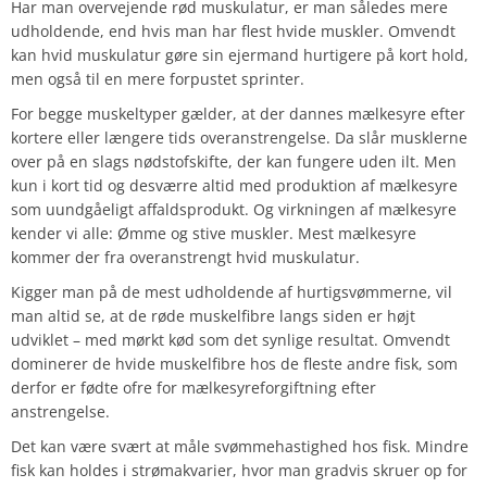
Har man overvejende rød muskulatur, er man således mere
udholdende, end hvis man har flest hvide muskler. Omvendt
kan hvid muskulatur gøre sin ejermand hurtigere på kort hold,
men også til en mere forpustet sprinter.
For begge muskeltyper gælder, at der dannes mælkesyre efter
kortere eller længere tids overanstrengelse. Da slår musklerne
over på en slags nødstofskifte, der kan fungere uden ilt. Men
kun i kort tid og desværre altid med produktion af mælkesyre
som uundgåeligt affaldsprodukt. Og virkningen af mælkesyre
kender vi alle: Ømme og stive muskler. Mest mælkesyre
kommer der fra overanstrengt hvid muskulatur.
Kigger man på de mest udholdende af hurtigsvømmerne, vil
man altid se, at de røde muskelfibre langs siden er højt
udviklet – med mørkt kød som det synlige resultat. Omvendt
dominerer de hvide muskelfibre hos de fleste andre fisk, som
derfor er fødte ofre for mælkesyreforgiftning efter
anstrengelse.
Det kan være svært at måle svømmehastighed hos fisk. Mindre
fisk kan holdes i strømakvarier, hvor man gradvis skruer op for