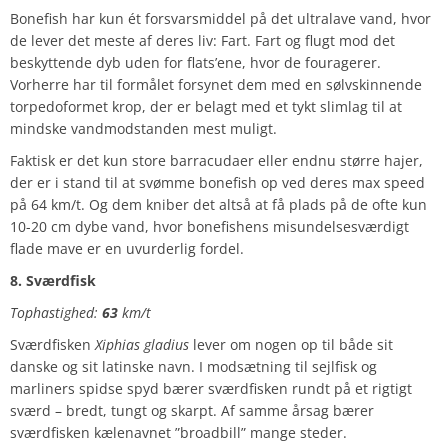
Bonefish har kun ét forsvarsmiddel på det ultralave vand, hvor
de lever det meste af deres liv: Fart. Fart og flugt mod det
beskyttende dyb uden for flats’ene, hvor de fouragerer.
Vorherre har til formålet forsynet dem med en sølvskinnende
torpedoformet krop, der er belagt med et tykt slimlag til at
mindske vandmodstanden mest muligt.
Faktisk er det kun store barracudaer eller endnu større hajer,
der er i stand til at svømme bonefish op ved deres max speed
på 64 km/t. Og dem kniber det altså at få plads på de ofte kun
10-20 cm dybe vand, hvor bonefishens misundelsesværdigt
flade mave er en uvurderlig fordel.
8. Sværdfisk
Tophastighed:
63
km/t
Sværdfisken
Xiphias gladius
lever om nogen op til både sit
danske og sit latinske navn. I modsætning til sejlfisk og
marliners spidse spyd bærer sværdfisken rundt på et rigtigt
sværd – bredt, tungt og skarpt. Af samme årsag bærer
sværdfisken kælenavnet ”broadbill” mange steder.