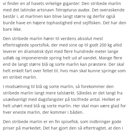
vi finder en af havets virkelige giganter: Den stribede marlin
med det latinske artsnavn
Tetrapturus audax
. Det overaskende
består i, at marlinen kan blive langt større og derfor også
burde have en højere tophastighed end sejlfisken. Det har den
bare ikke.
Den stribede marlin hører til verdens absolut mest
eftertragtede sportsfisk, der med sine op til godt 200 kg altid
leverer en dramatisk dyst med flere hundrede meter lange
udløb og imponerende spring helt ud af vandet. Mange flere
end de langt større blå og sorte marlin kan præstere. Der skal
helt enkelt fart over feltet til, hvis man skal kunne springe som
en stribet marlin.
I modsætning til blå og sorte marlin, så forekommer den
stribede marlin langt mere talstærkt. Således er det langt fra
usædvanligt med dagsfangster på tocifrede antal. Hvilket er
helt uhørt med blå og sorte marlin. Her skal man være glad for
hver eneste marlin, der kommer i båden.
Den stribede marlin er en fin spisefisk, som indbringer gode
priser på markedet. Det har gjort den så eftertragtet, at den i