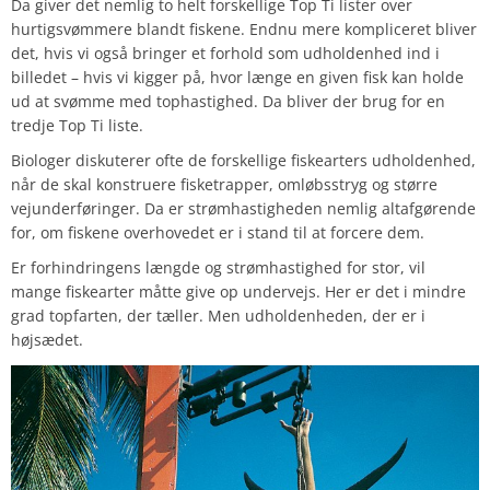
Da giver det nemlig to helt forskellige Top Ti lister over
hurtigsvømmere blandt fiskene. Endnu mere kompliceret bliver
det, hvis vi også bringer et forhold som udholdenhed ind i
billedet – hvis vi kigger på, hvor længe en given fisk kan holde
ud at svømme med tophastighed. Da bliver der brug for en
tredje Top Ti liste.
Biologer diskuterer ofte de forskellige fiskearters udholdenhed,
når de skal konstruere fisketrapper, omløbsstryg og større
vejunderføringer. Da er strømhastigheden nemlig altafgørende
for, om fiskene overhovedet er i stand til at forcere dem.
Er forhindringens længde og strømhastighed for stor, vil
mange fiskearter måtte give op undervejs. Her er det i mindre
grad topfarten, der tæller. Men udholdenheden, der er i
højsædet.