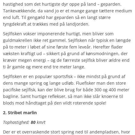
hastighed som det hurtigste dyr oppe på land – geparden.
Tankevækkende, da vand jo er et mange gange tættere medium
end luft. Til gengæld har geparden så en langt større
tyngdekraft at trækkes med på landjorden.
Sejlfisken vokser imponerende hurtigt, men bliver som
guldmakrellen ikke ret gammel. Sejlfisken når typisk en længde
på to meter i løbet af sine første fem leveår. Herefter flader
væksten kraftigt ud – sikkert på grund af kønsmodningen, der
kræver megen energi – og de færreste sejlfisk bliver ældre end
ti år gamle og mere end tre meter lange.
Sejlfisken er en populær sportsfisk – ikke mindst på grund af
dens mange spring og lange udløb. Fluefisker man den store
pacifiske sejlfisk, kan der blive brug for både 300 og 400 meter
bagline. Samt hurtige reflekser, så man ikke slår knoerne til
blods mod håndtaget på den vildt roterende spole!
2. Stribet marlin
Tophastighed:
80
km/t
Der er et overraskende stort spring ned til andenpladsen, hvor