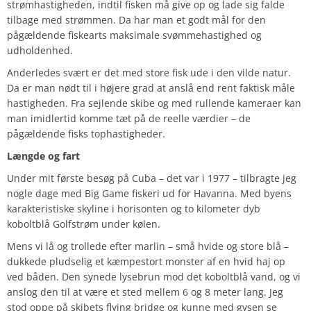
strømhastigheden, indtil fisken må give op og lade sig falde
tilbage med strømmen. Da har man et godt mål for den
pågældende fiskearts maksimale svømmehastighed og
udholdenhed.
Anderledes svært er det med store fisk ude i den vilde natur.
Da er man nødt til i højere grad at anslå end rent faktisk måle
hastigheden. Fra sejlende skibe og med rullende kameraer kan
man imidlertid komme tæt på de reelle værdier – de
pågældende fisks tophastigheder.
Længde og fart
Under mit første besøg på Cuba – det var i 1977 – tilbragte jeg
nogle dage med Big Game fiskeri ud for Havanna. Med byens
karakteristiske skyline i horisonten og to kilometer dyb
koboltblå Golfstrøm under kølen.
Mens vi lå og trollede efter marlin – små hvide og store blå –
dukkede pludselig et kæmpestort monster af en hvid haj op
ved båden. Den synede lysebrun mod det koboltblå vand, og vi
anslog den til at være et sted mellem 6 og 8 meter lang. Jeg
stod oppe på skibets flying bridge og kunne med gysen se