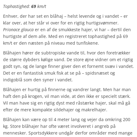
Tophastighed:
69
km/t
Enhver, der har set en blåhaj – helst levende og i vandet – er
klar over, at her står vi over for en rigtig hurtigsvømmer.
Prionace glauca
er en af de smukkeste hajer, vi har – dertil den
hurtigste af dem alle. Med en registreret tophastighed på 69
km/t er den næsten på niveau med tunfiskene.
Blåhajen hører de subtropiske vande til, hvor den foretrækker
de større dybders kølige vand. De store øjne vidner om et rigtig
godt syn, og de lange finner giver den et fornemt svæv i vandet.
Det er en fantastisk smuk fisk at se på – spidsnæset og
indigoblå som den syner i vandet.
Blåhajen er hurtig på finnerne og vandrer langt. Men har man
haft den på krogen, vil man vide, at den ikke er specielt stærk.
Vil man have sig en rigtig dyst med råstærke hajer, skal må gå
efter de mere kompakte sildehajer og makrelhajer.
Blåhajen kan være op til 4 meter lang og vejer da omkring 200
kg. Store blåhajer har ofte været involveret i angreb på
mennesker. Sportsdykkere undgår derfor områder med mange