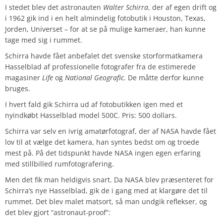
I stedet blev det astronauten
Walter Schirra
, der af egen drift og
i 1962 gik ind i en helt almindelig fotobutik i Houston, Texas,
Jorden, Universet – for at se på mulige kameraer, han kunne
tage med sig i rummet.
Schirra havde fået anbefalet det svenske storformatkamera
Hasselblad af professionelle fotografer fra de estimerede
magasiner
Life
og
National
Geografic
. De måtte derfor kunne
bruges.
I hvert fald gik Schirra ud af fotobutikken igen med et
nyindkøbt Hasselblad model 500C. Pris: 500 dollars.
Schirra var selv en ivrig amatørfotograf, der af NASA havde fået
lov til at vælge det kamera, han syntes bedst om og troede
mest på. På det tidspunkt havde NASA ingen egen erfaring
med stillbilled rumfotografering.
Men det fik man heldigvis snart. Da NASA blev præsenteret for
Schirra’s nye Hasselblad, gik de i gang med at klargøre det til
rummet. Det blev malet matsort, så man undgik reflekser, og
det blev gjort “astronaut-proof”: