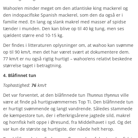
Wahoo’en minder meget om den atlantiske king mackerel og
den indopacifiske Spanish mackerel, som den da også er i
familie med. En lang og slank makrel med masser af spidse
tænder i munden. Den kan blive op til 40 kg tung, men ses
sjældent større end 10-15 kg.
Der findes i litteraturen oplysninger om, at wahoo kan svømme
op til 90 km/t, men det har været svært at dokumentere dem.
77 km/t er nu også rigtig hurtigt – wahoo’ens relativt beskedne
størrelse taget i betragtning.
4. Blåfinnet tun
Tophastighed:
76
km/t
Det var forventet, at den blåfinnede tun
Thunnus thynnus
ville
være at finde på hurtigsvømmernes Top Ti. Den blåfinnede tun
er hurtigt svømmende og langt vandrende. Således stammede
de kæmpestore tun, der i efterkrigsårene jagtede sild, makrel
og hornfisk helt oppe i Øresund, fra Middelhavet i syd. Og det
var kun de største og hurtigste, der nåede helt herop.