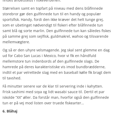
findes andetsteds i fiskeverdenen.
Størrelsen samt en topfart på niveau med dens blåfinnede
storebror gør den gulfinnede tun til en handy og populær
sportsfisk. Handy, fordi den ikke kræver det helt tunge grej,
som er ubetinget nødvendigt til fiskeri efter blåfinnede tun
samt blå og sorte marlin. Den gulfinnede tun kan således fiskes
på samme grej som sejlfisk, guldmakrel, wahoo og tilsvarende
mellemvægtere.
Og så er den uhyre velsmagende. Jeg skal sent glemme en dag
ud for Cabo San Lucas i Mexico, hvor vi fik en håndfuld
mellemstore tun indenbords af den gulfinnede slags. De
hamrede på deres karakteristiske vis imod bundbrædderne,
indtil et par velrettede slag med en baseball kølle fik bragt dem
til tavshed.
Få minutter senere var de klar til servering inde i kahytten.
Frisk sashimi med soya og lidt wasabi sauce til. Dertil et par
iskolde “XX” øller. Da forstår man, hvorfor også den gulfinnede
tun er på vej mod listen over truede fiskearter…
6. Blåhaj