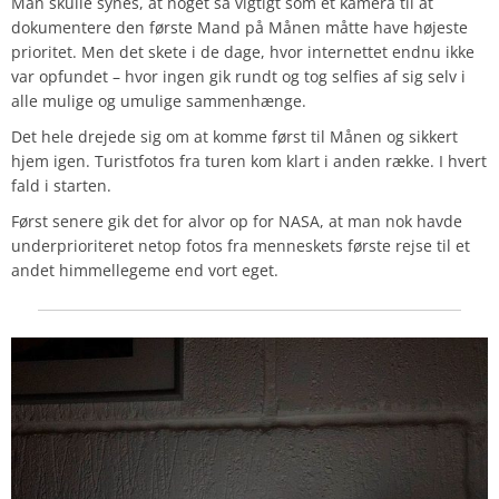
Man skulle synes, at noget så vigtigt som et kamera til at
dokumentere den første Mand på Månen måtte have højeste
prioritet. Men det skete i de dage, hvor internettet endnu ikke
var opfundet – hvor ingen gik rundt og tog selfies af sig selv i
alle mulige og umulige sammenhænge.
Det hele drejede sig om at komme først til Månen og sikkert
hjem igen. Turistfotos fra turen kom klart i anden række. I hvert
fald i starten.
Først senere gik det for alvor op for NASA, at man nok havde
underprioriteret netop fotos fra menneskets første rejse til et
andet himmellegeme end vort eget.