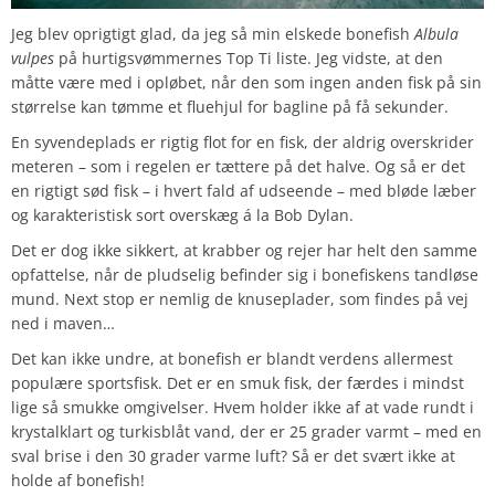
Jeg blev oprigtigt glad, da jeg så min elskede bonefish
Albula
vulpes
på hurtigsvømmernes Top Ti liste. Jeg vidste, at den
måtte være med i opløbet, når den som ingen anden fisk på sin
størrelse kan tømme et fluehjul for bagline på få sekunder.
En syvendeplads er rigtig flot for en fisk, der aldrig overskrider
meteren – som i regelen er tættere på det halve. Og så er det
en rigtigt sød fisk – i hvert fald af udseende – med bløde læber
og karakteristisk sort overskæg á la Bob Dylan.
Det er dog ikke sikkert, at krabber og rejer har helt den samme
opfattelse, når de pludselig befinder sig i bonefiskens tandløse
mund. Next stop er nemlig de knuseplader, som findes på vej
ned i maven…
Det kan ikke undre, at bonefish er blandt verdens allermest
populære sportsfisk. Det er en smuk fisk, der færdes i mindst
lige så smukke omgivelser. Hvem holder ikke af at vade rundt i
krystalklart og turkisblåt vand, der er 25 grader varmt – med en
sval brise i den 30 grader varme luft? Så er det svært ikke at
holde af bonefish!