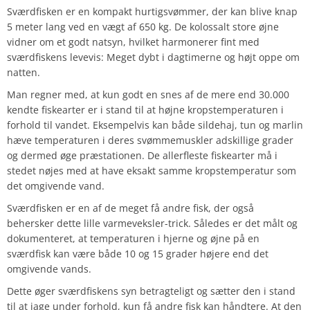
Sværdfisken er en kompakt hurtigsvømmer, der kan blive knap
5 meter lang ved en vægt af 650 kg. De kolossalt store øjne
vidner om et godt natsyn, hvilket harmonerer fint med
sværdfiskens levevis: Meget dybt i dagtimerne og højt oppe om
natten.
Man regner med, at kun godt en snes af de mere end 30.000
kendte fiskearter er i stand til at højne kropstemperaturen i
forhold til vandet. Eksempelvis kan både sildehaj, tun og marlin
hæve temperaturen i deres svømmemuskler adskillige grader
og dermed øge præstationen. De allerfleste fiskearter må i
stedet nøjes med at have eksakt samme kropstemperatur som
det omgivende vand.
Sværdfisken er en af de meget få andre fisk, der også
behersker dette lille varmeveksler-trick. Således er det målt og
dokumenteret, at temperaturen i hjerne og øjne på en
sværdfisk kan være både 10 og 15 grader højere end det
omgivende vands.
Dette øger sværdfiskens syn betragteligt og sætter den i stand
til at jage under forhold, kun få andre fisk kan håndtere. At den