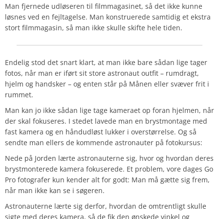
Man fjernede udløseren til filmmagasinet, så det ikke kunne
løsnes ved en fejltagelse. Man konstruerede samtidig et ekstra
stort filmmagasin, så man ikke skulle skifte hele tiden.
Endelig stod det snart klart, at man ikke bare sådan lige tager
fotos, når man er iført sit store astronaut outfit – rumdragt,
hjelm og handsker – og enten står på Månen eller svæver frit i
rummet.
Man kan jo ikke sådan lige tage kameraet op foran hjelmen, når
der skal fokuseres. I stedet lavede man en brystmontage med
fast kamera og en håndudløst lukker i overstørrelse. Og så
sendte man ellers de kommende astronauter på fotokursus:
Nede på Jorden lærte astronauterne sig, hvor og hvordan deres
brystmonterede kamera fokuserede. Et problem, vore dages Go
Pro fotografer kun kender alt for godt: Man må gætte sig frem,
når man ikke kan se i søgeren.
Astronauterne lærte sig derfor, hvordan de omtrentligt skulle
sigte med deres kamera, så de fik den ønskede vinkel og