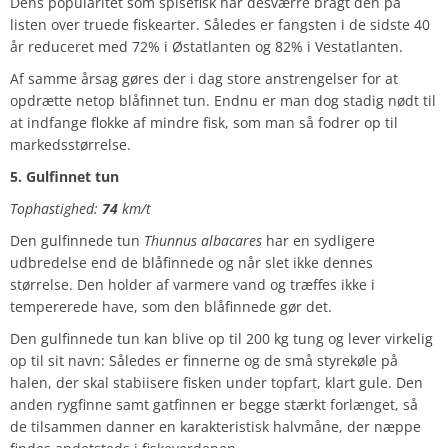
Dens popularitet som spisefisk har desværre bragt den på
listen over truede fiskearter. Således er fangsten i de sidste 40
år reduceret med 72% i Østatlanten og 82% i Vestatlanten.
Af samme årsag gøres der i dag store anstrengelser for at
opdrætte netop blåfinnet tun. Endnu er man dog stadig nødt til
at indfange flokke af mindre fisk, som man så fodrer op til
markedsstørrelse.
5. Gulfinnet tun
Tophastighed:
74
km/t
Den gulfinnede tun
Thunnus albacares
har en sydligere
udbredelse end de blåfinnede og når slet ikke dennes
størrelse. Den holder af varmere vand og træffes ikke i
tempererede have, som den blåfinnede gør det.
Den gulfinnede tun kan blive op til 200 kg tung og lever virkelig
op til sit navn: Således er finnerne og de små styrekøle på
halen, der skal stabiisere fisken under topfart, klart gule. Den
anden rygfinne samt gatfinnen er begge stærkt forlænget, så
de tilsammen danner en karakteristisk halvmåne, der næppe