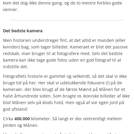
kom det dog ikke denne gang, og de to mestre forblev gode
venner.
Det bedste kamera
Men historien understreger fint, at det altid er manden (eller
kvinden) bag, som tager billedet. Kameraet er blot det passive
redskab, man bruger til at fotografere med. Selv det bedste
kamera kan ikke tage gode fotos uden en god fotograf til at
indstille det.
Fotografiets historie er gammel og velkendt, så det skal vi ikke
bruge tid på her. Her skal vi udelukkende fokusere (!) på de
kameraer, der blev brugt af de første Mænd på Månen for et
halvt århundrede siden. Som bragte os ikoniske billeder af ikke
blot Månen selv på klods hold, men også af vor egen Jord på
god afstand:
Cirka
400.000
kilometer. Så langt er der omtrentligt mellem
Jorden og Månen.