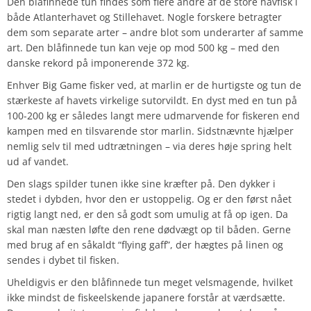
Den blåfinnede tun findes som flere andre af de store havfisk i
både Atlanterhavet og Stillehavet. Nogle forskere betragter
dem som separate arter – andre blot som underarter af samme
art. Den blåfinnede tun kan veje op mod 500 kg – med den
danske rekord på imponerende 372 kg.
Enhver Big Game fisker ved, at marlin er de hurtigste og tun de
stærkeste af havets virkelige sutorvildt. En dyst med en tun på
100-200 kg er således langt mere udmarvende for fiskeren end
kampen med en tilsvarende stor marlin. Sidstnævnte hjælper
nemlig selv til med udtrætningen – via deres høje spring helt
ud af vandet.
Den slags spilder tunen ikke sine kræfter på. Den dykker i
stedet i dybden, hvor den er ustoppelig. Og er den først nået
rigtig langt ned, er den så godt som umulig at få op igen. Da
skal man næsten løfte den rene dødvægt op til båden. Gerne
med brug af en såkaldt “flying gaff”, der hægtes på linen og
sendes i dybet til fisken.
Uheldigvis er den blåfinnede tun meget velsmagende, hvilket
ikke mindst de fiskeelskende japanere forstår at værdsætte.