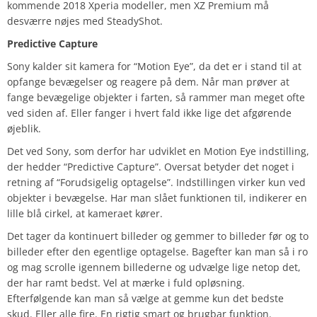
kommende 2018 Xperia modeller, men XZ Premium må
desværre nøjes med SteadyShot.
Predictive Capture
Sony kalder sit kamera for “Motion Eye”, da det er i stand til at
opfange bevægelser og reagere på dem. Når man prøver at
fange bevægelige objekter i farten, så rammer man meget ofte
ved siden af. Eller fanger i hvert fald ikke lige det afgørende
øjeblik.
Det ved Sony, som derfor har udviklet en Motion Eye indstilling,
der hedder “Predictive Capture”. Oversat betyder det noget i
retning af “Forudsigelig optagelse”. Indstillingen virker kun ved
objekter i bevægelse. Har man slået funktionen til, indikerer en
lille blå cirkel, at kameraet kører.
Det tager da kontinuert billeder og gemmer to billeder før og to
billeder efter den egentlige optagelse. Bagefter kan man så i ro
og mag scrolle igennem billederne og udvælge lige netop det,
der har ramt bedst. Vel at mærke i fuld opløsning.
Efterfølgende kan man så vælge at gemme kun det bedste
skud. Eller alle fire. En rigtig smart og brugbar funktion.