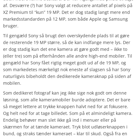
af. Desværre (?) har Sony valgt at reducere antallet af pixels på
XZ Premium til “kun” 19 MP. Det er dog stadig langt mere end
markedsstandarden på 12 MP, som både Apple og Samsung
bruger.
Til gengæld Sony så brugt den overskydende plads til at gøre
de resterende 19 MP større, så de kan indfange mere lys. Der
er dog stadig kun det ene kamera at gøre godt med – ikke to
(eller tre) som på efterhånden alle andre high-end mobiler. Til
gengæld har Sony fået rigtig meget godt ud af de 19 MP, og
som markedetes mærkeligt nok eneste af slagsen så har Sony
naturligvis bibeholdt den dedikerede kameraknap på siden af
mobilen.
Som dedikeret fotograf kan jeg ikke sige nok godt om denne
løsning, som alle kameramobiler burde adoptere. Det er bare
så meget lettere at trykke knappen halvt ned for at fokusere.
Og helt ned for at tage billedet. Som på et almindeligt kamera.
Endelig behøver man slet ikke gå ind i menuer eller på
skærmen for at tænde kameraet. Tryk blot udløserknappen i
bund, og straks tænder kameraet – klar til skud. Også fra en