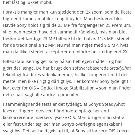
helt låst og lukket mobil.
I praksis mangler man kun sjældent den 2x zoom, som de fleste
high-end kameramobiler i dag tilbyder. Man beskærer blot.
Havde Sony holdt sig til de 23 MP fra forgængeren Z5 Premium,
ville man næsten have det samme til rådighed, hvis man blot
beskar det færdige 23 MP billede til det halve: 11,5 MP i stedet
for de traditionelle 12 MP. Nu må man nøjes med 9,5 MP, hvis
man da ikke i stedet accepterer en mindre beskæring end 2X.
Billedstabilisering gør Sony på sin helt egen måde – og har
gjort det længe. De har brugt den softwarebaserede
SteadyShot
teknologi fra deres videokameraer, hvilket fungerer fint til det
meste, men ikke i rigtig dårligt lys. Her kommer Sony tydeligt til
kort over for OIS – Optical Image Stabilization – som man finder
det i snart sagt alle andre topmobiler.
I sammenlignende tests er det tydeligt, at Sony’s SteadyShot
leverer ringere fotos ved håndholdte optagelser end
konkurrerende mærkers fysiske OIS. Men bruger man stativ
eller fast underlæg, ser man Sony’s overlegne egenskaber i
svagt lys. Det ser heldigvis ud til, at Sony vil lancere OIS i deres