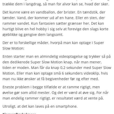
trække dem i langdrag, så man for alvor kan se, hvad der sker.
Det kunne være en vandballon, der brister. En tændstik, der
tænder. Vand, der kommer ud af en hane. Eller en sten, der
rammer vandet. Kun fantasien sætter grænser her. Det kan
hurtigt blive en hel hobby i sig selv at forevige den slags korte
øjeblikke og gengive dem langsomt.
Der er to forskellige måder, hvorpå man kan optage i Super
Slow Motion:
Enten starter man en almindelig videoptagelse og trykker så på
den dedikerede Super Slow Motion knap, når man mener,
tiden er moden. Man får da knap 0,2 sekunder med Super Slow
Motion. Eller man kan optage små 6 sekunders videoklip, hvis
man nu ikke ønsker at få begivenheder før og efter med.
Eneste problem i begge tilfælde er at ramme rigtigt, men
øvelse gør som altid mester. Og det er værd at øve sig. For når
man endelig rammer rigtigt, er resultatet værd at vente på.
Utroligt, at det kan laves på en smartphone.