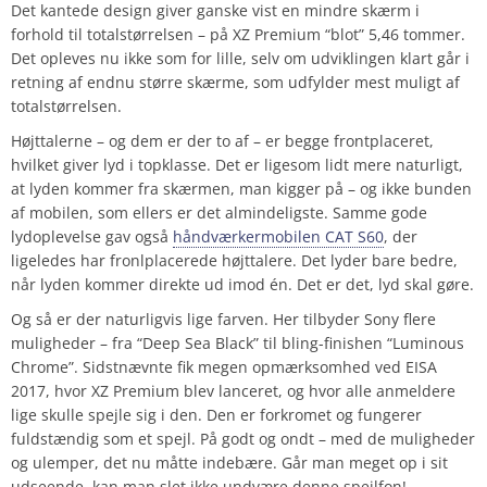
Det kantede design giver ganske vist en mindre skærm i
forhold til totalstørrelsen – på XZ Premium “blot” 5,46 tommer.
Det opleves nu ikke som for lille, selv om udviklingen klart går i
retning af endnu større skærme, som udfylder mest muligt af
totalstørrelsen.
Højttalerne – og dem er der to af – er begge frontplaceret,
hvilket giver lyd i topklasse. Det er ligesom lidt mere naturligt,
at lyden kommer fra skærmen, man kigger på – og ikke bunden
af mobilen, som ellers er det almindeligste. Samme gode
lydoplevelse gav også
håndværkermobilen CAT S60
, der
ligeledes har fronlplacerede højttalere. Det lyder bare bedre,
når lyden kommer direkte ud imod én. Det er det, lyd skal gøre.
Og så er der naturligvis lige farven. Her tilbyder Sony flere
muligheder – fra “Deep Sea Black” til bling-finishen “Luminous
Chrome”. Sidstnævnte fik megen opmærksomhed ved EISA
2017, hvor XZ Premium blev lanceret, og hvor alle anmeldere
lige skulle spejle sig i den. Den er forkromet og fungerer
fuldstændig som et spejl. På godt og ondt – med de muligheder
og ulemper, det nu måtte indebære. Går man meget op i sit
udseende, kan man slet ikke undvære denne spejlfon!