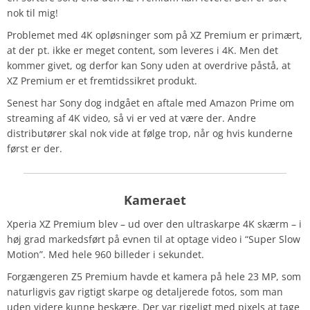
nok til mig!
Problemet med 4K opløsninger som på XZ Premium er primært,
at der pt. ikke er meget content, som leveres i 4K. Men det
kommer givet, og derfor kan Sony uden at overdrive påstå, at
XZ Premium er et fremtidssikret produkt.
Senest har Sony dog indgået en aftale med Amazon Prime om
streaming af 4K video, så vi er ved at være der. Andre
distributører skal nok vide at følge trop, når og hvis kunderne
først er der.
Kameraet
Xperia XZ Premium blev – ud over den ultraskarpe 4K skærm – i
høj grad markedsført på evnen til at optage video i “Super Slow
Motion”. Med hele 960 billeder i sekundet.
Forgængeren Z5 Premium havde et kamera på hele 23 MP, som
naturligvis gav rigtigt skarpe og detaljerede fotos, som man
uden videre kunne beskære. Der var rigeligt med pixels at tage