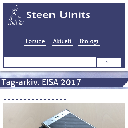
Hop til indhold
Forside
Aktuelt
Biologi
Søg
efter:
Tag-arkiv:
EISA 2017
Sony Xperia XZ Premium