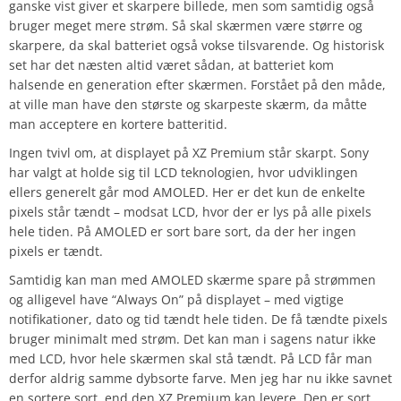
ganske vist giver et skarpere billede, men som samtidig også
bruger meget mere strøm. Så skal skærmen være større og
skarpere, da skal batteriet også vokse tilsvarende. Og historisk
set har det næsten altid været sådan, at batteriet kom
halsende en generation efter skærmen. Forstået på den måde,
at ville man have den største og skarpeste skærm, da måtte
man acceptere en kortere batteritid.
Ingen tvivl om, at displayet på XZ Premium står skarpt. Sony
har valgt at holde sig til LCD teknologien, hvor udviklingen
ellers generelt går mod AMOLED. Her er det kun de enkelte
pixels står tændt – modsat LCD, hvor der er lys på alle pixels
hele tiden. På AMOLED er sort bare sort, da der her ingen
pixels er tændt.
Samtidig kan man med AMOLED skærme spare på strømmen
og alligevel have “Always On” på displayet – med vigtige
notifikationer, dato og tid tændt hele tiden. De få tændte pixels
bruger minimalt med strøm. Det kan man i sagens natur ikke
med LCD, hvor hele skærmen skal stå tændt. På LCD får man
derfor aldrig samme dybsorte farve. Men jeg har nu ikke savnet
en sortere sort, end den XZ Premium kan levere. Den er sort