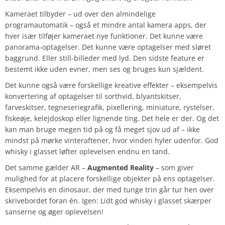
Kameraet tilbyder – ud over den almindelige
programautomatik – også et mindre antal kamera apps, der
hver især tilføjer kameraet nye funktioner. Det kunne være
panorama-optagelser. Det kunne være optagelser med sløret
baggrund. Eller still-billeder med lyd. Den sidste feature er
bestemt ikke uden evner, men ses og bruges kun sjældent.
Det kunne også være forskellige kreative effekter – eksempelvis
konvertering af optagelser til sorthvid, blyantskitser,
farveskitser, tegneseriegrafik, pixellering, miniature, rystelser,
fiskeøje, kelejdoskop eller lignende ting. Det hele er der. Og det
kan man bruge megen tid på og få meget sjov ud af – ikke
mindst på mørke vinteraftener, hvor vinden hyler udenfor. God
whisky i glasset løfter oplevelsen endnu en tand.
Det samme gælder AR –
Augmented Reality
– som giver
mulighed for at placere forskellige objekter på ens optagelser.
Eksempelvis en dinosaur, der med tunge trin går tur hen over
skrivebordet foran én. Igen: Lidt god whisky i glasset skærper
sanserne og øger oplevelsen!