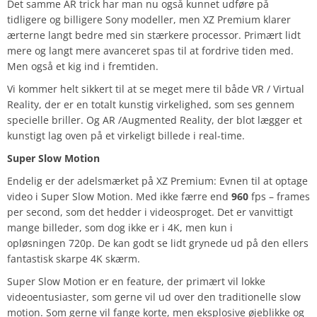
Det samme AR trick har man nu også kunnet udføre på
tidligere og billigere Sony modeller, men XZ Premium klarer
ærterne langt bedre med sin stærkere processor. Primært lidt
mere og langt mere avanceret spas til at fordrive tiden med.
Men også et kig ind i fremtiden.
Vi kommer helt sikkert til at se meget mere til både VR / Virtual
Reality, der er en totalt kunstig virkelighed, som ses gennem
specielle briller. Og AR /Augmented Reality, der blot lægger et
kunstigt lag oven på et virkeligt billede i real-time.
Super Slow Motion
Endelig er der adelsmærket på XZ Premium: Evnen til at optage
video i Super Slow Motion. Med ikke færre end
960
fps – frames
per second, som det hedder i videosproget. Det er vanvittigt
mange billeder, som dog ikke er i 4K, men kun i
opløsningen 720p. De kan godt se lidt grynede ud på den ellers
fantastisk skarpe 4K skærm.
Super Slow Motion er en feature, der primært vil lokke
videoentusiaster, som gerne vil ud over den traditionelle slow
motion. Som gerne vil fange korte, men eksplosive øjeblikke og