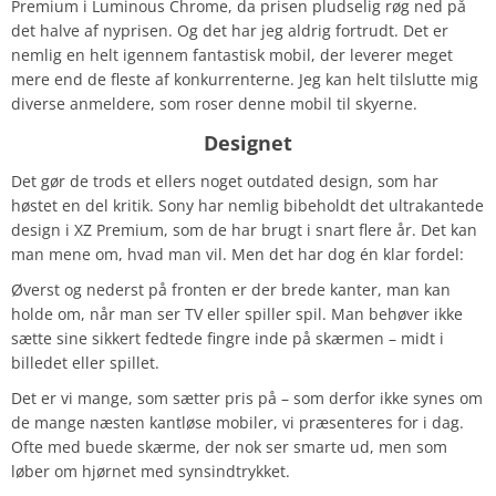
Premium i Luminous Chrome, da prisen pludselig røg ned på
det halve af nyprisen. Og det har jeg aldrig fortrudt. Det er
nemlig en helt igennem fantastisk mobil, der leverer meget
mere end de fleste af konkurrenterne. Jeg kan helt tilslutte mig
diverse anmeldere, som roser denne mobil til skyerne.
Designet
Det gør de trods et ellers noget outdated design, som har
høstet en del kritik. Sony har nemlig bibeholdt det ultrakantede
design i XZ Premium, som de har brugt i snart flere år. Det kan
man mene om, hvad man vil. Men det har dog én klar fordel:
Øverst og nederst på fronten er der brede kanter, man kan
holde om, når man ser TV eller spiller spil. Man behøver ikke
sætte sine sikkert fedtede fingre inde på skærmen – midt i
billedet eller spillet.
Det er vi mange, som sætter pris på – som derfor ikke synes om
de mange næsten kantløse mobiler, vi præsenteres for i dag.
Ofte med buede skærme, der nok ser smarte ud, men som
løber om hjørnet med synsindtrykket.