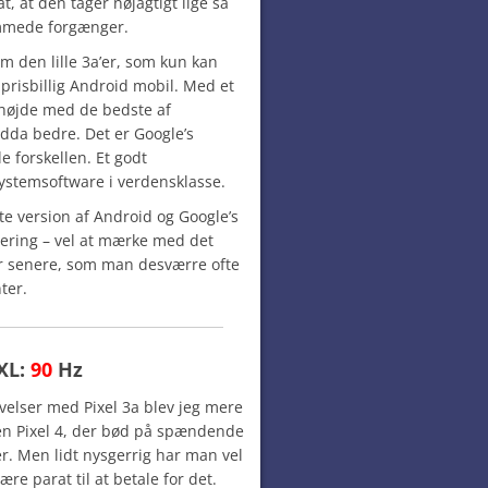
t, at den tager nøjagtigt lige så
ømmede forgænger.
m den lille 3a’er, som kun kan
n prisbillig Android mobil. Med et
 højde med de bedste af
dda bedre. Det er Google’s
e forskellen. Et godt
stemsoftware i verdensklasse.
e version af Android og Google’s
tering – vel at mærke med det
år senere, som man desværre ofte
ter.
 XL:
90
Hz
velser med Pixel 3a blev jeg mere
en Pixel 4, der bød på spændende
ser. Men lidt nysgerrig har man vel
re parat til at betale for det.