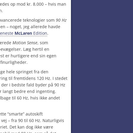
ledes op mod kr. 8.000 – hvis man
n.
d avancerede teknologier som
90 Hz
men – noget, jeg allerede havde
seneste
McLaren
Edition
.
serede
Motion Sense
, som
evægelser. Læg hertil en
st er hurtigere end sin egen
finurligheder.
age hele springet fra den
ng til fremtidens 120 Hz. I stedet
der i bedste fald byder på 90 Hz
er langt bedre end ingenting.
lbage til 60 Hz, hvis ikke andet
ette “smarte” autoskift
ej – fra 90 til 60 Hz. Naturligvis
riet. Det kan dog ikke være