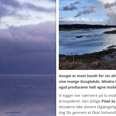
Google er mest kendt for sin 
sine mange GoogleAds. Mindre 
også producerer helt egne mobil
Vi kigger her nærmere på to mode
prisspektret: Den billige
Pixel 3a
desværre ikke alment tilgængel
dog fås gennem et fåtal forhand