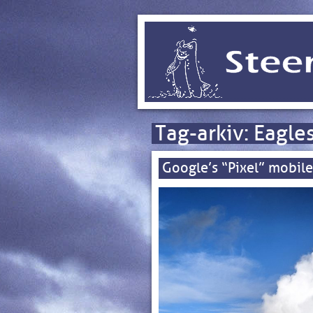
Tag-arkiv:
Eagle
Google’s “Pixel” mobile