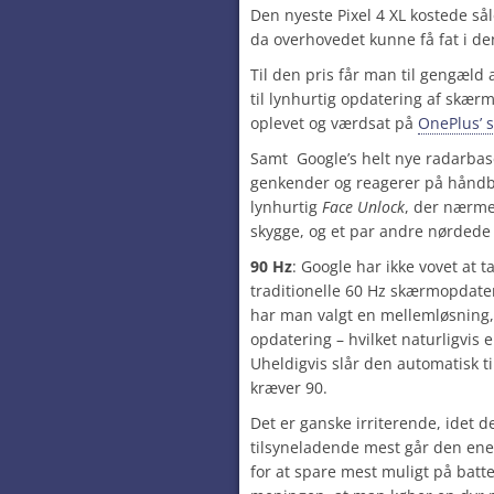
Den nyeste Pixel 4 XL kostede så
da overhovedet kunne få fat i de
Til den pris får man til gengæl
til lynhurtig opdatering af skær
oplevet og værdsat på
OnePlus’ 
Samt Google’s helt nye radarba
genkender og reagerer på håndb
lynhurtig
Face Unlock
, der nærme
skygge, og et par andre nørdede 
90 Hz
: Google har ikke vovet at t
traditionelle 60 Hz skærmopdateri
har man valgt en mellemløsning, 
opdatering – hvilket naturligvis 
Uheldigvis slår den automatisk ti
kræver 90.
Det er ganske irriterende, idet d
tilsyneladende mest går den ene v
for at spare mest muligt på batte