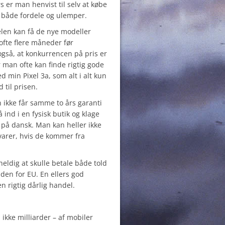
s er man henvist til selv at købe
e både fordele og ulemper.
gelen kan få de nye modeller
ofte flere måneder før
gså, at konkurrencen på pris er
 man ofte kan finde rigtig gode
d min Pixel 3a, som alt i alt kun
d til prisen.
n ikke får samme to års garanti
nd i en fysisk butik og klage
– på dansk. Man kan heller ikke
 varer, hvis de kommer fra
ldig at skulle betale både told
den for EU. En ellers god
en rigtig dårlig handel.
s ikke milliarder – af mobiler