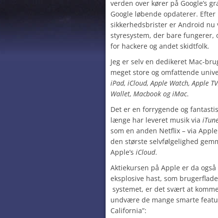
verden over kører på Google’s gr
Google løbende opdaterer. Efter
sikkerhedsbrister er Android nu 
styresystem, der bare fungerer, 
for hackere og andet skidtfolk.
Jeg er selv en dedikeret Mac-br
meget store og omfattende univ
iPad, iCloud, Apple Watch, Apple T
Wallet, Macbook og iMac
.
Det er en forrygende og fantasti
længe har leveret musik via
iTun
som en anden Netflix – via Appl
den største selvfølgelighed gemm
Apple’s
iCloud
.
Aktiekursen på Apple er da også
eksplosive hast, som brugerfladen
systemet, er det svært at komme u
undvære de mange smarte feature
California”: