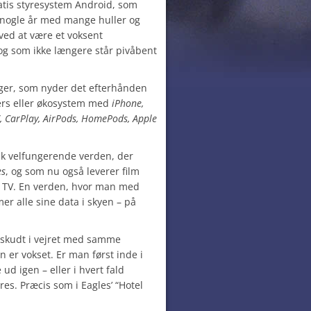
atis styresystem Android, som
 nogle år med mange huller og
ved at være et voksent
og som ikke længere står pivåbent
uger, som nyder det efterhånden
ers eller økosystem med
iPhone,
V, CarPlay, AirPods, HomePods, Apple
sk velfungerende verden, der
es
, og som nu også leverer film
e TV. En verden, hvor man med
er alle sine data i skyen – på
 skudt i vejret med samme
 er vokset. Er man først inde i
d igen – eller i hvert fald
s. Præcis som i Eagles’ “Hotel