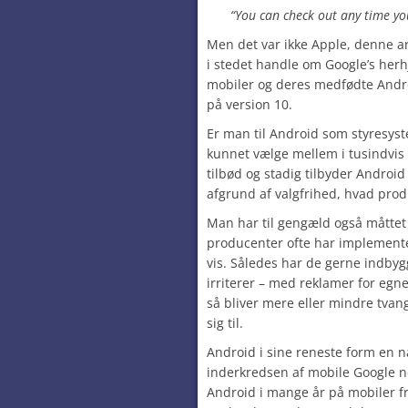
“You can check out any time yo
Men det var ikke Apple, denne art
i stedet handle om Google’s herh
mobiler og deres medfødte Andr
på version 10.
Er man til Android som styresys
kunnet vælge mellem i tusindvis a
tilbød og stadig tilbyder Androi
afgrund af valgfrihed, hvad pro
Man har til gengæld også måttet 
producenter ofte har implemente
vis. Således har de gerne indbygg
irriterer – med reklamer for egn
så bliver mere eller mindre tvang
sig til.
Android i sine reneste form en næs
inderkredsen af mobile Google nø
Android i mange år på mobiler f