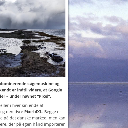
altdominerende søgemaskine og
kendt er
indtil videre, at Google
er – under navnet “Pixel”.
ller i hver sin ende af
og den dyre
Pixel 4XL
. Begge er
ige på det danske marked, men kan
lere, der på egen hånd importerer