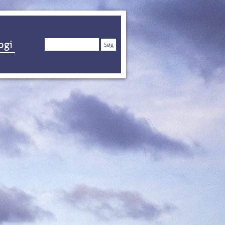
Søg
ogi
efter: