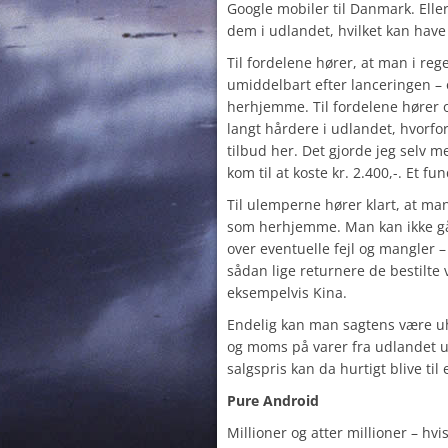
Google mobiler til Danmark. Eller
dem i udlandet, hvilket kan hav
Til fordelene hører, at man i re
umiddelbart efter lanceringen – 
herhjemme. Til fordelene hører o
langt hårdere i udlandet, hvorfor
tilbud her. Det gjorde jeg selv me
kom til at koste kr. 2.400,-. Et fun
Til ulemperne hører klart, at ma
som herhjemme. Man kan ikke gå i
over eventuelle fejl og mangler 
sådan lige returnere de bestilte
eksempelvis Kina.
Endelig kan man sagtens være uhe
og moms på varer fra udlandet u
salgspris kan da hurtigt blive til 
Pure Android
Millioner og atter millioner – hvi