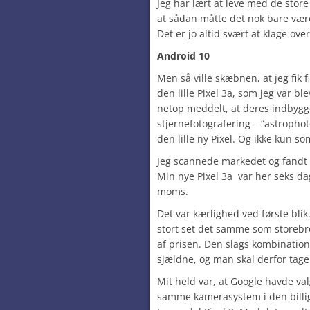
Jeg har lært at leve med de store 
at sådan måtte det nok bare være
Det er jo altid svært at klage ove
Android 10
Men så ville skæbnen, at jeg fik f
den lille Pixel 3a, som jeg var bl
netop meddelt, at deres indbygg
stjernefotografering – “astroph
den lille ny Pixel. Og ikke kun so
Jeg scannede markedet og fandt et
Min nye Pixel 3a var her seks da
moms.
Det var kærlighed ved første blik.
stort set det samme som storebro
af prisen. Den slags kombinatione
sjældne, og man skal derfor tag
Mit held var, at Google havde val
samme kamerasystem i den billige