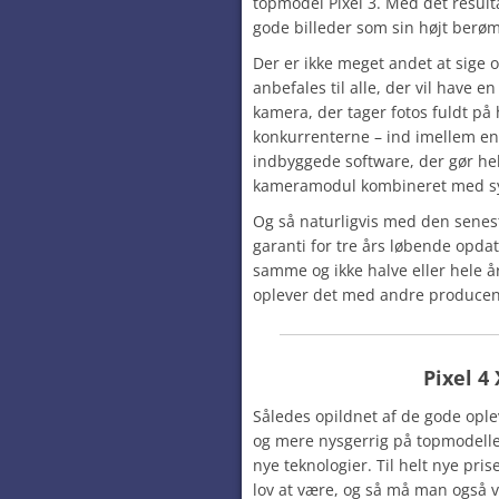
topmodel Pixel 3. Med det resulta
gode billeder som sin højt ber
Der er ikke meget andet at sige o
anbefales til alle, der vil have e
kamera, der tager fotos fuldt på
konkurrenterne – ind imellem en
indbyggede software, der gør hel
kameramodul kombineret med sy
Og så naturligvis med den senest
garanti for tre års løbende opda
samme og ikke halve eller hele 
oplever det med andre producen
Pixel 4
Således opildnet af de gode ople
og mere nysgerrig på topmodell
nye teknologier. Til helt nye pri
lov at være, og så må man også væ