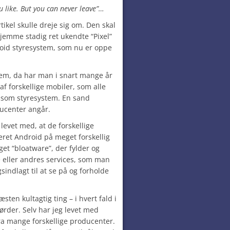
u like. But you can never leave”…
ikel skulle dreje sig om. Den skal
jemme stadig ret ukendte “Pixel”
oid styresystem, som nu er oppe
tem, da har man i snart mange år
f forskellige mobiler, som alle
d som styresystem. En sand
ducenter angår.
levet med, at de forskellige
ret Android på meget forskellig
et “bloatware”, der fylder og
e eller andres services, som man
sindlagt til at se på og forholde
ten kultagtig ting – i hvert fald i
rder. Selv har jeg levet med
ra mange forskellige producenter.