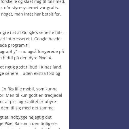
forskelle og slået mig til tåls med,
, når styresystemet var gratis.
r noget, man intet har betalt for.
ingre i et af Google’s seneste hits –
evet interesseret i. Google havde
ede program til
otography” – nu også fungerede på
m hidtil på den dyre Pixel 4.
 rigtig godt tilbud i Kinas land.
ge senere – uden ekstra told og
 En fiks lille mobil, som kunne
r. Men til kun godt en tredjedel
r af pris og kvalitet er uhyre
e dem til sig med det samme.
gt at indbygge nøjagtig det
 Pixel 3a som i den tidligere