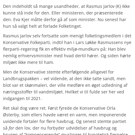
Den indeholdt så mange usandheder, at Rasmus Jarlov (K) ikke
kunne stå inde for den. Eller ministeren, der præsenterede
den. Eva Kjer måtte derfor gå af som minister. Nu senest har
hun så valgt helt at forlade Folketinget.
Rasmus Jarlov selv fortsatte som menigt folketingsmedlem i det
Konservative Folkeparti, indtil han i Lars Løkke Rasmussens nye
flerparti-regering fik en effektiv miljø-mundkurv på: Han blev
nemlig erhvervsminister med hvad dertil hører. Og siden hørte
miljøet ikke mere til ham.
Men de Konservative stemte efterfølgende alligevel for
Landbrugspakken – vel vidende, at den ikke talte sandt, men
blot var et skønmaleri, der ville medføre en øget udledning af
næringsstoffer til vandmiljøet. Hvilket vi til fulde ser her ved
indgangen til 2021.
Ret skal dog være ret. Først fyrede de Konservative Orla
Østerby, som ellers havde været en varm, men imponerende
uvidende fortaler for flere havbrug. Og senest stemte partiet
så
for
den lov, der nu forbyder udvidelser af havbrug og
brugen af “kompenserende” muslinger til hypotetisk fjernelse