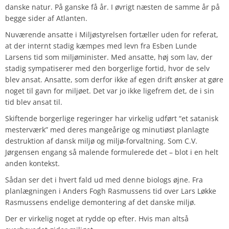
danske natur. På ganske få år. I øvrigt næsten de samme år på
begge sider af Atlanten.
Nuværende ansatte i Miljøstyrelsen fortæller uden for referat,
at der internt stadig kæmpes med levn fra Esben Lunde
Larsens tid som miljøminister. Med ansatte, høj som lav, der
stadig sympatiserer med den borgerlige fortid, hvor de selv
blev ansat. Ansatte, som derfor ikke af egen drift ønsker at gøre
noget til gavn for miljøet. Det var jo ikke ligefrem det, de i sin
tid blev ansat til.
Skiftende borgerlige regeringer har virkelig udført “et satanisk
mesterværk” med deres mangeårige og minutiøst planlagte
destruktion af dansk miljø og miljø-forvaltning. Som C.V.
Jørgensen engang så malende formulerede det – blot i en helt
anden kontekst.
Sådan ser det i hvert fald ud med denne biologs øjne. Fra
planlægningen i Anders Fogh Rasmussens tid over Lars Løkke
Rasmussens endelige demontering af det danske miljø.
Der er virkelig noget at rydde op efter. Hvis man altså