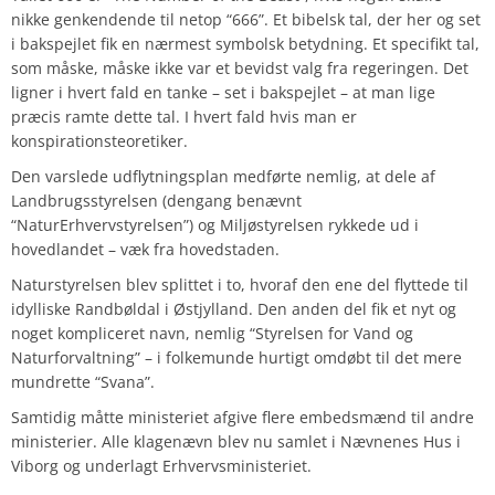
nikke genkendende til netop “666”. Et bibelsk tal, der her og set
i bakspejlet fik en nærmest symbolsk betydning. Et specifikt tal,
som måske, måske ikke var et bevidst valg fra regeringen. Det
ligner i hvert fald en tanke – set i bakspejlet – at man lige
præcis ramte dette tal. I hvert fald hvis man er
konspirationsteoretiker.
Den varslede udflytningsplan medførte nemlig, at dele af
Landbrugsstyrelsen (dengang benævnt
“NaturErhvervstyrelsen”) og Miljøstyrelsen rykkede ud i
hovedlandet – væk fra hovedstaden.
Naturstyrelsen blev splittet i to, hvoraf den ene del flyttede til
idylliske Randbøldal i Østjylland. Den anden del fik et nyt og
noget kompliceret navn, nemlig “Styrelsen for Vand og
Naturforvaltning” – i folkemunde hurtigt omdøbt til det mere
mundrette “Svana”.
Samtidig måtte ministeriet afgive flere embedsmænd til andre
ministerier. Alle klagenævn blev nu samlet i Nævnenes Hus i
Viborg og underlagt Erhvervsministeriet.