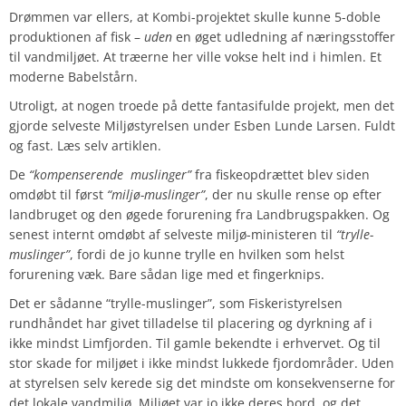
Drømmen var ellers, at Kombi-projektet skulle kunne 5-doble
produktionen af fisk –
uden
en øget udledning af næringsstoffer
til vandmiljøet. At træerne her ville vokse helt ind i himlen. Et
moderne Babelstårn.
Utroligt, at nogen troede på dette fantasifulde projekt, men det
gjorde selveste Miljøstyrelsen under Esben Lunde Larsen. Fuldt
og fast. Læs selv artiklen.
De
“kompenserende muslinger”
fra fiskeopdrættet blev siden
omdøbt til først
“miljø-muslinger”
, der nu skulle rense op efter
landbruget og den øgede forurening fra Landbrugspakken. Og
senest internt omdøbt af selveste miljø-ministeren til
“trylle-
muslinger”
, fordi de jo kunne trylle en hvilken som helst
forurening væk. Bare sådan lige med et fingerknips.
Det er sådanne “trylle-muslinger”, som Fiskeristyrelsen
rundhåndet har givet tilladelse til placering og dyrkning af i
ikke mindst Limfjorden. Til gamle bekendte i erhvervet. Og til
stor skade for miljøet i ikke mindst lukkede fjordområder. Uden
at styrelsen selv kerede sig det mindste om konsekvenserne for
det lokale vandmiljø. Miljøet var jo ikke deres bord, og det