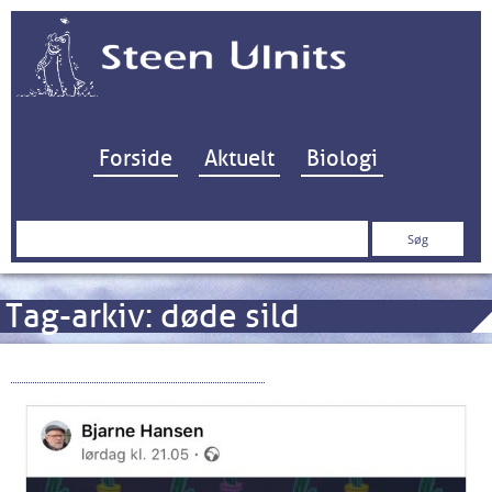
Hop til indhold
Forside
Aktuelt
Biologi
Søg
efter:
Tag-arkiv:
døde sild
“Et Satanisk Mesterværk”