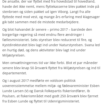
De ansatte, der var flyttet med fra hovedstad til hovedland,
havde det ikke nemt, mens flyttekasserne blev pakket inde på
stenbroen og siden pakket ud igen Viborg. Langt fra alle
flyttede med mod vest, og mange års erfaring med klagesager
gik tabt sammen med de mistede medarbejdere.
Og blot halvandet år senere – primo 2017 – barslede den
borgerlige regering så med endnu flere ændringer i
fællesministeriet. Seks styrelser blev reduceret til fire, og
Kystdirektoratet blev lagt ind under Naturstyrelsen. Svana led
en hurtig død, og dens aktiviteter blev lagt ind under
Miljøstyrelsen.
Men omvæltningernes tid var ikke forbi. Blot et par måneder
senere blev knap 50 årsværk flyttet fra Miljøstyrelsen og ind til
departementet.
Og i august 2017 medførte en voldsom politisk
uoverensstemmelse mellem miljø- og fødevareminister Esben
Lunde Larsen (V) og Dansk Folkepartis fiskeriordfører, Ib
Poulsen, at fiskeriområdet med godt 250 årsværk blev fjernet
fra Esben Lunde og flyttet til Udenrigsministeriet.