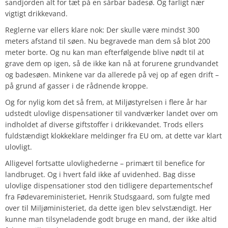
sandjorden alt for tæt på en sårbar badesø. Og farligt nær
vigtigt drikkevand.
Reglerne var ellers klare nok: Der skulle være mindst 300
meters afstand til søen. Nu begravede man dem så blot 200
meter borte. Og nu kan man efterfølgende blive nødt til at
grave dem op igen, så de ikke kan nå at forurene grundvandet
og badesøen. Minkene var da allerede på vej op af egen drift –
på grund af gasser i de rådnende kroppe.
Og for nylig kom det så frem, at Miljøstyrelsen i flere år har
udstedt ulovlige dispensationer til vandværker landet over om
indholdet af diverse giftstoffer i drikkevandet. Trods ellers
fuldstændigt klokkeklare meldinger fra EU om, at dette var klart
ulovligt.
Alligevel fortsatte ulovlighederne – primært til benefice for
landbruget. Og i hvert fald ikke af uvidenhed. Bag disse
ulovlige dispensationer stod den tidligere departementschef
fra Fødevareministeriet, Henrik Studsgaard, som fulgte med
over til Miljøministeriet, da dette igen blev selvstændigt. Her
kunne man tilsyneladende godt bruge en mand, der ikke altid