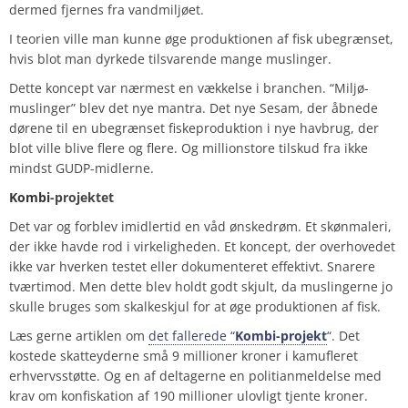
dermed fjernes fra vandmiljøet.
I teorien ville man kunne øge produktionen af fisk ubegrænset,
hvis blot man dyrkede tilsvarende mange muslinger.
Dette koncept var nærmest en vækkelse i branchen. “Miljø-
muslinger” blev det nye mantra. Det nye Sesam, der åbnede
dørene til en ubegrænset fiskeproduktion i nye havbrug, der
blot ville blive flere og flere. Og millionstore tilskud fra ikke
mindst GUDP-midlerne.
Kombi
-projektet
Det var og forblev imidlertid en våd ønskedrøm. Et skønmaleri,
der ikke havde rod i virkeligheden. Et koncept, der overhovedet
ikke var hverken testet eller dokumenteret effektivt. Snarere
tværtimod. Men dette blev holdt godt skjult, da muslingerne jo
skulle bruges som skalkeskjul for at øge produktionen af fisk.
Læs gerne artiklen om
det fallerede “
Kombi-projekt
“. Det
kostede skatteyderne små 9 millioner kroner i kamufleret
erhvervsstøtte. Og en af deltagerne en politianmeldelse med
krav om konfiskation af 190 millioner ulovligt tjente kroner.