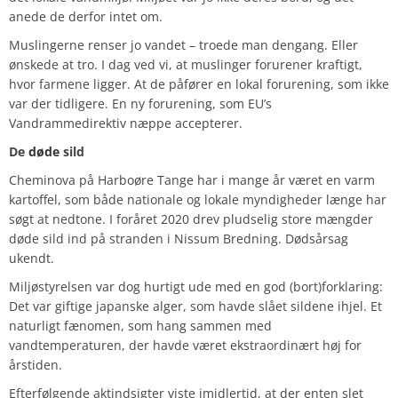
anede de derfor intet om.
Muslingerne renser jo vandet – troede man dengang. Eller
ønskede at tro. I dag ved vi, at muslinger forurener kraftigt,
hvor farmene ligger. At de påfører en lokal forurening, som ikke
var der tidligere. En ny forurening, som EU’s
Vandrammedirektiv næppe accepterer.
De
døde
sild
Cheminova på Harboøre Tange har i mange år været en varm
kartoffel, som både nationale og lokale myndigheder længe har
søgt at nedtone. I foråret 2020 drev pludselig store mængder
døde sild ind på stranden i Nissum Bredning. Dødsårsag
ukendt.
Miljøstyrelsen var dog hurtigt ude med en god (bort)forklaring:
Det var giftige japanske alger, som havde slået sildene ihjel. Et
naturligt fænomen, som hang sammen med
vandtemperaturen, der havde været ekstraordinært høj for
årstiden.
Efterfølgende aktindsigter viste imidlertid, at der enten slet