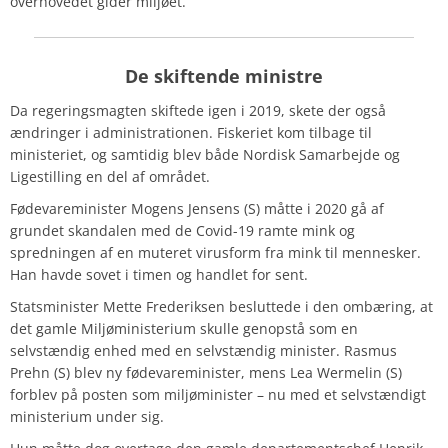
overhovedet gider miljøet.
De skiftende ministre
Da regeringsmagten skiftede igen i 2019, skete der også
ændringer i administrationen. Fiskeriet kom tilbage til
ministeriet, og samtidig blev både Nordisk Samarbejde og
Ligestilling en del af området.
Fødevareminister Mogens Jensens (S) måtte i 2020 gå af
grundet skandalen med de Covid-19 ramte mink og
spredningen af en muteret virusform fra mink til mennesker.
Han havde sovet i timen og handlet for sent.
Statsminister Mette Frederiksen besluttede i den ombæring, at
det gamle Miljøministerium skulle genopstå som en
selvstændig enhed med en selvstændig minister.
Rasmus
Prehn (S) blev ny fødevareminister, mens Lea Wermelin (S)
forblev på posten som miljøminister – nu med et selvstændigt
ministerium under sig.