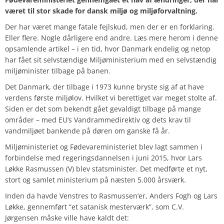
været til stor skade for dansk miljø og miljøforvaltning.
Der har været mange fatale fejlskud, men der er en forklaring.
Eller flere. Nogle dårligere end andre.
Læs mere herom i denne
opsamlende artikel – i en tid, hvor Danmark endelig og netop
har fået sit selvstændige Miljøministerium med en selvstændig
miljøminister tilbage på banen.
Det Danmark, der tilbage i 1973 kunne bryste sig af at have
verdens første miljølov. Hvilket vi berettiget var meget stolte af.
Siden er det som bekendt gået gevaldigt tilbage på mange
områder – med EU’s Vandrammedirektiv og dets krav til
vandmiljøet bankende på døren om ganske få år.
Miljøministeriet og Fødevareministeriet blev lagt sammen i
forbindelse med regeringsdannelsen i juni 2015, hvor Lars
Løkke Rasmussen (V) blev statsminister. Det medførte et nyt,
stort og samlet ministerium på næsten 5.000 årsværk.
Inden da havde Venstres to Rasmussen’er, Anders Fogh og Lars
Løkke, gennemført “et satanisk mesterværk”, som C.V.
Jørgensen måske ville have kaldt det: