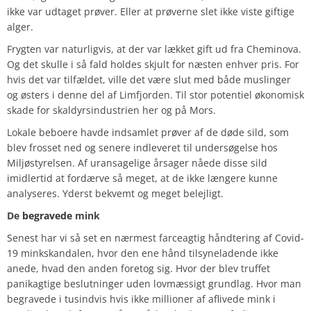
ikke var udtaget prøver. Eller at prøverne slet ikke viste giftige
alger.
Frygten var naturligvis, at der var lækket gift ud fra Cheminova.
Og det skulle i så fald holdes skjult for næsten enhver pris. For
hvis det var tilfældet, ville det være slut med både muslinger
og østers i denne del af Limfjorden. Til stor potentiel økonomisk
skade for skaldyrsindustrien her og på Mors.
Lokale beboere havde indsamlet prøver af de døde sild, som
blev frosset ned og senere indleveret til undersøgelse hos
Miljøstyrelsen. Af uransagelige årsager nåede disse sild
imidlertid at fordærve så meget, at de ikke længere kunne
analyseres. Yderst bekvemt og meget belejligt.
De
begravede
mink
Senest har vi så set en nærmest farceagtig håndtering af Covid-
19 minkskandalen, hvor den ene hånd tilsyneladende ikke
anede, hvad den anden foretog sig. Hvor der blev truffet
panikagtige beslutninger uden lovmæssigt grundlag. Hvor man
begravede i tusindvis hvis ikke millioner af aflivede mink i