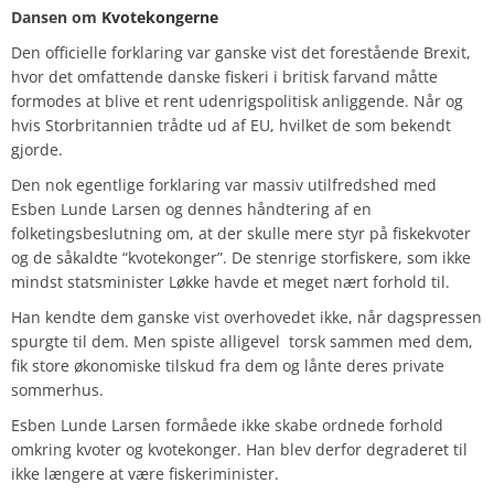
Dansen om
Kvotekongerne
Den officielle forklaring var ganske vist det forestående Brexit,
hvor det omfattende danske fiskeri i britisk farvand måtte
formodes at blive et rent udenrigspolitisk anliggende. Når og
hvis Storbritannien trådte ud af EU, hvilket de som bekendt
gjorde.
Den nok egentlige forklaring var massiv utilfredshed med
Esben Lunde Larsen
og dennes håndtering af en
folketingsbeslutning om, at der skulle mere styr på fiskekvoter
og de såkaldte “kvotekonger”. De stenrige storfiskere, som ikke
mindst statsminister Løkke havde et meget nært forhold til.
Han kendte dem ganske vist overhovedet ikke, når dagspressen
spurgte til dem. Men spiste alligevel torsk sammen med dem,
fik store økonomiske tilskud fra dem og lånte deres private
sommerhus.
Esben Lunde Larsen formåede ikke skabe ordnede forhold
omkring kvoter og kvotekonger. Han blev derfor degraderet til
ikke længere at være fiskeriminister.