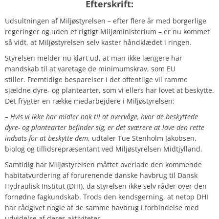
Efterskrift:
Udsultningen af Miljøstyrelsen – efter flere år med borgerlige
regeringer og uden et rigtigt Miljøministerium – er nu kommet
så vidt, at Miljøstyrelsen selv kaster håndklædet i ringen.
Styrelsen melder nu klart ud, at man ikke længere har
mandskab til at varetage de minimumskrav, som EU
stiller. Fremtidige besparelser i det offentlige vil ramme
sjældne dyre- og plantearter, som vi ellers har lovet at beskytte.
Det frygter en række medarbejdere i Miljøstyrelsen:
– Hvis vi ikke har midler nok til at overvåge, hvor de beskyttede
dyre- og plantearter befinder sig, er det sværere at lave den rette
indsats for at beskytte dem
, udtaler Tue Stenholm Jakobsen,
biolog og tillidsrepræsentant ved Miljøstyrelsen Midtjylland.
Samtidig har Miljøstyrelsen måttet overlade den kommende
habitatvurdering af forurenende danske havbrug til Dansk
Hydraulisk Institut (DHI), da styrelsen ikke selv råder over den
fornødne fagkundskab. Trods den kendsgerning, at netop DHI
har rådgivet nogle af de samme havbrug i forbindelse med
udvidelse af deres aktiviteter.