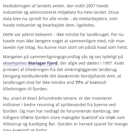
Nedlukningen af landets amter, der indtil 2007
havde
indsamlet og administreret miljødata fra hele landet. Disse
data blev nu spredt for alle vinde – de medarbejdere, som
havde indsamlet og bearbejdet dem, ligeledes.
Dette var yderst bekvemt – ikke mindst for landbruget. For nu
havde man ikke længere noget at sammenligne med, når man
lavede nye tiltag. Nu kunne man stort set påstå hvad som helst.
Mangelen på sammenligningsgrundlag sås og ses tydeligt på
eksempelvis
Mariager Fjord
, der afgik ved døden i 1997. Kvalt
primært af tilledningen fra det omkringliggende landbrug.
Dengang konkluderede det daværende Nordjyllands Amt, at
landbruget stod for ikke mindre end
77
% af kvælstof-
tilledningen til fjorden.
Nu, snart et kvart århundrede senere, er der investeret
millioner i bedre rensning af spildevandet fra byerne ved
fjorden. Og man har nedlagt de forurenende dambrug, der
tidligere tilførte fjorden store mængder kvælstof via tilløb som
Villestrup og Kastbjerg Åer. Fjorden er herved sparet for mange
tons kvælstof og fosfor.