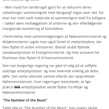
– Men hvad har landbruget gjort for at reducere deres
udledninger sammenlignet med dengang? Ingen aner det, for
man har intet reelt materiale at sammenligne med fra tidligere
– takket være nedlæggelsen af amterne og den efterfølgende
manglende monitering af forholdene.
I forbindelse med sammenlægningen af Fødevareministeriet og
Miljøministeriet sagde man også farvel til medarbejdere, der
blev flyttet til andre ministerier. Blandt andet flyttede
Geodatastyrelsen til Energiministeriet. Og hele ansvaret for
Planloven blev flyttet til Erhvervsministeriet.
Den nye borgerlige regering var gået til valg på at udflytte
statslige arbejdspladser, og man leverede virkelig på dette
løfte. Det ramte allerede samme efterår det nyoprettede
fællesministerium, hvor regeringen besluttede, at lige
præcis
666
arbejdspladser skulle flyttes fra Miljø- og
Fødevareministeriet.
“The
Number
of the Beast”
Tallet 666 er “The Number of the Beast”, hvis nogen skulle