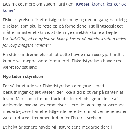
Læs meget mere om sagen i artiklen “
Kvoter
, kroner, konger og
koner
“.
Fiskeristyrelsen fik efterfølgende en ny og denne gang kvindelig
direktør, som skulle rette op på forholdene. I stillingsopslaget
måtte ministeriet skrive, at den nye direktør skulle arbejde
for
“udvikling af en ny kultur, hvor fokus er på administration inden
for lovgivningens rammer”.
En større indrømmelse af, at dette havde man
ikke
gjort hidtil,
kunne vel næppe være formuleret. Fiskeristyrelsen havde reelt
været lovløst land.
Nye tider i styrelsen
For så langt ude var Fiskeristyrelsen dengang – med
beslutninger og aktiviteter, der ikke altid blot var på kanten af
loven. Men som ofte medførte decideret misligeholdelse af
gældende love og bestemmelser. Flere tidligere og nuværende
medarbejdere har efterfølgende berettet om, at vennetjenester
var et udbredt fænomen inden for Fiskeristyrelsen.
Et halvt år senere havde Miljøstyrelsens medarbejdere i