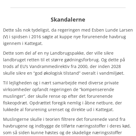
Skandalerne
Dette sås nok tydeligst, da regeringen med Esben Lunde Larsen
(V) i spidsen i 2016 søgte at kuppe nye forurenende havbrug
igennem i Kattegat.
Dette som del af en ny Landbrugspakke, der ville sikre
landbruget retten til et større gødningsforbrug. Og dette på
trods af EU’s Vandrammedirektiv fra 2000, der inden 2028
skulle sikre en “god økologisk tilstand” overalt i vandmiljøet.
Til lejligheden og i nært samarbejde med diverse private
virksomheder opfandt regeringen de “kompenserende
muslinger”, der skulle rense op efter det forurenende
fiskeopdræt. Opdrættet foregik nemlig i åbne netbure, der
lukkede al forurening urenset og direkte ud i Kattegat.
Muslingerne skulle i teorien filtrere det forurenede vand fra
havbrugene og indbygge de tilførte næringsstoffer i deres kød,
som så siden kunne høstes og de skadelige næringsstoffer