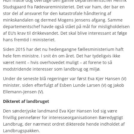
Hun måtte dog overtage den gamle departementschef Henrik
Studsgaard fra Fødevareministeriet. Det var ham, der bar en
stor del af ansvaret for den katastrofale håndtering af
minkskandalen og dermed Mogens Jensens afgang. Samme
departementschef havde også stået på mål for misligholdelsen
af EU’s krav til drikkevandet. Det skal blive interessant at følge
hans fremtid i ministeriet.
Siden 2015 har det nu hedengangne fællesministerium haft
hele fem ministre. I snit én om året. Det har tydeligvis ikke
været nemt – hvis overhovedet muligt – at forene to så
modstridende interesser som landbrug og miljø.
Under de seneste blå regeringer var først Eva Kjer Hansen (V)
minister, siden efterfulgt af Esben Lunde Larsen (V) og Jakob
Ellemann-Jensen (V).
Dikteret
af landbruget
Den sønderjyske landmand Eva Kjer Hansen lod sig være
frivillig pennefører for interesseorganisationen Bæredygtigt
Landbrug, der nærmest ordret dikterede hende indholdet af
Landbrugspakken.