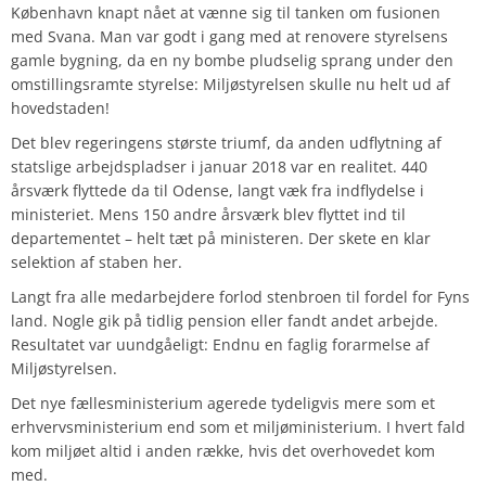
København knapt nået at vænne sig til tanken om fusionen
med Svana. Man var godt i gang med at renovere styrelsens
gamle bygning, da en ny bombe pludselig sprang under den
omstillingsramte styrelse:
Miljøstyrelsen skulle nu helt ud af
hovedstaden!
Det blev regeringens største triumf, da anden udflytning af
statslige arbejdspladser i januar 2018 var en realitet. 440
årsværk flyttede da til Odense, langt væk fra indflydelse i
ministeriet. Mens 150 andre årsværk blev flyttet ind til
departementet – helt tæt på ministeren. Der skete en klar
selektion af staben her.
Langt fra alle medarbejdere forlod stenbroen til fordel for Fyns
land. Nogle gik på tidlig pension eller fandt andet arbejde.
Resultatet var uundgåeligt: Endnu en faglig forarmelse af
Miljøstyrelsen.
Det nye fællesministerium agerede tydeligvis mere som et
erhvervsministerium end som et miljøministerium. I hvert fald
kom miljøet altid i anden række, hvis det overhovedet kom
med.