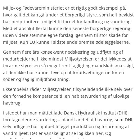
Miljø- og Fødevareministeriet er et rigtig godt eksempel på,
hvor galt det kan gå under et borgerligt styre, som helt bevidst
har nedprioriteret miljøet til fordel for landbrug og vandbrug.
Med et absolut flertal kunne den seneste borgerlige regering
uden videre stemme egne forslag igennem til stor skade for
miljøet. Kun EU kunne i sidste ende bremse ødelæggelserne.
Gennem flere års konsekvent nedskæring og udflytning af
medarbejderne i ikke mindst Miljøstyrelsen er det lykkedes at
forarme styrelsen så meget rent fagligt og mandskabsmæssigt,
at den ikke har kunnet leve op til forudsætningerne for en
sober og saglig miljøforvaltning.
Eksempelvis råder Miljøstyrelsen tilsyneladende ikke selv over
den fornødne kompetence til en habitatvurdering af ulovlige
havbrug.
I stedet har man måttet lade Dansk Hydraulisk Institut (DHI)
foretage denne vurdering – blandt andet af havbrug, som DHI
selv tidligere har hjulpet til øget produktion og forurening af
vandmiljøet. Det er vanskeligt at se logikken her. Og