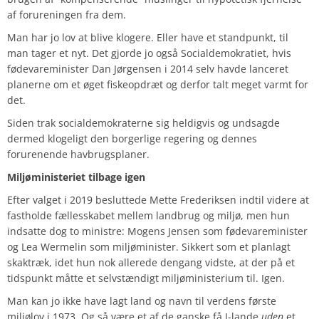
af forureningen fra dem.
Man har jo lov at blive klogere. Eller have et standpunkt, til
man tager et nyt. Det gjorde jo også Socialdemokratiet, hvis
fødevareminister Dan Jørgensen i 2014 selv havde lanceret
planerne om et øget fiskeopdræt og derfor talt meget varmt for
det.
Siden trak socialdemokraterne sig heldigvis og undsagde
dermed klogeligt den borgerlige regering og dennes
forurenende havbrugsplaner.
Miljøministeriet tilbage igen
Efter valget i 2019 besluttede Mette Frederiksen indtil videre at
fastholde fællesskabet mellem landbrug og miljø, men hun
indsatte dog to ministre: Mogens Jensen som fødevareminister
og Lea Wermelin som miljøminister. Sikkert som et planlagt
skaktræk, idet hun nok allerede dengang vidste, at der på et
tidspunkt måtte et selvstændigt miljøministerium til. Igen.
Man kan jo ikke have lagt land og navn til verdens første
miljølov i 1973. Og så være et af de ganske få I-lande
uden
et