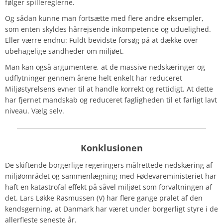
følger spillereglerne.
Og sådan kunne man fortsætte med flere andre eksempler,
som enten skyldes hårrejsende inkompetence og uduelighed.
Eller værre endnu: Fuldt bevidste forsøg på at dække over
ubehagelige sandheder om miljøet.
Man kan også argumentere, at de massive nedskæringer og
udflytninger gennem årene helt enkelt har reduceret
Miljøstyrelsens evner til at handle korrekt og rettidigt. At dette
har fjernet mandskab og reduceret fagligheden til et farligt lavt
niveau. Vælg selv.
Konklusionen
De skiftende borgerlige regeringers målrettede nedskæring af
miljøområdet og sammenlægning med Fødevareministeriet har
haft en katastrofal effekt på såvel miljøet som forvaltningen af
det. Lars Løkke Rasmussen (V) har flere gange pralet af den
kendsgerning, at Danmark har været under borgerligt styre i de
allerfleste seneste år.