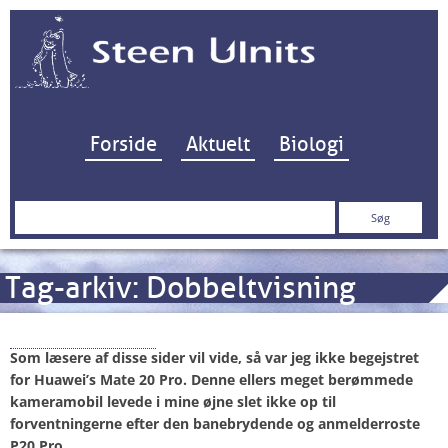
Hop til indhold
Forside
Aktuelt
Biologi
Søg
efter:
Tag-arkiv:
Dobbeltvisning
Huawei P30 Pro
Som læsere af disse sider vil vide, så var jeg ikke begejstret
for Huawei’s Mate 20 Pro. Denne ellers meget berømmede
kameramobil levede i mine øjne slet ikke op til
forventningerne efter den banebrydende og anmelderroste
P20 Pro.