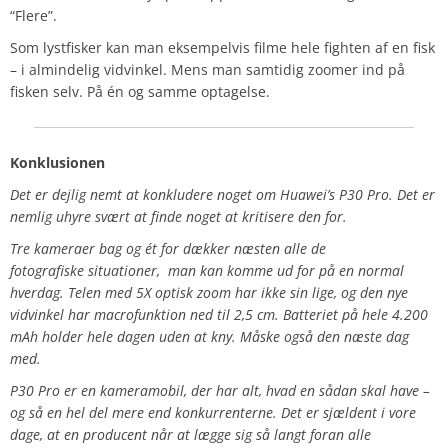
“Flere”.
Som lystfisker kan man eksempelvis filme hele fighten af en fisk
– i almindelig vidvinkel. Mens man samtidig zoomer ind på
fisken selv. På én og samme optagelse.
Konklusionen
Det er dejlig nemt at konkludere noget om Huawei’s P30 Pro. Det er
nemlig uhyre svært at finde noget at kritisere den for.
Tre kameraer bag og ét for dækker næsten alle de
fotografiske situationer, man kan komme ud for på en normal
hverdag. Telen med 5X optisk zoom har ikke sin lige, og den nye
vidvinkel har macrofunktion ned til 2,5 cm. Batteriet på hele 4.200
mAh holder hele dagen uden at kny. Måske også den næste dag
med.
P30 Pro er en kameramobil, der har alt, hvad en sådan skal have –
og så en hel del mere end konkurrenterne. Det er sjældent i vore
dage, at en producent når at lægge sig så langt foran alle