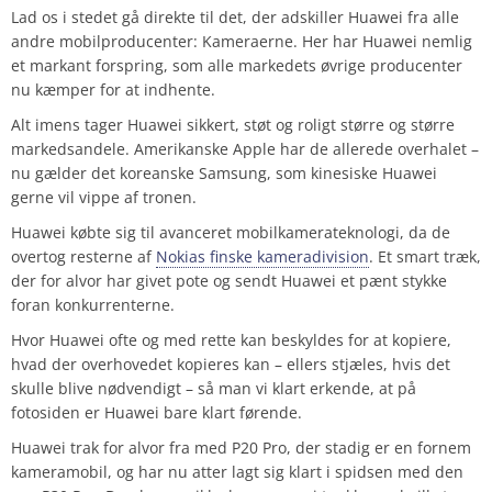
Lad os i stedet gå direkte til det, der adskiller Huawei fra alle
andre mobilproducenter: Kameraerne. Her har Huawei nemlig
et markant forspring, som alle markedets øvrige producenter
nu kæmper for at indhente.
Alt imens tager Huawei sikkert, støt og roligt større og større
markedsandele. Amerikanske Apple har de allerede overhalet –
nu gælder det koreanske Samsung, som kinesiske Huawei
gerne vil vippe af tronen.
Huawei købte sig til avanceret mobilkamerateknologi, da de
overtog resterne af
Nokias finske kameradivision
. Et smart træk,
der for alvor har givet pote og sendt Huawei et pænt stykke
foran konkurrenterne.
Hvor Huawei ofte og med rette kan beskyldes for at kopiere,
hvad der overhovedet kopieres kan – ellers stjæles, hvis det
skulle blive nødvendigt – så man vi klart erkende, at på
fotosiden er Huawei bare klart førende.
Huawei trak for alvor fra med P20 Pro, der stadig er en fornem
kameramobil, og har nu atter lagt sig klart i spidsen med den