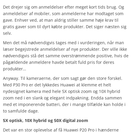
Det drejer sig om anmeldelser efter meget kort tids brug. Og
anmeldelser af mobiler, som anmelderne har modtaget som
gave. Enhver ved, at man aldrig stiller samme høje krav til
gratis gaver som til dyrt købte produkter. Det siger næsten sig
selv.
Men det må nødvendigvis tages med i vurderingen, når man
læser begejstrede anmeldelser af nye produkter. Der ville ikke
nødvendigvis stå det samme overstrømmende positive, hvis de
pågældende anmeldere havde betalt fuld pris for deres
produkter…
Anyway. Til kameraerne, der som sagt gør den store forskel.
Med P30 Pro er det lykkedes Huawei at klemme et helt
nydesignet kamera med hele 5X optisk zoom og 10X hybrid
zoom ned i en slank og elegant indpakning. Endda sammen
med et imponerende batteri, der i mange tilfælde kan holde i
to samfulde dage.
5X optisk, 10X hybrid og 50X digital zoom
Det var en stor oplevelse af få Huawei P20 Pro i hænderne