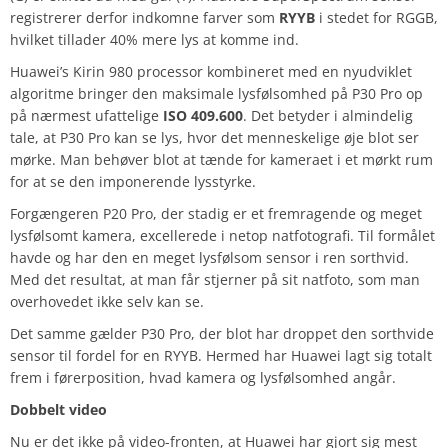
registrerer derfor indkomne farver som
RYYB
i stedet for RGGB,
hvilket tillader 40% mere lys at komme ind.
Huawei’s Kirin 980 processor kombineret med en nyudviklet
algoritme bringer den maksimale lysfølsomhed på P30 Pro op
på nærmest ufattelige
ISO 409.600
. Det betyder i almindelig
tale, at P30 Pro kan se lys, hvor det menneskelige øje blot ser
mørke. Man behøver blot at tænde for kameraet i et mørkt rum
for at se den imponerende lysstyrke.
Forgængeren P20 Pro, der stadig er et fremragende og meget
lysfølsomt kamera, excellerede i netop natfotografi. Til formålet
havde og har den en meget lysfølsom sensor i ren sorthvid.
Med det resultat, at man får stjerner på sit natfoto, som man
overhovedet ikke selv kan se.
Det samme gælder P30 Pro, der blot har droppet den sorthvide
sensor til fordel for en RYYB. Hermed har Huawei lagt sig totalt
frem i førerposition, hvad kamera og lysfølsomhed angår.
Dobbelt video
Nu er det ikke på video-fronten, at Huawei har gjort sig mest