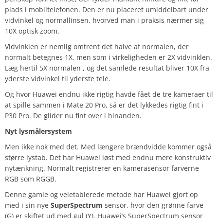
plads i mobiltelefonen. Den er nu placeret umiddelbart under
vidvinkel og normallinsen, hvorved man i praksis nærmer sig
10X optisk zoom.
Vidvinklen er nemlig omtrent det halve af normalen, der
normalt betegnes 1X, men som i virkeligheden er 2X vidvinklen.
Læg hertil 5X normalen , og det samlede resultat bliver 10X fra
yderste vidvinkel til yderste tele.
Og hvor Huawei endnu ikke rigtig havde fået de tre kameraer til
at spille sammen i Mate 20 Pro, så er det lykkedes rigtig fint i
P30 Pro. De glider nu fint over i hinanden.
Nyt lysmålersystem
Men ikke nok med det. Med længere brændvidde kommer også
større lystab. Det har Huawei løst med endnu mere konstruktiv
nytænkning. Normalt registrerer en kamerasensor farverne
RGB som RGGB.
Denne gamle og veletablerede metode har Huawei gjort op
med i sin nye
SuperSpectrum
sensor, hvor den grønne farve
(G) er skiftet ud med gul (Y). Huawei’s SuperSpectrum sensor