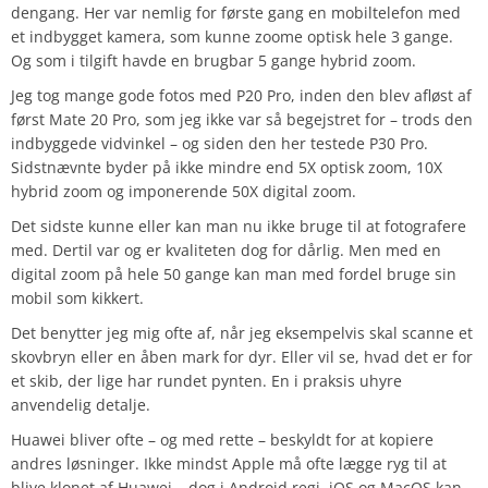
dengang. Her var nemlig for første gang en mobiltelefon med
et indbygget kamera, som kunne zoome optisk hele 3 gange.
Og som i tilgift havde en brugbar 5 gange hybrid zoom.
Jeg tog mange gode fotos med P20 Pro, inden den blev afløst af
først Mate 20 Pro, som jeg ikke var så begejstret for – trods den
indbyggede vidvinkel – og siden den her testede P30 Pro.
Sidstnævnte byder på ikke mindre end 5X optisk zoom, 10X
hybrid zoom og imponerende 50X digital zoom.
Det sidste kunne eller kan man nu ikke bruge til at fotografere
med. Dertil var og er kvaliteten dog for dårlig. Men med en
digital zoom på hele 50 gange kan man med fordel bruge sin
mobil som kikkert.
Det benytter jeg mig ofte af, når jeg eksempelvis skal scanne et
skovbryn eller en åben mark for dyr. Eller vil se, hvad det er for
et skib, der lige har rundet pynten. En i praksis uhyre
anvendelig detalje.
Huawei bliver ofte – og med rette – beskyldt for at kopiere
andres løsninger. Ikke mindst Apple må ofte lægge ryg til at
blive klonet af Huawei – dog i Android regi. iOS og MacOS kan