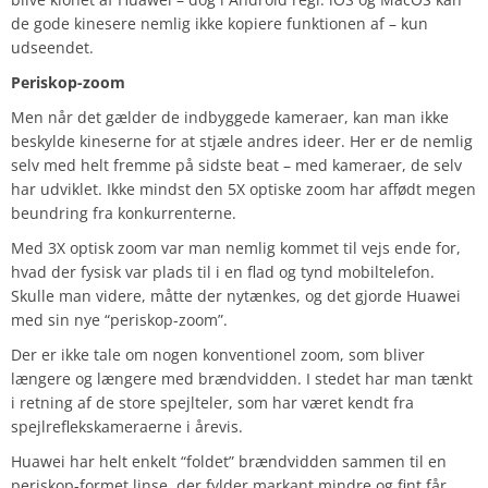
de gode kinesere nemlig ikke kopiere funktionen af – kun
udseendet.
Periskop-zoom
Men når det gælder de indbyggede kameraer, kan man ikke
beskylde kineserne for at stjæle andres ideer. Her er de nemlig
selv med helt fremme på sidste beat – med kameraer, de selv
har udviklet. Ikke mindst den 5X optiske zoom har affødt megen
beundring fra konkurrenterne.
Med 3X optisk zoom var man nemlig kommet til vejs ende for,
hvad der fysisk var plads til i en flad og tynd mobiltelefon.
Skulle man videre, måtte der nytænkes, og det gjorde Huawei
med sin nye “periskop-zoom”.
Der er ikke tale om nogen konventionel zoom, som bliver
længere og længere med brændvidden. I stedet har man tænkt
i retning af de store spejlteler, som har været kendt fra
spejlreflekskameraerne i årevis.
Huawei har helt enkelt “foldet” brændvidden sammen til en
periskop-formet linse, der fylder markant mindre og fint får