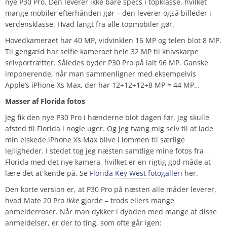
nye P30 Pro. Den leverer ikke bare specs i topklasse, hvilket
mange mobiler efterhånden gør – den leverer også billeder i
verdensklasse. Hvad langt fra alle topmobiler gør.
Hovedkameraet har 40 MP, vidvinklen 16 MP og telen blot 8 MP.
Til gengæld har selfie kameraet hele 32 MP til knivskarpe
selvportrætter. Således byder P30 Pro på ialt 96 MP. Ganske
imponerende, når man sammenligner med eksempelvis
Apple’s iPhone Xs Max, der har 12+12+12+8 MP = 44 MP…
Masser af Florida fotos
Jeg fik den nye P30 Pro i hænderne blot dagen før, jeg skulle
afsted til Florida i nogle uger. Og jeg tvang mig selv til at lade
min elskede iPhone Xs Max blive i lommen til særlige
lejligheder. I stedet tog jeg næsten samtlige mine fotos fra
Florida med det nye kamera, hvilket er en rigtig god måde at
lære det at kende på. Se
Florida Key West fotogalleri
her.
Den korte version er, at P30 Pro på næsten alle måder leverer,
hvad Mate 20 Pro
ikke
gjorde – trods ellers mange
anmelderroser. Når man dykker i dybden med mange af disse
anmeldelser, er der to ting, som ofte går igen: