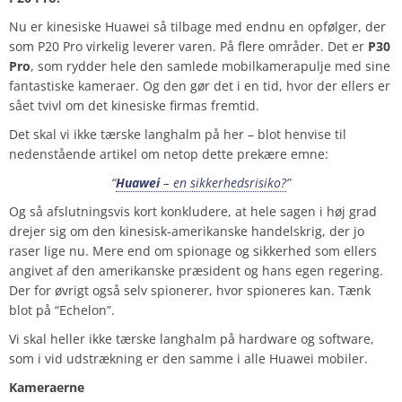
Nu er kinesiske Huawei så tilbage med endnu en opfølger, der
som P20 Pro virkelig leverer varen. På flere områder. Det er
P30
Pro
, som rydder hele den samlede mobilkamerapulje med sine
fantastiske kameraer. Og den gør det i en tid, hvor der ellers er
sået tvivl om det kinesiske firmas fremtid.
Det skal vi ikke tærske langhalm på her – blot henvise til
nedenstående artikel om netop dette prekære emne:
“
Huawei
– en sikkerhedsrisiko?
”
Og så afslutningsvis kort konkludere, at hele sagen i høj grad
drejer sig om den kinesisk-amerikanske handelskrig, der jo
raser lige nu. Mere end om spionage og sikkerhed som ellers
angivet af den amerikanske præsident og hans egen regering.
Der for øvrigt også selv spionerer, hvor spioneres kan. Tænk
blot på “Echelon”.
Vi skal heller ikke tærske langhalm på hardware og software,
som i vid udstrækning er den samme i alle Huawei mobiler.
Kameraerne