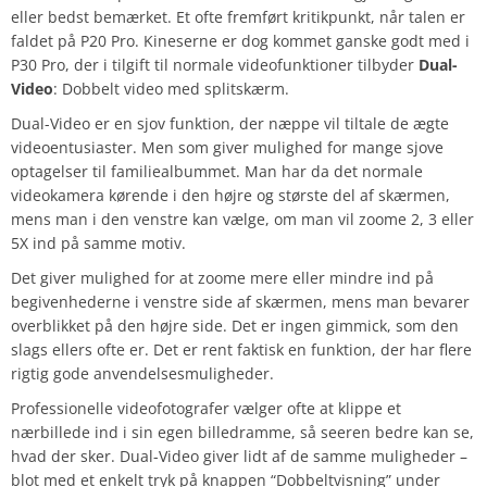
eller bedst bemærket. Et ofte fremført kritikpunkt, når talen er
faldet på P20 Pro. Kineserne er dog kommet ganske godt med i
P30 Pro, der i tilgift til normale videofunktioner tilbyder
Dual-
Video
: Dobbelt video med splitskærm.
Dual-Video er en sjov funktion, der næppe vil tiltale de ægte
videoentusiaster. Men som giver mulighed for mange sjove
optagelser til familiealbummet. Man har da det normale
videokamera kørende i den højre og største del af skærmen,
mens man i den venstre kan vælge, om man vil zoome 2, 3 eller
5X ind på samme motiv.
Det giver mulighed for at zoome mere eller mindre ind på
begivenhederne i venstre side af skærmen, mens man bevarer
overblikket på den højre side. Det er ingen gimmick, som den
slags ellers ofte er. Det er rent faktisk en funktion, der har flere
rigtig gode anvendelsesmuligheder.
Professionelle videofotografer vælger ofte at klippe et
nærbillede ind i sin egen billedramme, så seeren bedre kan se,
hvad der sker. Dual-Video giver lidt af de samme muligheder –
blot med et enkelt tryk på knappen “Dobbeltvisning” under