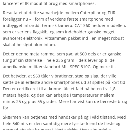
lanceret et IR modul til brug med smartphones.
Resultatet af dette samarbejde mellem Caterpillar og FLIR
foreligger nu – i form af verdens første smartphone med
indbygget infrarødt termisk kamera. CAT S60 hedder modellen,
som er seriens flagskib, og som indeholder ganske meget
avanceret elektronik. Altsammen pakket ind i en meget robust
skal af helstøbt aluminium.
Det er denne metalramme, som gør, at S60 dels er er ganske
tung af sin størrelse – hele 235 gram – dels lever op til de
amerikanske militærstandard MIL-SPEC 810G. Og mere til.
Det betyder, at S60 tåler vibrationer, stød og slag, der ville
sætte de allerfleste andre smartphones ud af spillet på kort tid.
Den er certificeret til at kunne tåle et fald på beton fra 1,8
meters højde, og den kan arbejde i temperaturer mellem
minus 25 og plus 55 grader. Mere har vist kun de færreste brug
for…
Skærmen kan betjenes med handsker på og i våd tilstand. Med
hele 540 nits er den samtidig mere lysstærk end de fleste og
dermed absolut brugbar i klart solskin. Hvor almindelig