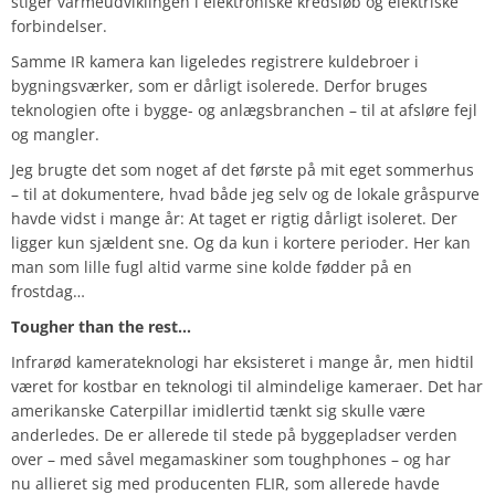
stiger varmeudviklingen i elektroniske kredsløb og elektriske
forbindelser.
Samme IR kamera kan ligeledes registrere kuldebroer i
bygningsværker, som er dårligt isolerede. Derfor bruges
teknologien ofte i bygge- og anlægsbranchen – til at afsløre fejl
og mangler.
Jeg brugte det som noget af det første på mit eget sommerhus
– til at dokumentere, hvad både jeg selv og de lokale gråspurve
havde vidst i mange år: At taget er rigtig dårligt isoleret. Der
ligger kun sjældent sne. Og da kun i kortere perioder. Her kan
man som lille fugl altid varme sine kolde fødder på en
frostdag…
Tougher than the rest…
Infrarød kamerateknologi har eksisteret i mange år, men hidtil
været for kostbar en teknologi til almindelige kameraer. Det har
amerikanske Caterpillar imidlertid tænkt sig skulle være
anderledes. De er allerede til stede på byggepladser verden
over – med såvel megamaskiner som toughphones – og har
nu allieret sig med producenten FLIR, som allerede havde