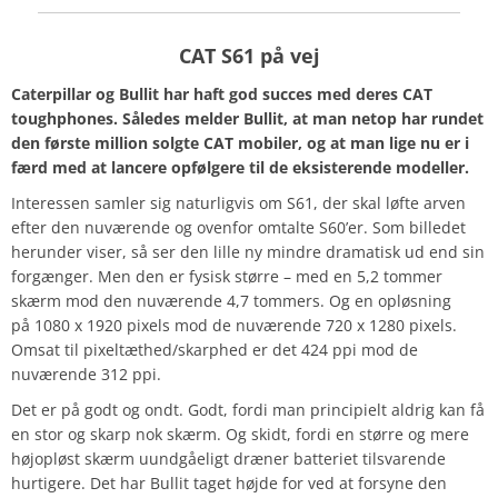
CAT S61 på vej
Caterpillar og Bullit har haft god succes med deres CAT
toughphones. Således melder Bullit, at man netop har rundet
den første million solgte CAT mobiler, og at man lige nu er i
færd med at lancere opfølgere til de eksisterende modeller.
Interessen samler sig naturligvis om S61, der skal løfte arven
efter den nuværende og ovenfor omtalte S60’er. Som billedet
herunder viser, så ser den lille ny mindre dramatisk ud end sin
forgænger. Men den er fysisk større – med en 5,2 tommer
skærm mod den nuværende 4,7 tommers. Og en opløsning
på 1080 x 1920 pixels mod de nuværende 720 x 1280 pixels.
Omsat til pixeltæthed/skarphed er det 424 ppi mod de
nuværende 312 ppi.
Det er på godt og ondt. Godt, fordi man principielt aldrig kan få
en stor og skarp nok skærm. Og skidt, fordi en større og mere
højopløst skærm uundgåeligt dræner batteriet tilsvarende
hurtigere. Det har Bullit taget højde for ved at forsyne den