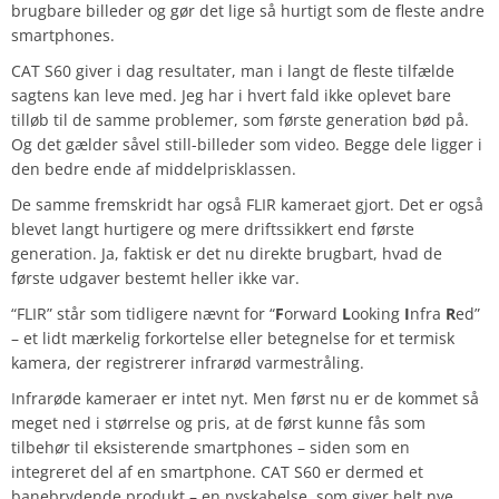
brugbare billeder og gør det lige så hurtigt som de fleste andre
smartphones.
CAT S60 giver i dag resultater, man i langt de fleste tilfælde
sagtens kan leve med. Jeg har i hvert fald ikke oplevet bare
tilløb til de samme problemer, som første generation bød på.
Og det gælder såvel still-billeder som video. Begge dele ligger i
den bedre ende af middelprisklassen.
De samme fremskridt har også FLIR kameraet gjort. Det er også
blevet langt hurtigere og mere driftssikkert end første
generation. Ja, faktisk er det nu direkte brugbart, hvad de
første udgaver bestemt heller ikke var.
“FLIR” står som tidligere nævnt for “
F
orward
L
ooking
I
nfra
R
ed”
– et lidt mærkelig forkortelse eller betegnelse for et termisk
kamera, der registrerer infrarød varmestråling.
Infrarøde kameraer er intet nyt. Men først nu er de kommet så
meget ned i størrelse og pris, at de først kunne fås som
tilbehør til eksisterende smartphones – siden som en
integreret del af en smartphone. CAT S60 er dermed et
banebrydende produkt – en nyskabelse, som giver helt nye