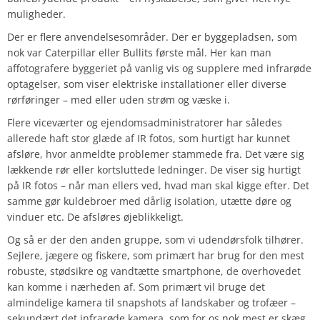
muligheder.
Der er flere anvendelsesområder. Der er byggepladsen, som
nok var Caterpillar eller Bullits første mål. Her kan man
affotografere byggeriet på vanlig vis og supplere med infrarøde
optagelser, som viser elektriske installationer eller diverse
rørføringer – med eller uden strøm og væske i.
Flere viceværter og ejendomsadministratorer har således
allerede haft stor glæde af IR fotos, som hurtigt har kunnet
afsløre, hvor anmeldte problemer stammede fra. Det være sig
lækkende rør eller kortsluttede ledninger. De viser sig hurtigt
på IR fotos – når man ellers ved, hvad man skal kigge efter. Det
samme gør kuldebroer med dårlig isolation, utætte døre og
vinduer etc. De afsløres øjeblikkeligt.
Og så er der den anden gruppe, som vi udendørsfolk tilhører.
Sejlere, jægere og fiskere, som primært har brug for den mest
robuste, stødsikre og vandtætte smartphone, de overhovedet
kan komme i nærheden af. Som primært vil bruge det
almindelige kamera til snapshots af landskaber og trofæer –
sekundært det infrarøde kamera, som for os nok mest er skæg