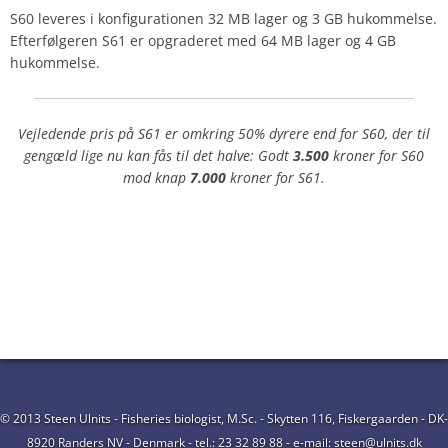
S60 leveres i konfigurationen 32 MB lager og 3 GB hukommelse.
Efterfølgeren S61 er opgraderet med 64 MB lager og 4 GB
hukommelse.
Vejledende pris på S61 er omkring 50% dyrere end for S60, der til
gengæld lige nu kan fås til det halve: Godt
3.500
kroner for S60
mod knap
7.000
kroner for S61.
© 2013 Steen Ulnits - Fisheries biologist, M.Sc. - Skytten 116, Fiskergaarden - DK-
8920 Randers NV - Denmark - tel.: 23 32 89 88 - e-mail: steen@ulnits.dk