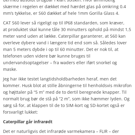
skærme i regelen er dækket med hærdet glas på omkring 0.4
mm’s tykkelse, er S60 dækket af hele 1mm Gorilla Glass 4.
CAT S60 lever så rigeligt op til IP68 standarden, som kræver,
at produktet skal kunne tåle 30 minutters ophold på mindst 1,5
meter vand uden at lække. Caterpillar garanterer, at S60 kan
overleve dybere vand i længere tid end som så. Således lover
man 5 meters dybde i op til 60 minutter. Det er nok til, at
telefonen uden videre bør kunne bruges til
undervandsoptagelser – fra waders eller iført snorkel og
maske.
Jeg har ikke testet langtidsholdbarheden heraf, men det
kommer. Husk blot at stille åbningerne til henholdsvis mikrofon
og højttaler på “5 m” med de to dertil beregnede knapper. Til
normalt brug bør de stå på “2 m”, som ikke hæmmer lyden. Og
sørg så for, at klappen til de to SIM-kort og SD-kortet også er
forsvarligt lukket:
Caterpillar går infrarødt
Det er naturligvis det infrarøde varmekamera – FLIR – der