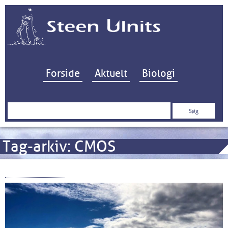
Hop til indhold
Forside
Aktuelt
Biologi
Søg
efter:
Tag-arkiv:
CMOS
CAT S60 FLIR