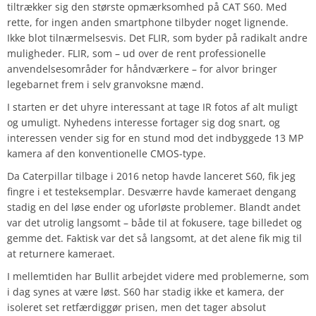
tiltrækker sig den største opmærksomhed på CAT S60. Med
rette, for ingen anden smartphone tilbyder noget lignende.
Ikke blot tilnærmelsesvis. Det FLIR, som byder på radikalt andre
muligheder. FLIR, som – ud over de rent professionelle
anvendelsesområder for håndværkere – for alvor bringer
legebarnet frem i selv granvoksne mænd.
I starten er det uhyre interessant at tage IR fotos af alt muligt
og umuligt. Nyhedens interesse fortager sig dog snart, og
interessen vender sig for en stund mod det indbyggede 13 MP
kamera af den konventionelle CMOS-type.
Da Caterpillar tilbage i 2016 netop havde lanceret S60, fik jeg
fingre i et testeksemplar. Desværre havde kameraet dengang
stadig en del løse ender og uforløste problemer. Blandt andet
var det utrolig langsomt – både til at fokusere, tage billedet og
gemme det. Faktisk var det så langsomt, at det alene fik mig til
at returnere kameraet.
I mellemtiden har Bullit arbejdet videre med problemerne, som
i dag synes at være løst. S60 har stadig ikke et kamera, der
isoleret set retfærdiggør prisen, men det tager absolut