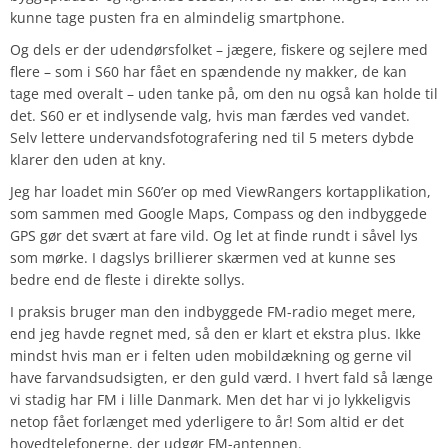
kunne tage pusten fra en almindelig smartphone.
Og dels er der udendørsfolket – jægere, fiskere og sejlere med
flere – som i S60 har fået en spændende ny makker, de kan
tage med overalt – uden tanke på, om den nu også kan holde til
det. S60 er et indlysende valg, hvis man færdes ved vandet.
Selv lettere undervandsfotografering ned til 5 meters dybde
klarer den uden at kny.
Jeg har loadet min S60’er op med ViewRangers kortapplikation,
som sammen med Google Maps, Compass og den indbyggede
GPS gør det svært at fare vild. Og let at finde rundt i såvel lys
som mørke. I dagslys brillierer skærmen ved at kunne ses
bedre end de fleste i direkte sollys.
I praksis bruger man den indbyggede FM-radio meget mere,
end jeg havde regnet med, så den er klart et ekstra plus. Ikke
mindst hvis man er i felten uden mobildækning og gerne vil
have farvandsudsigten, er den guld værd. I hvert fald så længe
vi stadig har FM i lille Danmark. Men det har vi jo lykkeligvis
netop fået forlænget med yderligere to år! Som altid er det
hovedtelefonerne, der udgør FM-antennen.