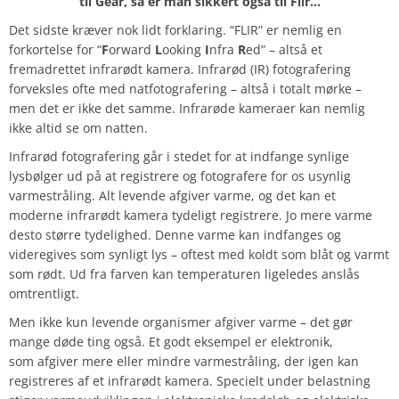
til Gear, så er man sikkert også til Flir…
Det sidste kræver nok lidt forklaring. “FLIR” er nemlig en
forkortelse for “
F
orward
L
ooking
I
nfra
R
ed” – altså et
fremadrettet infrarødt kamera. Infrarød (IR) fotografering
forveksles ofte med natfotografering – altså i totalt mørke –
men det er ikke det samme. Infrarøde kameraer kan nemlig
ikke altid se om natten.
Infrarød fotografering går i stedet for at indfange synlige
lysbølger ud på at registrere og fotografere for os usynlig
varmestråling. Alt levende afgiver varme, og det kan et
moderne infrarødt kamera tydeligt registrere. Jo mere varme
desto større tydelighed. Denne varme kan indfanges og
videregives som synligt lys – oftest med koldt som blåt og varmt
som rødt. Ud fra farven kan temperaturen ligeledes anslås
omtrentligt.
Men ikke kun levende organismer afgiver varme – det gør
mange døde ting også. Et godt eksempel er elektronik,
som afgiver mere eller mindre varmestråling, der igen kan
registreres af et infrarødt kamera. Specielt under belastning