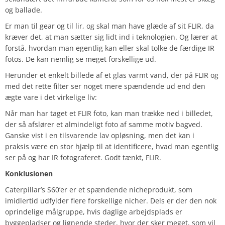
og ballade.
Er man til gear og til lir, og skal man have glæde af sit FLIR, da
kræver det, at man sætter sig lidt ind i teknologien. Og lærer at
forstå, hvordan man egentlig kan eller skal tolke de færdige IR
fotos. De kan nemlig se meget forskellige ud.
Herunder et enkelt billede af et glas varmt vand, der på FLIR og
med det rette filter ser noget mere spændende ud end den
ægte vare i det virkelige liv:
Når man har taget et FLIR foto, kan man trække ned i billedet,
der så afslører et almindeligt foto af samme motiv bagved.
Ganske vist i en tilsvarende lav opløsning, men det kan i
praksis være en stor hjælp til at identificere, hvad man egentlig
ser på og har IR fotograferet. Godt tænkt, FLIR.
Konklusionen
Caterpillar’s S60’er er et spændende nicheprodukt, som
imidlertid udfylder flere forskellige nicher. Dels er der den nok
oprindelige målgruppe, hvis daglige arbejdsplads er
byggepladser og lignende steder, hvor der sker meget, som vil