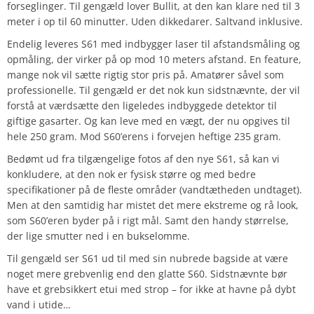
forseglinger. Til gengæld lover Bullit, at den kan klare ned til 3
meter i op til 60 minutter. Uden dikkedarer. Saltvand inklusive.
Endelig leveres S61 med indbygger laser til afstandsmåling og
opmåling, der virker på op mod 10 meters afstand. En feature,
mange nok vil sætte rigtig stor pris på. Amatører såvel som
professionelle. Til gengæld er det nok kun sidstnævnte, der vil
forstå at værdsætte den ligeledes indbyggede detektor til
giftige gasarter. Og kan leve med en vægt, der nu opgives til
hele 250 gram. Mod S60’erens i forvejen heftige 235 gram.
Bedømt ud fra tilgængelige fotos af den nye S61, så kan vi
konkludere, at den nok er fysisk større og med bedre
specifikationer på de fleste områder (vandtætheden undtaget).
Men at den samtidig har mistet det mere ekstreme og rå look,
som S60’eren byder på i rigt mål. Samt den handy størrelse,
der lige smutter ned i en bukselomme.
Til gengæld ser S61 ud til med sin nubrede bagside at være
noget mere grebvenlig end den glatte S60. Sidstnævnte bør
have et grebsikkert etui med strop – for ikke at havne på dybt
vand i utide…