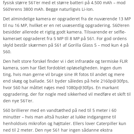
fysisk større S61’er med et større batteri på 4.500 mAh – mod
S60’erens 3800 mAh. Begge naturligvis Li-Ion.
Det almindelige kamera er opgraderet fra de nuværende 13 MP
til nu 16 MP, hvilket er en ret uvæsentlig opgradering. S60’eren
besidder allerede et rigtig godt kamera. Tilsvarende er selfie-
kameraet opgraderet fra 5 MP tll 8 MP på S61. For god ordens
skyld består skærmen på S61 af Gorilla Glass 5 – mod kun 4 på
S60.
Den helt store forskel finder vi i det infrarøde og termiske FLIR
kamera, som har fået fordoblet opløseligheden. Ingen dum
ting, hvis man gerne vil bruge sine IR fotos til andet og mere
end skæg og ballade. S61 byder således på hele 2160p@30fps,
hvor S60 har måttet nøjes med 1080p@30fps. En markant
opgradering, der for nogle med sikkerhed vil medføre et skift til
den nye S61’er.
S60 brillierer med en vandtæthed på ned til 5 meter i 60
minutter – hvis man altså husker at lukke indgangene til
henholdsvis mikrofon og højttaler. Ellers lover Caterpiller kun
ned til 2 meter. Den nye S61 har ingen sådanne ekstra