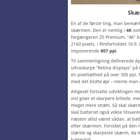
Skæ
En af de første ting, man bemær
skærmen. Den er nemlig i
4K
som
forgængeren Z5 Premium. “4K” be
2160 pixels, i filmforholdet 16:9.
imponerende
807 ppi
.
Til sammenligning definerede A
ultraskarpe “Retina displays” p
en pixeltæthed på over 300 ppi. 
med det blotte øje – mente man
Alligevel fortsatte udviklingen mo
vist giver et skarpere billede, 
meget mere strøm. Så skal skærm
skal batteriet også vokse tilsvare
næsten altid været sådan, at ba
efter skærmen. Forstået på den 
største og skarpeste skærm, da 
batteritid.