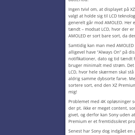
Ingen tvivl om, at displayet på 
valgt at holde sig til LCD teknolo
generelt går mod AMOLED. Her er
tændt – modsat LCD, hvor der er l
AMOLED er sort bare sort, da der
Samtidig kan man med AMOLED 
alligevel have “Always On” på dis
notifikationer, dato og tid tændt
bruger minimalt med strøm. Det
LCD, hvor hele skærmen skal stå
aldrig samme dybsorte farve. Me
sortere sort, end den XZ Premium 
mig!
Problemet med 4K opløsninger s
der pt. ikke er meget content, s
givet, og derfor kan Sony uden at
Premium er et fremtidssikret pro
Senest har Sony dog indgået en