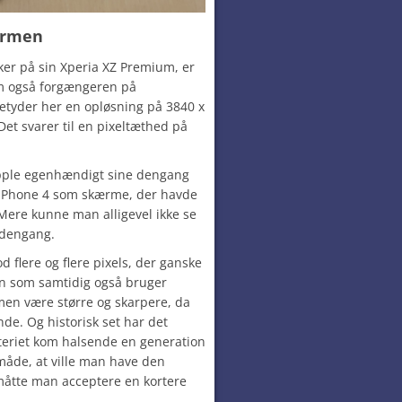
rmen
ker på sin Xperia XZ Premium, er
 også forgængeren på
tyder her en opløsning på 3840 x
 Det svarer til en pixeltæthed på
pple egenhændigt sine dengang
å iPhone 4 som skærme, der havde
Mere kunne man alligevel ikke se
 dengang.
d flere og flere pixels, der ganske
men som samtidig også bruger
en være større og skarpere, da
nde. Og historisk set har det
tteriet kom halsende en generation
måde, at ville man have den
måtte man acceptere en kortere