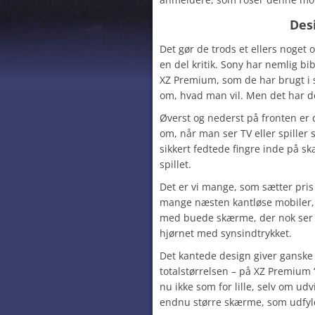
Des
Det gør de trods et ellers noget
en del kritik. Sony har nemlig bi
XZ Premium, som de har brugt i 
om, hvad man vil. Men det har do
Øverst og nederst på fronten er
om, når man ser TV eller spiller 
sikkert fedtede fingre inde på sk
spillet.
Det er vi mange, som sætter pris
mange næsten kantløse mobiler, v
med buede skærme, der nok ser
hjørnet med synsindtrykket.
Det kantede design giver ganske 
totalstørrelsen – på XZ Premium 
nu ikke som for lille, selv om udvi
endnu større skærme, som udfyld