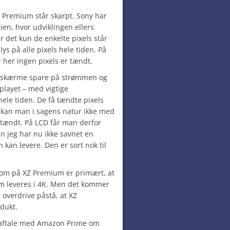
XZ Premium står skarpt. Sony har
gien, hvor udviklingen ellers
 det kun de enkelte pixels står
ys på alle pixels hele tiden. På
 her ingen pixels er tændt.
skærme spare på strømmen og
playet – med vigtige
 hele tiden. De få tændte pixels
 kan man i sagens natur ikke med
 tændt. På LCD får man derfor
n jeg har nu ikke savnet en
kan levere. Den er sort nok til
om på XZ Premium er primært, at
om leveres i 4K. Men det kommer
 overdrive påstå, at XZ
dukt.
 aftale med Amazon Prime om