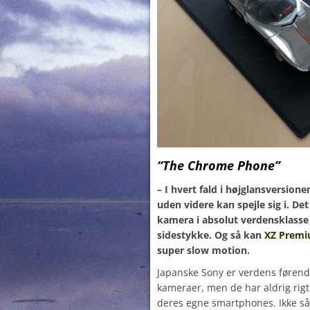
“The Chrome Phone”
–
I hvert fald i højglansversi
uden videre kan spejle sig i. De
kamera i absolut verdensklasse
sidestykke. Og så kan
XZ Prem
super slow motion.
Japanske Sony er verdens førende
kameraer, men de har aldrig rigt
deres egne smartphones. Ikke så