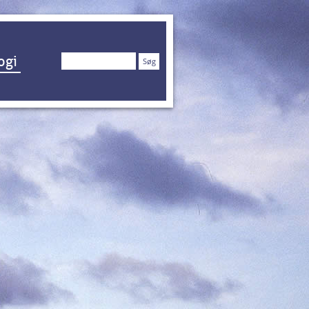
Søg
ogi
efter: