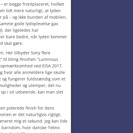
 – er begge frontplaceret, hvilket
som lidt mere naturligt, at lyden
 på – og ikke bunden af mobilen,
. Samme gode lydoplevelse gav
60
, der ligeledes har
yder bare bedre, når lyden kommer
d skal gøre.
en. Her tilbyder Sony flere
” til bling-finishen “Luminous
n opmærksomhed ved EISA 2017,
g hvor alle anmeldere lige skulle
et og fungerer fuldstændig som et
 muligheder og ulemper, det nu
p i sit udseende, kan man slet
en polerede finish for dens
orien er det naturligvis rigtigt,
eneret mig et sekund. Jeg kan lide
n barndom, hvor danske Tekno