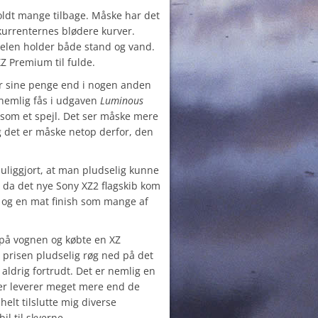
ldt mange tilbage. Måske har det
kurrenternes blødere kurver.
delen holder både stand og vand.
XZ Premium til fulde.
r sine penge end i nogen anden
 nemlig fås i udgaven
Luminous
 som et spejl. Det ser måske mere
g det er måske netop derfor, den
liggjort, at man pludselig kunne
, da det nye Sony XZ2 flagskib kom
 og en mat finish som mange af
 på vognen og købte en XZ
prisen pludselig røg ned på det
 aldrig fortrudt. Det er nemlig en
der leverer meget mere end de
helt tilslutte mig diverse
l til skyerne.