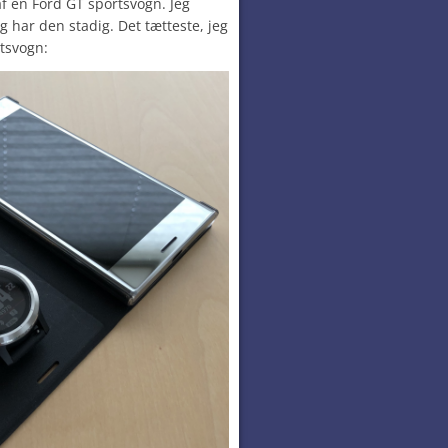
f en Ford GT sportsvogn. Jeg
g har den stadig. Det tætteste, jeg
tsvogn: