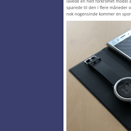
lavede en helt forkromet model a
sparede til den i flere måneder o
nok nogensinde kommer en spor