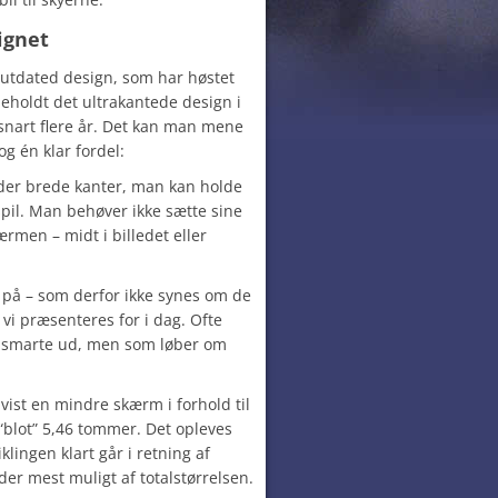
ignet
 outdated design, som har høstet
beholdt det ultrakantede design i
snart flere år. Det kan man mene
g én klar fordel:
 der brede kanter, man kan holde
spil. Man behøver ikke sætte sine
ærmen – midt i billedet eller
 på – som derfor ikke synes om de
i præsenteres for i dag. Ofte
 smarte ud, men som løber om
vist en mindre skærm i forhold til
“blot” 5,46 tommer. Det opleves
klingen klart går i retning af
er mest muligt af totalstørrelsen.