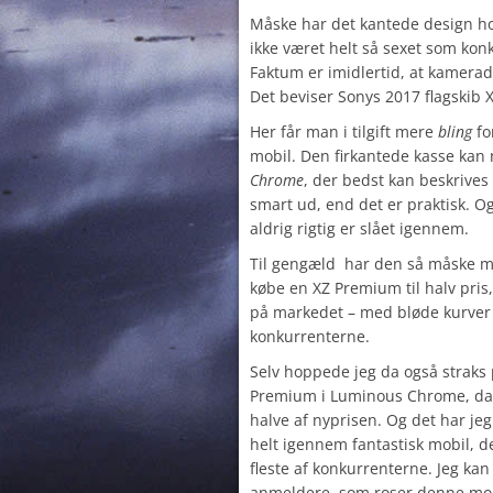
Måske har det kantede design ho
ikke været helt så sexet som kon
Faktum er imidlertid, at kamera
Det beviser Sonys 2017 flagskib 
Her får man i tilgift mere
bling
fo
mobil. Den firkantede kasse kan
Chrome
, der bedst kan beskrives
smart ud, end det er praktisk. O
aldrig rigtig er slået igennem.
Til gengæld har den så måske mu
købe en XZ Premium til halv pris
på markedet – med bløde kurver
konkurrenterne.
Selv hoppede jeg da også straks
Premium i Luminous Chrome, da 
halve af nyprisen. Og det har jeg
helt igennem fantastisk mobil, 
fleste af konkurrenterne. Jeg kan 
anmeldere, som roser denne mobi