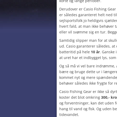
korte og lange perioder.
Derudover er Casio Fishing Gear
er således garanteret helt ned ti
sejlsportsfolk jo heldigvis sjæld
hvert fald, at man ikke behøver t
eller vil svømme sig en tur. Begg
Samtidig slipper man for at skulle
ud. Casio garanterer således, at
batteritid på hele
10 år
. Ganske
at uret har et indbygget lys, so
Og så må vi vel bare indrømme,
bære og bruge dette ur i længere 
kommet nyt og mere spændende e
behøver således ikke frygte for 
Casio Fishing Gear er ikke så dyr
koster det blot omkring
300,- kr
og forventninger, kan det uden f
hang til vand og fisk. Og uden 
tidevandet.