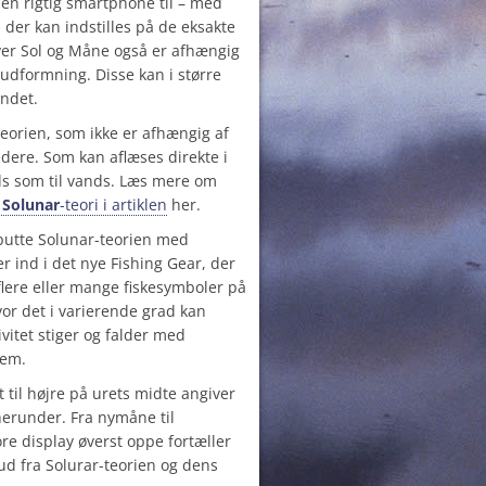
r en rigtig smartphone til – med
, der kan indstilles på de eksakte
over Sol og Måne også er afhængig
 udformning. Disse kan i større
andet.
teorien, som ikke er afhængig af
ere. Som kan aflæses direkte i
nds som til vands. Læs mere om
s
Solunar
-teori i artiklen
her.
 putte Solunar-teorien med
r ind i det nye Fishing Gear, der
flere eller mange fiskesymboler på
or det i varierende grad kan
tivitet stiger og falder med
dem.
t til højre på urets midte angiver
erunder. Fra nymåne til
re display øverst oppe fortæller
ud fra Solurar-teorien og dens