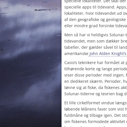
specielle lokaliteter. Det skal de
specielle apps til tidevand. Apps
lokaliteter, hvor tidevandet ud 
af den geografiske og geologiske
eller mindre grad forsinke tidev
Men så har vi heldigvis Solunar-
tidevandet, men som dækker bred
tabeller, der gælder såvel til la
amerikanske
John Alden Knight’
Casio’s teknikere har formået at
tilhørende korte og lange periode
viser disse perioder med ingen, 
en dedikeret skærm. Perioder, hv
lønne sig at fiske, da fiskenes ak
Solunar-tiderne og teorien bag 
Et lille cirkelformet vindue længs
løbende Månens faser som vist h
fuldmåne og tilbage igen. Det sto
om fiskenes formodede aktivitet 