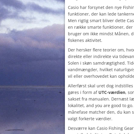
Casio har forsynet den nye Fish
funktioner, der kan lede tankern
Men rigtig smart bliver dette Cas
en række smarte funktioner, der 
bruger om ikke mindst Månen, de
fiskenes aktivitet.
Der hersker flere teorier om, hv
direkte eller indirekte via tidev
Solen i skøn samdrægtighed. Tid
vandmængder, hvilket naturligvis
vil eller overhovedet kan ophold
Allerførst skal uret dog indstilles
gøres i form af
UTC-værdien
, so
sakset fra manualen. Dernæst l
lokalitet, and you are good to go
månefase matcher den, du kan se
valgt forkerte værdier.
Desværre kan Casio Fishing Gear