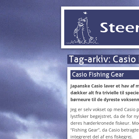
Tag-arkiv:
Casio 
Casio Fishing Gear
Japanske Casio laver et hav af 
dækker alt fra trivielle til specie
børneure til de dyreste voksen
Jeg er selv vokset op med Casio
lystfisker begejstret, da de for 
deres hæderkronede fiskeur. Mod
“Fishing Gear”, da Casio betragte
integreret del af ens fiskegrej.