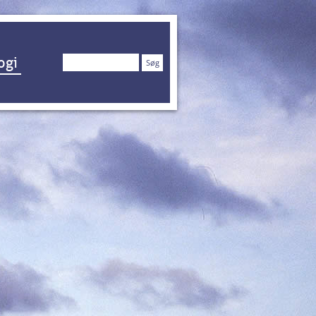
Søg
ogi
efter: