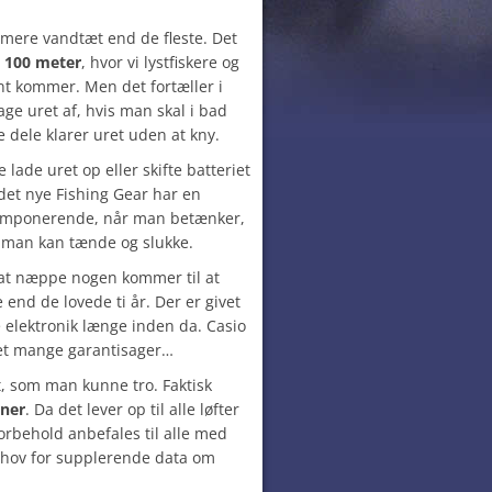
 mere vandtæt end de fleste. Det
l
100
meter
, hvor vi lystfiskere og
ent kommer. Men det fortæller i
age uret af, hvis man skal i bad
e dele klarer uret uden at kny.
 lade uret op eller skifte batteriet
 det nye Fishing Gear har en
 imponerende, når man betænker,
m man kan tænde og slukke.
 at næppe nogen kommer til at
end de lovede ti år. Der er givet
lektronik længe inden da. Casio
ret mange garantisager…
t, som man kunne tro. Faktisk
oner
. Da det lever op til alle løfter
orbehold anbefales til alle med
behov for supplerende data om