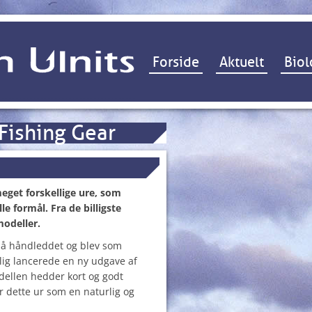
Hop til indhold
Forside
Aktuelt
Biol
Fishing Gear
meget forskellige ure, som
lle formål. Fra de billigste
modeller.
 på håndleddet og blev som
nylig lancerede en ny udgave af
ellen hedder kort og godt
r dette ur som en naturlig og