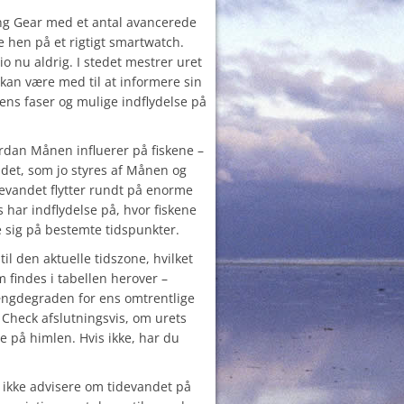
ing Gear med et antal avancerede
e hen på et rigtigt smartwatch.
io nu aldrig. I stedet mestrer uret
kan være med til at informere sin
ns faser og mulige indflydelse på
ordan Månen influerer på fiskene –
andet, som jo styres af Månen og
evandet flytter rundt på enorme
 har indflydelse på, hvor fiskene
e sig på bestemte tidspunkter.
 til den aktuelle tidszone, hvilket
m findes i tabellen herover –
ængdegraden for ens omtrentlige
. Check afslutningsvis, om urets
 på himlen. Hvis ikke, har du
 ikke advisere om tidevandet på