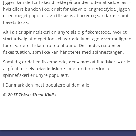
Jiggen kan derfor fiskes direkte på bunden uden at sidde fast –
hvis ellers bunden ikke er alt for ujævn eller grødefyldt. Jiggen
er en meget populær agn til søens aborrer og sandarter samt
havets torsk.
Alt i alt er spinnefiskeri en uhyre alsidig fiskemetode, hvor et
stort udvalg af meget forskelligartede kunstagn giver mulighed
for et varieret fiskeri fra top til bund. Der findes næppe en
fiskesituation, som ikke kan håndteres med spinnestangen.
Samtidig er det en fiskemetode, der – modsat fluefiskeri – er let
at gå til for selv uøvede fiskere. Intet under derfor, at
spinnefiskeri er uhyre populært.
I Danmark den mest populære af dem alle.
© 2017 Tekst: Steen Ulnits