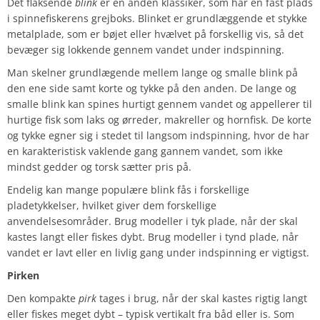
Det flaksende
blink
er en anden klassiker, som har en fast plads
i spinnefiskerens grejboks. Blinket er grundlæggende et stykke
metalplade, som er bøjet eller hvælvet på forskellig vis, så det
bevæger sig lokkende gennem vandet under indspinning.
Man skelner grundlægende mellem lange og smalle blink på
den ene side samt korte og tykke på den anden. De lange og
smalle blink kan spines hurtigt gennem vandet og appellerer til
hurtige fisk som laks og ørreder, makreller og hornfisk. De korte
og tykke egner sig i stedet til langsom indspinning, hvor de har
en karakteristisk vaklende gang gannem vandet, som ikke
mindst gedder og torsk sætter pris på.
Endelig kan mange populære blink fås i forskellige
pladetykkelser, hvilket giver dem forskellige
anvendelsesområder. Brug modeller i tyk plade, når der skal
kastes langt eller fiskes dybt. Brug modeller i tynd plade, når
vandet er lavt eller en livlig gang under indspinning er vigtigst.
Pirken
Den kompakte
pirk
tages i brug, når der skal kastes rigtig langt
eller fiskes meget dybt – typisk vertikalt fra båd eller is. Som