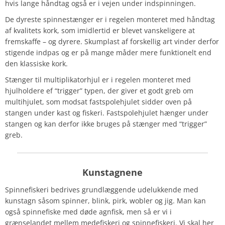
hvis lange håndtag også er i vejen under indspinningen.
De dyreste spinnestænger er i regelen monteret med håndtag
af kvalitets kork, som imidlertid er blevet vanskeligere at
fremskaffe – og dyrere. Skumplast af forskellig art vinder derfor
stigende indpas og er på mange måder mere funktionelt end
den klassiske kork.
Stænger til multiplikatorhjul er i regelen monteret med
hjulholdere ef “trigger” typen, der giver et godt greb om
multihjulet, som modsat fastspolehjulet sidder oven på
stangen under kast og fiskeri. Fastspolehjulet hænger under
stangen og kan derfor ikke bruges på stænger med “trigger”
greb.
Kunstagnene
Spinnefiskeri bedrives grundlæggende udelukkende med
kunstagn såsom spinner, blink, pirk, wobler og jig. Man kan
også spinnefiske med døde agnfisk, men så er vi i
grænselandet mellem medefiskeri og spinnefiskeri. Vi skal her