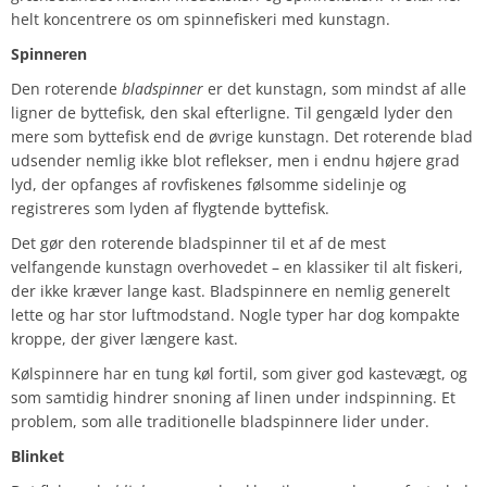
helt koncentrere os om spinnefiskeri med kunstagn.
Spinneren
Den roterende
bladspinner
er det kunstagn, som mindst af alle
ligner de byttefisk, den skal efterligne. Til gengæld lyder den
mere som byttefisk end de øvrige kunstagn. Det roterende blad
udsender nemlig ikke blot reflekser, men i endnu højere grad
lyd, der opfanges af rovfiskenes følsomme sidelinje og
registreres som lyden af flygtende byttefisk.
Det gør den roterende bladspinner til et af de mest
velfangende kunstagn overhovedet – en klassiker til alt fiskeri,
der ikke kræver lange kast. Bladspinnere en nemlig generelt
lette og har stor luftmodstand. Nogle typer har dog kompakte
kroppe, der giver længere kast.
Kølspinnere har en tung køl fortil, som giver god kastevægt, og
som samtidig hindrer snoning af linen under indspinning. Et
problem, som alle traditionelle bladspinnere lider under.
Blinket