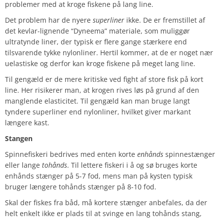
problemer med at kroge fiskene på lang line.
Det problem har de nyere
superliner
ikke. De er fremstillet af
det kevlar-lignende “Dyneema” materiale, som muliggør
ultratynde liner, der typisk er flere gange stærkere end
tilsvarende tykke nylonliner. Hertil kommer, at de er noget nær
uelastiske og derfor kan kroge fiskene på meget lang line.
Til gengæld er de mere kritiske ved fight af store fisk på kort
line. Her risikerer man, at krogen rives løs på grund af den
manglende elasticitet. Til gengæld kan man bruge langt
tyndere superliner end nylonliner, hvilket giver markant
længere kast.
Stangen
Spinnefiskeri bedrives med enten korte
enhånds
spinnestænger
eller lange
tohånds
. Til lettere fiskeri i å og sø bruges korte
enhånds stænger på 5-7 fod, mens man på kysten typisk
bruger længere tohånds stænger på 8-10 fod.
Skal der fiskes fra båd, må kortere stænger anbefales, da der
helt enkelt ikke er plads til at svinge en lang tohånds stang,