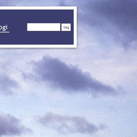
Søg
ogi
efter: