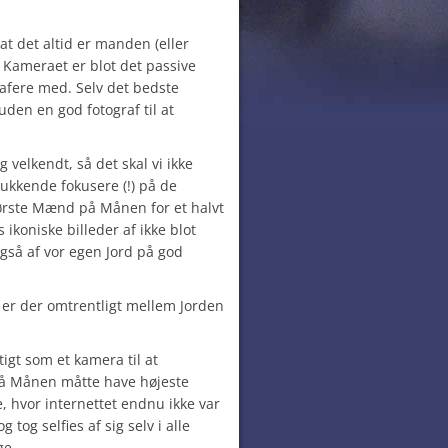
at det altid er manden (eller
. Kameraet er blot det passive
rafere med. Selv det bedste
den en god fotograf til at
 velkendt, så det skal vi ikke
lukkende fokusere (!) på de
første Mænd på Månen for et halvt
ikoniske billeder af ikke blot
gså af vor egen Jord på god
 er der omtrentligt mellem Jorden
tigt som et kamera til at
å Månen måtte have højeste
e, hvor internettet endnu ikke var
 tog selfies af sig selv i alle
ge.