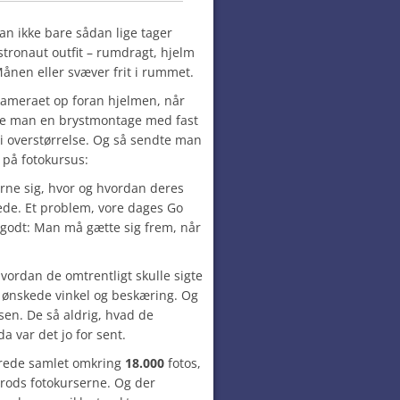
man ikke bare sådan lige tager
astronaut outfit – rumdragt, hjelm
ånen eller svæver frit i rummet.
kameraet op foran hjelmen, når
vede man en brystmontage med fast
i overstørrelse. Og så sendte man
på fotokursus:
rne sig, hvor og hvordan deres
de. Et problem, vore dages Go
r godt: Man må gætte sig frem, når
vordan de omtrentligt skulle sigte
 ønskede vinkel og beskæring. Og
en. De så aldrig, hvad de
a var det jo for sent.
rede samlet omkring
18.000
fotos,
Trods fotokurserne. Og der