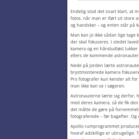
Endelig stod det snart klart, at 
fotos, når man er iført sit store 
og handsker – og enten står på M
Man kan jo ikke sådan lige tage 
der skal fokuseres. I stedet la
kamera og en håndudløst lukker 
ellers de kommende astronauter 
Nede på Jorden lærte astronaute
brystmonterede kamera fokusere
Pro fotografer kun kender alt fo
man ikke kan se i søgeren.
Astronauterne lærte sig derfor, h
med deres kamera, så de fik den
det måtte de gøre på fornemmels
fotograferede – før bagefter. Og d
Apollo rumprogrammet produce
hvoraf adskillige er ubrugelige. 