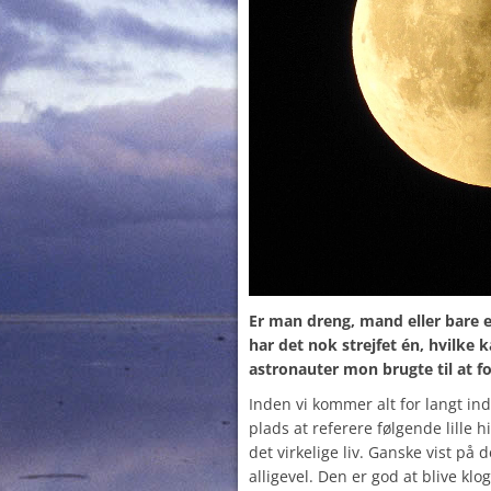
Er man dreng, mand eller bare e
har det nok strejfet én, hvilke
astronauter mon brugte til at 
Inden vi kommer alt for langt ind
plads at referere følgende lille h
det virkelige liv. Ganske vist på
alligevel. Den er god at blive klog