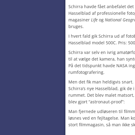
Schirra havde fået anbefalet de
Hasselblad af professionelle fot
magasiner
Life
og
National
Geogra
bruges.
I hvert fald gik Schirra ud af fo
Hasselblad model 500C. Pris: 500
Schirra var selv en ivrig amatørf
til at vælge det kamera, han syn
På det tidspunkt havde NASA inge
rumfotografering.
Men det fik man heldigvis snart.
Schirra’s nye Hasselblad, gik de i
rummet. Det blev malet matsort, 
blev gjort “astronaut-proof”:
Man fjernede udløseren til filmm
løsnes ved en fejltagelse. Man k
stort filmmagasin, så man ikke sku