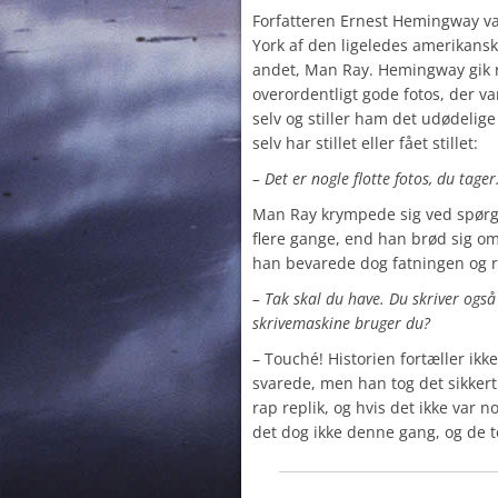
Forfatteren Ernest Hemingway var 
York af den ligeledes amerikansk
andet, Man Ray. Hemingway gik r
overordentligt gode fotos, der 
selv og stiller ham det udødelige
selv har stillet eller fået stillet:
– Det er nogle flotte fotos, du tag
Man Ray krympede sig ved spørg
flere gange, end han brød sig om
han bevarede dog fatningen og r
– Tak skal du have. Du skriver også 
skrivemaskine bruger du?
– Touché! Historien fortæller ik
svarede, men han tog det sikkert
rap replik, og hvis det ikke var n
det dog ikke denne gang, og de t