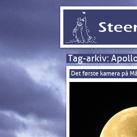
Tag-arkiv:
Apoll
Det første kamera på M