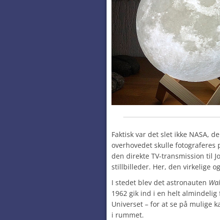
Faktisk var det slet ikke NASA, der 
overhovedet skulle fotograferes
den direkte TV-transmission til 
stillbilleder. Her, den virkelige o
I stedet blev det astronauten
Wal
1962 gik ind i en helt almindelig
Universet – for at se på mulige
i rummet.