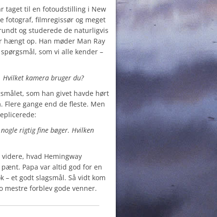
taget til en fotoudstilling i New
e fotograf, filmregissør og meget
undt og studerede de naturligvis
var hængt op. Han møder Man Ray
 spørgsmål, som vi alle kender –
er. Hvilket kamera bruger du?
smålet, som han givet havde hørt
. Flere gange end de fleste. Men
eplicerede:
nogle rigtig fine bøger. Hvilken
ke videre, hvad Hemingway
 pænt. Papa var altid god for en
ok – et godt slagsmål. Så vidt kom
o mestre forblev gode venner.