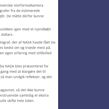
t svenske storformatkamera
ografer fra de estimerede
fic
. De måtte derfor kunne
tobutikken igen med et nyindkøbt
 dollars.
otograf, der af NASA havde fået lov
tes bedst om og troede mest på.
n egen erfaring med stillbilled
 Da NASA blev præsenteret for
 gang med at klargøre det til
så man undgik reflekser, og det
agasinet, så det ikke kunne
onstruerede samtidig et ekstra
lle skifte hele tiden.