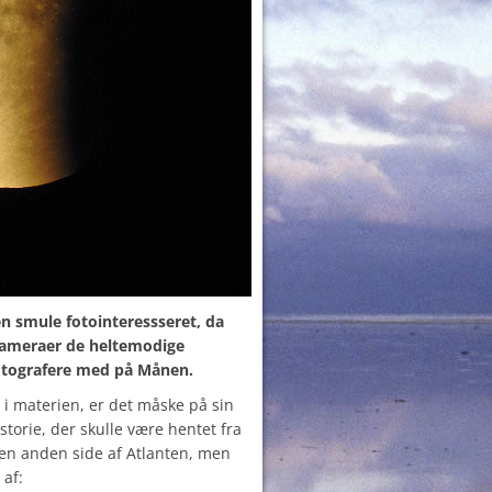
n smule fotointeressseret, da
 kameraer de heltemodige
fotografere med på Månen.
 i materien, er det måske på sin
istorie, der skulle være hentet fra
 den anden side af Atlanten, men
 af: