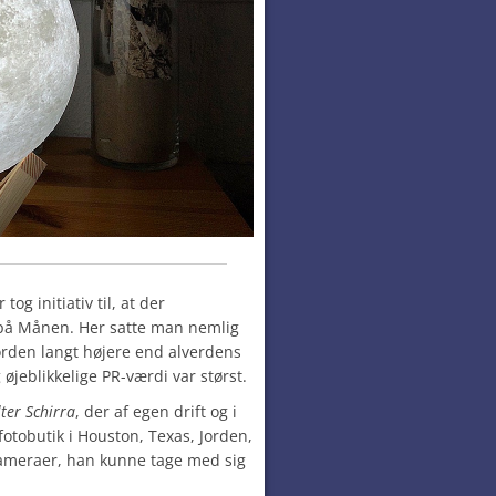
tog initiativ til, at der
 på Månen. Her satte man nemlig
Jorden langt højere end alverdens
g øjeblikkelige PR-værdi var størst.
ter Schirra
, der af egen drift og i
 fotobutik i Houston, Texas, Jorden,
 kameraer, han kunne tage med sig