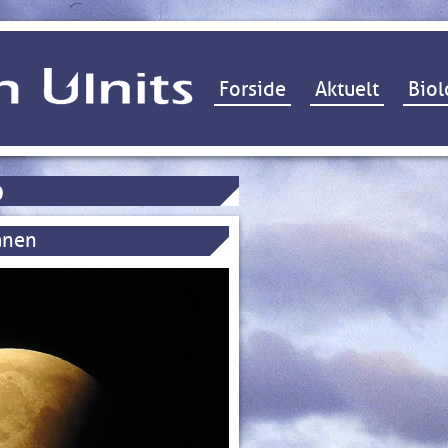
Hop til indhold
Forside
Aktuelt
Biol
o
ånen