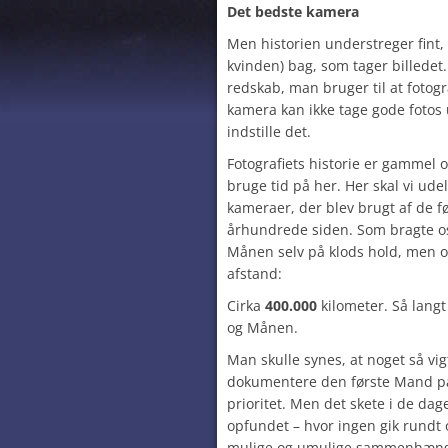
Det bedste kamera
Men historien understreger fint, 
kvinden) bag, som tager billedet
redskab, man bruger til at fotog
kamera kan ikke tage gode fotos u
indstille det.
Fotografiets historie er gammel og
bruge tid på her. Her skal vi ude
kameraer, der blev brugt af de 
århundrede siden. Som bragte os 
Månen selv på klods hold, men o
afstand:
Cirka
400.000
kilometer. Så langt
og Månen.
Man skulle synes, at noget så vig
dokumentere den første Mand p
prioritet. Men det skete i de dag
opfundet – hvor ingen gik rundt og
mulige og umulige sammenhæn