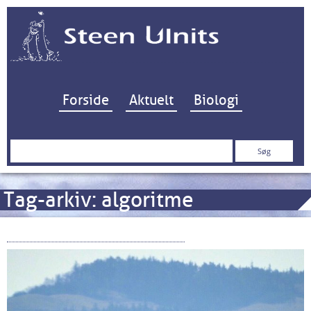
Hop til indhold
Forside
Aktuelt
Biologi
Søg
efter:
Tag-arkiv:
algoritme
To ZOOM or not to ZOOM…