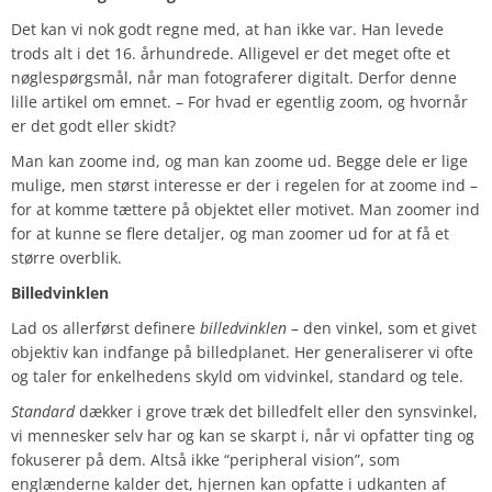
Det kan vi nok godt regne med, at han ikke var. Han levede
trods alt i det 16. århundrede. Alligevel er det meget ofte et
nøglespørgsmål, når man fotograferer digitalt. Derfor denne
lille artikel om emnet. – For hvad er egentlig zoom, og hvornår
er det godt eller skidt?
Man kan zoome ind, og man kan zoome ud. Begge dele er lige
mulige, men størst interesse er der i regelen for at zoome ind –
for at komme tættere på objektet eller motivet. Man zoomer ind
for at kunne se flere detaljer, og man zoomer ud for at få et
større overblik.
Billedvinklen
Lad os allerførst definere
billedvinklen
– den vinkel, som et givet
objektiv kan indfange på billedplanet. Her generaliserer vi ofte
og taler for enkelhedens skyld om vidvinkel, standard og tele.
Standard
dækker i grove træk det billedfelt eller den synsvinkel,
vi mennesker selv har og kan se skarpt i, når vi opfatter ting og
fokuserer på dem. Altså ikke “peripheral vision”, som
englænderne kalder det, hjernen kan opfatte i udkanten af