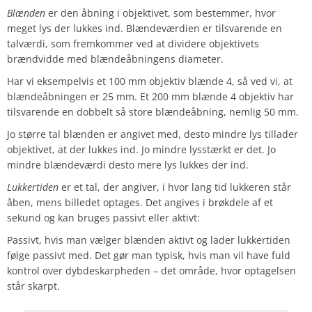
Blænden
er den åbning i objektivet, som bestemmer, hvor
meget lys der lukkes ind. Blændeværdien er tilsvarende en
talværdi, som fremkommer ved at dividere objektivets
brændvidde med blændeåbningens diameter.
Har vi eksempelvis et 100 mm objektiv blænde 4, så ved vi, at
blændeåbningen er 25 mm. Et 200 mm blænde 4 objektiv har
tilsvarende en dobbelt så store blændeåbning, nemlig 50 mm.
Jo større tal blænden er angivet med, desto mindre lys tillader
objektivet, at der lukkes ind. Jo mindre lysstærkt er det. Jo
mindre blændeværdi desto mere lys lukkes der ind.
Lukkertiden
er et tal, der angiver, i hvor lang tid lukkeren står
åben, mens billedet optages. Det angives i brøkdele af et
sekund og kan bruges passivt eller aktivt:
Passivt, hvis man vælger blænden aktivt og lader lukkertiden
følge passivt med. Det gør man typisk, hvis man vil have fuld
kontrol over dybdeskarpheden – det område, hvor optagelsen
står skarpt.