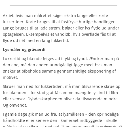
Aktivt, hvis man målrettet søger ekstra lange eller korte
lukkertider. Korte bruges til at fastfryse hurtige handlinger.
Lange bruges til at lade strøm, bølger eller lys flyde ud under
optagelsen. Eksempelvis et vandløb, hvis overflade fås til at
flyde ud i ét med en lang lukkertid.
Lysmåler og gråværdi
Lukkertid og blænde følges ad i tykt og tyndt. Ændrer man på
den ene, må den anden uundgåeligt følge med, hvis man
ønsker at bibeholde samme gennemsnitlige eksponering af
motivet.
Skruer man ned for lukkertiden, må man tilsvarende skrue op
for blænden – for stadig at få samme mængde lys ind til film
eller sensor. Dybdeskarpheden bliver da tilsvarende mindre.
Og omvendt.
I gamle dage gik man ud fra, at lysmåleren – den oprindelige
håndholdte eller senere den i kameraet indbyggede – skulle
måle lyset og sikre, at motivet fik en gennemsnitlig
gråværdi
på