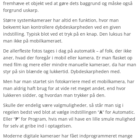
fremhæve et objekt ved at gøre dets baggrund og måske også
forgrund uskarp.
Større systemkameraer har altid en funktion, hvor man
bekvemt kan kontrollere dybdeskarpheden ved en given
indstilling. Typisk blot ved et tryk på en knap. Den luksus har
man ikke på mobilkameraet.
De allerfleste fotos tages i dag på automatik – af folk, der ikke
aner, hvad der foregår i mobil eller kamera. Er man flasket op
med film og mere eller mindre manuelle kameraer, da har man
styr på sin blænde og lukkertid. Dybdeskarpheden med.
Men har man startet sin fotokarriere med et mobilkamera, har
man aldrig haft brug for at vide ret meget andet, end hvor
lukkeren sidder, og hvordan man trykker på den.
Skulle der endelig være valgmuligheder, så står man sig i
regelen bedst ved blot at vælge indstillingen “
A
” for Automatic.
Eller “
P
” for Program, hvis man vil have en lille smule mulighed
for selv at gribe ind i optagelsen.
Moderne digitale kameraer har fået indprogrammeret mange