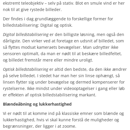
ekstremt teleobjektiv – selv på stativ. Blot en smule vind er her
nok til at give rystede billeder.
Der findes i dag grundlæggende to forskellige former for
billedstabilisering: Digital og optisk.
Digital billedstabilisering
er den billigste løsning, men også den
dårligste. Den virker ved at foretage en udsnit af billedet, som
så flyttes modsat kameraets bevægelser. Man udnytter ikke
sensoren optimalt, da man er nødt til at beskære billedfeltet,
og billedet fremstår mere eller mindre uroligt.
Optisk billedstabilisering
er altid den bedste, da den ikke ændrer
på selve billedet. I stedet har man her sin linse ophængt, så
linsen flytter sig under bevægelse og dermed kompenserer for
rystelserne. Ikke mindst under videooptagelser i gang eller løb
er effekten af optisk billedstabilisering markant.
Blændeåbning og lukkerhastighed
Vi er nødt til at komme ind på klassiske emner som blænde og
lukkerhastighed, hvis vi skal kunne forstå de muligheder og
begrænsninger, der ligger i at zoome.