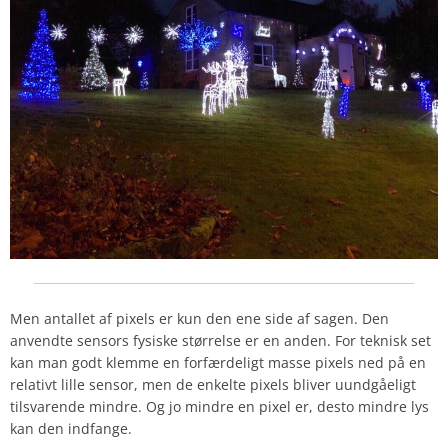
Men antallet af pixels er kun den ene side af sagen. Den
anvendte sensors fysiske størrelse er en anden. For teknisk set
kan man godt klemme en forfærdeligt masse pixels ned på en
relativt lille sensor, men de enkelte pixels bliver uundgåeligt
tilsvarende mindre. Og jo mindre en pixel er, desto mindre lys
kan den indfange.