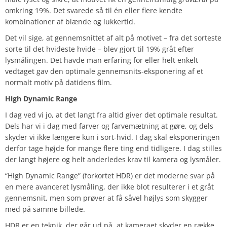
omkring 19%. Det svarede så til én eller flere kendte
kombinationer af blænde og lukkertid.
Det vil sige, at gennemsnittet af alt på motivet – fra det sorteste
sorte til det hvideste hvide – blev gjort til 19% gråt efter
lysmålingen. Det havde man erfaring for eller helt enkelt
vedtaget gav den optimale gennemsnits-eksponering af et
normalt motiv på datidens film.
High Dynamic Range
I dag ved vi jo, at det langt fra altid giver det optimale resultat.
Dels har vi i dag med farver og farvemætning at gøre, og dels
skyder vi ikke længere kun i sort-hvid. I dag skal eksponeringen
derfor tage højde for mange flere ting end tidligere. I dag stilles
der langt højere og helt anderledes krav til kamera og lysmåler.
“High Dynamic Range” (forkortet HDR) er det moderne svar på
en mere avanceret lysmåling, der ikke blot resulterer i et gråt
gennemsnit, men som prøver at få såvel højlys som skygger
med på samme billede.
HDR er en teknik, der går ud på, at kameraet skyder en række