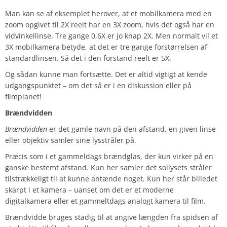
Man kan se af eksemplet herover, at et mobilkamera med en
zoom opgivet til 2X reelt har en 3X zoom, hvis det også har en
vidvinkellinse. Tre gange 0,6X er jo knap 2X. Men normalt vil et
3X mobilkamera betyde, at det er tre gange forstørrelsen af
standardlinsen. Så det i den forstand reelt er 5X.
Og sådan kunne man fortsætte. Det er altid vigtigt at kende
udgangspunktet – om det så er i en diskussion eller på
filmplanet!
Brændvidden
Brændvidden
er det gamle navn på den afstand, en given linse
eller objektiv samler sine lysstråler på.
Præcis som i et gammeldags brændglas, der kun virker på en
ganske bestemt afstand. Kun her samler det sollysets stråler
tilstrækkeligt til at kunne antænde noget. Kun her står billedet
skarpt i et kamera – uanset om det er et moderne
digitalkamera eller et gammeltdags analogt kamera til film.
Brændvidde bruges stadig til at angive længden fra spidsen af