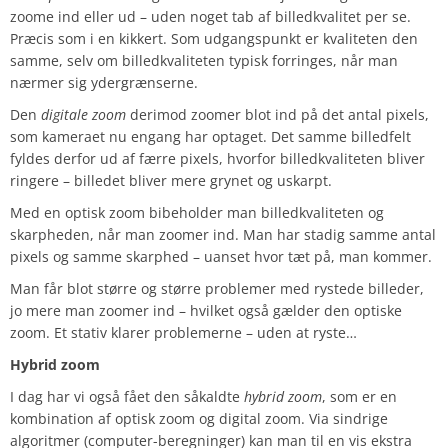
zoome ind eller ud – uden noget tab af billedkvalitet per se.
Præcis som i en kikkert. Som udgangspunkt er kvaliteten den
samme, selv om billedkvaliteten typisk forringes, når man
nærmer sig ydergrænserne.
Den
digitale zoom
derimod zoomer blot ind på det antal pixels,
som kameraet nu engang har optaget. Det samme billedfelt
fyldes derfor ud af færre pixels, hvorfor billedkvaliteten bliver
ringere – billedet bliver mere grynet og uskarpt.
Med en optisk zoom bibeholder man billedkvaliteten og
skarpheden, når man zoomer ind. Man har stadig samme antal
pixels og samme skarphed – uanset hvor tæt på, man kommer.
Man får blot større og større problemer med rystede billeder,
jo mere man zoomer ind – hvilket også gælder den optiske
zoom. Et stativ klarer problemerne – uden at ryste…
Hybrid zoom
I dag har vi også fået den såkaldte
hybrid zoom
, som er en
kombination af optisk zoom og digital zoom. Via sindrige
algoritmer (computer-beregninger) kan man til en vis ekstra