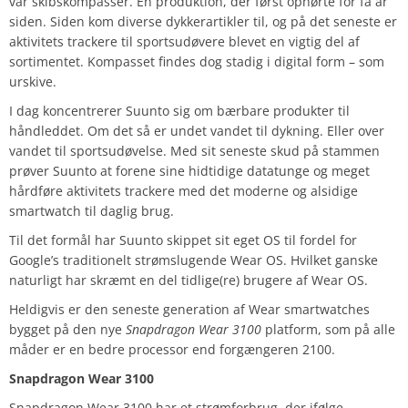
var skibskompasser. En produktion, der først ophørte for få år
siden. Siden kom diverse dykkerartikler til, og på det seneste er
aktivitets trackere til sportsudøvere blevet en vigtig del af
sortimentet. Kompasset findes dog stadig i digital form – som
urskive.
I dag koncentrerer Suunto sig om bærbare produkter til
håndleddet. Om det så er undet vandet til dykning. Eller over
vandet til sportsudøvelse. Med sit seneste skud på stammen
prøver Suunto at forene sine hidtidige datatunge og meget
hårdføre aktivitets trackere med det moderne og alsidige
smartwatch til daglig brug.
Til det formål har Suunto skippet sit eget OS til fordel for
Google’s traditionelt strømslugende Wear OS. Hvilket ganske
naturligt har skræmt en del tidlige(re) brugere af Wear OS.
Heldigvis er den seneste generation af Wear smartwatches
bygget på den nye
Snapdragon Wear 3100
platform, som på alle
måder er en bedre processor end forgængeren 2100.
Snapdragon Wear 3100
Snapdragon Wear 3100 har et strømforbrug, der ifølge