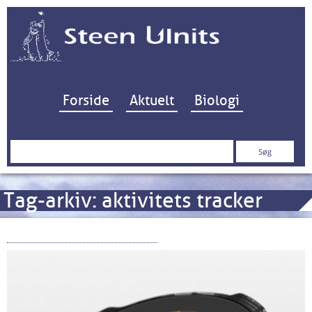
Hop til indhold
Forside
Aktuelt
Biologi
Søg
efter:
Tag-arkiv:
aktivitets tracker
Suunto 7 – nu med kort