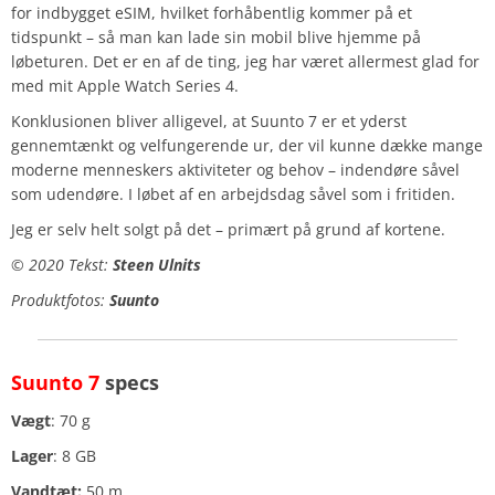
for indbygget eSIM, hvilket forhåbentlig kommer på et
tidspunkt – så man kan lade sin mobil blive hjemme på
løbeturen. Det er en af de ting, jeg har været allermest glad for
med mit Apple Watch Series 4.
Konklusionen bliver alligevel, at Suunto 7 er et yderst
gennemtænkt og velfungerende ur, der vil kunne dække mange
moderne menneskers aktiviteter og behov – indendøre såvel
som udendøre. I løbet af en arbejdsdag såvel som i fritiden.
Jeg er selv helt solgt på det – primært på grund af kortene.
© 2020 Tekst:
Steen Ulnits
Produktfotos:
Suunto
Suunto 7
specs
Vægt
: 70 g
Lager
: 8 GB
Vandtæt:
50 m