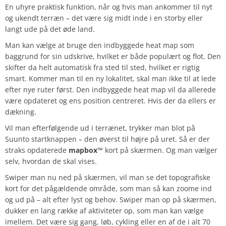
En uhyre praktisk funktion, når og hvis man ankommer til nyt
og ukendt terræn – det være sig midt inde i en storby eller
langt ude på det øde land.
Man kan vælge at bruge den indbyggede heat map som
baggrund for sin udskrive, hvilket er både populært og flot. Den
skifter da helt automatisk fra sted til sted, hvilket er rigtig
smart. Kommer man til en ny lokalitet, skal man ikke til at lede
efter nye ruter først. Den indbyggede heat map vil da allerede
være opdateret og ens position centreret. Hvis der da ellers er
dækning.
Vil man efterfølgende ud i terrænet, trykker man blot på
Suunto startknappen – den øverst til højre på uret. Så er der
straks opdaterede
mapbox
™️ kort på skærmen. Og man vælger
selv, hvordan de skal vises.
Swiper man nu ned på skærmen, vil man se det topografiske
kort for det pågældende område, som man så kan zoome ind
og ud på – alt efter lyst og behov. Swiper man op på skærmen,
dukker en lang række af aktiviteter op, som man kan vælge
imellem. Det være sig gang, løb, cykling eller en af de i alt 70