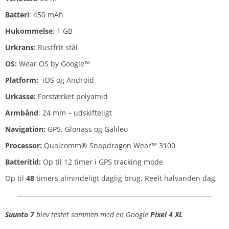
Batteri
: 450 mAh
Hukommelse
: 1 GB
Urkrans:
Rustfrit stål
OS:
Wear OS​ by Google™
Platform:
iOS og Android
Urkasse:
Forstærket polyamid​
Armbånd
: 24 mm – udskifteligt
Navigation:
GPS, Glonass og Galileo
Processor:
Qualcomm® Snapdragon Wear™ 3100
Batteritid:
Op til 12 timer i GPS tracking mode
Op til
48
timers almindeligt daglig brug. Reelt halvanden dag
Suunto 7
blev testet sammen med
en Google
Pixel 4 XL