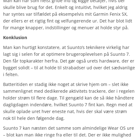
Man kan når som helst gribe ind og kigge detaljer, hvis der
skulle blive brug for det. Enkelt og intuitivt, hvilket jeg aldrig
har syntes var tilfældet på eksempelvis mit Garmin Fenix 5X,
der ellers er et rigtig fint og velfungerende ur. Det har blot lidt
for mange knapper, indstillinger og menuer at holde styr på.
Konklusion
Man kan hurtigt konstatere, at Suunto’s teknikere virkelig har
lagt sig i selen for at optimere brugeroplevelsen på Suunto 7.
Den får topkarakter herfra. Det gør også urets hardware, der er
bygget solidt – til at holde til strabadser ud over det sædvanlige
i felten.
Batteritiden er stadig ikke noget at skrive hjem om – slet ikke
sammenlignet med dedikerede aktivitets trackere, der i regelen
holder strøm til flere dage. Til gengæld kan de så ikke håndtere
dagligdagen indendøre, hvilket Suunto 7 fint kan. Regn med at
skulle oplade uret hver eneste nat, hvis der skal være strøm
nok til hele den følgende dag.
Suunto 7 kan næsten det samme som almindelige Wear OS ure
– blot kan man ikke ringe fra eller til det. Der er ikke mulighed