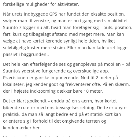
forskellige muligheder for aktiviteter.
Når urets indbyggede GPS har fundet den eksakte position,
swiper man til venstre, og man er nu i gang med sin aktivitet.
Suunto 7 logger nu alt, hvad man foretager sig – puls, position,
fart, kurs og tilbagelagt afstand med meget mere. Man kan
vælge at have kortet kørende synligt hele tiden, hvilket
selvfølgelig koster mere strøm. Eller man kan lade uret logge
passivt i baggrunden..
Det hele kan efterfølgende ses og genopleves på mobilen – på
Suunto’s yderst velfungerende og overskuelige app.
Præcisionen er ganske imponerende: Ned til 2 meter på
lokaliteter, jeg kender godt og frekventerer ofte. På en skærm,
der i højeste ind-zooming dækker bare 10 meter.
Det er klart godkendt – endda på en skærm, hvor kortet
løbende roterer med ens bevægelsesretning. Dette er uhyre
praktisk, da man så langt bedre end på et statisk kort kan
orientere sig i forhold til det omgivende terræn og
kendemærker her.