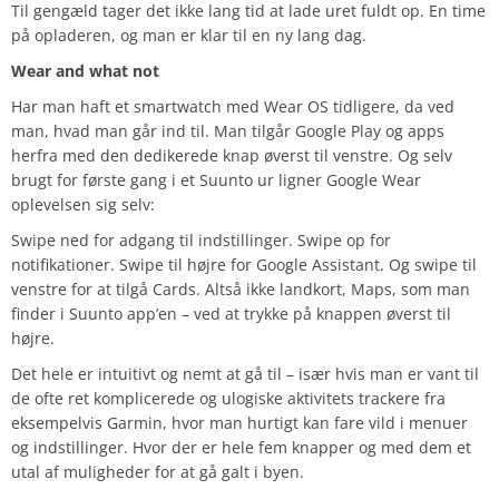
Til gengæld tager det ikke lang tid at lade uret fuldt op. En time
på opladeren, og man er klar til en ny lang dag.
Wear and what not
Har man haft et smartwatch med Wear OS tidligere, da ved
man, hvad man går ind til. Man tilgår Google Play og apps
herfra med den dedikerede knap øverst til venstre. Og selv
brugt for første gang i et Suunto ur ligner Google Wear
oplevelsen sig selv:
Swipe ned for adgang til indstillinger. Swipe op for
notifikationer. Swipe til højre for Google Assistant. Og swipe til
venstre for at tilgå Cards. Altså ikke landkort, Maps, som man
finder i Suunto app’en – ved at trykke på knappen øverst til
højre.
Det hele er intuitivt og nemt at gå til – især hvis man er vant til
de ofte ret komplicerede og ulogiske aktivitets trackere fra
eksempelvis Garmin, hvor man hurtigt kan fare vild i menuer
og indstillinger. Hvor der er hele fem knapper og med dem et
utal af muligheder for at gå galt i byen.