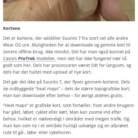
Kortene
Det er kortene, der adskiller Suunto 7 fra stort set alle andre
Wear OS ure. Muligheden for at downloade og gemme kort til
senere offline-brug, ikke mindst. Det har man også kunnet på
Casio’s
ProTrek
modeller
, men det har ikke fungeret nær så
godt som her. Dels har processoren været lidt for langsom, og
dels har det haltet med upload af nye kort.
Det gør det ikke på Suunto 7, der flyver gennem kortene. Dels
de indbyggede “heat maps” – dels de større topografiske kort,
man kan downloade efter behov – for øvrigt aldeles gratis.
“Heat maps” er grafiske kort, som fortæller, hvor andre brugere
har gået, løbet, cyklet eller kørt. Man kan zoome ind efter
behov, hvilket er nødvendigt i områder med megen trafik. Og
man kan som ny i et område hurtigt udvælge sig en afprøvet
rute til gå-, løbe- eller cykelturen.