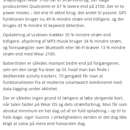
producenten Qualcomm er 67 % lavere end på 2100. Der er to
power modes – det ene til aktivt brug, det andet til passivt. GPS
funktionen bruger nu 49 % mindre strøm end tidligere, og der
bruges 43 % mindre til keyword detection.
Opdatering af urskiven trækker 35 % mindre strøm end
tidligere, afspilning af MP3 musik bruger 34 % mindre strøm,
og forespørgsler over Bluetooth eller Wi-Fi kræver 13 % mindre
strøm end med Wear 2100.
Batteritiden er således markant bedre end på forgængeren,
selv om den langt fra lever op til, hvad man kan finde i
dedikerede activity trackers. Til gengæld får man al
funktionaliteten fra et moderne smartwatch kombineret med
data-logging under aktivitet.
Der er således ingen grund til længere at løbe skrigende bort,
når talen falder på Wear OS og dets strømforbrug. Man får som
absolut minimum en hel dag ud af en fuld opladning – op til to
hele dage, siger Suunto. I virkelighedens verden er det dog ikke
klogt at satse på mere end halvanden dag.