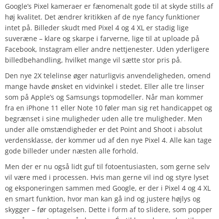
Google’s Pixel kameraer er fænomenalt gode til at skyde stills af
høj kvalitet. Det ændrer kritikken af de nye fancy funktioner
intet på. Billeder skudt med Pixel 4 og 4 XL er stadig lige
suveræne – klare og skarpe i farverne, lige til at uploade på
Facebook, Instagram eller andre nettjenester. Uden yderligere
billedbehandling, hvilket mange vil sætte stor pris på.
Den nye 2X telelinse øger naturligvis anvendeligheden, omend
mange havde ønsket en vidvinkel i stedet. Eller alle tre linser
som på Apple’s og Samsungs topmodeller. Når man kommer
fra en iPhone 11 eller Note 10 føler man sig ret handicappet og
begrænset i sine muligheder uden alle tre muligheder. Men
under alle omstændigheder er det Point and Shoot i absolut
verdensklasse, der kommer ud af den nye Pixel 4. Alle kan tage
gode billeder under næsten alle forhold.
Men der er nu også lidt guf til fotoentusiasten, som gerne selv
vil være med i processen. Hvis man gerne vil ind og styre lyset
og eksponeringen sammen med Google, er der i Pixel 4 og 4 XL
en smart funktion, hvor man kan gå ind og justere højlys og
skygger – før optagelsen. Dette i form af to slidere, som popper