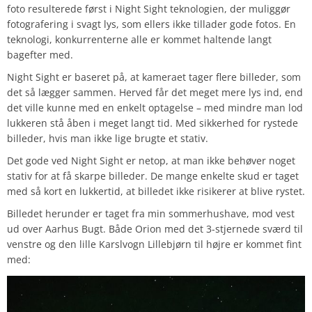
foto resulterede først i Night Sight teknologien, der muliggør
fotografering i svagt lys, som ellers ikke tillader gode fotos. En
teknologi, konkurrenterne alle er kommet haltende langt
bagefter med.
Night Sight er baseret på, at kameraet tager flere billeder, som
det så lægger sammen. Herved får det meget mere lys ind, end
det ville kunne med en enkelt optagelse – med mindre man lod
lukkeren stå åben i meget langt tid. Med sikkerhed for rystede
billeder, hvis man ikke lige brugte et stativ.
Det gode ved Night Sight er netop, at man ikke behøver noget
stativ for at få skarpe billeder. De mange enkelte skud er taget
med så kort en lukkertid, at billedet ikke risikerer at blive rystet.
Billedet herunder er taget fra min sommerhushave, mod vest
ud over Aarhus Bugt. Både Orion med det 3-stjernede sværd til
venstre og den lille Karslvogn Lillebjørn til højre er kommet fint
med: