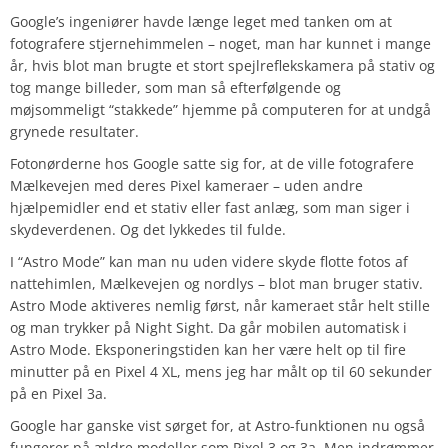
Google’s ingeniører havde længe leget med tanken om at
fotografere stjernehimmelen – noget, man har kunnet i mange
år, hvis blot man brugte et stort spejlreflekskamera på stativ og
tog mange billeder, som man så efterfølgende og
møjsommeligt “stakkede” hjemme på computeren for at undgå
grynede resultater.
Fotonørderne hos Google satte sig for, at de ville fotografere
Mælkevejen med deres Pixel kameraer – uden andre
hjælpemidler end et stativ eller fast anlæg, som man siger i
skydeverdenen. Og det lykkedes til fulde.
I “Astro Mode” kan man nu uden videre skyde flotte fotos af
nattehimlen, Mælkevejen og nordlys – blot man bruger stativ.
Astro Mode aktiveres nemlig først, når kameraet står helt stille
og man trykker på Night Sight. Da går mobilen automatisk i
Astro Mode. Eksponeringstiden kan her være helt op til fire
minutter på en Pixel 4 XL, mens jeg har målt op til 60 sekunder
på en Pixel 3a.
Google har ganske vist sørget for, at Astro-funktionen nu også
fungerer på ældre modeller som Pixel 3 og 3a. Men indrømmer