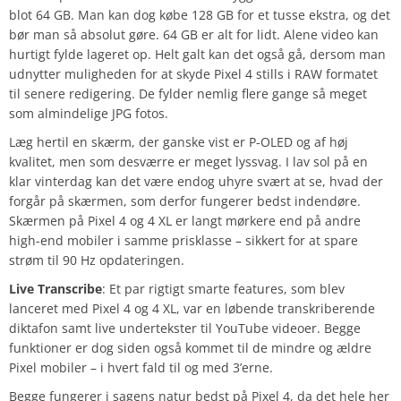
blot 64 GB. Man kan dog købe 128 GB for et tusse ekstra, og det
bør man så absolut gøre. 64 GB er alt for lidt. Alene video kan
hurtigt fylde lageret op. Helt galt kan det også gå, dersom man
udnytter muligheden for at skyde Pixel 4 stills i RAW formatet
til senere redigering. De fylder nemlig flere gange så meget
som almindelige JPG fotos.
Læg hertil en skærm, der ganske vist er P-OLED og af høj
kvalitet, men som desværre er meget lyssvag. I lav sol på en
klar vinterdag kan det være endog uhyre svært at se, hvad der
forgår på skærmen, som derfor fungerer bedst indendøre.
Skærmen på Pixel 4 og 4 XL er langt mørkere end på andre
high-end mobiler i samme prisklasse – sikkert for at spare
strøm til 90 Hz opdateringen.
Live Transcribe
: Et par rigtigt smarte features, som blev
lanceret med Pixel 4 og 4 XL, var en løbende transkriberende
diktafon samt live undertekster til YouTube videoer. Begge
funktioner er dog siden også kommet til de mindre og ældre
Pixel mobiler – i hvert fald til og med 3’erne.
Begge fungerer i sagens natur bedst på Pixel 4, da det hele her