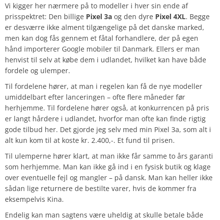
Vi kigger her nærmere på to modeller i hver sin ende af
prisspektret: Den billige
Pixel 3a
og den dyre
Pixel 4XL
. Begge
er desværre ikke alment tilgængelige på det danske marked,
men kan dog fås gennem et fåtal forhandlere, der på egen
hånd importerer Google mobiler til Danmark. Ellers er man
henvist til selv at købe dem i udlandet, hvilket kan have både
fordele og ulemper.
Til fordelene hører, at man i regelen kan få de nye modeller
umiddelbart efter lanceringen – ofte flere måneder før
herhjemme. Til fordelene hører også, at konkurrencen på pris
er langt hårdere i udlandet, hvorfor man ofte kan finde rigtig
gode tilbud her. Det gjorde jeg selv med min Pixel 3a, som alt i
alt kun kom til at koste kr. 2.400,-. Et fund til prisen.
Til ulemperne hører klart, at man ikke får samme to års garanti
som herhjemme. Man kan ikke gå ind i en fysisk butik og klage
over eventuelle fejl og mangler – på dansk. Man kan heller ikke
sådan lige returnere de bestilte varer, hvis de kommer fra
eksempelvis Kina.
Endelig kan man sagtens være uheldig at skulle betale både