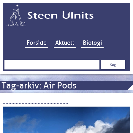
Hop til indhold
Forside
Aktuelt
Biologi
Søg
efter:
Tag-arkiv:
Air Pods
Google’s “Pixel” mobiler