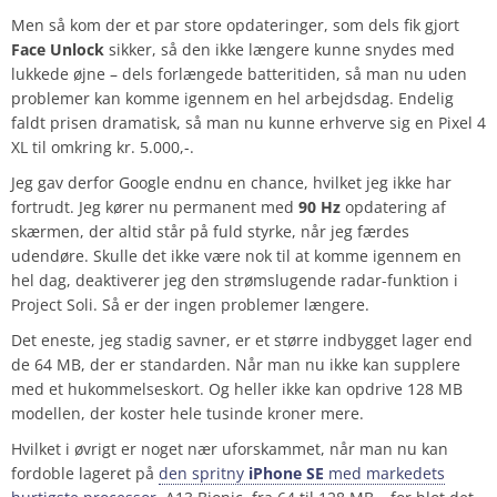
Men så kom der et par store opdateringer, som dels fik gjort
Face Unlock
sikker, så den ikke længere kunne snydes med
lukkede øjne – dels forlængede batteritiden, så man nu uden
problemer kan komme igennem en hel arbejdsdag. Endelig
faldt prisen dramatisk, så man nu kunne erhverve sig en Pixel 4
XL til omkring kr. 5.000,-.
Jeg gav derfor Google endnu en chance, hvilket jeg ikke har
fortrudt. Jeg kører nu permanent med
90 Hz
opdatering af
skærmen, der altid står på fuld styrke, når jeg færdes
udendøre. Skulle det ikke være nok til at komme igennem en
hel dag, deaktiverer jeg den strømslugende radar-funktion i
Project Soli. Så er der ingen problemer længere.
Det eneste, jeg stadig savner, er et større indbygget lager end
de 64 MB, der er standarden. Når man nu ikke kan supplere
med et hukommelseskort. Og heller ikke kan opdrive 128 MB
modellen, der koster hele tusinde kroner mere.
Hvilket i øvrigt er noget nær uforskammet, når man nu kan
fordoble lageret på
den spritny
iPhone SE
med markedets