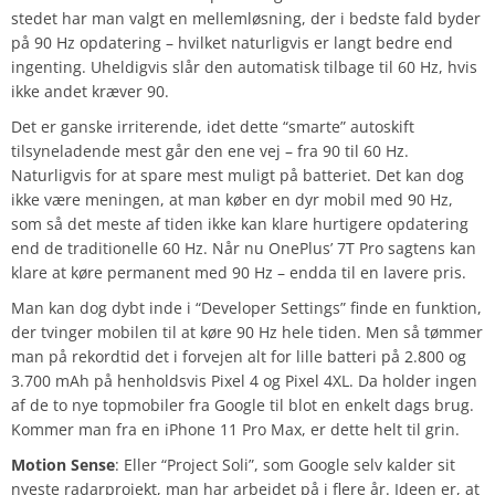
stedet har man valgt en mellemløsning, der i bedste fald byder
på 90 Hz opdatering – hvilket naturligvis er langt bedre end
ingenting. Uheldigvis slår den automatisk tilbage til 60 Hz, hvis
ikke andet kræver 90.
Det er ganske irriterende, idet dette “smarte” autoskift
tilsyneladende mest går den ene vej – fra 90 til 60 Hz.
Naturligvis for at spare mest muligt på batteriet. Det kan dog
ikke være meningen, at man køber en dyr mobil med 90 Hz,
som så det meste af tiden ikke kan klare hurtigere opdatering
end de traditionelle 60 Hz. Når nu OnePlus’ 7T Pro sagtens kan
klare at køre permanent med 90 Hz – endda til en lavere pris.
Man kan dog dybt inde i “Developer Settings” finde en funktion,
der tvinger mobilen til at køre 90 Hz hele tiden. Men så tømmer
man på rekordtid det i forvejen alt for lille batteri på 2.800 og
3.700 mAh på henholdsvis Pixel 4 og Pixel 4XL. Da holder ingen
af de to nye topmobiler fra Google til blot en enkelt dags brug.
Kommer man fra en iPhone 11 Pro Max, er dette helt til grin.
Motion Sense
: Eller “Project Soli”, som Google selv kalder sit
nyeste radarprojekt, man har arbejdet på i flere år. Ideen er, at