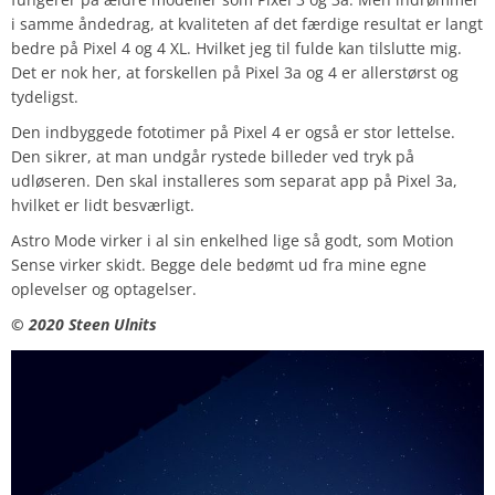
i samme åndedrag, at kvaliteten af det færdige resultat er langt
bedre på Pixel 4 og 4 XL. Hvilket jeg til fulde kan tilslutte mig.
Det er nok her, at forskellen på Pixel 3a og 4 er allerstørst og
tydeligst.
Den indbyggede fototimer på Pixel 4 er også er stor lettelse.
Den sikrer, at man undgår rystede billeder ved tryk på
udløseren. Den skal installeres som separat app på Pixel 3a,
hvilket er lidt besværligt.
Astro Mode virker i al sin enkelhed lige så godt, som Motion
Sense virker skidt. Begge dele bedømt ud fra mine egne
oplevelser og optagelser.
© 2
020 Steen Ulnits