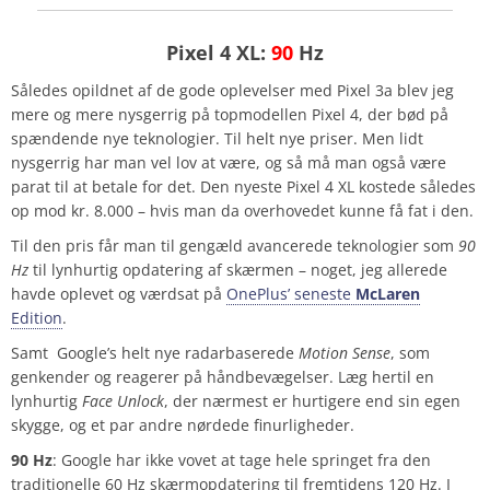
Pixel 4 XL:
90
Hz
Således opildnet af de gode oplevelser med Pixel 3a blev jeg
mere og mere nysgerrig på topmodellen Pixel 4, der bød på
spændende nye teknologier. Til helt nye priser. Men lidt
nysgerrig har man vel lov at være, og så må man også være
parat til at betale for det. Den nyeste Pixel 4 XL kostede således
op mod kr. 8.000 – hvis man da overhovedet kunne få fat i den.
Til den pris får man til gengæld avancerede teknologier som
90
Hz
til lynhurtig opdatering af skærmen – noget, jeg allerede
havde oplevet og værdsat på
OnePlus’ seneste
McLaren
Edition
.
Samt Google’s helt nye radarbaserede
Motion Sense
, som
genkender og reagerer på håndbevægelser. Læg hertil en
lynhurtig
Face Unlock
, der nærmest er hurtigere end sin egen
skygge, og et par andre nørdede finurligheder.
90 Hz
: Google har ikke vovet at tage hele springet fra den
traditionelle 60 Hz skærmopdatering til fremtidens 120 Hz. I