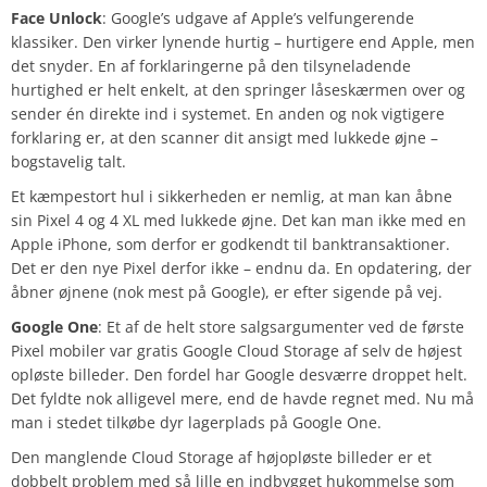
Face Unlock
: Google’s udgave af Apple’s velfungerende
klassiker. Den virker lynende hurtig – hurtigere end Apple, men
det snyder. En af forklaringerne på den tilsyneladende
hurtighed er helt enkelt, at den springer låseskærmen over og
sender én direkte ind i systemet. En anden og nok vigtigere
forklaring er, at den scanner dit ansigt med lukkede øjne –
bogstavelig talt.
Et kæmpestort hul i sikkerheden er nemlig, at man kan åbne
sin Pixel 4 og 4 XL med lukkede øjne. Det kan man ikke med en
Apple iPhone, som derfor er godkendt til banktransaktioner.
Det er den nye Pixel derfor ikke – endnu da. En opdatering, der
åbner øjnene (nok mest på Google), er efter sigende på vej.
Google One
: Et af de helt store salgsargumenter ved de første
Pixel mobiler var gratis Google Cloud Storage af selv de højest
opløste billeder. Den fordel har Google desværre droppet helt.
Det fyldte nok alligevel mere, end de havde regnet med. Nu må
man i stedet tilkøbe dyr lagerplads på Google One.
Den manglende Cloud Storage af højopløste billeder er et
dobbelt problem med så lille en indbygget hukommelse som