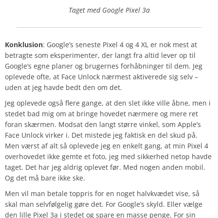
Taget med Google Pixel 3a
Konklusion
: Google’s seneste Pixel 4 og 4 XL er nok mest at
betragte som eksperimenter, der langt fra altid lever op til
Google’s egne planer og brugernes forhåbninger til dem. Jeg
oplevede ofte, at Face Unlock nærmest aktiverede sig selv –
uden at jeg havde bedt den om det.
Jeg oplevede også flere gange, at den slet ikke ville åbne, men i
stedet bad mig om at bringe hovedet nærmere og mere ret
foran skærmen. Modsat den langt større vinkel, som Apple’s
Face Unlock virker i. Det mistede jeg faktisk en del skud på.
Men værst af alt så oplevede jeg en enkelt gang, at min Pixel 4
overhovedet ikke gemte et foto, jeg med sikkerhed netop havde
taget. Det har jeg aldrig oplevet før. Med nogen anden mobil.
Og det må bare ikke ske.
Men vil man betale toppris for en noget halvkvædet vise, så
skal man selvfølgelig gøre det. For Google’s skyld. Eller vælge
den lille Pixel 3a i stedet og spare en masse penge. For sin