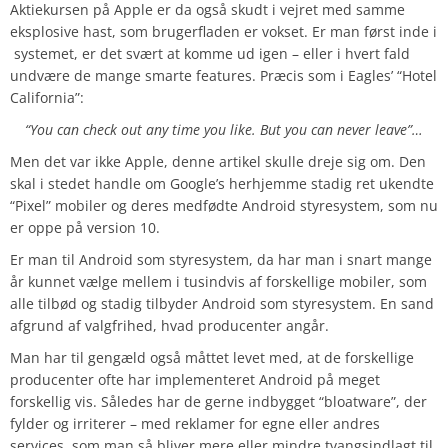
Aktiekursen på Apple er da også skudt i vejret med samme
eksplosive hast, som brugerfladen er vokset. Er man først inde i
systemet, er det svært at komme ud igen – eller i hvert fald
undvære de mange smarte features. Præcis som i Eagles’ “Hotel
California”:
“You can check out any time you like. But you can never leave”…
Men det var ikke Apple, denne artikel skulle dreje sig om. Den
skal i stedet handle om Google’s herhjemme stadig ret ukendte
“Pixel” mobiler og deres medfødte Android styresystem, som nu
er oppe på version 10.
Er man til Android som styresystem, da har man i snart mange
år kunnet vælge mellem i tusindvis af forskellige mobiler, som
alle tilbød og stadig tilbyder Android som styresystem. En sand
afgrund af valgfrihed, hvad producenter angår.
Man har til gengæld også måttet levet med, at de forskellige
producenter ofte har implementeret Android på meget
forskellig vis. Således har de gerne indbygget “bloatware”, der
fylder og irriterer – med reklamer for egne eller andres
services, som man så bliver mere eller mindre tvangsindlagt til