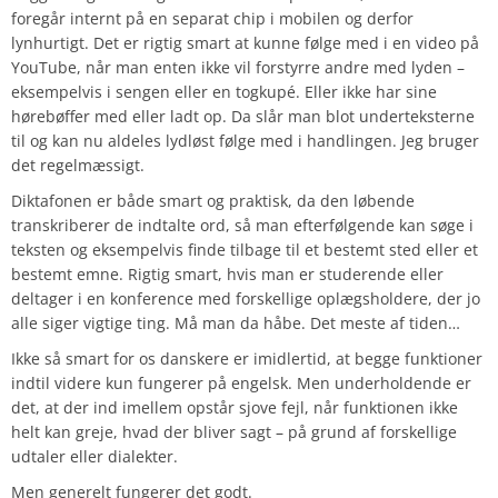
foregår internt på en separat chip i mobilen og derfor
lynhurtigt. Det er rigtig smart at kunne følge med i en video på
YouTube, når man enten ikke vil forstyrre andre med lyden –
eksempelvis i sengen eller en togkupé. Eller ikke har sine
hørebøffer med eller ladt op. Da slår man blot underteksterne
til og kan nu aldeles lydløst følge med i handlingen. Jeg bruger
det regelmæssigt.
Diktafonen er både smart og praktisk, da den løbende
transkriberer de indtalte ord, så man efterfølgende kan søge i
teksten og eksempelvis finde tilbage til et bestemt sted eller et
bestemt emne. Rigtig smart, hvis man er studerende eller
deltager i en konference med forskellige oplægsholdere, der jo
alle siger vigtige ting. Må man da håbe. Det meste af tiden…
Ikke så smart for os danskere er imidlertid, at begge funktioner
indtil videre kun fungerer på engelsk. Men underholdende er
det, at der ind imellem opstår sjove fejl, når funktionen ikke
helt kan greje, hvad der bliver sagt – på grund af forskellige
udtaler eller dialekter.
Men generelt fungerer det godt.