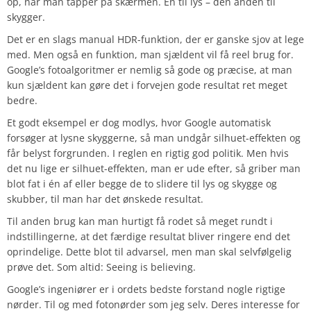
op, når man tapper på skærmen. Én til lys – den anden til
skygger.
Det er en slags manual HDR-funktion, der er ganske sjov at lege
med. Men også en funktion, man sjældent vil få reel brug for.
Google’s fotoalgoritmer er nemlig så gode og præcise, at man
kun sjældent kan gøre det i forvejen gode resultat ret meget
bedre.
Et godt eksempel er dog modlys, hvor Google automatisk
forsøger at lysne skyggerne, så man undgår silhuet-effekten og
får belyst forgrunden. I reglen en rigtig god politik. Men hvis
det nu lige er silhuet-effekten, man er ude efter, så griber man
blot fat i én af eller begge de to slidere til lys og skygge og
skubber, til man har det ønskede resultat.
Til anden brug kan man hurtigt få rodet så meget rundt i
indstillingerne, at det færdige resultat bliver ringere end det
oprindelige. Dette blot til advarsel, men man skal selvfølgelig
prøve det. Som altid: Seeing is believing.
Google’s ingeniører er i ordets bedste forstand nogle rigtige
nørder. Til og med fotonørder som jeg selv. Deres interesse for