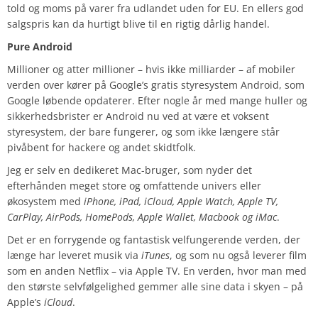
told og moms på varer fra udlandet uden for EU. En ellers god
salgspris kan da hurtigt blive til en rigtig dårlig handel.
Pure Android
Millioner og atter millioner – hvis ikke milliarder – af mobiler
verden over kører på Google’s gratis styresystem Android, som
Google løbende opdaterer. Efter nogle år med mange huller og
sikkerhedsbrister er Android nu ved at være et voksent
styresystem, der bare fungerer, og som ikke længere står
pivåbent for hackere og andet skidtfolk.
Jeg er selv en dedikeret Mac-bruger, som nyder det
efterhånden meget store og omfattende univers eller
økosystem med
iPhone, iPad, iCloud, Apple Watch, Apple TV,
CarPlay, AirPods, HomePods, Apple Wallet, Macbook og iMac
.
Det er en forrygende og fantastisk velfungerende verden, der
længe har leveret musik via
iTunes
, og som nu også leverer film
som en anden Netflix – via Apple TV. En verden, hvor man med
den største selvfølgelighed gemmer alle sine data i skyen – på
Apple’s
iCloud
.