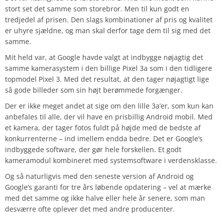
stort set det samme som storebror. Men til kun godt en
tredjedel af prisen. Den slags kombinationer af pris og kvalitet
er uhyre sjældne, og man skal derfor tage dem til sig med det
samme.
Mit held var, at Google havde valgt at indbygge nøjagtig det
samme kamerasystem i den billige Pixel 3a som i den tidligere
topmodel Pixel 3. Med det resultat, at den tager nøjagtigt lige
så gode billeder som sin højt berømmede forgænger.
Der er ikke meget andet at sige om den lille 3a’er, som kun kan
anbefales til alle, der vil have en prisbillig Android mobil. Med
et kamera, der tager fotos fuldt på højde med de bedste af
konkurrenterne – ind imellem endda bedre. Det er Google’s
indbyggede software, der gør hele forskellen. Et godt
kameramodul kombineret med systemsoftware i verdensklasse.
Og så naturligvis med den seneste version af Android og
Google’s garanti for tre års løbende opdatering – vel at mærke
med det samme og ikke halve eller hele år senere, som man
desværre ofte oplever det med andre producenter.