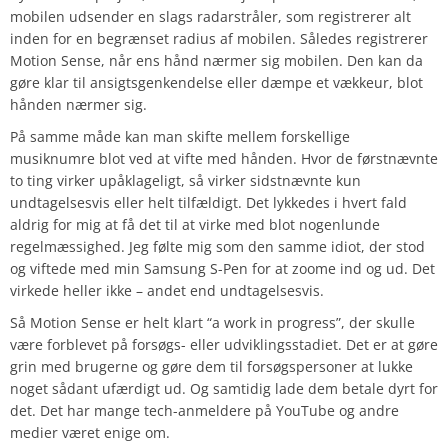
mobilen udsender en slags radarstråler, som registrerer alt
inden for en begrænset radius af mobilen. Således registrerer
Motion Sense, når ens hånd nærmer sig mobilen. Den kan da
gøre klar til ansigtsgenkendelse eller dæmpe et vækkeur, blot
hånden nærmer sig.
På samme måde kan man skifte mellem forskellige
musiknumre blot ved at vifte med hånden. Hvor de førstnævnte
to ting virker upåklageligt, så virker sidstnævnte kun
undtagelsesvis eller helt tilfældigt. Det lykkedes i hvert fald
aldrig for mig at få det til at virke med blot nogenlunde
regelmæssighed. Jeg følte mig som den samme idiot, der stod
og viftede med min Samsung S-Pen for at zoome ind og ud. Det
virkede heller ikke – andet end undtagelsesvis.
Så Motion Sense er helt klart “a work in progress”, der skulle
være forblevet på forsøgs- eller udviklingsstadiet. Det er at gøre
grin med brugerne og gøre dem til forsøgspersoner at lukke
noget sådant ufærdigt ud. Og samtidig lade dem betale dyrt for
det. Det har mange tech-anmeldere på YouTube og andre
medier været enige om.