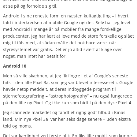
at se på og forholde sig til.
Android i sine reneste form en næsten kultagtig ting – i hvert
fald i inderkredsen af mobile Google nørder. Selv har jeg levet
med Android i mange år på mobiler fra mange forskellige
producenter. Jeg har lært at leve med de store forskelle og slået
mig til tåls med, at sådan måtte det nok bare være, når
styresystemet var gratis. Det er jo altid svært at klage over
noget, man intet har betalt for.
Android 10
Men så ville skæbnen, at jeg fik fingre i et af Google’s seneste
hits – den lille Pixel 3a, som jeg var blevet interesseret i. Google
havde netop meddelt, at deres indbyggede program til
stjernefotografering – “astrophotography” – nu også fungerede
på den lille ny Pixel. Og ikke kun som hidtil på den dyre Pixel 4.
Jeg scannede markedet og fandt et rigtig godt tilbud i Kinas
land. Min nye Pixel 3a var her seks dage senere – uden ekstra
told og moms.
Det var kærlighed ved første blik. En fiks lille mobil, som kunne