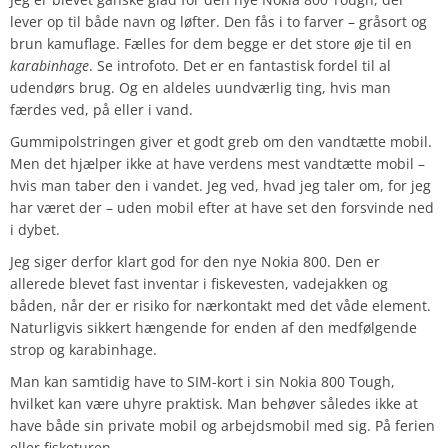
lever op til både navn og løfter. Den fås i to farver – gråsort og
brun kamuflage. Fælles for dem begge er det store øje til en
karabinhage
. Se introfoto. Det er en fantastisk fordel til al
udendørs brug. Og en aldeles uundværlig ting, hvis man
færdes ved, på eller i vand.
Gummipolstringen giver et godt greb om den vandtætte mobil.
Men det hjælper ikke at have verdens mest vandtætte mobil –
hvis man taber den i vandet. Jeg ved, hvad jeg taler om, for jeg
har været der – uden mobil efter at have set den forsvinde ned
i dybet.
Jeg siger derfor klart god for den nye Nokia 800. Den er
allerede blevet fast inventar i fiskevesten, vadejakken og
båden, når der er risiko for nærkontakt med det våde element.
Naturligvis sikkert hængende for enden af den medfølgende
strop og karabinhage.
Man kan samtidig have to SIM-kort i sin Nokia 800 Tough,
hvilket kan være uhyre praktisk. Man behøver således ikke at
have både sin private mobil og arbejdsmobil med sig. På ferien
eller fisketuren.