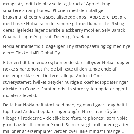
mange år, indtil de blev sejlet agterud af Apple’s langt
smartere smartphones: iPhonen med den utallige
brugsmuligheder via specialiserede apps i App Store. Det gik
med finske Nokia, som det senere gik med kanadiske RIM og
deres ligeledes legendariske Blackberry mobiler. Selv Barack
Obama brugte én privat. De er også væk nu.
Nokia er imidlertid tilbage igen i ny startopsætning og med nye
ejere: Finske HMD Global Oy.
Efter en lidt famlende og fumlende start tilbyder Nokia i dag en
række smartphones fra de billigste til den tunge ende af
mellemprisklassen. De kører alle på Android One
styresystemet, hvilket betyder hurtige sikkerhedsopdateringer
direkte fra Google. Samt mindst to store systemopdateringer i
mobilens levetid.
Dette har Nokia haft stort held med, og man ligger i dag helt i
top, hvad Android opdateringer angår. Nu er man så gået
tilbage til rødderne – de såkaldte “feature phones”, som Nokia
grundlagde sit renommé med. Som er solgt i millioner og atter
millioner af eksemplarer verden over. Ikke mindst i mange U-