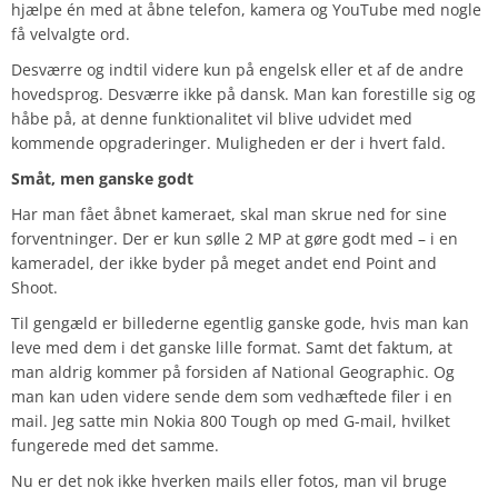
hjælpe én med at åbne telefon, kamera og YouTube med nogle
få velvalgte ord.
Desværre og indtil videre kun på engelsk eller et af de andre
hovedsprog. Desværre ikke på dansk. Man kan forestille sig og
håbe på, at denne funktionalitet vil blive udvidet med
kommende opgraderinger. Muligheden er der i hvert fald.
Småt, men ganske godt
Har man fået åbnet kameraet, skal man skrue ned for sine
forventninger. Der er kun sølle 2 MP at gøre godt med – i en
kameradel, der ikke byder på meget andet end Point and
Shoot.
Til gengæld er billederne egentlig ganske gode, hvis man kan
leve med dem i det ganske lille format. Samt det faktum, at
man aldrig kommer på forsiden af National Geographic. Og
man kan uden videre sende dem som vedhæftede filer i en
mail. Jeg satte min Nokia 800 Tough op med G-mail, hvilket
fungerede med det samme.
Nu er det nok ikke hverken mails eller fotos, man vil bruge