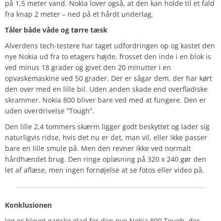
på 1,5 meter vand. Nokia lover også, at den kan holde til et fald
fra knap 2 meter – ned på et hårdt underlag.
Tåler både våde og tørre tæsk
Alverdens tech-testere har taget udfordringen op og kastet den
nye Nokia ud fra to etagers højde, frosset den inde i en blok is
ved minus 18 grader og givet den 20 minutter i en
opvaskemaskine ved 50 grader. Der er sågar dem, der har kørt
den over med en lille bil. Uden anden skade end overfladiske
skrammer. Nokia 800 bliver bare ved med at fungere. Den er
uden overdrivelse “Tough”.
Den lille 2,4 tommers skærm ligger godt beskyttet og lader sig
naturligvis ridse, hvis det nu er det, man vil, eller ikke passer
bare en lille smule på. Men den revner ikke ved normalt
hårdhændet brug. Den ringe opløsning på 320 x 240 gør den
let af aflæse, men ingen fornøjelse at se fotos eller video på.
Konklusionen
Jeg er blevet ganske glad for den nye Nokia 800 Tough, der