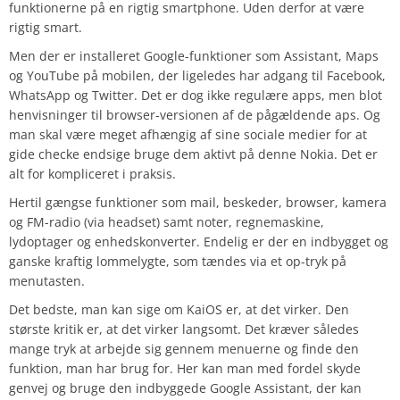
funktionerne på en rigtig smartphone. Uden derfor at være
rigtig smart.
Men der er installeret Google-funktioner som Assistant, Maps
og YouTube på mobilen, der ligeledes har adgang til Facebook,
WhatsApp og Twitter. Det er dog ikke regulære apps, men blot
henvisninger til browser-versionen af de pågældende aps. Og
man skal være meget afhængig af sine sociale medier for at
gide checke endsige bruge dem aktivt på denne Nokia. Det er
alt for kompliceret i praksis.
Hertil gængse funktioner som mail, beskeder, browser, kamera
og FM-radio (via headset) samt noter, regnemaskine,
lydoptager og enhedskonverter. Endelig er der en indbygget og
ganske kraftig lommelygte, som tændes via et op-tryk på
menutasten.
Det bedste, man kan sige om KaiOS er, at det virker. Den
største kritik er, at det virker langsomt. Det kræver således
mange tryk at arbejde sig gennem menuerne og finde den
funktion, man har brug for. Her kan man med fordel skyde
genvej og bruge den indbyggede Google Assistant, der kan