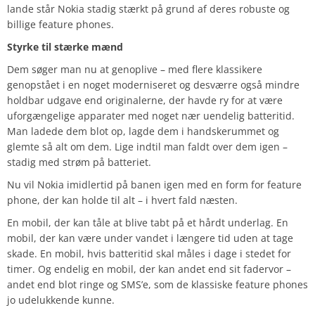
lande står Nokia stadig stærkt på grund af deres robuste og
billige feature phones.
Styrke til stærke mænd
Dem søger man nu at genoplive – med flere klassikere
genopstået i en noget moderniseret og desværre også mindre
holdbar udgave end originalerne, der havde ry for at være
uforgængelige apparater med noget nær uendelig batteritid.
Man ladede dem blot op, lagde dem i handskerummet og
glemte så alt om dem. Lige indtil man faldt over dem igen –
stadig med strøm på batteriet.
Nu vil Nokia imidlertid på banen igen med en form for feature
phone, der kan holde til alt – i hvert fald næsten.
En mobil, der kan tåle at blive tabt på et hårdt underlag. En
mobil, der kan være under vandet i længere tid uden at tage
skade. En mobil, hvis batteritid skal måles i dage i stedet for
timer. Og endelig en mobil, der kan andet end sit fadervor –
andet end blot ringe og SMS’e, som de klassiske feature phones
jo udelukkende kunne.