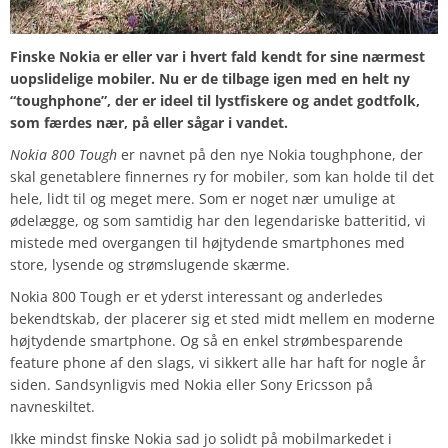
Finske Nokia er eller var i hvert fald kendt for sine nærmest
uopslidelige mobiler. Nu er de tilbage igen med en helt ny
“toughphone”, der er ideel til lystfiskere og andet godtfolk,
som færdes nær, på eller sågar i vandet.
Nokia 800 Tough
er navnet på den nye Nokia toughphone, der
skal genetablere finnernes ry for mobiler, som kan holde til det
hele, lidt til og meget mere. Som er noget nær umulige at
ødelægge, og som samtidig har den legendariske batteritid, vi
mistede med overgangen til højtydende smartphones med
store, lysende og strømslugende skærme.
Nokia 800 Tough er et yderst interessant og anderledes
bekendtskab, der placerer sig et sted midt mellem en moderne
højtydende smartphone. Og så en enkel strømbesparende
feature phone af den slags, vi sikkert alle har haft for nogle år
siden. Sandsynligvis med Nokia eller Sony Ericsson på
navneskiltet.
Ikke mindst finske Nokia sad jo solidt på mobilmarkedet i