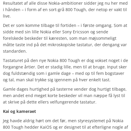
Resultatet af alle disse Nokia-ambitioner sidder jeg nu her med
i hånden – i form af en sort-grå 800 Tough, der netop er vakt til
live.
Det er som komme tilbage til fortiden – i første omgang. Som at
sidde med sin lille Nokia eller Sony Ericsson og sende
forelskede beskeder til kæresten, som man møjsommeligt
måtte taste ind på det mikroskopiske tastatur, der dengang var
standarden.
Tastaturet på den nye Nokia 800 Tough er dog vokset noget i de
forgangne årtier. Det er stadig lille, men til at bruge. Input sker
dog fuldstændig som i gamle dage – med op til fem bogstaver
og tal, man skal trykke sig igennem på hver enkelt tast.
Gamle dages hurtighed på tasterne vender dog hurtigt tilbage,
men andet end meget korte beskeder vil man næppe få lyst til
at skrive på dette ellers velfungerende tastatur.
Kai og kameraet
Jeg havde aldrig hørt om det før, men styresystemet på Nokia
800 Tough hedder KaiOS og er designet til at efterligne nogle af