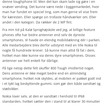
denne toughphone til. Men det kan skam lade sig gøre i en
snæver vending. Det kunne være nede i byggemarkedet, hvor
man har fundet en speciel ting, som man gerne vil vise frem
for kæresten. Eller spørge sin trofaste håndværker om. Eller
andet i den kategori. Da rækker de 2 MP fint.
Fra min tid på Kalø Sproghøjskole ved jeg, at billige feature
phones ofte har bedre antenner end selv de dyreste
smartphones. Vi havde en elendig mobildækning dér i parken.
Alle medarbejdere blev derfor udstyret med en lille Nokia til
nogle få hundrede kroner. Så kunne man altid få fat i dem,
hvilket man ikke kunne via deres dyre smartphones. Disses
antenner var helt enkelt for dårlige.
På lige netop dette felt skuffer 800 Tough imidlertid noget.
Dens antenne er ikke meget bedre end en almindelig
smartphone, hvilket nok skyldes, at mobilen er pakket godt ind
i et tykt lag beskyttende gummi, som gør den både vandtæt og
stødsikker.
Nokia lover selv, at den er vandtæt i henhold til IP68
standarden, hvilket sætter den i stand til at klarer 30 minutter