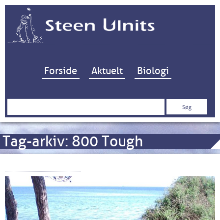
Hop til indhold
Forside
Aktuelt
Biologi
Søg
efter:
Tag-arkiv:
800 Tough
Nokia 800 Tough