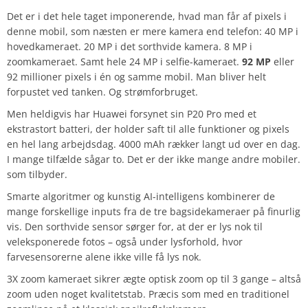
Det er i det hele taget imponerende, hvad man får af pixels i
denne mobil, som næsten er mere kamera end telefon: 40 MP i
hovedkameraet. 20 MP i det sorthvide kamera. 8 MP i
zoomkameraet. Samt hele 24 MP i selfie-kameraet.
92 MP
eller
92 millioner pixels i én og samme mobil. Man bliver helt
forpustet ved tanken. Og strømforbruget.
Men heldigvis har Huawei forsynet sin P20 Pro med et
ekstrastort batteri, der holder saft til alle funktioner og pixels
en hel lang arbejdsdag. 4000 mAh rækker langt ud over en dag.
I mange tilfælde sågar to. Det er der ikke mange andre mobiler.
som tilbyder.
Smarte algoritmer og kunstig AI-intelligens kombinerer de
mange forskellige inputs fra de tre bagsidekameraer på finurlig
vis. Den sorthvide sensor sørger for, at der er lys nok til
veleksponerede fotos – også under lysforhold, hvor
farvesensorerne alene ikke ville få lys nok.
3X zoom kameraet sikrer ægte optisk zoom op til 3 gange – altså
zoom uden noget kvalitetstab. Præcis som med en traditionel