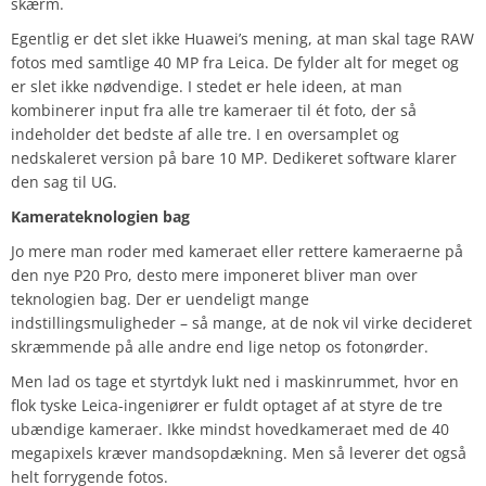
skærm.
Egentlig er det slet ikke Huawei’s mening, at man skal tage RAW
fotos med samtlige 40 MP fra Leica. De fylder alt for meget og
er slet ikke nødvendige. I stedet er hele ideen, at man
kombinerer input fra alle tre kameraer til ét foto, der så
indeholder det bedste af alle tre. I en oversamplet og
nedskaleret version på bare 10 MP. Dedikeret software klarer
den sag til UG.
Kamerateknologien bag
Jo mere man roder med kameraet eller rettere kameraerne på
den nye P20 Pro, desto mere imponeret bliver man over
teknologien bag. Der er uendeligt mange
indstillingsmuligheder – så mange, at de nok vil virke decideret
skræmmende på alle andre end lige netop os fotonørder.
Men lad os tage et styrtdyk lukt ned i maskinrummet, hvor en
flok tyske Leica-ingeniører er fuldt optaget af at styre de tre
ubændige kameraer. Ikke mindst hovedkameraet med de 40
megapixels kræver mandsopdækning. Men så leverer det også
helt forrygende fotos.