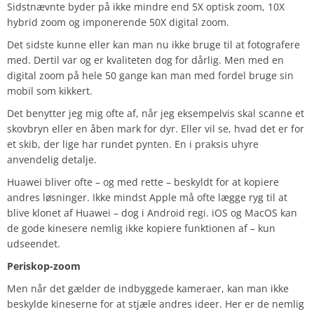
Sidstnævnte byder på ikke mindre end 5X optisk zoom, 10X
hybrid zoom og imponerende 50X digital zoom.
Det sidste kunne eller kan man nu ikke bruge til at fotografere
med. Dertil var og er kvaliteten dog for dårlig. Men med en
digital zoom på hele 50 gange kan man med fordel bruge sin
mobil som kikkert.
Det benytter jeg mig ofte af, når jeg eksempelvis skal scanne et
skovbryn eller en åben mark for dyr. Eller vil se, hvad det er for
et skib, der lige har rundet pynten. En i praksis uhyre
anvendelig detalje.
Huawei bliver ofte – og med rette – beskyldt for at kopiere
andres løsninger. Ikke mindst Apple må ofte lægge ryg til at
blive klonet af Huawei – dog i Android regi. iOS og MacOS kan
de gode kinesere nemlig ikke kopiere funktionen af – kun
udseendet.
Periskop-zoom
Men når det gælder de indbyggede kameraer, kan man ikke
beskylde kineserne for at stjæle andres ideer. Her er de nemlig