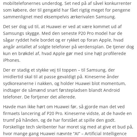
mobiltelefonernes underdog. Set ned på af såvel konkurrenter
som købere, der til gengæld har fået rigtig meget for pengene
sammenlignet med eksempelvis ærkerivalen Samsung.
Det ser dog ud til, at Huawei er ved at være kommet ud af
Samsungs skygge. Med den seneste P20 Pro model har de
sågar ryddet hele bordet og er rykket op foran Apple, hvad
angår antallet af solgte telefoner på verdensplan. De tjener dog
kun en brøkdel af, hvad Apple gør med sine højt profilerede
iPhones.
Der er stadig et stykke vej til toppen – til Samsung, der
imidlertid skal til at passe gevaldigt på. Kineserne ånder
sydkoreanerne i nakken, og holder Huawei blot momentum,
indtager de såmænd snart førstepladsen blandt Android
telefoner. De fortjener det allerede.
Havde man ikke hørt om Huawei før, så gjorde man det ved
firmaets lancering af P20 Pro. Kineserne vidste, at de havde en
trumf på hånden, og de har forstået at spille den godt.
Forskellige tech skribenter har moret sig med at give et bud på,
hvor mange gang Huawei nævnte “AI” – Artificial Intelligence