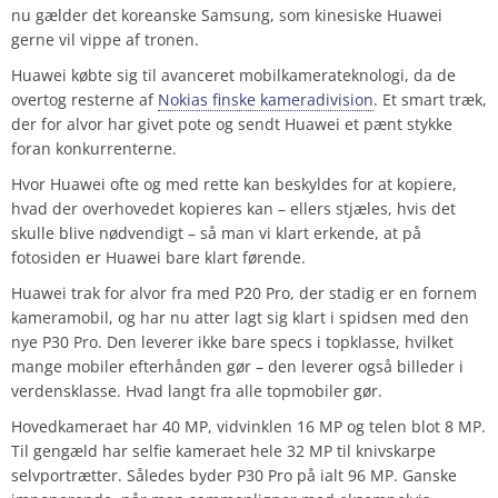
nu gælder det koreanske Samsung, som kinesiske Huawei
gerne vil vippe af tronen.
Huawei købte sig til avanceret mobilkamerateknologi, da de
overtog resterne af
Nokias finske kameradivision
. Et smart træk,
der for alvor har givet pote og sendt Huawei et pænt stykke
foran konkurrenterne.
Hvor Huawei ofte og med rette kan beskyldes for at kopiere,
hvad der overhovedet kopieres kan – ellers stjæles, hvis det
skulle blive nødvendigt – så man vi klart erkende, at på
fotosiden er Huawei bare klart førende.
Huawei trak for alvor fra med P20 Pro, der stadig er en fornem
kameramobil, og har nu atter lagt sig klart i spidsen med den
nye P30 Pro. Den leverer ikke bare specs i topklasse, hvilket
mange mobiler efterhånden gør – den leverer også billeder i
verdensklasse. Hvad langt fra alle topmobiler gør.
Hovedkameraet har 40 MP, vidvinklen 16 MP og telen blot 8 MP.
Til gengæld har selfie kameraet hele 32 MP til knivskarpe
selvportrætter. Således byder P30 Pro på ialt 96 MP. Ganske