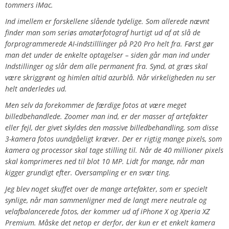
tommers iMac.
Ind imellem er forskellene slående tydelige. Som allerede nævnt
finder man som seriøs amatørfotograf hurtigt ud af at slå de
forprogrammerede AI-indstilllinger på P20 Pro helt fra. Først gør
man det under de enkelte optagelser – siden går man ind under
Indstillinger og slår dem alle permanent fra. Synd, at græs skal
være skriggrønt og himlen altid azurblå. Når virkeligheden nu ser
helt anderledes ud.
Men selv da forekommer de færdige fotos at være meget
billedbehandlede. Zoomer man ind, er der masser af artefakter
eller fejl, der givet skyldes den massive billedbehandling, som disse
3-kamera fotos uundgåeligt kræver. Der er rigtig mange pixels, som
kamera og processor skal tage stilling til. Når de 40 millioner pixels
skal komprimeres ned til blot 10 MP. Lidt for mange, når man
kigger grundigt efter. Oversampling er en svær ting.
Jeg blev noget skuffet over de mange artefakter, som er specielt
synlige, når man sammenligner med de langt mere neutrale og
velafbalancerede fotos, der kommer ud af iPhone X og Xperia XZ
Premium. Måske det netop er derfor, der kun er et enkelt kamera