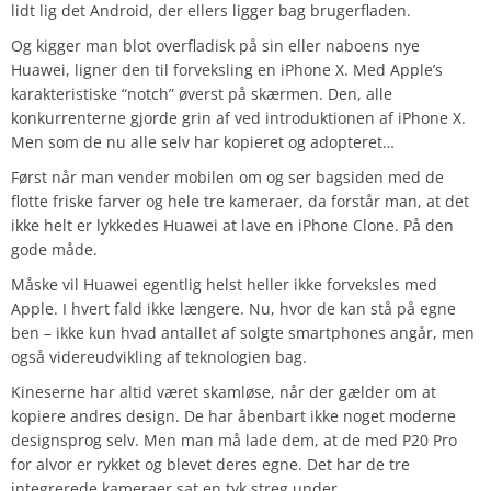
lidt lig det Android, der ellers ligger bag brugerfladen.
Og kigger man blot overfladisk på sin eller naboens nye
Huawei, ligner den til forveksling en iPhone X. Med Apple’s
karakteristiske “notch” øverst på skærmen. Den, alle
konkurrenterne gjorde grin af ved introduktionen af iPhone X.
Men som de nu alle selv har kopieret og adopteret…
Først når man vender mobilen om og ser bagsiden med de
flotte friske farver og hele tre kameraer, da forstår man, at det
ikke helt er lykkedes Huawei at lave en iPhone Clone. På den
gode måde.
Måske vil Huawei egentlig helst heller ikke forveksles med
Apple. I hvert fald ikke længere. Nu, hvor de kan stå på egne
ben – ikke kun hvad antallet af solgte smartphones angår, men
også videreudvikling af teknologien bag.
Kineserne har altid været skamløse, når der gælder om at
kopiere andres design. De har åbenbart ikke noget moderne
designsprog selv. Men man må lade dem, at de med P20 Pro
for alvor er rykket og blevet deres egne. Det har de tre
integrerede kameraer sat en tyk streg under.