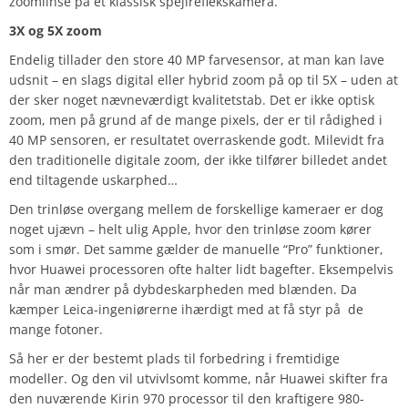
zoomlinse på et klassisk spejlreflekskamera.
3X og 5X zoom
Endelig tillader den store 40 MP farvesensor, at man kan lave
udsnit – en slags digital eller hybrid zoom på op til 5X – uden at
der sker noget nævneværdigt kvalitetstab. Det er ikke optisk
zoom, men på grund af de mange pixels, der er til rådighed i
40 MP sensoren, er resultatet overraskende godt. Milevidt fra
den traditionelle digitale zoom, der ikke tilfører billedet andet
end tiltagende uskarphed…
Den trinløse overgang mellem de forskellige kameraer er dog
noget ujævn – helt ulig Apple, hvor den trinløse zoom kører
som i smør. Det samme gælder de manuelle “Pro” funktioner,
hvor Huawei processoren ofte halter lidt bagefter. Eksempelvis
når man ændrer på dybdeskarpheden med blænden. Da
kæmper Leica-ingeniørerne ihærdigt med at få styr på de
mange fotoner.
Så her er der bestemt plads til forbedring i fremtidige
modeller. Og den vil utvivlsomt komme, når Huawei skifter fra
den nuværende Kirin 970 processor til den kraftigere 980-