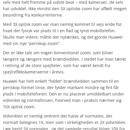
selv med helt fremme på sidste beat – med kameraer, de selv
har udviklet. Ikke mindst den 5X optiske zoom har affødt megen
beundring fra konkurrenterne.
Med 3X optisk zoom var man nemlig kommet til vejs ende for,
hvad der fysisk var plads til i en flad og tynd mobiltelefon.
Skulle man videre, måtte der nytænkes, og det gjorde Huawei
med sin nye “periskop-zoom”.
Der er ikke tale om nogen konventionel zoom, som bliver
længere og længere med brændvidden. I stedet har man tænkt
i retning af de store spejlteler, som har været kendt fra
spejlreflekskameraerne i årevis.
Huawei har helt enkelt “foldet” brændvidden sammen til en
periskop-formet linse, der fylder markant mindre og fint får
plads i mobiltelefonen. Den er nu placeret umiddelbart under
vidvinkel og normallinsen, hvorved man i praksis nærmer sig
10X optisk zoom.
Vidvinklen er nemlig omtrent det halve af normalen, der
normalt betegnes 1X, men som i virkeligheden er 2X vidvinklen.
Læg hertil 5X normalen , og det samlede resultat bliver 10X fra