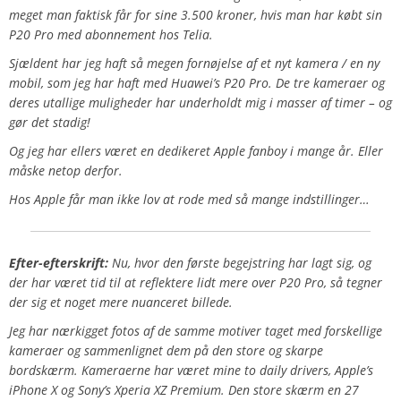
meget man faktisk får for sine 3.500 kroner, hvis man har købt sin
P20 Pro med abonnement hos Telia.
Sjældent har jeg haft så megen fornøjelse af et nyt kamera / en ny
mobil, som jeg har haft med Huawei’s P20 Pro. De tre kameraer og
deres utallige muligheder har underholdt mig i masser af timer – og
gør det stadig!
Og jeg har ellers været en dedikeret Apple fanboy i mange år. Eller
måske netop derfor.
Hos Apple får man ikke lov at rode med så mange indstillinger…
Efter-efterskrift:
Nu, hvor den første begejstring har lagt sig, og
der har været tid til at reflektere lidt mere over P20 Pro, så tegner
der sig et noget mere nuanceret billede.
Jeg har nærkigget fotos af de samme motiver taget med forskellige
kameraer og sammenlignet dem på den store og skarpe
bordskærm. Kameraerne har været mine to daily drivers, Apple’s
iPhone X og Sony’s Xperia XZ Premium. Den store skærm en 27