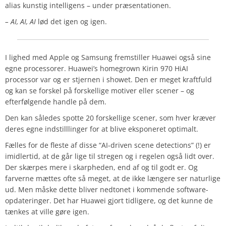
alias kunstig intelligens – under præsentationen.
– AI, AI, AI
lød det igen og igen.
I lighed med Apple og Samsung fremstiller Huawei også sine
egne processorer. Huawei’s homegrown Kirin 970 HiAI
processor var og er stjernen i showet. Den er meget kraftfuld
og kan se forskel på forskellige motiver eller scener – og
efterfølgende handle på dem.
Den kan således spotte 20 forskellige scener, som hver kræver
deres egne indstilllinger for at blive eksponeret optimalt.
Fælles for de fleste af disse “AI-driven scene detections” (!) er
imidlertid, at de går lige til stregen og i regelen også lidt over.
Der skærpes mere i skarpheden, end af og til godt er. Og
farverne mættes ofte så meget, at de ikke længere ser naturlige
ud. Men måske dette bliver nedtonet i kommende software-
opdateringer. Det har Huawei gjort tidligere, og det kunne de
tænkes at ville gøre igen.