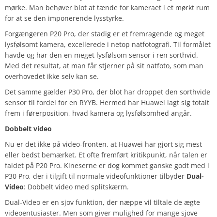
mørke. Man behøver blot at tænde for kameraet i et mørkt rum
for at se den imponerende lysstyrke.
Forgængeren P20 Pro, der stadig er et fremragende og meget
lysfølsomt kamera, excellerede i netop natfotografi. Til formålet
havde og har den en meget lysfølsom sensor i ren sorthvid.
Med det resultat, at man får stjerner på sit natfoto, som man
overhovedet ikke selv kan se.
Det samme gælder P30 Pro, der blot har droppet den sorthvide
sensor til fordel for en RYYB. Hermed har Huawei lagt sig totalt
frem i førerposition, hvad kamera og lysfølsomhed angår.
Dobbelt video
Nu er det ikke på video-fronten, at Huawei har gjort sig mest
eller bedst bemærket. Et ofte fremført kritikpunkt, når talen er
faldet på P20 Pro. Kineserne er dog kommet ganske godt med i
P30 Pro, der i tilgift til normale videofunktioner tilbyder
Dual-
Video
: Dobbelt video med splitskærm.
Dual-Video er en sjov funktion, der næppe vil tiltale de ægte
videoentusiaster. Men som giver mulighed for mange sjove