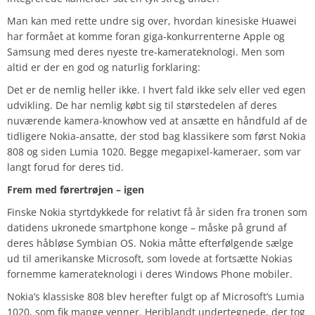
Man kan med rette undre sig over, hvordan kinesiske Huawei
har formået at komme foran giga-konkurrenterne Apple og
Samsung med deres nyeste tre-kamerateknologi. Men som
altid er der en god og naturlig forklaring:
Det er de nemlig heller ikke. I hvert fald ikke selv eller ved egen
udvikling. De har nemlig købt sig til størstedelen af deres
nuværende kamera-knowhow ved at ansætte en håndfuld af de
tidligere Nokia-ansatte, der stod bag klassikere som først Nokia
808 og siden Lumia 1020. Begge megapixel-kameraer, som var
langt forud for deres tid.
Frem med førertrøjen – igen
Finske Nokia styrtdykkede for relativt få år siden fra tronen som
datidens ukronede smartphone konge – måske på grund af
deres håbløse Symbian OS. Nokia måtte efterfølgende sælge
ud til amerikanske Microsoft, som lovede at fortsætte Nokias
fornemme kamerateknologi i deres Windows Phone mobiler.
Nokia’s klassiske 808 blev herefter fulgt op af Microsoft’s Lumia
1020, som fik mange venner. Heriblandt undertegnede, der tog