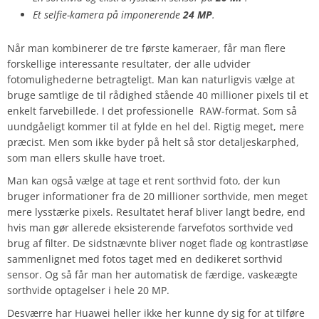
Et selfie-kamera på imponerende
24 MP
.
Når man kombinerer de tre første kameraer, får man flere
forskellige interessante resultater, der alle udvider
fotomulighederne betragteligt. Man kan naturligvis vælge at
bruge samtlige de til rådighed stående 40 millioner pixels til et
enkelt farvebillede. I det professionelle RAW-format. Som så
uundgåeligt kommer til at fylde en hel del. Rigtig meget, mere
præcist. Men som ikke byder på helt så stor detaljeskarphed,
som man ellers skulle have troet.
Man kan også vælge at tage et rent sorthvid foto, der kun
bruger informationer fra de 20 millioner sorthvide, men meget
mere lysstærke pixels. Resultatet heraf bliver langt bedre, end
hvis man gør allerede eksisterende farvefotos sorthvide ved
brug af filter. De sidstnævnte bliver noget flade og kontrastløse
sammenlignet med fotos taget med en dedikeret sorthvid
sensor. Og så får man her automatisk de færdige, vaskeægte
sorthvide optagelser i hele 20 MP.
Desværre har Huawei heller ikke her kunne dy sig for at tilføre