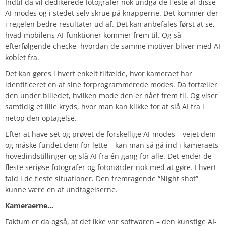
Indtil da vil dedikerede fotografer nok undgå de fleste af disse
AI-modes og i stedet selv skrue på knapperne. Det kommer der
i regelen bedre resultater ud af. Det kan anbefales først at se,
hvad mobilens AI-funktioner kommer frem til. Og så
efterfølgende checke, hvordan de samme motiver bliver med AI
koblet fra.
Det kan gøres i hvert enkelt tilfælde, hvor kameraet har
identificeret en af sine forprogrammerede modes. Da fortæller
den under billedet, hvilken mode den er nået frem til. Og viser
samtidig et lille kryds, hvor man kan klikke for at slå AI fra i
netop den optagelse.
Efter at have set og prøvet de forskellige AI-modes – vejet dem
og måske fundet dem for lette – kan man så gå ind i kameraets
hovedindstillinger og slå AI fra én gang for alle. Det ender de
fleste seriøse fotografer og fotonørder nok med at gøre. I hvert
fald i de fleste situationer. Den fremragende “Night shot”
kunne være en af undtagelserne.
Kameraerne…
Faktum er da også, at det ikke var softwaren – den kunstige AI-