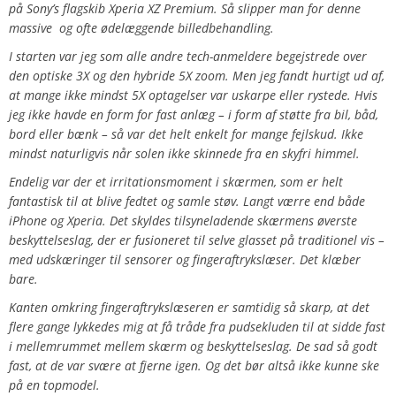
på Sony’s flagskib Xperia XZ Premium. Så slipper man for denne
massive og ofte ødelæggende billedbehandling.
I starten var jeg som alle andre tech-anmeldere begejstrede over
den optiske 3X og den hybride 5X zoom. Men jeg fandt hurtigt ud af,
at mange ikke mindst 5X optagelser var uskarpe eller rystede. Hvis
jeg ikke havde en form for fast anlæg – i form af støtte fra bil, båd,
bord eller bænk – så var det helt enkelt for mange fejlskud. Ikke
mindst naturligvis når solen ikke skinnede fra en skyfri himmel.
Endelig var der et irritationsmoment i skærmen, som er helt
fantastisk til at blive fedtet og samle støv. Langt værre end både
iPhone og Xperia. Det skyldes tilsyneladende skærmens øverste
beskyttelseslag, der er fusioneret til selve glasset på traditionel vis –
med udskæringer til sensorer og fingeraftrykslæser. Det klæber
bare.
Kanten omkring fingeraftrykslæseren er samtidig så skarp, at det
flere gange lykkedes mig at få tråde fra pudsekluden til at sidde fast
i mellemrummet mellem skærm og beskyttelseslag. De sad så godt
fast, at de var svære at fjerne igen.
Og det bør altså ikke kunne ske
på en topmodel.