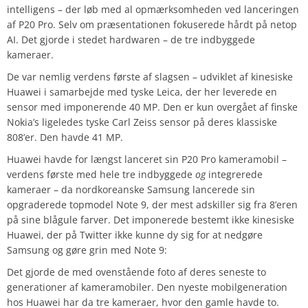
intelligens – der løb med al opmærksomheden ved lanceringen
af P20 Pro. Selv om præsentationen fokuserede hårdt på netop
AI. Det gjorde i stedet hardwaren – de tre indbyggede
kameraer.
De var nemlig verdens første af slagsen – udviklet af kinesiske
Huawei i samarbejde med tyske Leica, der her leverede en
sensor med imponerende 40 MP. Den er kun overgået af finske
Nokia’s ligeledes tyske Carl Zeiss sensor på deres klassiske
808’er. Den havde 41 MP.
Huawei havde for længst lanceret sin P20 Pro kameramobil –
verdens første med hele tre indbyggede
og
integrerede
kameraer – da nordkoreanske Samsung lancerede sin
opgraderede topmodel Note 9, der mest adskiller sig fra 8’eren
på sine blågule farver. Det imponerede bestemt ikke kinesiske
Huawei, der på Twitter ikke kunne dy sig for at nedgøre
Samsung og gøre grin med Note 9:
Det gjorde de med ovenstående foto af deres seneste to
generationer af kameramobiler. Den nyeste mobilgeneration
hos Huawei har da tre kameraer, hvor den gamle havde to.