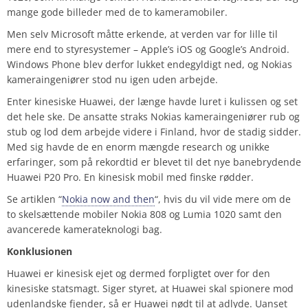
mange gode billeder med de to kameramobiler.
Men selv Microsoft måtte erkende, at verden var for lille til
mere end to styresystemer – Apple’s iOS og Google’s Android.
Windows Phone blev derfor lukket endegyldigt ned, og Nokias
kameraingeniører stod nu igen uden arbejde.
Enter kinesiske Huawei, der længe havde luret i kulissen og set
det hele ske. De ansatte straks Nokias kameraingeniører rub og
stub og lod dem arbejde videre i Finland, hvor de stadig sidder.
Med sig havde de en enorm mængde research og unikke
erfaringer, som på rekordtid er blevet til det nye banebrydende
Huawei P20 Pro. En kinesisk mobil med finske rødder.
Se artiklen “
Nokia now and then
“, hvis du vil vide mere om de
to skelsættende mobiler Nokia 808 og Lumia 1020 samt den
avancerede kamerateknologi bag.
Konklusionen
Huawei er kinesisk ejet og dermed forpligtet over for den
kinesiske statsmagt. Siger styret, at Huawei skal spionere mod
udenlandske fjender, så er Huawei nødt til at adlyde. Uanset