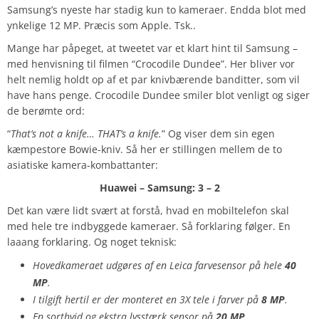
Samsung’s nyeste har stadig kun to kameraer. Endda blot med
ynkelige 12 MP. Præcis som Apple. Tsk..
Mange har påpeget, at tweetet var et klart hint til Samsung –
med henvisning til filmen “Crocodile Dundee”. Her bliver vor
helt nemlig holdt op af et par knivbærende banditter, som vil
have hans penge. Crocodile Dundee smiler blot venligt og siger
de berømte ord:
“
That’s not a knife… THAT’s a knife.
” Og viser dem sin egen
kæmpestore Bowie-kniv. Så her er stillingen mellem de to
asiatiske kamera-kombattanter:
Huawei – Samsung: 3 – 2
Det kan være lidt svært at forstå, hvad en mobiltelefon skal
med hele tre indbyggede kameraer. Så forklaring følger. En
laaang forklaring. Og noget teknisk:
Hovedkameraet udgøres af en Leica farvesensor på hele
40
MP
.
I tilgift hertil er der monteret en 3X tele i farver på
8 MP
.
En sorthvid og ekstra lysstærk sensor på
20 MP
.