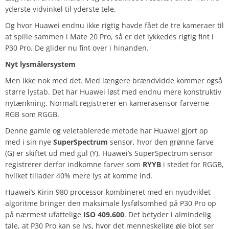
yderste vidvinkel til yderste tele.
Og hvor Huawei endnu ikke rigtig havde fået de tre kameraer til
at spille sammen i Mate 20 Pro, så er det lykkedes rigtig fint i
P30 Pro. De glider nu fint over i hinanden.
Nyt lysmålersystem
Men ikke nok med det. Med længere brændvidde kommer også
større lystab. Det har Huawei løst med endnu mere konstruktiv
nytænkning. Normalt registrerer en kamerasensor farverne
RGB som RGGB.
Denne gamle og veletablerede metode har Huawei gjort op
med i sin nye
SuperSpectrum
sensor, hvor den grønne farve
(G) er skiftet ud med gul (Y). Huawei’s SuperSpectrum sensor
registrerer derfor indkomne farver som
RYYB
i stedet for RGGB,
hvilket tillader 40% mere lys at komme ind.
Huawei’s Kirin 980 processor kombineret med en nyudviklet
algoritme bringer den maksimale lysfølsomhed på P30 Pro op
på nærmest ufattelige
ISO 409.600
. Det betyder i almindelig
tale, at P30 Pro kan se lys, hvor det menneskelige øje blot ser