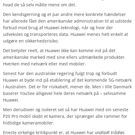
hvad de så selv måtte mene om det.
Den kendsgerning og et par andre mere konkrete hændelser
har allerede fået den amerikanske administration til at udstede
forbud mod brug af Huawei-teknologi, når og hvor der
udveksles og transporteres data. Huawei menes helt enkelt at
udgøre en sikkerhedsrisiko.
Det betyder reelt, at Huawei ikke kan komme ind på det
amerikanske marked med sine ellers udmærkede produkter.
Hverken med netværk eller med mobiler.
Senest har den australske regering fulgt trop og forbudt
Huawei at byde ind på etablering af det kommende 5G-netværk
i Australien. Det er for risikabelt, mener de. Men i lille Danmark
baserer YouSee alligevel hele deres netværk på – selvsamme
Huawei.
Men derudover og isoleret set så har Huawei med sin seneste
P20 Pro mobil skabt et kamera, der sprænger alle rammer for
hidtidige kameramobiler.
Eneste virkelige kritikpunkt er, at Huawei har
undladt trådløs