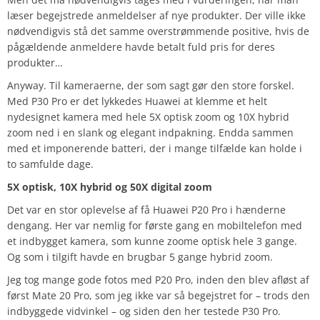
læser begejstrede anmeldelser af nye produkter. Der ville ikke
nødvendigvis stå det samme overstrømmende positive, hvis de
pågældende anmeldere havde betalt fuld pris for deres
produkter…
Anyway. Til kameraerne, der som sagt gør den store forskel.
Med P30 Pro er det lykkedes Huawei at klemme et helt
nydesignet kamera med hele 5X optisk zoom og 10X hybrid
zoom ned i en slank og elegant indpakning. Endda sammen
med et imponerende batteri, der i mange tilfælde kan holde i
to samfulde dage.
5X optisk, 10X hybrid og 50X digital zoom
Det var en stor oplevelse af få Huawei P20 Pro i hænderne
dengang. Her var nemlig for første gang en mobiltelefon med
et indbygget kamera, som kunne zoome optisk hele 3 gange.
Og som i tilgift havde en brugbar 5 gange hybrid zoom.
Jeg tog mange gode fotos med P20 Pro, inden den blev afløst af
først Mate 20 Pro, som jeg ikke var så begejstret for – trods den
indbyggede vidvinkel – og siden den her testede P30 Pro.