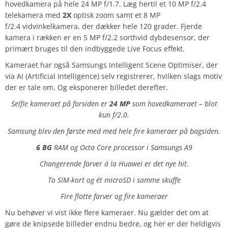
hovedkamera på hele 24 MP f/1.7. Læg hertil et 10 MP f/2.4
telekamera med
2X
optisk zoom samt et 8 MP
f/2.4 vidvinkelkamera, der dækker hele 120 grader. Fjerde
kamera i rækken er en 5 MP f/2.2 sorthvid dybdesensor, der
primært bruges til den indbyggede Live Focus effekt.
Kameraet har også Samsungs Intelligent Scene Optimiser, der
via AI (Artificial Intelligence) selv registrerer, hvilken slags motiv
der er tale om. Og eksponerer billedet derefter.
Selfie kameraet på forsiden er
24 MP
som hovedkameraet – blot
kun f/2.0.
Samsung blev den første med med hele fire kameraer på bagsiden.
6 BG
RAM og Octa Core processor i Samsungs A9
Changerende farver á la Huawei er det nye hit.
To SIM-kort og ét microSD i samme skuffe
Fire flotte farver og fire kameraer
Nu behøver vi vist ikke flere kameraer. Nu gælder det om at
gøre de knipsede billeder endnu bedre, og her er der heldigvis