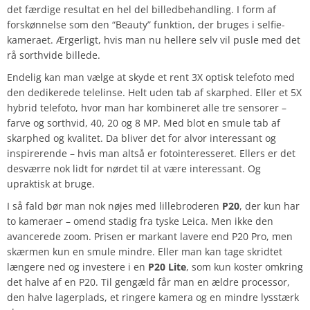
det færdige resultat en hel del billedbehandling. I form af
forskønnelse som den “Beauty” funktion, der bruges i selfie-
kameraet. Ærgerligt, hvis man nu hellere selv vil pusle med det
rå sorthvide billede.
Endelig kan man vælge at skyde et rent 3X optisk telefoto med
den dedikerede telelinse. Helt uden tab af skarphed. Eller et 5X
hybrid telefoto, hvor man har kombineret alle tre sensorer –
farve og sorthvid, 40, 20 og 8 MP. Med blot en smule tab af
skarphed og kvalitet. Da bliver det for alvor interessant og
inspirerende – hvis man altså er fotointeresseret. Ellers er det
desværre nok lidt for nørdet til at være interessant. Og
upraktisk at bruge.
I så fald bør man nok nøjes med lillebroderen
P20
, der kun har
to kameraer – omend stadig fra tyske Leica. Men ikke den
avancerede zoom. Prisen er markant lavere end P20 Pro, men
skærmen kun en smule mindre. Eller man kan tage skridtet
længere ned og investere i en
P20 Lite
, som kun koster omkring
det halve af en P20. Til gengæld får man en ældre processor,
den halve lagerplads, et ringere kamera og en mindre lysstærk