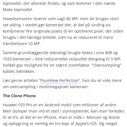
topmodel, der allerede findes, og som kommer i den næste
Mate-topmodel.
Hovedsensoren leverer som sagt 40 MP, men de bruges stort
set aldrig. I stedet gør kameraet det, at det på sindrig vis
kombinerer fire originale pixels til én optimeret pixel, der siden
bruges i det færdige billede, som nu er reduceret til mere
håndterbare 10 MP.
Samme grundlæggende teknologi brugte Nokia i sine 808 og
1020 kameraer – blot reduceredes outputtet dengang til 5 MP,
hvilket gav mulighed for en større zoomfaktor. “Oversampling”
kaldes teknikken.
Læs gerne artiklen “
PureView Perfection
“, hvis du vil vide mere
om oversampling i multimegapixel kameraer.
The Clone Phone
Huawei P20 Pro er en Android mobil som millioner af andre.
Men dumper man ind et sted i styresystemet, kan man forledes
til at tro, at det er en iPhone, man er inde i. Menuer og ikoner
og opbygning er nemlig en tro kopi af Apple’s iOS. Og meget