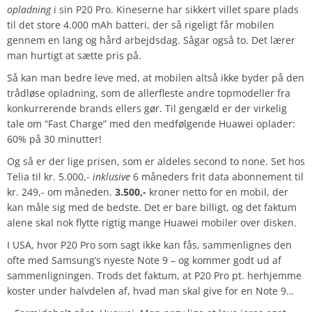
opladning
i sin P20 Pro. Kineserne har sikkert villet spare plads
til det store 4.000 mAh batteri, der så rigeligt får mobilen
gennem en lang og hård arbejdsdag. Sågar også to. Det lærer
man hurtigt at sætte pris på.
Så kan man bedre leve med, at mobilen altså ikke byder på den
trådløse opladning, som de allerfleste andre topmodeller fra
konkurrerende brands ellers gør. Til gengæld er der virkelig
tale om “Fast Charge” med den medfølgende Huawei oplader:
60% på 30 minutter!
Og så er der lige prisen, som er aldeles second to none. Set hos
Telia til kr. 5.000,-
inklusive
6 måneders frit data abonnement til
kr. 249,- om måneden.
3.500,-
kroner netto for en mobil, der
kan måle sig med de bedste. Det er bare billigt, og det faktum
alene skal nok flytte rigtig mange Huawei mobiler over disken.
I USA, hvor P20 Pro som sagt ikke kan fås, sammenlignes den
ofte med Samsung’s nyeste Note 9 – og kommer godt ud af
sammenligningen. Trods det faktum, at P20 Pro pt. herhjemme
koster under halvdelen af, hvad man skal give for en Note 9…