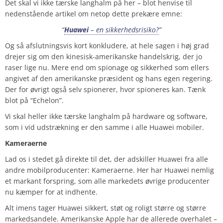
Det skal vi ikke tærske langhalm på her – blot henvise til
nedenstående artikel om netop dette prekære emne:
“
Huawei
– en sikkerhedsrisiko?
”
Og så afslutningsvis kort konkludere, at hele sagen i høj grad
drejer sig om den kinesisk-amerikanske handelskrig, der jo
raser lige nu. Mere end om spionage og sikkerhed som ellers
angivet af den amerikanske præsident og hans egen regering.
Der for øvrigt også selv spionerer, hvor spioneres kan. Tænk
blot på “Echelon”.
Vi skal heller ikke tærske langhalm på hardware og software,
som i vid udstrækning er den samme i alle Huawei mobiler.
Kameraerne
Lad os i stedet gå direkte til det, der adskiller Huawei fra alle
andre mobilproducenter: Kameraerne. Her har Huawei nemlig
et markant forspring, som alle markedets øvrige producenter
nu kæmper for at indhente.
Alt imens tager Huawei sikkert, støt og roligt større og større
markedsandele. Amerikanske Apple har de allerede overhalet –