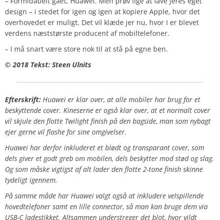
– Formidabelt gået, Huawei. Men prøv lige at lave jeres eget
design – i stedet for igen og igen at kopiere Apple, hvor det
overhovedet er muligt. Det vil klæde jer nu, hvor I er blevet
verdens næststørste producent af mobiltelefoner.
– I må snart være store nok til at stå på egne ben.
© 2018 Tekst: Steen Ulnits
Efterskrift:
Huawei er klar over, at alle mobiler har brug for et
beskyttende cover. Kineserne er også klar over, at et normalt cover
vil skjule den flotte Twilight finish på den bagside, man som nybagt
ejer gerne vil flashe for sine omgivelser.
Huawei har derfor inkluderet et blødt og transparant cover, som
dels giver et godt greb om mobilen, dels beskytter mod stød og slag.
Og som måske vigtigst af alt lader den flotte 2-tone finish skinne
tydeligt igennem.
På samme måde har Huawei valgt også at inkludere velspillende
hovedtelefoner samt en lille connector, så man kan bruge dem via
USB-C ladestikket. Altsammen understreger det blot, hvor vildt