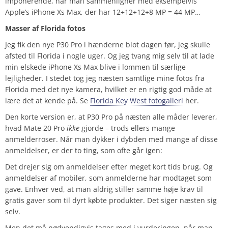
imponerende, når man sammenligner med eksempelvis
Apple’s iPhone Xs Max, der har 12+12+12+8 MP = 44 MP…
Masser af Florida fotos
Jeg fik den nye P30 Pro i hænderne blot dagen før, jeg skulle
afsted til Florida i nogle uger. Og jeg tvang mig selv til at lade
min elskede iPhone Xs Max blive i lommen til særlige
lejligheder. I stedet tog jeg næsten samtlige mine fotos fra
Florida med det nye kamera, hvilket er en rigtig god måde at
lære det at kende på. Se
Florida Key West fotogalleri
her.
Den korte version er, at P30 Pro på næsten alle måder leverer,
hvad Mate 20 Pro
ikke
gjorde – trods ellers mange
anmelderroser. Når man dykker i dybden med mange af disse
anmeldelser, er der to ting, som ofte går igen:
Det drejer sig om anmeldelser efter meget kort tids brug. Og
anmeldelser af mobiler, som anmelderne har modtaget som
gave. Enhver ved, at man aldrig stiller samme høje krav til
gratis gaver som til dyrt købte produkter. Det siger næsten sig
selv.
Men det må nødvendigvis tages med i vurderingen, når man