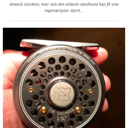
Alnwick Gardens, hvor selv den vildeste vandhund kan få sine
ingeniørlyster styret…