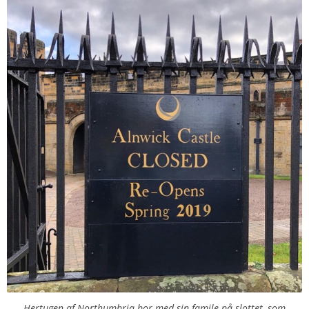
Hertugen af Northumbria bor med sin famile på slottet, som