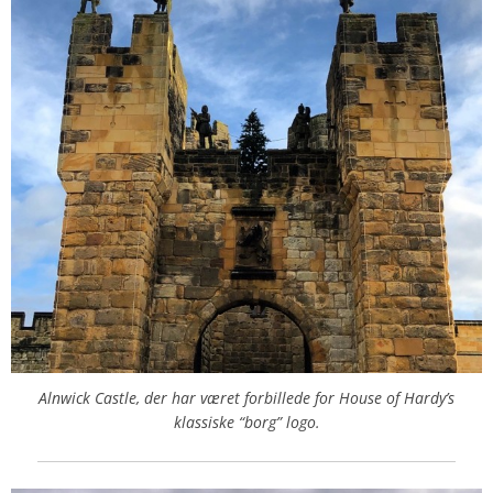
Alnwick Castle, der har været forbillede for House of Hardy’s
klassiske “borg” logo.