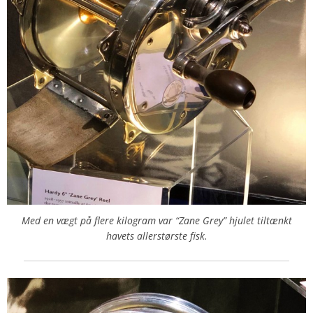
Med en vægt på flere kilogram var “Zane Grey” hjulet tiltænkt
havets allerstørste fisk.