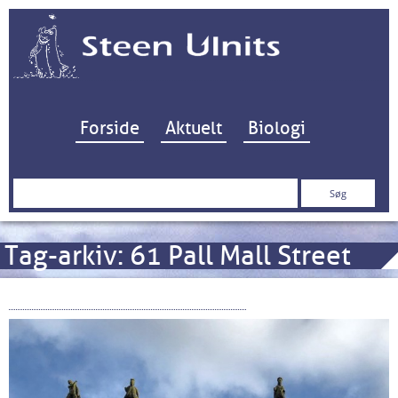
Hop til indhold
Forside
Aktuelt
Biologi
Søg
efter:
Tag-arkiv:
61 Pall Mall Street
Hardy Bros – besøg i Alnwick