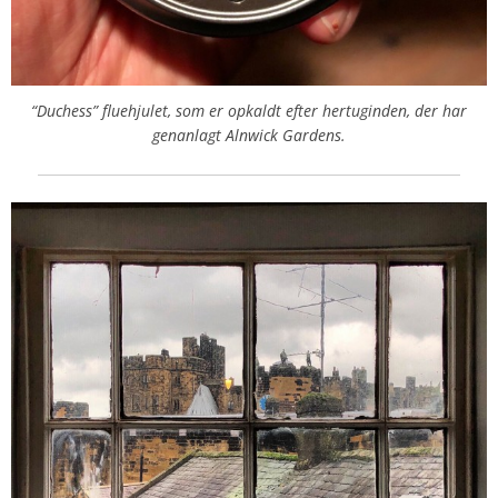
“Duchess” fluehjulet, som er opkaldt efter hertuginden, der har
genanlagt Alnwick Gardens.