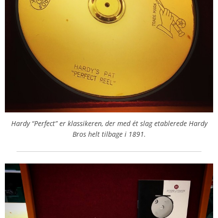
Hardy “Perfect” er klassikeren, der med ét slag etablerede Hardy
Bros helt tilbage i 1891.