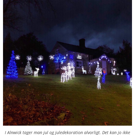
I Alnwick tager man jul og juledekoration alvorligt. Det kan jo ikke