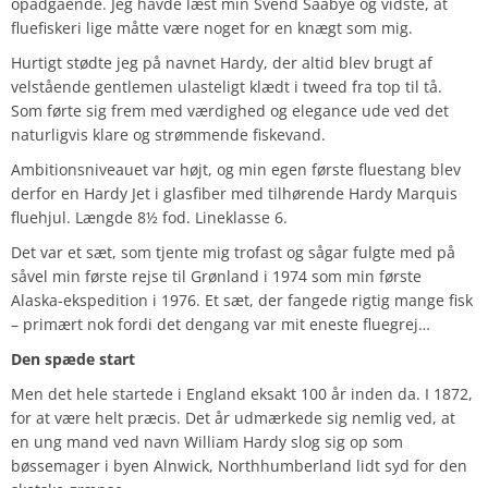
opadgående. Jeg havde læst min Svend Saabye og vidste, at
fluefiskeri lige måtte være noget for en knægt som mig.
Hurtigt stødte jeg på navnet Hardy, der altid blev brugt af
velstående gentlemen ulasteligt klædt i tweed fra top til tå.
Som førte sig frem med værdighed og elegance ude ved det
naturligvis klare og strømmende fiskevand.
Ambitionsniveauet var højt, og min egen første fluestang blev
derfor en Hardy Jet i glasfiber med tilhørende Hardy Marquis
fluehjul. Længde 8½ fod. Lineklasse 6.
Det var et sæt, som tjente mig trofast og sågar fulgte med på
såvel min første rejse til Grønland i 1974 som min første
Alaska-ekspedition i 1976. Et sæt, der fangede rigtig mange fisk
– primært nok fordi det dengang var mit eneste fluegrej…
Den spæde start
Men det hele startede i England eksakt 100 år inden da. I 1872,
for at være helt præcis. Det år udmærkede sig nemlig ved, at
en ung mand ved navn William Hardy slog sig op som
bøssemager i byen Alnwick, Northhumberland lidt syd for den