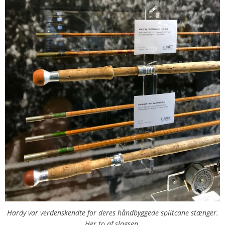
Hardy var verdenskendte for deres håndbyggede splitcane stænger.
Her to af slagsen.