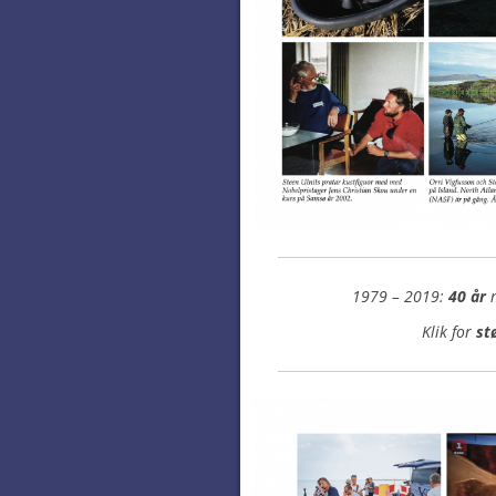
1979 – 2019:
40 år
m
Klik for
st