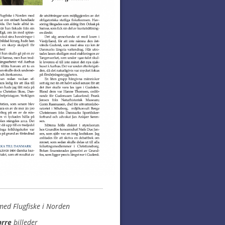
ed Flugfiske i Norden
ørre
billeder