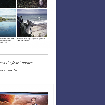
ed Flugfiske i Norden
ørre
billeder