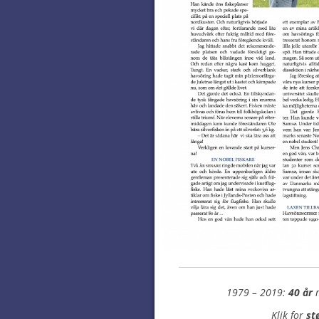
1979 – 2019:
40 år
m
Klik for
st