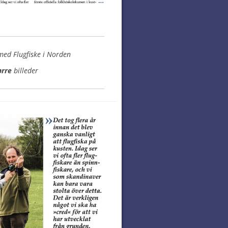
ed Flugfiske i Norden
ørre
billeder