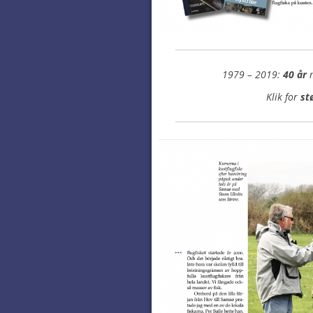
1979 – 2019:
40 år
m
Klik for
st