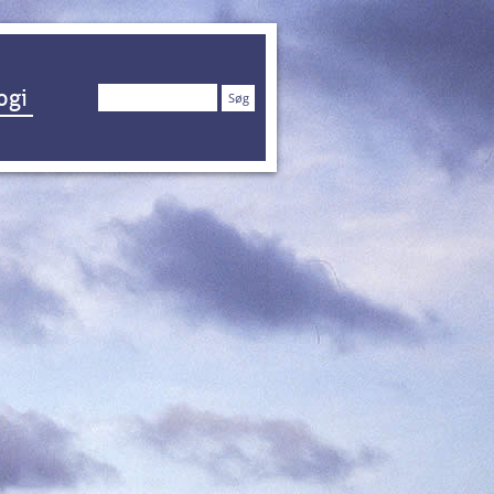
Søg
ogi
efter: