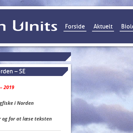
Hop til indhold
Forside
Aktuelt
Biol
orden – SE
– 2019
fiske i Norden
r
og for at læse teksten