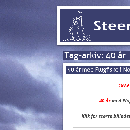
Tag-arkiv:
40 år
40 år med Flugfiske i N
1979 
40 år
med Flug
Klik for
større billede