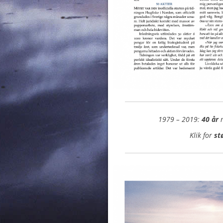
1979 – 2019:
40 år
m
Klik for
st