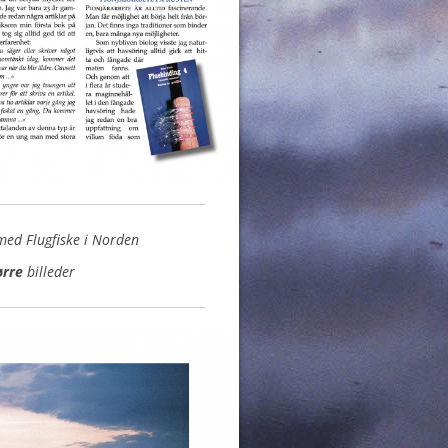
ed Flugfiske i Norden
ørre
billeder