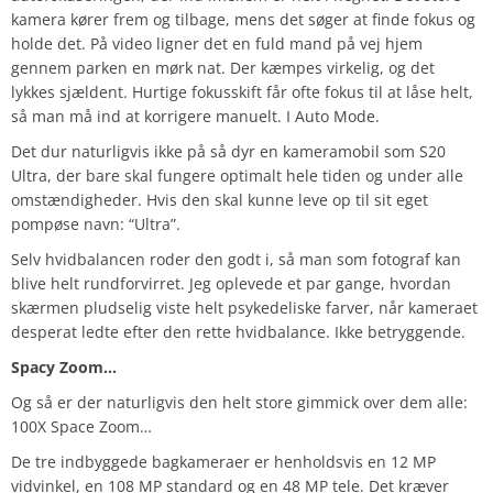
kamera kører frem og tilbage, mens det søger at finde fokus og
holde det. På video ligner det en fuld mand på vej hjem
gennem parken en mørk nat. Der kæmpes virkelig, og det
lykkes sjældent. Hurtige fokusskift får ofte fokus til at låse helt,
så man må ind at korrigere manuelt. I Auto Mode.
Det dur naturligvis ikke på så dyr en kameramobil som S20
Ultra, der bare skal fungere optimalt hele tiden og under alle
omstændigheder. Hvis den skal kunne leve op til sit eget
pompøse navn: “Ultra”.
Selv hvidbalancen roder den godt i, så man som fotograf kan
blive helt rundforvirret. Jeg oplevede et par gange, hvordan
skærmen pludselig viste helt psykedeliske farver, når kameraet
desperat ledte efter den rette hvidbalance. Ikke betryggende.
Spacy Zoom…
Og så er der naturligvis den helt store gimmick over dem alle:
100X Space Zoom…
De tre indbyggede bagkameraer er henholdsvis en 12 MP
vidvinkel, en 108 MP standard og en 48 MP tele. Det kræver