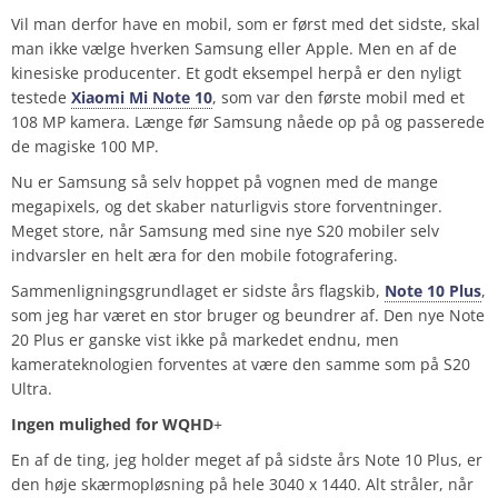
Vil man derfor have en mobil, som er først med det sidste, skal
man ikke vælge hverken Samsung eller Apple. Men en af de
kinesiske producenter. Et godt eksempel herpå er den nyligt
testede
Xiaomi Mi Note 10
, som var den første mobil med et
108 MP kamera. Længe før Samsung nåede op på og passerede
de magiske 100 MP.
Nu er Samsung så selv hoppet på vognen med de mange
megapixels, og det skaber naturligvis store forventninger.
Meget store, når Samsung med sine nye S20 mobiler selv
indvarsler en helt æra for den mobile fotografering.
Sammenligningsgrundlaget er sidste års flagskib,
Note 10 Plus
,
som jeg har været en stor bruger og beundrer af. Den nye Note
20 Plus er ganske vist ikke på markedet endnu, men
kamerateknologien forventes at være den samme som på S20
Ultra.
Ingen mulighed for WQHD
+
En af de ting, jeg holder meget af på sidste års Note 10 Plus, er
den høje skærmopløsning på hele 3040 x 1440. Alt stråler, når