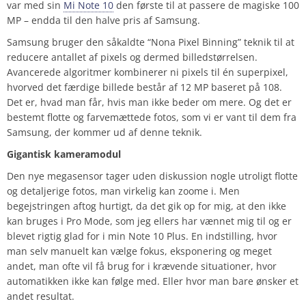
var med sin
Mi Note 10
den første til at passere de magiske 100
MP – endda til den halve pris af Samsung.
Samsung bruger den såkaldte “Nona Pixel Binning” teknik til at
reducere antallet af pixels og dermed billedstørrelsen.
Avancerede algoritmer kombinerer ni pixels til én superpixel,
hvorved det færdige billede består af 12 MP baseret på 108.
Det er, hvad man får, hvis man ikke beder om mere. Og det er
bestemt flotte og farvemættede fotos, som vi er vant til dem fra
Samsung, der kommer ud af denne teknik.
Gigantisk kameramodul
Den nye megasensor tager uden diskussion nogle utroligt flotte
og detaljerige fotos, man virkelig kan zoome i. Men
begejstringen aftog hurtigt, da det gik op for mig, at den ikke
kan bruges i Pro Mode, som jeg ellers har vænnet mig til og er
blevet rigtig glad for i min Note 10 Plus. En indstilling, hvor
man selv manuelt kan vælge fokus, eksponering og meget
andet, man ofte vil få brug for i krævende situationer, hvor
automatikken ikke kan følge med. Eller hvor man bare ønsker et
andet resultat.