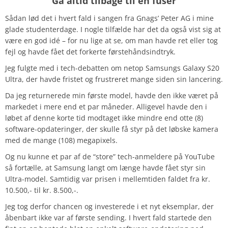
“Gå altid tilbage til en fuser”
Sådan lød det i hvert fald i sangen fra Gnags’ Peter AG i mine
glade studenterdage. I nogle tilfælde har det da også vist sig at
være en god idé – for nu lige at se, om man havde ret eller tog
fejl og havde fået det forkerte førstehåndsindtryk.
Jeg fulgte med i tech-debatten om netop Samsungs Galaxy S20
Ultra, der havde fristet og frustreret mange siden sin lancering.
Da jeg returnerede min første model, havde den ikke været på
markedet i mere end et par måneder. Alligevel havde den i
løbet af denne korte tid modtaget ikke mindre end otte (8)
software-opdateringer, der skulle få styr på det løbske kamera
med de mange (108) megapixels.
Og nu kunne et par af de “store” tech-anmeldere på YouTube
så fortælle, at Samsung langt om længe havde fået styr sin
Ultra-model. Samtidig var prisen i mellemtiden faldet fra kr.
10.500,- til kr. 8.500,-.
Jeg tog derfor chancen og investerede i et nyt eksemplar, der
åbenbart ikke var af første sending. I hvert fald startede den