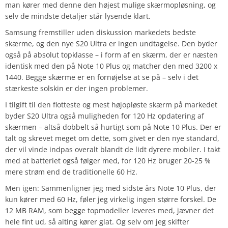
man kører med denne den højest mulige skærmopløsning, og
selv de mindste detaljer står lysende klart.
Samsung fremstiller uden diskussion markedets bedste
skærme, og den nye S20 Ultra er ingen undtagelse. Den byder
også på absolut topklasse – i form af en skærm, der er næsten
identisk med den på Note 10 Plus og matcher den med 3200 x
1440. Begge skærme er en fornøjelse at se på – selv i det
stærkeste solskin er der ingen problemer.
I tilgift til den flotteste og mest højopløste skærm på markedet
byder S20 Ultra også muligheden for 120 Hz opdatering af
skærmen – altså dobbelt så hurtigt som på Note 10 Plus. Der er
talt og skrevet meget om dette, som givet er den nye standard,
der vil vinde indpas overalt blandt de lidt dyrere mobiler. I takt
med at batteriet også følger med, for 120 Hz bruger 20-25 %
mere strøm end de traditionelle 60 Hz.
Men igen: Sammenligner jeg med sidste års Note 10 Plus, der
kun kører med 60 Hz, føler jeg virkelig ingen større forskel. De
12 MB RAM, som begge topmodeller leveres med, jævner det
hele fint ud, så alting kører glat. Og selv om jeg skifter