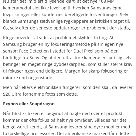
Nu står det imidlertid lysende klart, at det nye 108 MP
kameramodul slet ikke lever op til hverken Samsungs egne
lovprisninger eller kundernes berettigede forventninger. Selv
blandt Samsungs sædvanlige rygklappere er kritikken taget til.
Og selv efter de seneste opdateringer er problemet der stadig.
Kloge hoveder vil vide, at problemet skyldes to ting: At
Samsung bruger en ny fokuseringsmetode på sin egen nye
sensor: Face Detection i stedet for Dual Pixel som på den
hidtidige fra Sony. Og at den ultrastore kamerasensor i sig selv
betinger en meget ringe dybdeskarphed, som stiller større krav
til fokuseringen end tidligere. Margen for skarp fokusering er
mindre end nogensinde.
Men når ellers elektronikken fungerer, som den skal, da leverer
S20 Ultra fornemme fotos som dette.
Exynos eller Snapdragon
Når først kritikken er begyndt at hagle ned over et produkt,
kommer der ofte fokus på helt nye områder. Således har det
længe været kendt, at Samsung leverer sine dyre mobiler med
to forskellige processorer: Det amerikanske marked får i dette