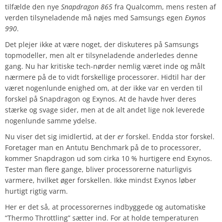
tilfælde den nye
Snapdragon 865
fra Qualcomm, mens resten af
verden tilsyneladende må nøjes med Samsungs egen
Exynos
990
.
Det plejer ikke at være noget, der diskuteres på Samsungs
topmodeller, men alt er tilsyneladende anderledes denne
gang. Nu har kritiske tech-nørder nemlig været inde og målt
nærmere på de to vidt forskellige processorer. Hidtil har der
været nogenlunde enighed om, at der ikke var en verden til
forskel på Snapdragon og Exynos. At de havde hver deres
stærke og svage sider, men at de alt andet lige nok leverede
nogenlunde samme ydelse.
Nu viser det sig imidlertid, at der
er
forskel. Endda stor forskel.
Foretager man en Antutu Benchmark på de to processorer,
kommer Snapdragon ud som cirka 10 % hurtigere end Exynos.
Tester man flere gange, bliver processorerne naturligvis
varmere, hvilket øger forskellen. Ikke mindst Exynos løber
hurtigt rigtig varm.
Her er det så, at processorernes indbyggede og automatiske
“Thermo Throttling” sætter ind. For at holde temperaturen