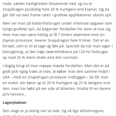
nede, sættes hastigheden tilsvarende ned, og nu er
Snapdragon pludselig hele 20 % hurtigere end Exynos. Og da
går det ud over frame raten i grafiske applikationer såsom spil.
Men ser man på batteriforbruget under intensive opgaver som
tunge grafiske spil, da begynder forskellen for alvor at vise sig.
Hvor man kan være heldig at få 7 timers skærmtid med sin
Exynos processor, leverer Snapdragon hele 9 timer. Det er en
forskel, som er til at tage og føle på. Specielt da når man tager i
betragtning, at den høje skærmfrekvens på 120 Hz forbruger
op mod 25 % mere strøm end den normale.
I daglig brug vil man næppe mærke forskellen. Men det er på
godt jysk rigtig træls at vide, at køber man den samme mobil i
USA – med en Snapdragon processor indbygget – da får man
en mobil, der kører op til 20 % hurtigere og 25 % længere end
den, man har købt på vor side af Atlanten. Endda til en dyrere
pris herovre…
Lagerpladsen
Den slags er jo aldrig rart at vide. Og så lige afslutningsvis