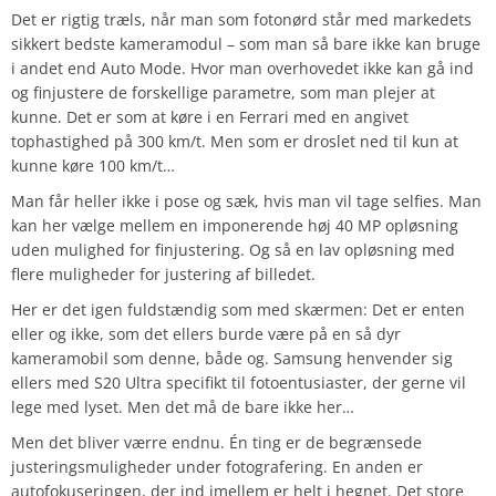
Det er rigtig træls, når man som fotonørd står med markedets
sikkert bedste kameramodul – som man så bare ikke kan bruge
i andet end Auto Mode. Hvor man overhovedet ikke kan gå ind
og finjustere de forskellige parametre, som man plejer at
kunne. Det er som at køre i en Ferrari med en angivet
tophastighed på 300 km/t. Men som er droslet ned til kun at
kunne køre 100 km/t…
Man får heller ikke i pose og sæk, hvis man vil tage selfies. Man
kan her vælge mellem en imponerende høj 40 MP opløsning
uden mulighed for finjustering. Og så en lav opløsning med
flere muligheder for justering af billedet.
Her er det igen fuldstændig som med skærmen: Det er enten
eller og ikke, som det ellers burde være på en så dyr
kameramobil som denne, både og. Samsung henvender sig
ellers med S20 Ultra specifikt til fotoentusiaster, der gerne vil
lege med lyset. Men det må de bare ikke her…
Men det bliver værre endnu. Én ting er de begrænsede
justeringsmuligheder under fotografering. En anden er
autofokuseringen, der ind imellem er helt i hegnet. Det store