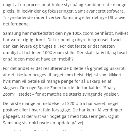
noget af en processor at holde styr på og kombinere de mange
pixels, billedvinkler og fokuseringer. Samt avanceret software.
Tilsyneladende råder hverken Samsung eller det nye Ultra over
det fornødne.
Samsung har markedsført den nye 100X zoom benhårdt, hvilket
har været rigtig dumt. Det er nemlig uhyre begrænset, hvad
den kan levere og bruges til. For det første er det næsten
umuligt at holde en 100X zoom stille. Der skal stativ til, og hvad
er så ideen med at have en “mobil”?
For det andet er det resulterende billede så grynet og uskarpt,
at det ikke kan bruges til noget som helst. Højest som kikkert,
hvis man vil betale så mange penge for så uskarp én af
slagsen. Den nye Space Zoom burde derfor kaldes “Spacy
Zoom” i stedet – for at matche de stærkt svingende ydelser.
De første mange anmeldelser af S20 Ultra har været meget
positive eller i hvert fald forsigtige. De har kun i få vendinger
påpeget, at der vist var noget galt med fokuseringen. Og at
Samsung vistnok havde en update på vej.