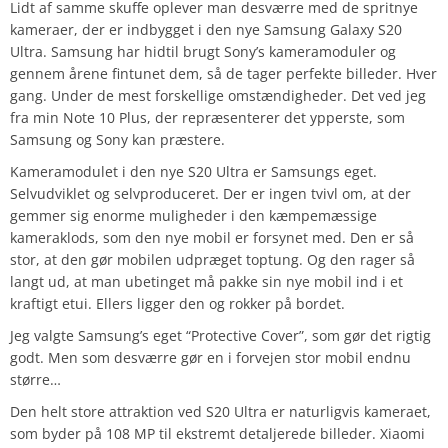
Lidt af samme skuffe oplever man desværre med de spritnye
kameraer, der er indbygget i den nye Samsung Galaxy S20
Ultra. Samsung har hidtil brugt Sony’s kameramoduler og
gennem årene fintunet dem, så de tager perfekte billeder. Hver
gang. Under de mest forskellige omstændigheder. Det ved jeg
fra min Note 10 Plus, der repræsenterer det ypperste, som
Samsung og Sony kan præstere.
Kameramodulet i den nye S20 Ultra er Samsungs eget.
Selvudviklet og selvproduceret. Der er ingen tvivl om, at der
gemmer sig enorme muligheder i den kæmpemæssige
kameraklods, som den nye mobil er forsynet med. Den er så
stor, at den gør mobilen udpræget toptung. Og den rager så
langt ud, at man ubetinget må pakke sin nye mobil ind i et
kraftigt etui. Ellers ligger den og rokker på bordet.
Jeg valgte Samsung’s eget “Protective Cover”, som gør det rigtig
godt. Men som desværre gør en i forvejen stor mobil endnu
større…
Den helt store attraktion ved S20 Ultra er naturligvis kameraet,
som byder på 108 MP til ekstremt detaljerede billeder. Xiaomi