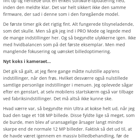
fint op og hentede blot en enkelt software-opdatering ned,
inden den meldte klar. Det var helt sikkert ikke den samme
firmware, der sad i denne som i den foregående model.
De første timer gik det rigtig fint. Alt fungerede tilsyneladende,
som det skulle. Men så gik jeg ind i PRO Mode og legede med
de mange indstillinger her. Og så begyndte ulykkerne igen. Ikke
med hvidbalancen som på det første eksemplar. Men med
manglende fokusering og uønsket billedoptimering.
Nyt koks i kameraet…
Det gik så galt, at jeg flere gange måtte nulstille app’ens
indstillinger, når den frøs. Hvilket desværre også nulstillede
samtlige personlige indstillinger i menuen. Jeg oplevede sågar
efter en genstart, at selv mobilens startskærm også var tilbage
ved fabriksindstillinger. Det må altså ikke kunne ske.
Hvad værre var, så begyndte min Ultra at kokse helt ud, når jeg
bad den tage et 108 MP billede. Disse fyldte lige så meget, som
de burde, men blev af uransagelige årsager langt mindre
skarpe end de normale 12 MP billeder. Faktisk så det ud til, at
de havde været igennem en massiv billedbehandling, før de