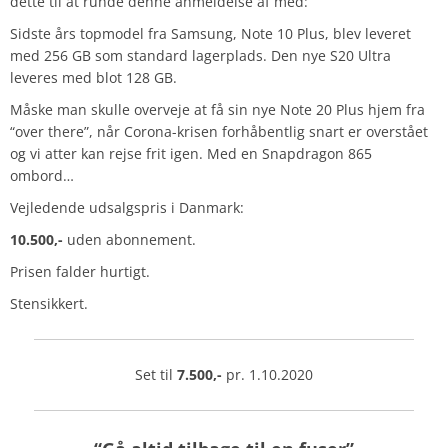
dette til at runde denne anmeldelse af med:
Sidste års topmodel fra Samsung, Note 10 Plus, blev leveret
med 256 GB som standard lagerplads. Den nye S20 Ultra
leveres med blot 128 GB.
Måske man skulle overveje at få sin nye Note 20 Plus hjem fra
“over there”, når Corona-krisen forhåbentlig snart er overstået
og vi atter kan rejse frit igen. Med en Snapdragon 865
ombord…
Vejledende udsalgspris i Danmark:
10.500,-
uden abonnement.
Prisen falder hurtigt.
Stensikkert.
Set til
7.500,-
pr. 1.10.2020