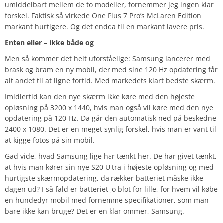
umiddelbart mellem de to modeller, fornemmer jeg ingen klar
forskel. Faktisk så virkede One Plus 7 Pro’s McLaren Edition
markant hurtigere. Og det endda til en markant lavere pris.
Enten eller – ikke både og
Men så kommer det helt uforståelige: Samsung lancerer med
brask og bram en ny mobil, der med sine 120 Hz opdatering får
alt andet til at ligne fortid. Med markedets klart bedste skærm.
Imidlertid kan den nye skærm ikke køre med den højeste
opløsning på 3200 x 1440, hvis man også vil køre med den nye
opdatering på 120 Hz. Da går den automatisk ned på beskedne
2400 x 1080. Det er en meget synlig forskel, hvis man er vant til
at kigge fotos på sin mobil.
Gad vide, hvad Samsung lige har tænkt her. De har givet tænkt,
at hvis man kører sin nye S20 Ultra i højeste opløsning og med
hurtigste skærmopdatering, da rækker batteriet måske ikke
dagen ud? I så fald er batteriet jo blot for lille, for hvem vil købe
en hundedyr mobil med fornemme specifikationer, som man
bare ikke kan bruge? Det er en klar ommer, Samsung.