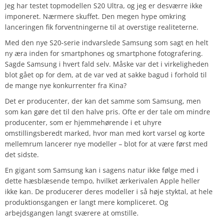
Jeg har testet topmodellen S20 Ultra, og jeg er desværre ikke
imponeret. Nærmere skuffet. Den megen hype omkring
lanceringen fik forventningerne til at overstige realiteterne.
Med den nye S20-serie indvarslede Samsung som sagt en helt
ny æra inden for smartphones og smartphone fotografering.
Sagde Samsung i hvert fald selv. Måske var det i virkeligheden
blot gået op for dem, at de var ved at sakke bagud i forhold til
de mange nye konkurrenter fra Kina?
Det er producenter, der kan det samme som Samsung, men
som kan gøre det til den halve pris. Ofte er der tale om mindre
producenter, som er hjemmehørende i et uhyre
omstillingsberedt marked, hvor man med kort varsel og korte
mellemrum lancerer nye modeller – blot for at være først med
det sidste.
En gigant som Samsung kan i sagens natur ikke følge med i
dette hæsblæsende tempo, hvilket ærkerivalen Apple heller
ikke kan. De producerer deres modeller i så høje styktal, at hele
produktionsgangen er langt mere kompliceret. Og
arbejdsgangen langt sværere at omstille.