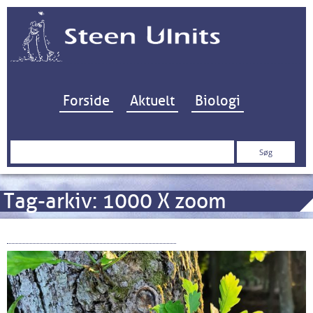
Hop til indhold
Forside
Aktuelt
Biologi
Søg
efter:
Tag-arkiv:
1000 X zoom
Samsung Galaxy S20 Ultra