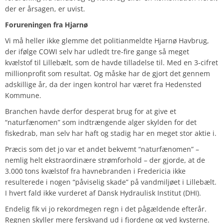
der er årsagen, er uvist.
Forureningen fra Hjarnø
Vi må heller ikke glemme det politianmeldte Hjarnø Havbrug,
der ifølge COWI selv har udledt tre-fire gange så meget
kvælstof til Lillebælt, som de havde tilladelse til. Med en 3-cifret
millionprofit som resultat. Og måske har de gjort det gennem
adskillige år, da der ingen kontrol har været fra Hedensted
Kommune.
Branchen havde derfor desperat brug for at give et
“naturfænomen” som indtrængende alger skylden for det
fiskedrab, man selv har haft og stadig har en meget stor aktie i.
Præcis som det jo var et andet bekvemt “naturfænomen” –
nemlig helt ekstraordinære strømforhold – der gjorde, at de
3.000 tons kvælstof fra havnebranden i Fredericia ikke
resulterede i nogen “påviselig skade” på vandmiljøet i Lillebælt.
I hvert fald ikke vurderet af Dansk Hydraulisk Institut (DHI).
Endelig fik vi jo rekordmegen regn i det pågældende efterår.
Regnen skyller mere ferskvand ud i fjordene og ved kysterne.