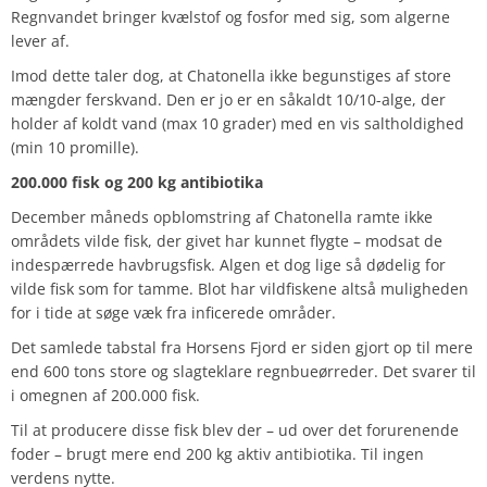
Regnvandet bringer kvælstof og fosfor med sig, som algerne
lever af.
Imod dette taler dog, at Chatonella ikke begunstiges af store
mængder ferskvand. Den er jo er en såkaldt 10/10-alge, der
holder af koldt vand (max 10 grader) med en vis saltholdighed
(min 10 promille).
200.000 fisk og 200 kg antibiotika
December måneds opblomstring af Chatonella ramte ikke
områdets vilde fisk, der givet har kunnet flygte – modsat de
indespærrede havbrugsfisk. Algen et dog lige så dødelig for
vilde fisk som for tamme. Blot har vildfiskene altså muligheden
for i tide at søge væk fra inficerede områder.
Det samlede tabstal fra Horsens Fjord er siden gjort op til mere
end 600 tons store og slagteklare regnbueørreder. Det svarer til
i omegnen af 200.000 fisk.
Til at producere disse fisk blev der – ud over det forurenende
foder – brugt mere end 200 kg aktiv antibiotika. Til ingen
verdens nytte.