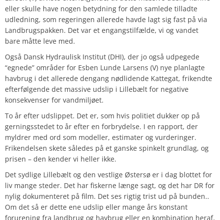
eller skulle have nogen betydning for den samlede tilladte
udledning, som regeringen allerede havde lagt sig fast på via
Landbrugspakken. Det var et engangstilfælde, vi og vandet
bare måtte leve med.
Også Dansk Hydraulisk Institut (DHI), der jo også udpegede
“egnede” områder for Esben Lunde Larsens (V) nye planlagte
havbrug i det allerede dengang nødlidende Kattegat, frikendte
efterfølgende det massive udslip i Lillebælt for negative
konsekvenser for vandmiljøet.
To år efter udslippet. Det er, som hvis politiet dukker op på
gerningsstedet to år efter en forbrydelse. I en rapport, der
myldrer med ord som modeller, estimater og vurderinger.
Frikendelsen skete således på et ganske spinkelt grundlag, og
prisen – den kender vi heller ikke.
Det sydlige Lillebælt og den vestlige Østersø er i dag blottet for
liv mange steder. Det har fiskerne længe sagt, og det har DR for
nylig dokumenteret på film. Det ses rigtig trist ud på bunden..
Om det så er dette ene udslip eller mange års konstant
forurening fra landbrug og havbrug eller en kombination heraf,