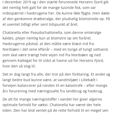
I december 2019 og i den stærkt forurenede Horsens Fjord gik
det nemlig helt galt for de mange tusinde fisk, som var
indespærret i havbrugene her. De kunne ikke flygte, men døde
af den genkomne dræberalge, der pludselig blomstrede op. På
et uventet tidligt eller sent tidspunkt af året.
Chatonella eller Pseudochattonella, som denne vinteralge
kaldes, plejer nemlig kun at blomstre op om foråret.
Havbrugerne påstod, at den måtte være blæst ind fra
Nordsøen i det sene efterår – med en tunge af tungt saltvand,
som skal være trængt hele vejen ind fra Nordsøen og ned
gennem Kattegat for til sidst at havne ud for Horsens Fjord,
hvor den så slog til.
Det er dog langt fra alle, der tror på den forklaring. Et andet og
langt bedre bud kunne være, at vandmiljøet i Lillebælt i
forvejen balancerer på randen til en katastrofe – efter mange
års forurening med næringssalte fra landbrug og havbrug.
De alt for mange næringsstoffer i vandet her giver algerne
optimale forhold for vækst. Chatonella har været der hele
tiden. Den har blot ventet på de rette forhold til en meget sen