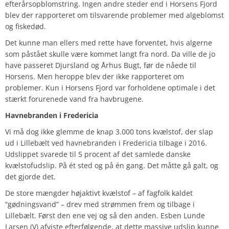
efterårsopblomstring. Ingen andre steder end i Horsens Fjord
blev der rapporteret om tilsvarende problemer med algeblomst
og fiskedød.
Det kunne man ellers med rette have forventet, hvis algerne
som påstået skulle være kommet langt fra nord. Da ville de jo
have passeret Djursland og Århus Bugt, før de nåede til
Horsens. Men heroppe blev der ikke rapporteret om
problemer. Kun i Horsens Fjord var forholdene optimale i det
stærkt forurenede vand fra havbrugene.
Havnebranden i Fredericia
Vi må dog ikke glemme de knap 3.000 tons kvælstof, der slap
ud i Lillebælt ved havnebranden i Fredericia tilbage i 2016.
Udslippet svarede til 5 procent af det samlede danske
kvælstofudslip. På ét sted og på én gang. Det måtte gå galt, og
det gjorde det.
De store mængder højaktivt kvælstof – af fagfolk kaldet
“gødningsvand” – drev med strømmen frem og tilbage i
Lillebælt. Først den ene vej og så den anden. Esben Lunde
Larsen (V) afviste efterfølgende, at dette massive udslip kunne