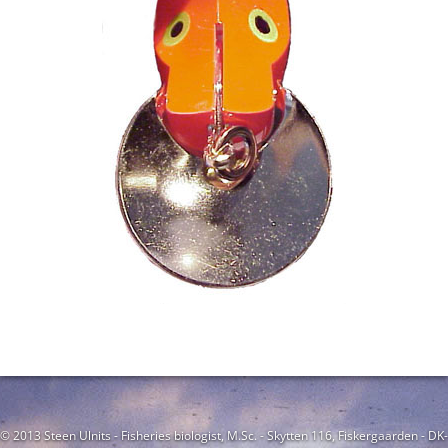
© 2013 Steen Ulnits - Fisheries biologist, M.Sc. - Skytten 116, Fiskergaarden - DK-