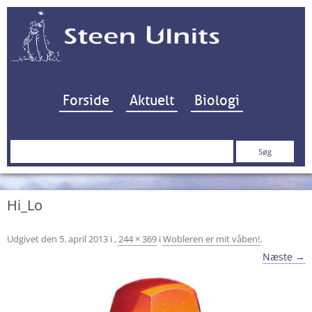
Hop til indhold
Forside
Aktuelt
Biologi
Søg
efter:
Hi_Lo
Udgivet den
5. april 2013
i
,
244 × 369
i
Wobleren er mit våben!
.
Næste →