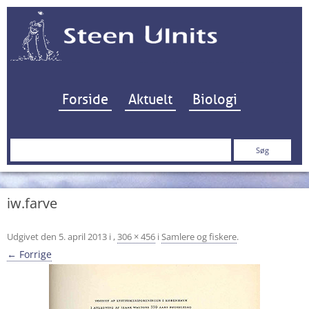
Hop til indhold
Forside
Aktuelt
Biologi
Søg
efter:
iw.farve
Udgivet den
5. april 2013
i
,
306 × 456
i
Samlere og fiskere
.
← Forrige