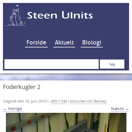
Hop til indhold
Forside
Aktuelt
Biologi
Søg
efter:
Foderkugler 2
Udgivet den
18. juni 2013
i
,
409 × 546
i
Historien om Berkley
.
← Forrige
Næste →