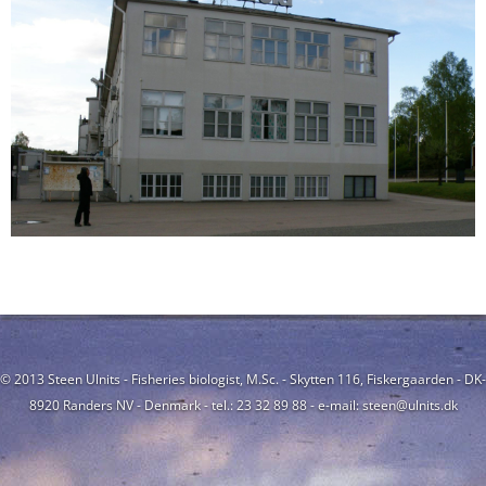
© 2013 Steen Ulnits - Fisheries biologist, M.Sc. - Skytten 116, Fiskergaarden - DK-
8920 Randers NV - Denmark - tel.: 23 32 89 88 - e-mail: steen@ulnits.dk