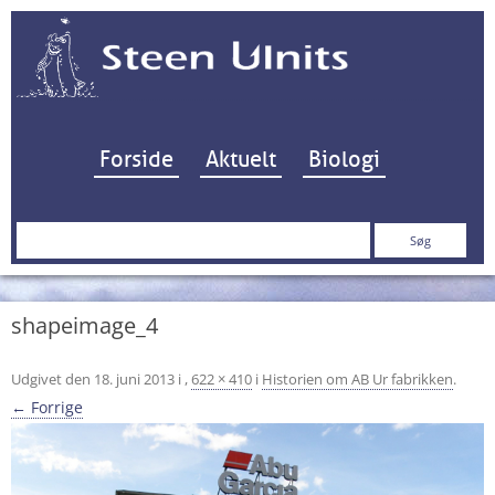
Hop til indhold
Forside
Aktuelt
Biologi
Søg
efter:
shapeimage_4
Udgivet den
18. juni 2013
i
,
622 × 410
i
Historien om AB Ur fabrikken
.
← Forrige