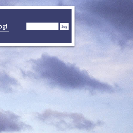
Søg
ogi
efter: