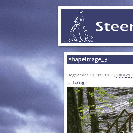
shapeimage_3
Udgivet den
18. juni 2013
i
,
630 × 293
← Forrige