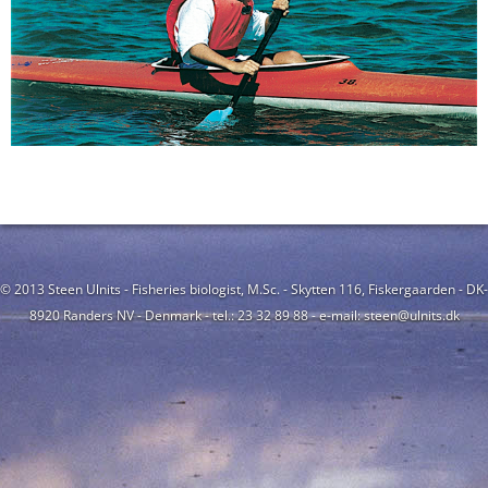
© 2013 Steen Ulnits - Fisheries biologist, M.Sc. - Skytten 116, Fiskergaarden - DK-
8920 Randers NV - Denmark - tel.: 23 32 89 88 - e-mail: steen@ulnits.dk