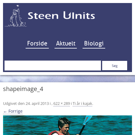
Hop til indhold
Forside
Aktuelt
Biologi
Søg
efter:
shapeimage_4
Udgivet den
24. april 2013
i
,
622 × 289
i
Ti år i kajak
.
← Forrige