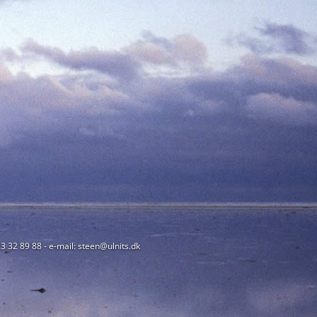
23 32 89 88 - e-mail: steen@ulnits.dk