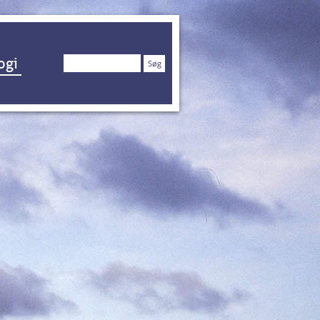
Søg
ogi
efter: