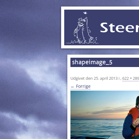
shapeimage_5
Udgivet den
25. april 2013
i
,
622 × 28
← Forrige